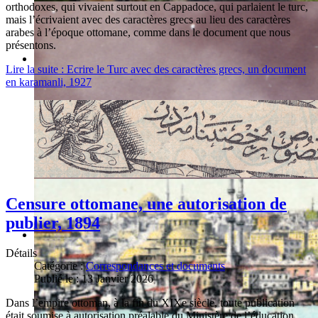
orthodoxes, qui vivaient surtout en Cappadoce, qui parlaient le turc,
mais l’écrivaient avec des caractères grecs au lieu des caractères
arabes à l’époque ottomane, comme dans le document que nous
présentons.
Lire la suite : Ecrire le Turc avec des caractères grecs, un document
en karamanli, 1927
Censure ottomane, une autorisation de
publier, 1894
Détails
Catégorie :
Correspondances et documents
Publié le : 13 Janvier 2026
Dans l’empire ottoman, à la fin du XIXe siècle, toute publication
était soumise à autorisation préalable du Ministère de l’éducation