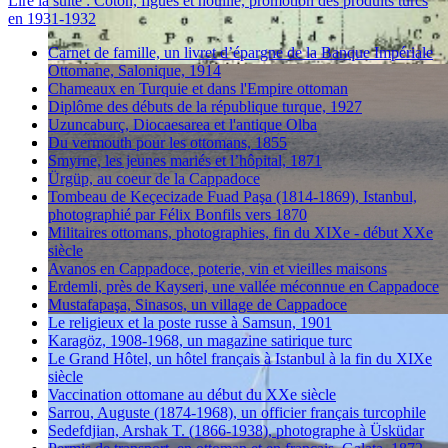
Lire la suite : Coton, figues et houille, promotion des produits turcs
en 1931-1932
Carnet de famille, un livret d’épargne de la Banque Impériale
Ottomane, Salonique, 1914
Chameaux en Turquie et dans l'Empire ottoman
Diplôme des débuts de la république turque, 1927
Uzuncaburç, Diocaesarea et l'antique Olba
Du vermouth pour les ottomans, 1855
Smyrne, les jeunes mariés et l’hôpital, 1871
Ürgüp, au coeur de la Cappadoce
Tombeau de Keçecizade Fuad Paşa (1814-1869), Istanbul,
photographié par Félix Bonfils vers 1870
Militaires ottomans, photographies, fin du XIXe - début XXe
siècle
Avanos en Cappadoce, poterie, vin et vieilles maisons
Erdemli, près de Kayseri, une vallée méconnue en Cappadoce
Mustafapaşa, Sinasos, un village de Cappadoce
Le religieux et la poste russe à Samsun, 1901
Karagöz, 1908-1968, un magazine satirique turc
Le Grand Hôtel, un hôtel français à Istanbul à la fin du XIXe
siècle
Vaccination ottomane au début du XXe siècle
Sarrou, Auguste (1874-1968), un officier français turcophile
Sedefdjian, Arshak T. (1866-1938), photographe à Üsküdar