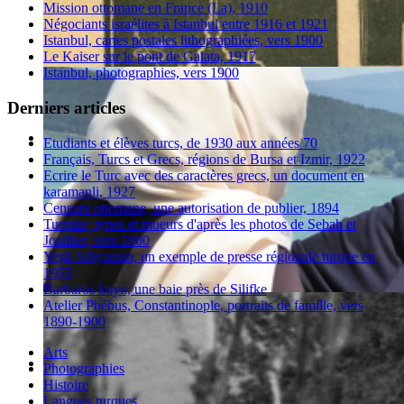
Mission ottomane en France (La), 1910
Négociants israélites à Istanbul entre 1916 et 1921
Istanbul, cartes postales lithographiées, vers 1900
Le Kaiser sur le pont de Galata, 1917
Istanbul, photographies, vers 1900
Derniers articles
Etudiants et élèves turcs, de 1930 aux années 70
Français, Turcs et Grecs, régions de Bursa et Izmir, 1922
Ecrire le Turc avec des caractères grecs, un document en
karamanli, 1927
Censure ottomane, une autorisation de publier, 1894
Turquie, types et moeurs d'après les photos de Sebah et
Joaillier, vers 1900
Yeşil Adıyaman, un exemple de presse régionale turque en
1953
Barbaros koyu, une baie près de Silifke
Atelier Phébus, Constantinople, portraits de famille, vers
1890-1900
Arts
Photographies
Histoire
Langues turques