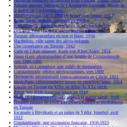
Permis de transport, en ottoman et en français, Galata, 1872
Ankara, premier bâtiment de l’Assemblée nationale, Musée de
la guerre de l’indépendance
Maurice Pernot (1875-1948) et la question turque, 1923
Bursa, cartes postales envoyées en 1920
Hacki Tewfik, Türkisch-deutsches Wörterbuch, 1907
Deli Fuat Paşa (1835-1931), un pacha un peu "fou"
Turquie, photographies en noir et blanc, 1956
Hacıbektaş, ville sainte des alévis-bektaşis
Une coopérative en Turquie, 1942
Carte de l’Asie mineure, Karte von Klein-Asien, 1854
Sinan (Les), photographies d’une famille de Constantinople,
vers 1880-1900
Soğanlı, en Cappadoce, une vallée de monastères
Constantinople, photos stéréoscopiques, vers 1900
Documents administratifs franco-ottomans en Cilicie, 1921
Sivas-Paris, correspondance turque en caractères latins, 1914
L'école en Turquie du XIXe au début du XXe siècle
Bursa, une école française laïque en 1910
Quand l’Allemagne relayait l’appel à la guerre sainte, 1916
Femmes turques en 1919. Les Désenchantées se modernisent
en Turquie
Escapade à Büyükada et au palais de Yıldız, Istanbul, avril
1922
Constantinople, une occupation française, 1918-1923