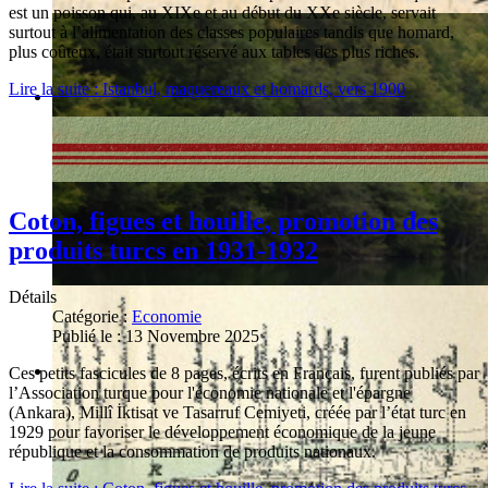
est un poisson qui, au XIXe et au début du XXe siècle, servait
surtout à l’alimentation des classes populaires tandis que homard,
plus coûteux, était surtout réservé aux tables des plus riches.
Lire la suite : Istanbul, maquereaux et homards, vers 1900
Coton, figues et houille, promotion des
produits turcs en 1931-1932
Détails
Catégorie :
Economie
Publié le : 13 Novembre 2025
Ces petits fascicules de 8 pages, écrits en Français, furent publiés par
l’Association turque pour l'économie nationale et l'épargne
(Ankara), Millî İktisat ve Tasarruf Cemiyeti, créée par l’état turc en
1929 pour favoriser le développement économique de la jeune
république et la consommation de produits nationaux.