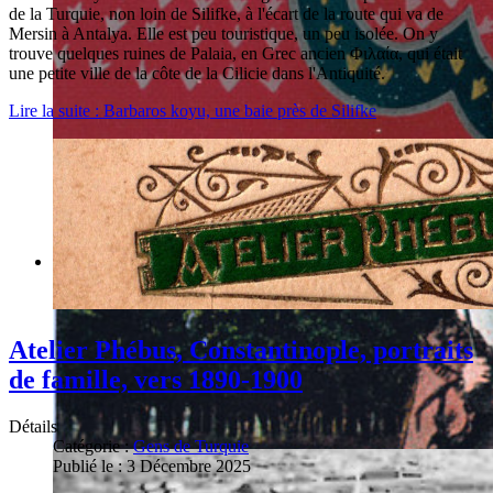
de la Turquie, non loin de Silifke, à l'écart de la route qui va de
Mersin à Antalya. Elle est peu touristique, un peu isolée. On y
trouve quelques ruines de Palaia, en Grec ancien Φιλαία, qui était
une petite ville de la côte de la Cilicie dans l'Antiquité.
Lire la suite : Barbaros koyu, une baie près de Silifke
Atelier Phébus, Constantinople, portraits
de famille, vers 1890-1900
Détails
Catégorie :
Gens de Turquie
Publié le : 3 Décembre 2025