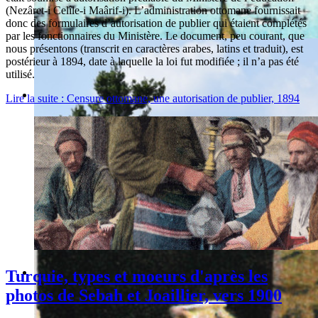
(Nezâret-i Celîle-i Maârif-i). L’administration ottomane fournissait
donc des formulaires d’autorisation de publier qui étaient complétés
par les fonctionnaires du Ministère. Le document, peu courant, que
nous présentons (transcrit en caractères arabes, latins et traduit), est
postérieur à 1894, date à laquelle la loi fut modifiée ; il n’a pas été
utilisé.
Lire la suite : Censure ottomane, une autorisation de publier, 1894
Turquie, types et moeurs d'après les
photos de Sebah et Joaillier, vers 1900