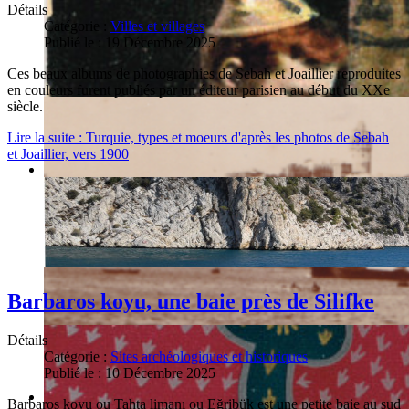
Détails
Catégorie :
Villes et villages
Publié le : 19 Décembre 2025
Ces beaux albums de photographies de Sebah et Joaillier reproduites
en couleurs furent publiés par un éditeur parisien au début du XXe
siècle.
Lire la suite : Turquie, types et moeurs d'après les photos de Sebah
et Joaillier, vers 1900
Barbaros koyu, une baie près de Silifke
Détails
Catégorie :
Sites archéologiques et historiques
Publié le : 10 Décembre 2025
Barbaros koyu ou Tahta limanı ou Eğribük est une petite baie au sud