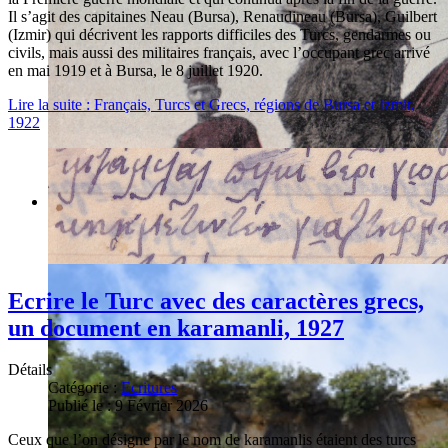
Il s’agit des capitaines Neau (Bursa), Renaudineau (Bursa), Guilbert
(Izmir) qui décrivent les rapports difficiles des Turcs, gendarmes ou
civils, mais aussi des militaires français, avec l’occupant grec arrivé
en mai 1919 et à Bursa, le 8 juillet 1920.
Lire la suite : Français, Turcs et Grecs, régions de Bursa et Izmir,
1922
Ecrire le Turc avec des caractères grecs,
un document en karamanli, 1927
Détails
Catégorie :
Ecritures
Publié le : 9 Février 2026
Ceux que l’on désigne par le nom de karamanlis étaient des turcs