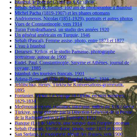
Istanbul, le pont de Galata au XXe siècle
Sébah, Sébah & Joaillier, 100 ans de photographie à Istanbul
Michel Pacha (1819-1907) et les phares ottomans
Andriomenos, Nicolas (1851-1929), portraits et autres photos
Vues de Constantinople, vers 1914
Turan Fotoğrafhanesi, un studio des années 1920
Un général américain en Turquie, 1946
Sebah (Pascal), Femme assise, photo, entre 1873 et 1877
L'eau à Istanbul
Derarsen, Krikor, et le studio Parnasse, photographe
portraitiste, autour de 1900
Eudel, Paul, Constantinople, Smyrne et Athènes, journal de
voyage, 1885
Istanbul, des touristes français, 1901
Adana-Berne, un écho du "Bagdad Bahn", 1916
Jehlitschka, Henry, Türkische Konversations-grammatik,
1895
Fontanier, Victor, Le Voyage en Orient, en trois volumes,
1829-1834
Medjmouaï teçavir, costumes ottomans, milieu du XIXe siècle
Türkiye, revue publiée par la Direction Générale de la Presse,
de la Radiodiffusion et du Tourisme, 1952
Banque (La) de Mételin, une banque dans l'empire ottoman
Sebah (Pascal), Vieille dame, photo, entre 1873 et 1888
San Stefano, le monument détruit des Russes, vers 1900