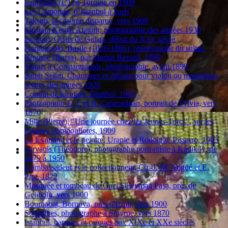
Espéranto (L') en Turquie en 1908
Les Camondo, d’Istanbul à Paris
Taksim, la caserne disparue, vers 1900
Mustafa Kemal Atatürk, photographie des années 1930
Istanbul, Quais de Galata, début du XXe siècle
Kargopoulo, Basile (1826-1886), photographe du sultan
Brousse (Bursa), par Marius Renard, 1899
Tennis à Constantinople, photographie, avant 1899
Şamlı Selim, Chant turc et Album pour violon ou mandoline,
revues des années 1920
Contrat de location, Istanbul, 1909
Pantzopoulo E. J. et R. Caracachian, portrait de Sylvia, vers
1870
Mille (Pierre), "Une journée chez les Jeunes-Turcs", sur les
femmes stambouliotes, 1909
La levantine et le peintre, Uranie et Rodolphe Pissarro, 1903
Servanis (Théodore), photographe portraitiste à Kadıköy, de
1879 à 1950
L'ambassadeur et le collectionneur, Ch.-J.-M. Vogüé et E.
Piot, 1872
Mosquée et tombeau de Gazi Süleyman Paşa, près de
Gelibolu, vers 1900
Bournabat, Bornova, près d'Izmir, vers 1900
Sociadhes, photographe à Smyrne, vers 1870
Istanbul, barques et caïques aux XIXe et XXe siècles