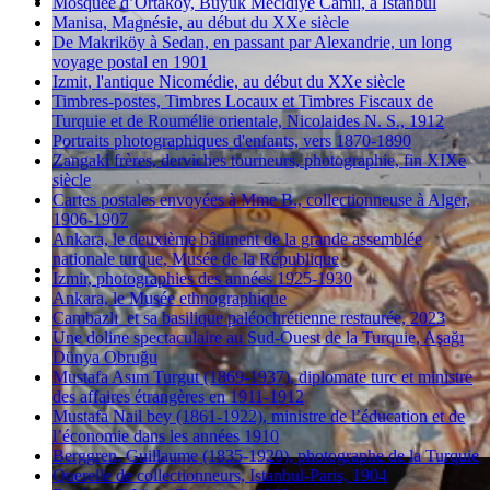
Mosquée d’Ortaköy, Büyük Mecidiye Camii, à Istanbul
Manisa, Magnésie, au début du XXe siècle
De Makriköy à Sedan, en passant par Alexandrie, un long
voyage postal en 1901
Izmit, l'antique Nicomédie, au début du XXe siècle
Timbres-postes, Timbres Locaux et Timbres Fiscaux de
Turquie et de Roumélie orientale, Nicolaides N. S., 1912
Portraits photographiques d'enfants, vers 1870-1890
Zangaki frères, derviches tourneurs, photographie, fin XIXe
siècle
Cartes postales envoyées à Mme B., collectionneuse à Alger,
1906-1907
Ankara, le deuxième bâtiment de la grande assemblée
nationale turque, Musée de la République
Izmir, photographies des années 1925-1930
Ankara, le Musée ethnographique
Cambazlı et sa basilique paléochrétienne restaurée, 2023
Une doline spectaculaire au Sud-Ouest de la Turquie, Aşağı
Dünya Obruğu
Mustafa Asım Turgut (1869-1937), diplomate turc et ministre
des affaires étrangères en 1911-1912
Mustafa Nail bey (1861-1922), ministre de l’éducation et de
l’économie dans les années 1910
Berggren, Guillaume (1835-1920), photographe de la Turquie
Querelle de collectionneurs, Istanbul-Paris, 1904