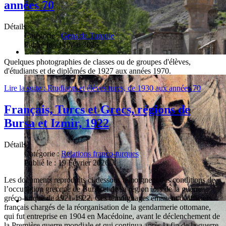
années 70
Détails
Catégorie :
Gens de Turquie
Publié le : 14 Mai 2026
Quelques photographies de classes ou de groupes d'élèves,
d'étudiants et de diplômés de 1927 aux années 1970.
Lire la suite : Etudiants et élèves turcs, de 1930 aux années 70
Français, Turcs et Grecs, régions de
Bursa et Izmir, 1922
Détails
Catégorie :
Relations franco-turques
Publié le : 19 Février 2026
Les documents reproduits ci-dessous témoignent des conditions de
l’occupation grecque de Bursa et de sa région lors de la guerre
gréco-turque de 1921-1922. Ces témoignages émanent d’officiers
français chargés de la réorganisation de la gendarmerie ottomane,
qui fut entreprise en 1904 en Macédoine, avant le déclenchement de
la Première guerre mondiale et qui continua après la fin de la guerre.