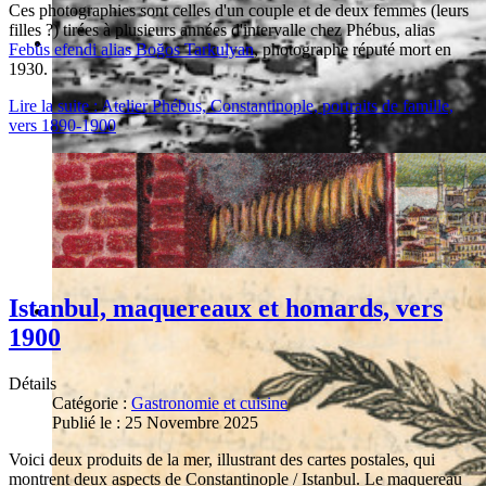
Ces photographies sont celles d'un couple et de deux femmes (leurs
filles ?) tirées à plusieurs années d'intervalle chez Phébus, alias
Febüs efendi alias Boğos Tarkulyan
, photographe réputé mort en
1930.
Lire la suite : Atelier Phébus, Constantinople, portraits de famille,
vers 1890-1900
Istanbul, maquereaux et homards, vers
1900
Détails
Catégorie :
Gastronomie et cuisine
Publié le : 25 Novembre 2025
Voici deux produits de la mer, illustrant des cartes postales, qui
montrent deux aspects de Constantinople / Istanbul. Le maquereau