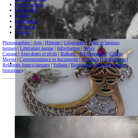
Lettres turques
Géographie
Cuisine
Information
Télévision
Contact
Photographies
|
Arts
|
Histoire
|
Géographie
|
Turc et langues
turques
|
Littérature turque
|
Information
|
News
Cuisine
|
Anecdotes et récits
|
Balkans
|
Bibliographie
|
Cilicie-
Mersin
|
Correspondance et documents
|
Historiens
|
Imprimerie
|
Relations franco-turques
|
Sultans
|
Biographies de personnages
historique
s |