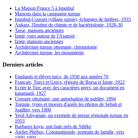
La Maison France 5 à Istanbul
Maisons dans la campagne turque
Istanbul-Cousset (village suisse), échanges de timbres, 1935
Ankara, l'Institut de chimie et de bactériologie, 1928-30
Tarse, maisons anciennes
Izmir, vues autour de l'Asansör
Izmir, maisons anciennes
Architecture turque ottomane, chronologie
Architecture turque, les monuments
Derniers articles
Etudiants et élèves turcs, de 1930 aux années 70
Français, Turcs et Grecs, régions de Bursa et Izmir, 1922
Ecrire le Turc avec des caractères grecs, un document en
karamanli, 1927
Censure ottomane, une autorisation de publier, 1894
Turquie, types et moeurs d'après les photos de Sebah et
Joaillier, vers 1900
Yeşil Adıyaman, un exemple de presse régionale turque en
1953
Barbaros koyu, une baie près de Silifke
Atelier Phébus, Constantinople, portraits de famille, vers
1890-1900