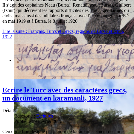
Il s’agit des capitaines Neau (Bursa), Renaudineau (Bursa), Guilbert
(Izmir) qui décrivent les rapports difficiles des Turcs, gendarmes ou
civils, mais aussi des militaires français, avec l’occupant grec arrivé
en mai 1919 et à Bursa, le 8 juillet 1920.
Lire la suite : Français, Turcs et Grecs, régions de Bursa et Izmir,
1922
Ecrire le Turc avec des caractères grecs,
un document en karamanli, 1927
Détails
Catégorie :
Ecritures
Publié le : 9 Février 2026
Ceux que l’on désigne par le nom de karamanlis étaient des turcs