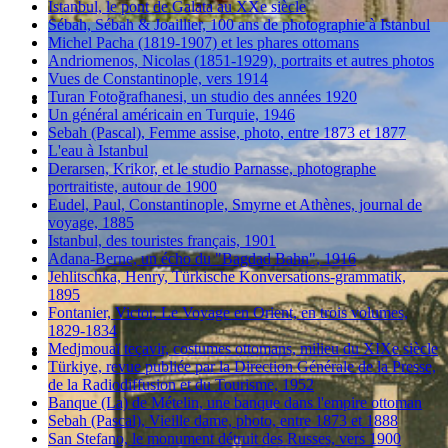
Istanbul, le pont de Galata au XXe siècle
Sébah, Sébah & Joaillier, 100 ans de photographie à Istanbul
Michel Pacha (1819-1907) et les phares ottomans
Andriomenos, Nicolas (1851-1929), portraits et autres photos
Vues de Constantinople, vers 1914
Turan Fotoğrafhanesi, un studio des années 1920
Un général américain en Turquie, 1946
Sebah (Pascal), Femme assise, photo, entre 1873 et 1877
L'eau à Istanbul
Derarsen, Krikor, et le studio Parnasse, photographe
portraitiste, autour de 1900
Eudel, Paul, Constantinople, Smyrne et Athènes, journal de
voyage, 1885
Istanbul, des touristes français, 1901
Adana-Berne, un écho du "Bagdad Bahn", 1916
Jehlitschka, Henry, Türkische Konversations-grammatik,
1895
Fontanier, Victor, Le Voyage en Orient, en trois volumes,
1829-1834
Medjmouaï teçavir, costumes ottomans, milieu du XIXe siècle
Türkiye, revue publiée par la Direction Générale de la Presse,
de la Radiodiffusion et du Tourisme, 1952
Banque (La) de Mételin, une banque dans l'empire ottoman
Sebah (Pascal), Vieille dame, photo, entre 1873 et 1888
San Stefano, le monument détruit des Russes, vers 1900