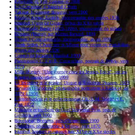
Espéranto (L') en Turquie en 1908
Les Camondo, d’Istanbul à Paris
Taksim, la caserne disparue, vers 1900
Mustafa Kemal Atatürk, photographie des années 1930
Istanbul, Quais de Galata, début du XXe siècle
Kargopoulo, Basile (1826-1886), photographe du sultan
Brousse (Bursa), par Marius Renard, 1899
Tennis à Constantinople, photographie, avant 1899
Şamlı Selim, Chant turc et Album pour violon ou mandoline,
revues des années 1920
Contrat de location, Istanbul, 1909
Pantzopoulo E. J. et R. Caracachian, portrait de Sylvia, vers
1870
Mille (Pierre), "Une journée chez les Jeunes-Turcs", sur les
femmes stambouliotes, 1909
La levantine et le peintre, Uranie et Rodolphe Pissarro, 1903
Servanis (Théodore), photographe portraitiste à Kadıköy, de
1879 à 1950
L'ambassadeur et le collectionneur, Ch.-J.-M. Vogüé et E.
Piot, 1872
Mosquée et tombeau de Gazi Süleyman Paşa, près de
Gelibolu, vers 1900
Bournabat, Bornova, près d'Izmir, vers 1900
Sociadhes, photographe à Smyrne, vers 1870
Istanbul, barques et caïques aux XIXe et XXe siècles