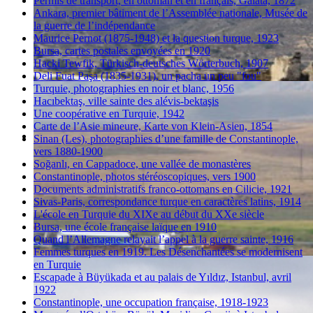
Permis de transport, en ottoman et en français, Galata, 1872
Ankara, premier bâtiment de l’Assemblée nationale, Musée de
la guerre de l’indépendance
Maurice Pernot (1875-1948) et la question turque, 1923
Bursa, cartes postales envoyées en 1920
Hacki Tewfik, Türkisch-deutsches Wörterbuch, 1907
Deli Fuat Paşa (1835-1931), un pacha un peu "fou"
Turquie, photographies en noir et blanc, 1956
Hacıbektaş, ville sainte des alévis-bektaşis
Une coopérative en Turquie, 1942
Carte de l’Asie mineure, Karte von Klein-Asien, 1854
Sinan (Les), photographies d’une famille de Constantinople,
vers 1880-1900
Soğanlı, en Cappadoce, une vallée de monastères
Constantinople, photos stéréoscopiques, vers 1900
Documents administratifs franco-ottomans en Cilicie, 1921
Sivas-Paris, correspondance turque en caractères latins, 1914
L'école en Turquie du XIXe au début du XXe siècle
Bursa, une école française laïque en 1910
Quand l’Allemagne relayait l’appel à la guerre sainte, 1916
Femmes turques en 1919. Les Désenchantées se modernisent
en Turquie
Escapade à Büyükada et au palais de Yıldız, Istanbul, avril
1922
Constantinople, une occupation française, 1918-1923