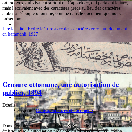
orthodoxes, qui vivaient surtout en Cappadoce, qui parlaient le turc,
mais l’écrivaient avec des caractères grecs au lieu des caractères
arabes à l’époque ottomane, comme dans le document que nous
présentons.
Lire la suite : Ecrire le Turc avec des caractères grecs, un document
en karamanli, 1927
Censure ottomane, une autorisation de
publier, 1894
Détails
Catégorie :
Correspondances et documents
Publié le : 13 Janvier 2026
Dans l’empire ottoman, à la fin du XIXe siècle, toute publication
était soumise à autorisation préalable du Ministère de l’éducation