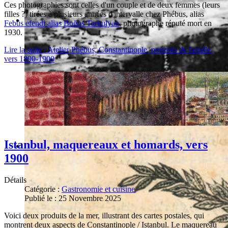
Ces photographies sont celles d'un couple et de deux femmes (leurs
filles ?) tirées à plusieurs années d'intervalle chez Phébus, alias
Febüs efendi alias Boğos Tarkulyan
, photographe réputé mort en
1930.
Lire la suite : Atelier Phébus, Constantinople, portraits de famille,
vers 1890-1900
Istanbul, maquereaux et homards, vers
1900
Détails
Catégorie :
Gastronomie et cuisine
Publié le : 25 Novembre 2025
Voici deux produits de la mer, illustrant des cartes postales, qui
montrent deux aspects de Constantinople / Istanbul. Le maquereau