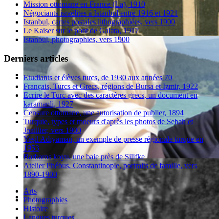
Mission ottomane en France (La), 1910
Négociants israélites à Istanbul entre 1916 et 1921
Istanbul, cartes postales lithographiées, vers 1900
Le Kaiser sur le pont de Galata, 1917
Istanbul, photographies, vers 1900
Derniers articles
Etudiants et élèves turcs, de 1930 aux années 70
Français, Turcs et Grecs, régions de Bursa et Izmir, 1922
Ecrire le Turc avec des caractères grecs, un document en
karamanli, 1927
Censure ottomane, une autorisation de publier, 1894
Turquie, types et moeurs d'après les photos de Sebah et
Joaillier, vers 1900
Yeşil Adıyaman, un exemple de presse régionale turque en
1953
Barbaros koyu, une baie près de Silifke
Atelier Phébus, Constantinople, portraits de famille, vers
1890-1900
Arts
Photographies
Histoire
Langues turques