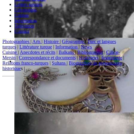
Lettres turques
Géographie
Cuisine
Information
Télévision
Contact
Photographies
|
Arts
|
Histoire
|
Géographie
|
Turc et langues
turques
|
Littérature turque
|
Information
|
News
Cuisine
|
Anecdotes et récits
|
Balkans
|
Bibliographie
|
Cilicie-
Mersin
|
Correspondance et documents
|
Historiens
|
Imprimerie
|
Relations franco-turques
|
Sultans
|
Biographies de personnages
historique
s |