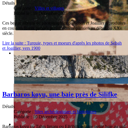
Détails
Catégorie :
Villes et villages
Publié le : 19 Décembre 2025
Ces beaux albums de photographies de Sebah et Joaillier reproduites
en couleurs furent publiés par un éditeur parisien au début du XXe
siècle.
Lire la suite : Turquie, types et moeurs d'après les photos de Sebah
et Joaillier, vers 1900
Barbaros koyu, une baie près de Silifke
Détails
Catégorie :
Sites archéologiques et historiques
Publié le : 10 Décembre 2025
Barbaros koyu ou Tahta limanı ou Eğribük est une petite baie au sud