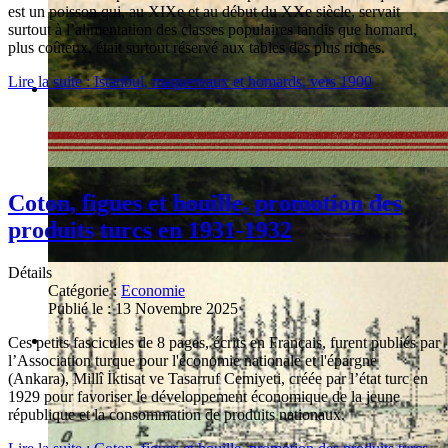
est un poisson qui, au XIXe et au début du XXe siècle, servait
surtout à l’alimentation des classes populaires tandis que homard,
plus coûteux, était surtout réservé aux tables des plus riches.
Lire la suite : Istanbul, maquereaux et homards, vers 1900
Coton, figues et houille, promotion des
produits turcs en 1931-1932
Détails
Catégorie :
Economie
Publié le : 13 Novembre 2025
Ces petits fascicules de 8 pages, écrits en Français, furent publiés par
l’Association turque pour l'économie nationale et l'épargne
(Ankara), Millî İktisat ve Tasarruf Cemiyeti, créée par l’état turc en
1929 pour favoriser le développement économique de la jeune
république et la consommation de produits nationaux.