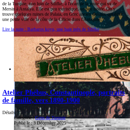
de la Turquie, non loin de Silifke, à l'écart de la route qui va de
Mersin à Antalya. Elle est peu touristique, un peu isolée. On y
trouve quelques ruines de Palaia, en Grec ancien Φιλαία, qui était
une petite ville de la côte de la Cilicie dans l'Antiquité.
Lire la suite : Barbaros koyu, une baie près de Silifke
Atelier Phébus, Constantinople, portraits
de famille, vers 1890-1900
Détails
Catégorie :
Gens de Turquie
Publié le : 3 Décembre 2025