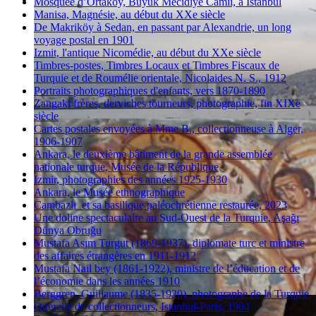
Mosquée d’Ortaköy, Büyük Mecidiye Camii, à Istanbul
Manisa, Magnésie, au début du XXe siècle
De Makriköy à Sedan, en passant par Alexandrie, un long
voyage postal en 1901
Izmit, l'antique Nicomédie, au début du XXe siècle
Timbres-postes, Timbres Locaux et Timbres Fiscaux de
Turquie et de Roumélie orientale, Nicolaides N. S., 1912
Portraits photographiques d'enfants, vers 1870-1890
Zangaki frères, derviches tourneurs, photographie, fin XIXe
siècle
Cartes postales envoyées à Mme B., collectionneuse à Alger,
1906-1907
Ankara, le deuxième bâtiment de la grande assemblée
nationale turque, Musée de la République
Izmir, photographies des années 1925-1930
Ankara, le Musée ethnographique
Cambazlı et sa basilique paléochrétienne restaurée, 2023
Une doline spectaculaire au Sud-Ouest de la Turquie, Aşağı
Dünya Obruğu
Mustafa Asım Turgut (1869-1937), diplomate turc et ministre
des affaires étrangères en 1911-1912
Mustafa Nail bey (1861-1922), ministre de l’éducation et de
l’économie dans les années 1910
Berggren, Guillaume (1835-1920), photographe de la Turquie
Querelle de collectionneurs, Istanbul-Paris, 1904