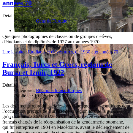
années 70
Détails
Catégorie :
Gens de Turquie
Publié le : 14 Mai 2026
Quelques photographies de classes ou de groupes d'élèves,
d'étudiants et de diplômés de 1927 aux années 1970.
Lire la suite : Etudiants et élèves turcs, de 1930 aux années 70
Français, Turcs et Grecs, régions de
Bursa et Izmir, 1922
Détails
Catégorie :
Relations franco-turques
Publié le : 19 Février 2026
Les documents reproduits ci-dessous témoignent des conditions de
l’occupation grecque de Bursa et de sa région lors de la guerre
gréco-turque de 1921-1922. Ces témoignages émanent d’officiers
français chargés de la réorganisation de la gendarmerie ottomane,
qui fut entreprise en 1904 en Macédoine, avant le déclenchement de
la Première guerre mondiale et qui continua après la fin de la guerre.