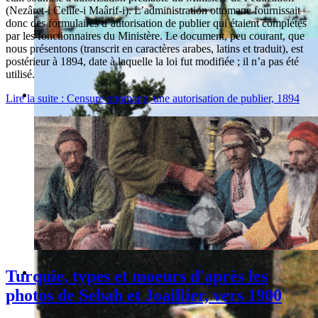
(Nezâret-i Celîle-i Maârif-i). L’administration ottomane fournissait
donc des formulaires d’autorisation de publier qui étaient complétés
par les fonctionnaires du Ministère. Le document, peu courant, que
nous présentons (transcrit en caractères arabes, latins et traduit), est
postérieur à 1894, date à laquelle la loi fut modifiée ; il n’a pas été
utilisé.
Lire la suite : Censure ottomane, une autorisation de publier, 1894
Turquie, types et moeurs d'après les
photos de Sebah et Joaillier, vers 1900