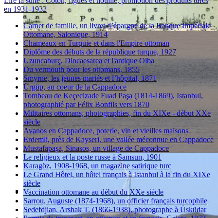
Lire la suite : Coton, figues et houille, promotion des produits turcs
en 1931-1932
Carnet de famille, un livret d’épargne de la Banque Impériale
Ottomane, Salonique, 1914
Chameaux en Turquie et dans l'Empire ottoman
Diplôme des débuts de la république turque, 1927
Uzuncaburç, Diocaesarea et l'antique Olba
Du vermouth pour les ottomans, 1855
Smyrne, les jeunes mariés et l’hôpital, 1871
Ürgüp, au coeur de la Cappadoce
Tombeau de Keçecizade Fuad Paşa (1814-1869), Istanbul,
photographié par Félix Bonfils vers 1870
Militaires ottomans, photographies, fin du XIXe - début XXe
siècle
Avanos en Cappadoce, poterie, vin et vieilles maisons
Erdemli, près de Kayseri, une vallée méconnue en Cappadoce
Mustafapaşa, Sinasos, un village de Cappadoce
Le religieux et la poste russe à Samsun, 1901
Karagöz, 1908-1968, un magazine satirique turc
Le Grand Hôtel, un hôtel français à Istanbul à la fin du XIXe
siècle
Vaccination ottomane au début du XXe siècle
Sarrou, Auguste (1874-1968), un officier français turcophile
Sedefdjian, Arshak T. (1866-1938), photographe à Üsküdar