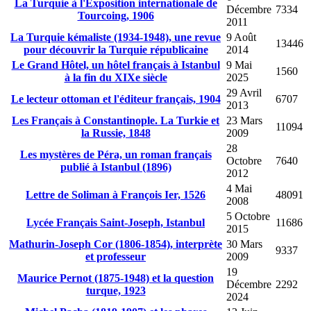
La Turquie à l'Exposition internationale de
Décembre
7334
Tourcoing, 1906
2011
La Turquie kémaliste (1934-1948), une revue
9 Août
13446
pour découvrir la Turquie républicaine
2014
Le Grand Hôtel, un hôtel français à Istanbul
9 Mai
1560
à la fin du XIXe siècle
2025
29 Avril
Le lecteur ottoman et l'éditeur français, 1904
6707
2013
Les Français à Constantinople. La Turkie et
23 Mars
11094
la Russie, 1848
2009
28
Les mystères de Péra, un roman français
Octobre
7640
publié à Istanbul (1896)
2012
4 Mai
Lettre de Soliman à François Ier, 1526
48091
2008
5 Octobre
Lycée Français Saint-Joseph, Istanbul
11686
2015
Mathurin-Joseph Cor (1806-1854), interprète
30 Mars
9337
et professeur
2009
19
Maurice Pernot (1875-1948) et la question
Décembre
2292
turque, 1923
2024