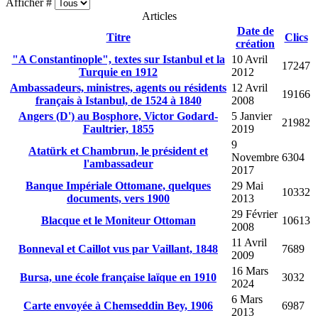
Afficher #
Articles
Date de
Titre
Clics
création
"A Constantinople", textes sur Istanbul et la
10 Avril
17247
Turquie en 1912
2012
Ambassadeurs, ministres, agents ou résidents
12 Avril
19166
français à Istanbul, de 1524 à 1840
2008
Angers (D') au Bosphore, Victor Godard-
5 Janvier
21982
Faultrier, 1855
2019
9
Atatürk et Chambrun, le président et
Novembre
6304
l'ambassadeur
2017
Banque Impériale Ottomane, quelques
29 Mai
10332
documents, vers 1900
2013
29 Février
Blacque et le Moniteur Ottoman
10613
2008
11 Avril
Bonneval et Caillot vus par Vaillant, 1848
7689
2009
16 Mars
Bursa, une école française laïque en 1910
3032
2024
6 Mars
Carte envoyée à Chemseddin Bey, 1906
6987
2013