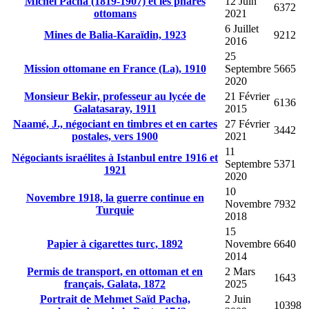
Michel Pacha (1819-1907) et les phares
12 Juin
6372
ottomans
2021
6 Juillet
Mines de Balia-Karaïdin, 1923
9212
2016
25
Mission ottomane en France (La), 1910
Septembre
5665
2020
Monsieur Bekir, professeur au lycée de
21 Février
6136
Galatasaray, 1911
2015
Naamé, J., négociant en timbres et en cartes
27 Février
3442
postales, vers 1900
2021
11
Négociants israélites à Istanbul entre 1916 et
Septembre
5371
1921
2020
10
Novembre 1918, la guerre continue en
Novembre
7932
Turquie
2018
15
Papier à cigarettes turc, 1892
Novembre
6640
2014
Permis de transport, en ottoman et en
2 Mars
1643
français, Galata, 1872
2025
Portrait de Mehmet Saïd Pacha,
2 Juin
10398