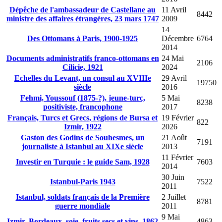
Dépêche de l'ambassadeur de Castellane au
11 Avril
8442
ministre des affaires étrangères, 23 mars 1747
2009
14
Des Ottomans à Paris, 1900-1925
Décembre
6764
2014
Documents administratifs franco-ottomans en
24 Mai
2106
Cilicie, 1921
2024
Echelles du Levant, un consul au XVIIIe
29 Avril
19750
siècle
2016
Fehmi, Youssouf (1875-?), jeune-turc,
5 Mai
8238
positiviste, francophone
2017
Français, Turcs et Grecs, régions de Bursa et
19 Février
822
Izmir, 1922
2026
Gaston des Godins de Souhesmes, un
21 Août
7191
journaliste à Istanbul au XIXe siècle
2013
11 Février
Investir en Turquie : le guide Sam, 1928
7603
2014
30 Juin
Istanbul-Paris 1943
7522
2011
Istanbul, soldats français de la Première
2 Juillet
8781
guerre mondiale
2011
9 Mai
Izmir, Bordeaux, soie, fruits secs et vins, 1862
4863