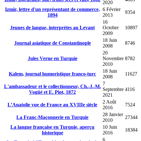
2020
Izmir, lettre d'un représentant de commerce,
6 Février
9354
1894
2013
16
Jeunes de langue, interprètes au Levant
Octobre
10897
2009
18 Juin
Journal asiatique de Constantinople
8746
2008
20
Jules Verne en Turquie
Novembre
8782
2010
18 Juin
Kalem, journal humoristique franco-turc
11627
2008
7
L'ambassadeur et le collectionneur, Ch.-J.-M.
Septembre
4116
Vogüé et E. Piot, 1872
2021
2 Août
L’Anatolie vue de France au XVIIIe siècle
7524
2016
28 Janvier
La Franc-Maçonnerie en Turquie
27344
2010
La langue française en Turquie, aperçu
10 Juin
18384
historique
2016
6