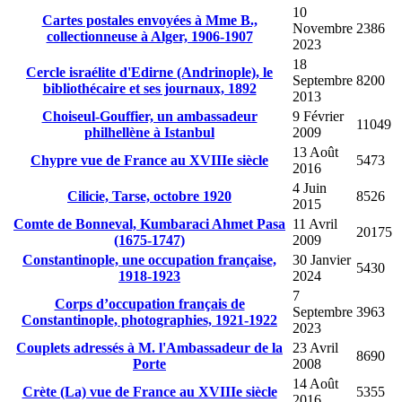
10
Cartes postales envoyées à Mme B.,
Novembre
2386
collectionneuse à Alger, 1906-1907
2023
18
Cercle israélite d'Edirne (Andrinople), le
Septembre
8200
bibliothécaire et ses journaux, 1892
2013
Choiseul-Gouffier, un ambassadeur
9 Février
11049
philhellène à Istanbul
2009
13 Août
Chypre vue de France au XVIIIe siècle
5473
2016
4 Juin
Cilicie, Tarse, octobre 1920
8526
2015
Comte de Bonneval, Kumbaraci Ahmet Pasa
11 Avril
20175
(1675-1747)
2009
Constantinople, une occupation française,
30 Janvier
5430
1918-1923
2024
7
Corps d’occupation français de
Septembre
3963
Constantinople, photographies, 1921-1922
2023
Couplets adressés à M. l'Ambassadeur de la
23 Avril
8690
Porte
2008
14 Août
Crète (La) vue de France au XVIIIe siècle
5355
2016