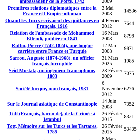
ambassadeur de la Porte, 1742
2009
Premières relations diplomatiques entre la
3 Mai
14536
France et l'Empire ottoman
2008
Quand les Turcs écrivaient des quittances en
4 Février
7644
Français, 1916
2012
Relation de l'ambassade de Mohammed
16 Mars
8798
Effendi, publiée en 1841
2008
Ruffin, Pierre (1742-1824), une longue
12 Mai
9871
carrière entre France et Turquie
2008
Sarrou, Auguste (1874-1968), un officier
31 Mars
1985
français turcophile
2025
Seid Mustafa, un ingénieur francophone,
28 Février
7075
1803
2009
6
Société turque, nom français, 1931
Novembre
6276
2012
14 Juin
Sur le Journal asiatique de Constantinople
7352
2008
Tott (François, baron de), de la Crimée à
26 Février
8321
Istanbul
2015
Tott, Mémoire sur les Turcs et les Tartares,
26 Février
53435
1785
2015
8 Mars