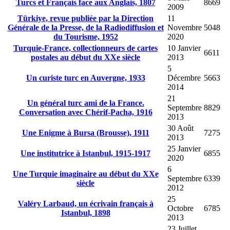
Turcs et Français face aux Anglais, 1807
8669
2009
Türkiye, revue publiée par la Direction
11
Générale de la Presse, de la Radiodiffusion et
Novembre
5048
du Tourisme, 1952
2020
Turquie-France, collectionneurs de cartes
10 Janvier
6611
postales au début du XXe siècle
2013
5
Un curiste turc en Auvergne, 1933
Décembre
5663
2014
21
Un général turc ami de la France.
Septembre
8829
Conversation avec Chérif-Pacha, 1916
2013
30 Août
Une Enigme à Bursa (Brousse), 1911
7275
2013
25 Janvier
Une institutrice à Istanbul, 1915-1917
6855
2020
6
Une Turquie imaginaire au début du XXe
Septembre
6339
siècle
2012
25
Valéry Larbaud, un écrivain français à
Octobre
6785
Istanbul, 1898
2013
23 Juillet