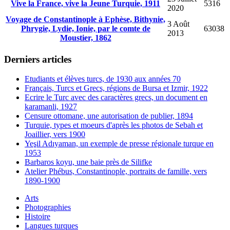
Vive la France, vive la Jeune Turquie, 1911
5316
2020
Voyage de Constantinople à Ephèse, Bithynie,
3 Août
Phrygie, Lydie, Ionie, par le comte de
63038
2013
Moustier, 1862
Derniers articles
Etudiants et élèves turcs, de 1930 aux années 70
Français, Turcs et Grecs, régions de Bursa et Izmir, 1922
Ecrire le Turc avec des caractères grecs, un document en
karamanli, 1927
Censure ottomane, une autorisation de publier, 1894
Turquie, types et moeurs d'après les photos de Sebah et
Joaillier, vers 1900
Yeşil Adıyaman, un exemple de presse régionale turque en
1953
Barbaros koyu, une baie près de Silifke
Atelier Phébus, Constantinople, portraits de famille, vers
1890-1900
Arts
Photographies
Histoire
Langues turques