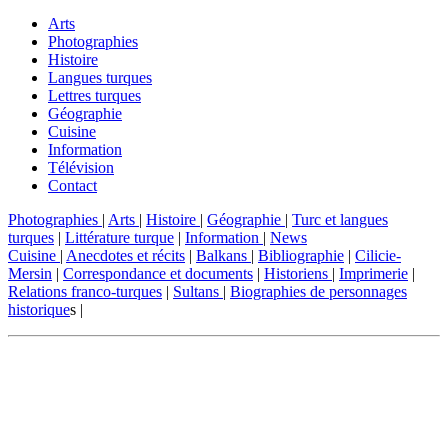
Arts
Photographies
Histoire
Langues turques
Lettres turques
Géographie
Cuisine
Information
Télévision
Contact
Photographies
|
Arts
|
Histoire
|
Géographie
|
Turc et langues
turques
|
Littérature turque
|
Information
|
News
Cuisine
|
Anecdotes et récits
|
Balkans
|
Bibliographie
|
Cilicie-
Mersin
|
Correspondance et documents
|
Historiens
|
Imprimerie
|
Relations franco-turques
|
Sultans
|
Biographies de personnages
historique
s |