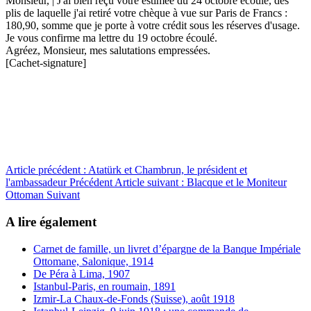
Monsieur, | J'ai bien reçu votre estimée du 24 octobre écoulé, des
plis de laquelle j'ai retiré votre chèque à vue sur Paris de Francs :
180,90, somme que je porte à votre crédit sous les réserves d'usage.
Je vous confirme ma lettre du 19 octobre écoulé.
Agréez, Monsieur, mes salutations empressées.
[Cachet-signature]
Article précédent : Atatürk et Chambrun, le président et
l'ambassadeur
Précédent
Article suivant : Blacque et le Moniteur
Ottoman
Suivant
A lire également
Carnet de famille, un livret d’épargne de la Banque Impériale
Ottomane, Salonique, 1914
De Péra à Lima, 1907
Istanbul-Paris, en roumain, 1891
Izmir-La Chaux-de-Fonds (Suisse), août 1918