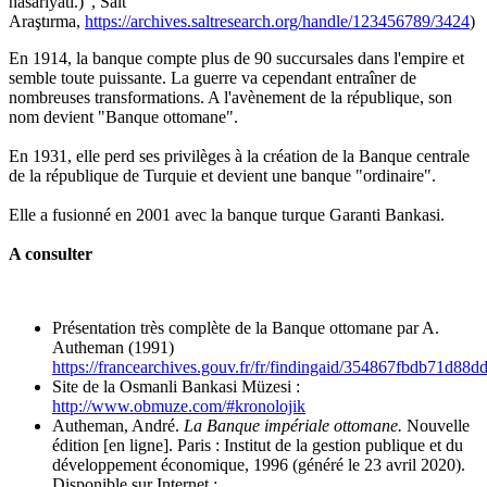
hasariyati.)", Salt
Araştırma,
https://archives.saltresearch.org/handle/123456789/3424
)
En 1914, la banque compte plus de 90 succursales dans l'empire et
semble toute puissante. La guerre va cependant entraîner de
nombreuses transformations. A l'avènement de la république, son
nom devient "Banque ottomane".
En 1931, elle perd ses privilèges à la création de la Banque centrale
de la république de Turquie et devient une banque "ordinaire".
Elle a fusionné en 2001 avec la banque turque Garanti Bankasi.
A consulter
Présentation très complète de la Banque ottomane par A.
Autheman (1991)
https://francearchives.gouv.fr/fr/findingaid/354867fbdb71d8
Site de la Osmanli Bankasi Müzesi :
http://www.obmuze.com/#kronolojik
Autheman, André.
La Banque impériale ottomane.
Nouvelle
édition [en ligne]. Paris : Institut de la gestion publique et du
développement économique, 1996 (généré le 23 avril 2020).
Disponible sur Internet :