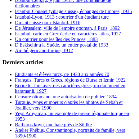
Istanbul-Leipzig, 9 juin 1918 : une commande de
dictionnaires
Istanbul-Cousset (village suisse), échanges de timbres, 1935
Istanbul-Lyon, 1913 : courrier d'un étudiant turc
Du lait suisse pour Istanbul, 1916
De Jérusalem, ville de l'empire ottoman, à Paris, 1892
Istanbul, carte en Grec écrite en caractères latins, 1927
Un courrier pour les îles des Princes, 1883
D'Eskisehir à la Suède, un entier postal de 1933
Amitié germano-turque, 1912
Derniers articles
Etudiants et élèves turcs, de 1930 aux années 70
Français, Turcs et Grecs, régions de Bursa et Izmir, 1922
Ecrire le Turc avec des caractères grecs, un document en
karamanli, 1927
Censure ottomane, une autorisation de publier, 1894
Turquie, types et moeurs d'après les photos de Sebah et
Joaillier, vers 1900
Yeşil Adıyaman, un exemple de presse régionale turque en
1953
Barbaros koyu, une baie près de Silifke
Atelier Phébus, Constantinople, portraits de famille, vers
1890-1900