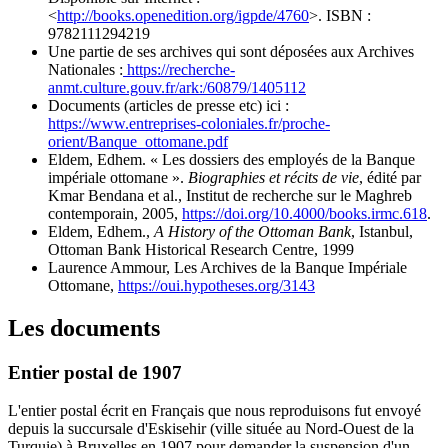
<
http://books.openedition.org/igpde/4760
>. ISBN :
9782111294219
Une partie de ses archives qui sont déposées aux Archives
Nationales :
https://recherche-
anmt.culture.gouv.fr/ark:/60879/1405112
Documents (articles de presse etc) ici :
https://www.entreprises-coloniales.fr/proche-
orient/Banque_ottomane.pdf
Eldem, Edhem. « Les dossiers des employés de la Banque
impériale ottomane ».
Biographies et récits de vie
, édité par
Kmar Bendana et al., Institut de recherche sur le Maghreb
contemporain, 2005,
https://doi.org/10.4000/books.irmc.618
.
Eldem, Edhem.,
A History of the Ottoman Bank
, Istanbul,
Ottoman Bank Historical Research Centre, 1999
Laurence Ammour, Les Archives de la Banque Impériale
Ottomane,
https://oui.hypotheses.org/3143
Les documents
Entier postal de 1907
L'entier postal écrit en Français que nous reproduisons fut envoyé
depuis la succursale d'Eskisehir (ville située au Nord-Ouest de la
Turquie) à Bruxelles en 1907 pour demander la suspension d'un