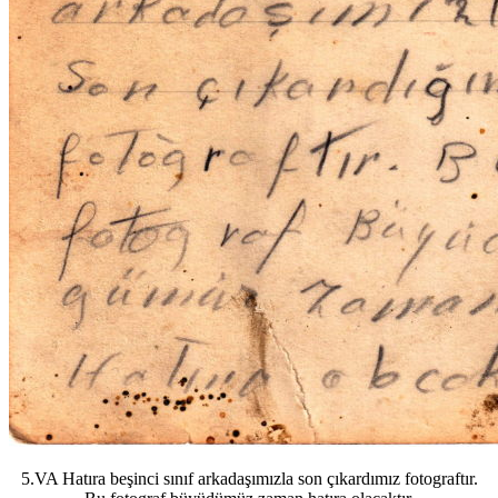
5.VA Hatıra beşinci sınıf arkadaşımızla son çıkardımız fotograftır.