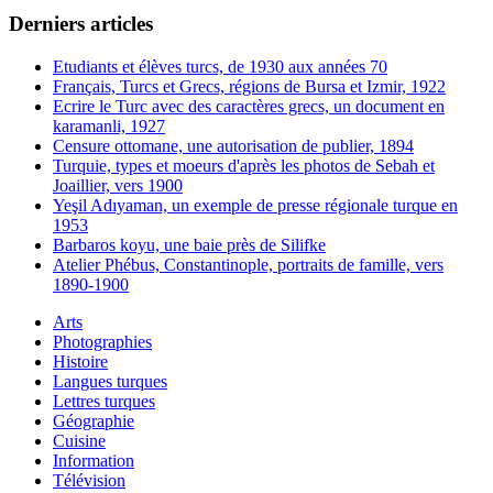
Derniers articles
Etudiants et élèves turcs, de 1930 aux années 70
Français, Turcs et Grecs, régions de Bursa et Izmir, 1922
Ecrire le Turc avec des caractères grecs, un document en
karamanli, 1927
Censure ottomane, une autorisation de publier, 1894
Turquie, types et moeurs d'après les photos de Sebah et
Joaillier, vers 1900
Yeşil Adıyaman, un exemple de presse régionale turque en
1953
Barbaros koyu, une baie près de Silifke
Atelier Phébus, Constantinople, portraits de famille, vers
1890-1900
Arts
Photographies
Histoire
Langues turques
Lettres turques
Géographie
Cuisine
Information
Télévision