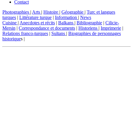
Contact
Photographies
|
Arts
|
Histoire
|
Géographie
|
Turc et langues
turques
|
Littérature turque
|
Information
|
News
Cuisine
|
Anecdotes et récits
|
Balkans
|
Bibliographie
|
Cilicie-
Mersin
|
Correspondance et documents
|
Historiens
|
Imprimerie
|
Relations franco-turques
|
Sultans
|
Biographies de personnages
historique
s |