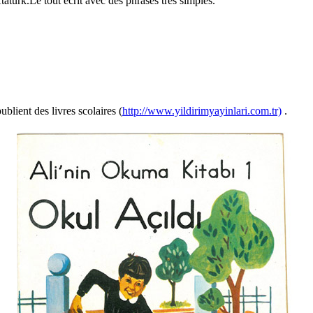
tatürk.Le tout écrit avec des phrases très simples.
ublient des livres scolaires (
http://www.yildirimyayinlari.com.tr)
.