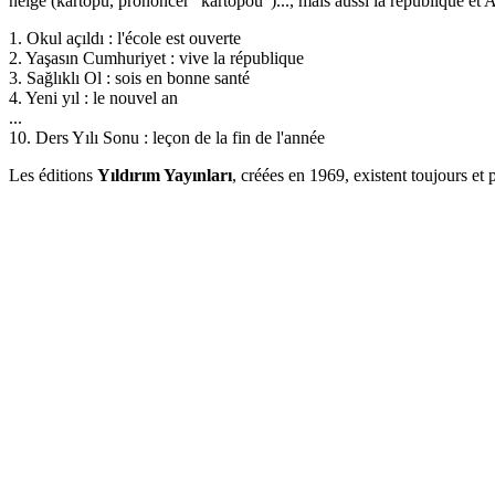
neige (kartopu, prononcer "kartopou")..., mais aussi la république et A
1. Okul açıldı : l'école est ouverte
2. Yaşasın Cumhuriyet : vive la république
3. Sağlıklı Ol : sois en bonne santé
4. Yeni yıl : le nouvel an
...
10. Ders Yılı Sonu : leçon de la fin de l'année
Les éditions
Yıldırım Yayınları
, créées en 1969, existent toujours et p