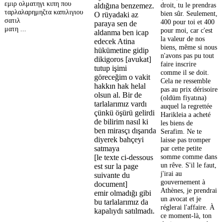
εμιρ ολματηγι κιπη που
droit, tu le prendras
aldığına benzemez.
ταρλαλαρημηζτα καπιλιγιου
bien sûr. Seulement,
O rüyadaki az
σατιλ
400 pour toi et 400
paraya sen de
ματη ...
pour moi, car c'est
aldanma ben icap
la valeur de nos
edecek Atina
biens, même si nous
hükümetine gidip
n'avons pas pu tout
dikigoros [avukat]
faire inscrire
tutup işimi
comme il se doit.
göreceğim o vakit
Cela ne ressemble
hakkın hak helal
pas au prix dérisoire
olsun al. Bir de
(oldüm fiyatına)
tarlalarımız vardı
auquel la regrettée
çünkü öşürü gelirdi
Harikleia a acheté
de bilirim nasıl ki
les biens de
ben mirasçı dışarıda
Serafim. Ne te
diyerek bahçeyi
laisse pas tromper
par cette petite
satmaya
somme comme dans
[le texte ci-dessous
un rêve. S'il le faut,
est sur la page
j'irai au
suivante du
gouvernement à
document]
Athènes, je prendrai
emir olmadığı gibi
un avocat et je
bu tarlalarımız da
réglerai l'affaire. À
kapalıydı satılmadı.
ce moment-là, ton