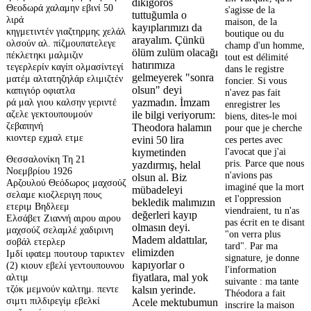
dikigoros
Θεοδωρά χαλαμην εβινί 50
s'agisse de la
tuttuğumla o
λιρά
maison, de la
kayıplarımızı da
κηγμετιντέν γιαζτηρμης χελάλ
boutique ou du
arayalım. Çünkü
ολσούν αλ. πίζμουπατελεγε
champ d'un homme,
ölüm zulüm olacağı
πέκλετηκι μαλμιζιν
tout est délimité
hatırımıza
τεγερλερίν καγίπ ολμασίντεγί
dans le registre
gelmeyerek "sonra
ματέμ αλτατηζηλάρ ελιμιζτέν
foncier. Si vous
olsun" deyi
καπιγιόρ οφιατλα
n'avez pas fait
ρά μαλ γιου καλσην γεριντέ
yazmadın. İmzam
enregistrer les
αζελε γεκτουπουμούν
ile bilgi veriyorum:
biens, dites-le moi
ζεβαπηνή
Theodora halamın
pour que je cherche
κιοντερ εχμαλ ετμε
ces pertes avec
evini 50 lira
l'avocat que j'ai
kıymetinden
Θεσσαλονίκη Τη 21
pris. Parce que nous
yazdırmış, helal
Νοεμβρίου 1926
n'avions pas
olsun al. Biz
Αρζουλού Θεόδωρος μαχσούζ
imaginé que la mort
mübadeleyi
σελαμε κιοζλεριγη πους
et l'oppression
bekledik malımızın
ετεριμ Βηδλεεμ
viendraient, tu n'as
değerleri kayıp
Ελσάβετ Ζιαννή αιρου αιρου
pas écrit en te disant
olmasın deyi.
μαχσούζ σελαμλέ χαδιρινη
"on verra plus
Madem aldattılar,
σοβάλ ετερλερ
tard". Par ma
elimizden
Ιμδί ιφαtεμ πουτουρ ταρικτεν
signature, je donne
kapıyorlar o
(2) κιουv εβελί γεντουπουνου
l'information
fiyatlara, mal yok
αλτιμ
suivante : ma tante
τζόκ μεμνούν καλτημ. πεντε
kalsın yerinde.
Théodora a fait
σιμτι πιλδιρεγίμ εβελκί
Acele mektubumun
inscrire la maison