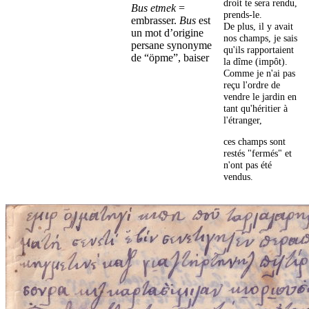
droit te sera rendu,
Bus etmek
=
prends-le.
embrasser.
Bus
est
De plus, il y avait
un mot d’origine
nos champs, je sais
persane synonyme
qu'ils rapportaient
de “öpme”, baiser
la dîme (impôt).
Comme je n'ai pas
reçu l'ordre de
vendre le jardin en
tant qu'héritier à
l'étranger,
ces champs sont
restés "fermés" et
n'ont pas été
vendus.