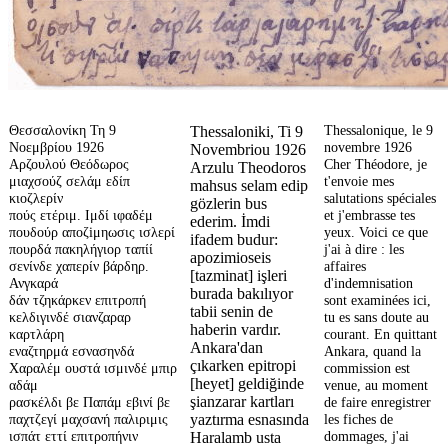
Θεσσαλονίκη Τη 9
Thessalonique, le 9
Thessaloniki, Ti 9
Νοεμβρίου 1926
novembre 1926
Novembriou 1926
Αρζουλού Θεόδωρος
Cher Théodore, je
Arzulu Theodoros
μιαχσούζ σελάμ εδίπ
t'envoie mes
mahsus selam edip
κιοζλερίν
salutations spéciales
gözlerin bus
πούς ετέριμ. Ιμδί ιφαδέμ
et j'embrasse tes
ederim. İmdi
πουδούρ αποζiμηωσις ισλερί
yeux. Voici ce que
ifadem budur:
πουρδά πακηλήγιορ ταπίί
j'ai à dire : les
apozimioseis
σενίνδε χαπερίν βάρδηρ.
affaires
[tazminat] işleri
Ανγκαρά
d'indemnisation
burada bakılıyor
δάν τζηκάρκεν επιτροπή
sont examinées ici,
tabii senin de
κελδιγινδέ σιανζαραρ
tu es sans doute au
haberin vardır.
καρτλάρη
courant. En quittant
Ankara'dan
εναζτηρμά εσνασηνδά
Ankara, quand la
çıkarken epitropi
Χαραλέμ ουστά ισμινδέ μπιρ
commission est
[heyet] geldiğinde
αδάμ
venue, au moment
şianzarar kartları
ρασκέλδι βε Παπάμ εβινί βε
de faire enregistrer
παχτζεγί μαχσανή παλιριμις
les fiches de
yaztırma esnasında
ισπάτ εττί επιτροπήνιν
dommages, j'ai
Haralamb usta