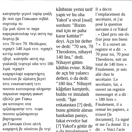
kâtibinin yerini tarif
Il a décrit
κατηπηνήν γερινί ταρίφ γιαζή
l’emplacement du
yaptı ve bu oha
βε πού οχα Γιακωφοι σιβάλ
secrétaire, et j'ai
Yakof’a sival [sual]
σορτούμ πι-
posé la question
sordum: "Bizim
ζίμ μαλ ιζουν νε παχα
suivante à ce Yakof
mal için ne paha
καρερκατουλαρ τεγι αστη πιρ
: « Quel prix ont-ils
karar kattılar?"
δεφτερ βε
fixé pour nos biens
deyi. Açtı bir defter
τετι 70 σεν 70. Θεόδωρος
? ». Il a ouvert un
ve dedi: "70 sen, 70
νιχαγέτ 140 λιρά τετι. νιχαγέτ
registre et a dit : «
Theodoros, nihayet
κιττίμ κιάτηπην
70 pour toi, 70 pour
140 lira," dedi.
εβιγέ. κιάτηπδε αστή πιρ
Theodoros, soit un
Nihayet gittim
γιαλανζή τεφτερί οδα τετι 180
total de 140 lires ».
kâtibin evine. Kâtip
λιρά. νιχαγέτ
Finalement, je suis
de açtı bir yalancı
κιαχαρτλαρί καρηστήρτη
allé chez le
defteri, o da dedi:
πουλτού βε ιζαλατη βερτί
secrétaire. Le
"180 lira." Nihayet
ίστε ενκαταστασή τετι
secrétaire, lui, a
πουνου κιοτουρουρ αληρσην
kâğıtları karıştırdı,
ouvert un registre
παγκαταν παραγη φακατ
buldu ve imzaladı
mensonger et a dit :
εβελζε χατ Γιακω
verdi. "İşte
« 180 lires ».
φα κοτουρτε οτα
Finalement, il a
enkatastası [?] dedi,
ιμζαλαμασην τετι. τεφα
remué les papiers, a
bunu götürür alırsın
πουνου ιμζαλαματεγι
trouvé [le
bankadan parayı,
βαρτημυσα
document], l'a signé
fakat evvelce hat
χα Γιανωφα έλινε αλτή
et me l'a donné. Il a
[?] Yakof'a götür de
κιαχαρτή βε ούούτου βε τεγί
dit : « Voici l'acte
o da imzalamasın,"