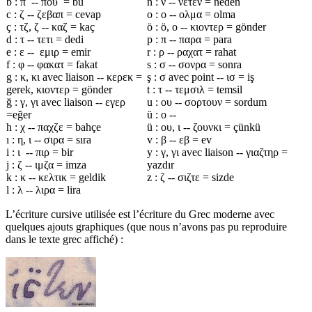
b : π -- που = bu
n : ν -- νετεν = neden
c : ζ -- ζεβαπ = cevap
o : ο -- ολμα = olma
ç : τζ, ζ -- καζ = kaç
ö : ö, ο -- κιοντερ = gönder
d : τ -- τετι = dedi
p : π -- παρα = para
e : ε -- εμιρ = emir
r : ρ -- ραχατ = rahat
f : φ -- φακατ = fakat
s : σ -- σονρα = sonra
g : κ, κι avec liaison -- κερεκ =
ş : σ avec point -- ισ = iş
gerek, κιοντερ = gönder
t : τ -- τεμσιλ = temsil
ğ : γ, γι avec liaison -- εγερ
u : ου -- σορτουν = sordum
=eğer
ü : ο --
h : χ -- παχζε = bahçe
ü : ου, ι -- ζουνκι = çünkü
ı : η, ι -- σιρα = sıra
v : β -- εβ = ev
i : ι -- πιρ = bir
y : γ, γι avec liaison -- γιαζτηρ =
j : ζ -- ιμζα = imza
yazdır
k : κ -- κελτικ = geldik
z : ζ -- σιζτε = sizde
l : λ -- λιρα = lira
L’écriture cursive utilisée est l’écriture du Grec moderne avec
quelques ajouts graphiques (que nous n’avons pas pu reproduire
dans le texte grec affiché) :