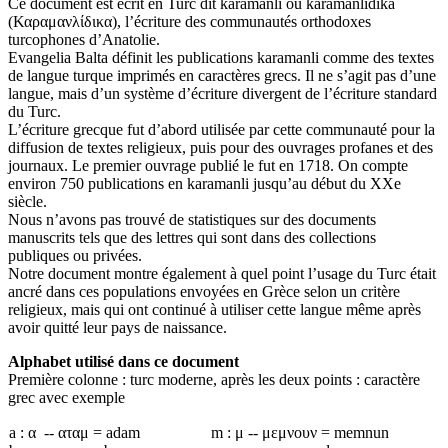
Ce document est écrit en Turc dit karamanli ou karamanlidika
(Καραμανλίδικα), l’écriture des communautés orthodoxes
turcophones d’Anatolie.
Evangelia Balta définit les publications karamanli comme des textes
de langue turque imprimés en caractères grecs. Il ne s’agit pas d’une
langue, mais d’un système d’écriture divergent de l’écriture standard
du Turc.
L’écriture grecque fut d’abord utilisée par cette communauté pour la
diffusion de textes religieux, puis pour des ouvrages profanes et des
journaux. Le premier ouvrage publié le fut en 1718. On compte
environ 750 publications en karamanli jusqu’au début du XXe
siècle.
Nous n’avons pas trouvé de statistiques sur des documents
manuscrits tels que des lettres qui sont dans des collections
publiques ou privées.
Notre document montre également à quel point l’usage du Turc était
ancré dans ces populations envoyées en Grèce selon un critère
religieux, mais qui ont continué à utiliser cette langue même après
avoir quitté leur pays de naissance.
Alphabet utilisé dans ce document
Première colonne : turc moderne, après les deux points : caractère
grec avec exemple
a : α -- αταμ = adam
m : μ -- μεμνουν = memnun