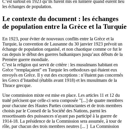
C’est surtout en 1923 qu’ils furent mis en lumière quand eurent lieu
les échanges de population.
Le contexte du document : les échanges
de population entre la Grèce et la Turquie
En 1923, pour éviter de nouveaux conflits entre la Grèce et la
Turquie, la convention de Lausanne du 30 janvier 1923 prévoit un
échange de population organisé, et non chaotique comme ce fut le
cas depuis le début des guerres balkaniques jusqu’aux débuts de la
Premère guerre mondiale.
C’est la religion qui servit de critère : les musulmans habitant en
Grèce “remplaçaient” en Turquie les orthodoxes qui étaient eux
envoyés en Grèce. Il y eut des exceptions : n’étaient pas concernés
les Grecs d’Istanbul (établis avant 1918) et les musulmans de la
Thrace grecque.
Une commission mixte est mise en place. Les articles 11 et 12 du
traité précisent que celle-ci sera composée "[...] de quatre membres
pour chacune des Hautes Parties contractantes et de trois membres
choisis par le Conseil de la Société des Nations, parmi les
ressortissants des puissances n'ayant pas participé à la guerre de
1914-18. La présidence de la Commission sera assumée, à tour de
rôle, par chacun des trois membres neutres [... ] La Commission