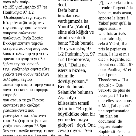
πανά πάκ πούρ-
[?], avec cela tu iras
dedi.
τά 195 γιαζμησλάρ 97 'τε
prendre l'argent à la
Defa bunu
Παulιναγια 97 1/2
banque, mais avant,
imzalamaya
Θεόδωροσα τεγι ταχα νε
apporte la lettre à
vardığımızda ha
Ιστερσιν πιζδε πιζιμινεν
Yakof pour qu'il la
Yanof’a [Yakof],
τογουσιουγιορσουν πεντε
signe aussi. »
eline aldı kâğıdı ve
πουρατα σαλονικτε
Une fois arrivés
okudu ve dedi
πουλουναν Ιτγία Σοφία
pour faire signer
bana: "Bak burada
Εκκλησιασηνην τεμσιλ
cela à Yakof, il a
κετερτιμ πουκπη πιογιουκ
195 yazmışlar, 97
pris le papier en
λουκτε ολαν πιρ γερ νετεν
1/2 Padmina’ya, 97
main, l'a lu et m'a
αραγια κιτιγιορ τεγι ολα
1/2 Theodoros’a,"
dit : « Regarde, ici
ζεβαπ τεγιορ. σεν εβ
ils ont écrit 195 ; 97
deyi. "Daha ne
τεγι γιαζτηρήσ σηντα εβτε
pour Paulina, 97 et
istersin bizden,
γικιλτι τεγι ονουν πεδελινι
demi pour
bizim ile
σιλδιρδιμ τεγιορ
Theodoros ». Il a
dövüşüyorsun."
φακατ πιρ αταμα ταριφ γιαπτη
ajouté : « Que
Ben de burada
πανα τετι κιτ που ταριφιμε
veux-tu de plus de
Selanik'te bulunan
κιορε βε
notre part ? Tu te
Ayasofya
που αταμα τε χα Γιακοφ
querelles avec nous.
kilisesinin temsil
κιοντερτι πιρ κιαζαρτ
» Moi, j'ai apporté
getirdim. "Bu gibi
γιαζαξακσιντα που
une représentation
büyüklükte olan bir
γιαννησληκ ιλε σιλτιγινι
[un plan ou
yer neden araya
τουτελτεζειμισ τε βε ονα
document] de
gidiyor?" deyi. Ona
γιαζτηκταν σονρα 25 δρα
l'église Sainte-
cevap diyor: "Sen
βερ τετι. πενδε κιττιγιμτι που
Sophie située ici à
ev deyi
αταμη γεριντε πουλαματημ βε