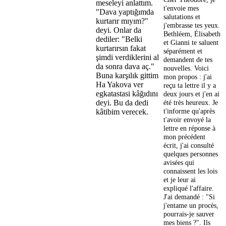
meseleyi anlattım.
t'envoie mes
"Dava yaptığımda
salutations et
kurtarır mıyım?"
j'embrasse tes yeux.
deyi. Onlar da
Bethléem, Élisabeth
dediler: "Belki
et Gianni te saluent
kurtarırsın fakat
séparément et
şimdi verdiklerini al
demandent de tes
da sonra dava aç."
nouvelles. Voici
Buna karşılık gittim
mon propos : j'ai
Ha Yakova ver
reçu ta lettre il y a
egkatastasi kâğıdını
deux jours et j'en ai
été très heureux. Je
deyi. Bu da dedi
t'informe qu'après
kâtibim verecek.
t'avoir envoyé la
lettre en réponse à
mon précédent
écrit, j'ai consulté
quelques personnes
avisées qui
connaissent les lois
et je leur ai
expliqué l'affaire.
J'ai demandé : "Si
j'entame un procès,
pourrais-je sauver
mes biens ?". Ils