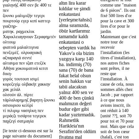
altın lira karar
γιαληνήζ 400 σεν βε 400 τε
comme une "maison
kıldılar ve şimdi
πεν
de 6 pièces". Ils ont
enkatastasi
ζουνκι μαλιμιζήν τεγερι
fixé 500 lires d'or
[yerleşme/tahsis]
πουρτούρ εγερ κιπί καττερ
pour la cave et 300
alma sıramızda,
γιαζτηρ-
lires d'or pour le
öbür kartlarımız
ματηκ. ραχμεκλικ
jardin.
tamamdır kaldı
Χαρικλειαγηνouν Σεραφημτέν
Maintenant que c'est
ολτουμ
notre tour de
enkatastasi o
φιατινά μαλαλτιγινα
recevoir
sebepten vardık ha
πενζεμέζ. ολρυαγιακή
l'installation (les
Yakov'a ola bizim
αζπαραγιά σεντέ
titres d’installation),
yazgıya karşı 140
αλτανμα πεν ιζαπ ετεζέκ
nos autres fiches
ha. indirmiş (70)
Αθήνα χοκουματινά κιτιπ
sont prêtes, il ne
sana (70) de bana
δικη-
reste que
fakat helal olsun
γορός τουτουπ ισιμί
l'installation. À
senin hakkın var
κορεζεγίμ ολβακήτ χακκην
cause de cela, nous
tabii alacaksın
χακ χελάλ
sommes allés chez
yalnız 400 sen ve
ολσούν άλ. πίρτε
Jacob ; par rapport
400 de ben çünkü
τάρλαλαρημηζ βαρητη ζουνκι
à ce que nous
malımızın değeri
οσιουριου κελίρί
avions inscrit, ils
budur eğer gibi
τί πιλιριμ νασηλκη πεν
ont réduit à 140
kadar yaztırmadık.
μεράςζι τισάρτα τεγερεκ
[unité ??], soit 70
Rahmetlik
παχζεγί σατμαγία
pour toi et 70 pour
Harikleia'nın
moi. Mais que cela
[le texte ci-dessous est sur la
Serafim'den oldüm
soit de bon cœur
page suivante du document]
(halal), c'est ton
fiyatına mal