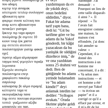
Salonique. J'ai
που αδαμη
yazdırmışsın da ev
demandé : «
κιμτιρ τεγι ανναμακ
de yıkıldı deyi,
Pourquoi un lieu de
ιστετιμισε τετιλερ συνλογγοσ
onun bedelini
cette taille disparaît-
αβουκαττη ορτα
il ainsi ? ». Il
sildirdim," diyor.
φικριμε σουπε κελτικη που
répond : « Tu
Fakat bir adama
αταμ κεντι αβουκαττηνα
l’avais fait
tarif yaptı bana,
πεναεζιετ γιατηρα
enregistrer comme
dedi ki: "Git bu
ξακτεγι πιρ ταχα αραγιπ
une maison, la
tarifime göre ve bu
πουλμάτημ βε σιμτιτε 10
maison s'est
adamı da ha Yakof
κιουν τουρ ζοκ χαστα
effondrée, j'ai donc
gönderdi, bir kâğıt
γιμ σιττετλι ατεσινεν
fait annuler sa
yazacaksın da bu
πουλαντηγηλαν γιατημ φακατ
valeur. »
yanlışlık ile sildiğini
οχεζ
Cependant, il a
düzeltece imiş," de
πιρσεγι αζιμα αλμαγιαραν
donné des
ve ona yazdıktan
ταγιμα πουζ γεμεγιλεν πιραζα
instructions à un
sonra 25 drahmi ver
λεμονατα
homme me
dedi. Ben de
Ιζμεγιλε ατεσιμλε
concernant, il a dit :
gittiğimde bu adamı
πουλαντημτα επεγι
« Va selon mes
χαφιφλεστι πακαλιμ
yerinde bulamadım
instructions — et
σαγολουρ
ve "bu adam
cet homme a été
καλκαρσαμ βε αλμα σιραμηζ
kimdir?" deyi
envoyé par Yakof
κελτιγιντε ταχα νε
— tu écriras un
anlamak istedim ise
οκουγιαζακλαρ πανα
papier” et il a
dediler: "Syllogos
λημ σεντε πουτεφα ατρεσανι
corrigé ce qu'il a
avukatı." Orada
τεπτιλ γιαζμισσιν αζεβα
effacé par erreur, et
fikrime şüphe geldi
μηνασιπλε ισε πασ,
il m'a dit de lui