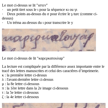
Le mot ci-dessus se lit "ιστεν"
· un petit tiret sous le ι pour la séquence κι ou γι
· Deux points au-dessus du σ pour écrire le ş turc (comme ci-
dessus)
· Un tréma au-dessus du ι pour transcrire le y
Le mot ci-dessus de lit "καρερκατουλαρ"
La lecture est compliquée par la différence assez importante entre le
tracé des lettres manuscrites et celui des caractères d’imprimerie.
κ : la première lettre ci-dessus
λ : l'avant-dernière lettre ci-dessus
μ : la 8e lettre ci-dessous
π : la 1ère lettre dans la 2e image ci-dessous
τ : la 5e lettre ci-dessous
ζ : la 4e lettre ci-dessous