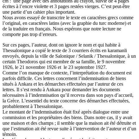
cm : une page avec des annotations au crayon, suivie de 4 pages
écrites à l’encre violette et 3 pages restées vierges. C’est peut-être
une partie d’un cahier plus important.
Nous avons essayé de transcrire le texte en caractères grecs comme
l’original, en caractères latins (avec la graphie du turc moderne) et
de la traduire en français. Nous espérons que notre lecture ne
comporte pas trop d’erreurs.
Sur ces pages, l’auteur, dont on ignore le nom et qui habite à
Thessalonique a copié le texte de 3 courriers écrits en karamanli
envoyés, depuis la ville de Salonique / Selanik / Thessalonique, à un
certain Theodoros qui est membre de sa famille, le 9 novembre
1926, le 21 novembre 1926 et le 23 septembre 1927.
Comme l’on manque de contexte, l’interprétation du document est
parfois difficile. Ces lettres concernent l’indemnisation de biens
situés à Ankara et les démarches effectuées par l’auteur de ces
lettres. Il s’est rendu à Ankara pour demander les documents
nécessaires à l’indemnisation qu’il recevra dans son pays d’accueil,
la Grèce. L’essentiel du texte concerne des démarches effectuées,
probablement à Thessalonique.
Le montant de l’indemnisation était fixé après dialogue entre une
commission et les propriétaires des biens. Dans notre cas, il y avait
une maison et des champs ; il semble que la maison ait été détruite et
que l’estimation ait été revue suite à l’intervention de l’auteur et d’un
témoin.