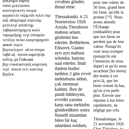
γιαζκημά καρση
cevabını gönder,
pour une valeur de
σανά μεκτουπου
ihmal etme.
50 lires, grand bien
κιοντερτικτέν σονρα
lui fasse, qu'elle la
φιρασετλί νιζαμτάν πιλεν πιρ
Thessaloniki, ti 21
prenne [??]. Nous
κάζ αδαμλαρά σορτούμ
Noemvriou 1926
avons attendu
μεσελεγί ανναττημ
l'Échange
Arzulu Theodoros
ταβαγιαπτηγημτα κουλ
(mübadele) pour
mahsus selam,
ταριρμήγημ τεγί ονλαρλα
que nos biens ne
gözlerini bus
τετίλερ πελκί κουρταρηρσίν
perdent pas de leur
ederim. Bethlehem,
φακάτ σιμτι
valeur. Puisqu'ils
Elisavet, Gianni
βερτικλερινι αλτα σονρα
vont nous tromper
ayrı ayrı mahsus
ταβά αζ. πουνά καρσηλήκ
(puisqu'ils ont
selamlar, hatırını
κιδτίμ χα Γιαkωφά
l'intention de nous
sual ederler. İmdi
βερ ενκαταστασή κιαρτηνη
duper) et qu'ils nous
ifadem budur:
τεγί. πουτα τετι κιατιπιμ
arrachent [les biens]
tarihten 2 gün evvel
βερζεκ
des mains à ces
mektubunu aldım,
prix-là, que les
çok memnun
biens restent là-bas,
kaldım. Ben de
qu'on n'en parle
şimdi bildireyim,
plus. Envoie une
evvelki yazıma
réponse à ma lettre
karşı sana mektubu
rapidement, ne
gönderdikten sonra
néglige pas cela.
firasetli nizamdan
Thessalonique, le
bilen bir kaç
21 novembre 1926.
adamlara sordum,
Cher Théodore, je