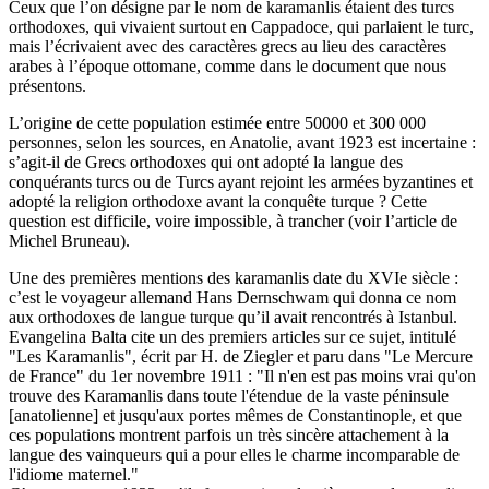
Ceux que l’on désigne par le nom de karamanlis étaient des turcs
orthodoxes, qui vivaient surtout en Cappadoce, qui parlaient le turc,
mais l’écrivaient avec des caractères grecs au lieu des caractères
arabes à l’époque ottomane, comme dans le document que nous
présentons.
L’origine de cette population estimée entre 50000 et 300 000
personnes, selon les sources, en Anatolie, avant 1923 est incertaine :
s’agit-il de Grecs orthodoxes qui ont adopté la langue des
conquérants turcs ou de Turcs ayant rejoint les armées byzantines et
adopté la religion orthodoxe avant la conquête turque ? Cette
question est difficile, voire impossible, à trancher (voir l’article de
Michel Bruneau).
Une des premières mentions des karamanlis date du XVIe siècle :
c’est le voyageur allemand Hans Dernschwam qui donna ce nom
aux orthodoxes de langue turque qu’il avait rencontrés à Istanbul.
Evangelina Balta cite un des premiers articles sur ce sujet, intitulé
"Les Karamanlis", écrit par H. de Ziegler et paru dans "Le Mercure
de France" du 1er novembre 1911 : "Il n'en est pas moins vrai qu'on
trouve des Karamanlis dans toute l'étendue de la vaste péninsule
[anatolienne] et jusqu'aux portes mêmes de Constantinople, et que
ces populations montrent parfois un très sincère attachement à la
langue des vainqueurs qui a pour elles le charme incomparable de
l'idiome maternel."