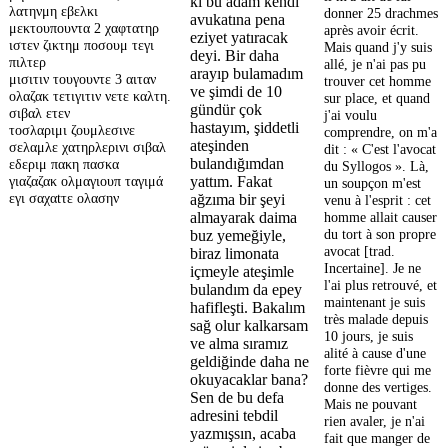
ki bu adam kendi
λατηνμη εβελκι
donner 25 drachmes
avukatına pena
μεκτουπουντα 2 χαφτατηρ
après avoir écrit.
eziyet yatıracak
ιστεν ζικτημ ποσουμ τεγι
Mais quand j'y suis
deyi. Bir daha
πιλτερ
allé, je n'ai pas pu
arayıp bulamadım
μισιτιν τουγουντε 3 αιταν
trouver cet homme
ve şimdi de 10
ολαζακ τετιγιτιν νετε καλτη.
sur place, et quand
gündür çok
σιβαλ ετεν
j'ai voulu
hastayım, şiddetli
τοσλαριμι ζουμλεσινε
comprendre, on m'a
ateşinden
σελαμλε χατηρλερινι σιβαλ
dit : « C'est l'avocat
bulandığımdan
εδεριμ πακη πασκα
du Syllogos ». Là,
γιαζαζακ ολμαγιουπ ταγιμά
yattım. Fakat
un soupçon m'est
εγι σαχαtτε ολασην
ağzıma bir şeyi
venu à l'esprit : cet
almayarak daima
homme allait causer
du tort à son propre
buz yemeğiyle,
avocat [trad.
biraz limonata
Incertaine]. Je ne
içmeyle ateşimle
l'ai plus retrouvé, et
bulandım da epey
maintenant je suis
hafifleşti. Bakalım
très malade depuis
sağ olur kalkarsam
10 jours, je suis
ve alma sıramız
alité à cause d'une
geldiğinde daha ne
forte fièvre qui me
οkuyacaklar bana?
donne des vertiges.
Sen de bu defa
Mais ne pouvant
adresini tebdil
rien avaler, je n'ai
yazmışsın, acaba
fait que manger de