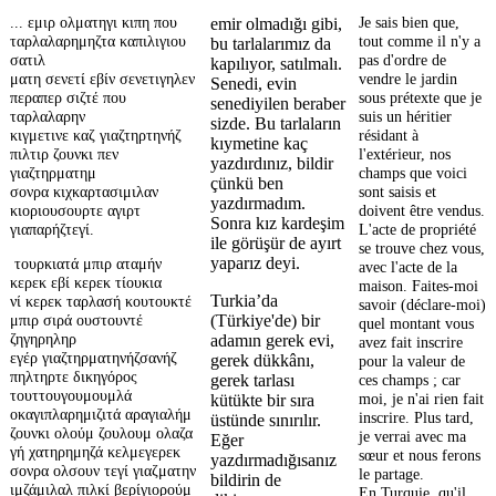
... εμιρ ολματηγι κιπη που
Je sais bien que,
emir olmadığı gibi,
ταρλαλαρημηζτα καπιλιγιου
tout comme il n'y a
bu tarlalarımız da
σατιλ
pas d'ordre de
kapılıyor, satılmalı.
ματη σενετί εβίν σενετιγηλεν
vendre le jardin
Senedi, evin
περαπερ σιζτέ που
sous prétexte que je
senediyilen beraber
ταρλαλαρην
suis un héritier
sizde. Bu tarlaların
κιγμετινε καζ γιαζτηρτηνήζ
résidant à
kıymetine kaç
πιλτιρ ζουνκι πεν
l'extérieur, nos
yazdırdınız, bildir
γιαζτηρματημ
champs que voici
çünkü ben
σονρα κιχκαρτασιμιλαν
sont saisis et
yazdırmadım.
κιοριουσουρτε αγιρτ
doivent être vendus.
Sonra kız kardeşim
γιαπαρήζτεγί.
L'acte de propriété
ile görüşür de ayırt
se trouve chez vous,
yaparız deyi.
τουρκιατά μπιρ αταμήν
avec l'acte de la
κερεκ εβί κερεκ τίουκια
maison. Faites-moi
Turkia’da
νί κερεκ ταρλασή κουτουκτέ
savoir (déclare-moi)
μπιρ σιρά ουστουντέ
(Türkiye'de) bir
quel montant vous
ζηγηρηληρ
adamın gerek evi,
avez fait inscrire
εγέρ γιαζτηρματηνήζσανήζ
gerek dükkânı,
pour la valeur de
πηλτηρτε δικηγόρος
ces champs ; car
gerek tarlası
τουττουγουμουμλά
moi, je n'ai rien fait
kütükte bir sıra
οκαγιπλαρημιζιτά αραγιαλήμ
inscrire. Plus tard,
üstünde sınırılır.
ζουνκι ολούμ ζουλουμ ολαζα
je verrai avec ma
Eğer
γή χατηρημηζά κελμεγερεκ
sœur et nous ferons
yazdırmadığısanız
σονρα ολσουν τεγί γιαζματην
le partage.
bildirin de
ιμζάμιλαλ πιλκί βερίγιορούμ
En Turquie, qu'il