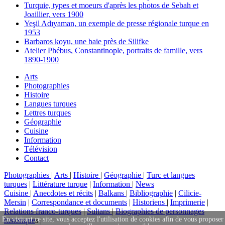
Turquie, types et moeurs d'après les photos de Sebah et
Joaillier, vers 1900
Yeşil Adıyaman, un exemple de presse régionale turque en
1953
Barbaros koyu, une baie près de Silifke
Atelier Phébus, Constantinople, portraits de famille, vers
1890-1900
Arts
Photographies
Histoire
Langues turques
Lettres turques
Géographie
Cuisine
Information
Télévision
Contact
Photographies
|
Arts
|
Histoire
|
Géographie
|
Turc et langues
turques
|
Littérature turque
|
Information
|
News
Cuisine
|
Anecdotes et récits
|
Balkans
|
Bibliographie
|
Cilicie-
Mersin
|
Correspondance et documents
|
Historiens
|
Imprimerie
|
Relations franco-turques
|
Sultans
|
Biographies de personnages
En visitant ce site, vous acceptez l'utilisation de cookies afin de vous proposer
historique
s |