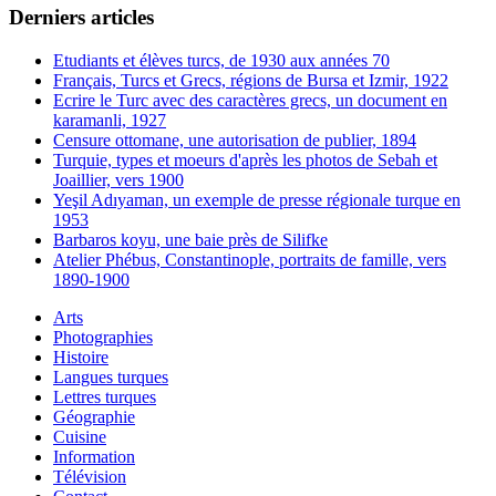
Derniers articles
Etudiants et élèves turcs, de 1930 aux années 70
Français, Turcs et Grecs, régions de Bursa et Izmir, 1922
Ecrire le Turc avec des caractères grecs, un document en
karamanli, 1927
Censure ottomane, une autorisation de publier, 1894
Turquie, types et moeurs d'après les photos de Sebah et
Joaillier, vers 1900
Yeşil Adıyaman, un exemple de presse régionale turque en
1953
Barbaros koyu, une baie près de Silifke
Atelier Phébus, Constantinople, portraits de famille, vers
1890-1900
Arts
Photographies
Histoire
Langues turques
Lettres turques
Géographie
Cuisine
Information
Télévision