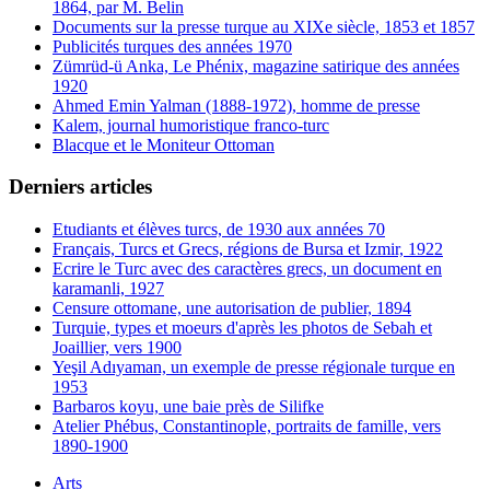
1864, par M. Belin
Documents sur la presse turque au XIXe siècle, 1853 et 1857
Publicités turques des années 1970
Zümrüd-ü Anka, Le Phénix, magazine satirique des années
1920
Ahmed Emin Yalman (1888-1972), homme de presse
Kalem, journal humoristique franco-turc
Blacque et le Moniteur Ottoman
Derniers articles
Etudiants et élèves turcs, de 1930 aux années 70
Français, Turcs et Grecs, régions de Bursa et Izmir, 1922
Ecrire le Turc avec des caractères grecs, un document en
karamanli, 1927
Censure ottomane, une autorisation de publier, 1894
Turquie, types et moeurs d'après les photos de Sebah et
Joaillier, vers 1900
Yeşil Adıyaman, un exemple de presse régionale turque en
1953
Barbaros koyu, une baie près de Silifke
Atelier Phébus, Constantinople, portraits de famille, vers
1890-1900
Arts