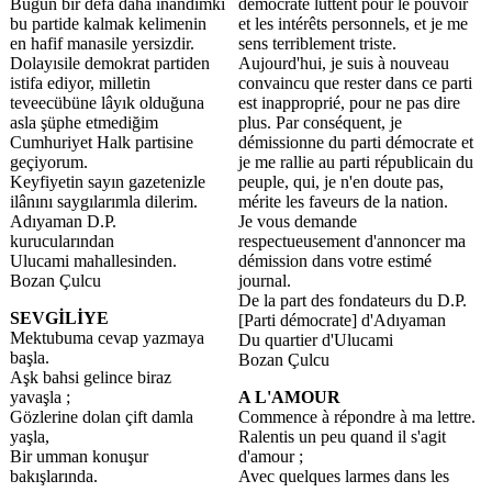
Bugün bir defa daha inandimki
démocrate luttent pour le pouvoir
bu partide kalmak kelimenin
et les intérêts personnels, et je me
en hafif manasile yersizdir.
sens terriblement triste.
Dolayısile demokrat partiden
Aujourd'hui, je suis à nouveau
istifa ediyor, milletin
convaincu que rester dans ce parti
teveecübüne lâyık olduğuna
est inapproprié, pour ne pas dire
asla şüphe etmediğim
plus. Par conséquent, je
Cumhuriyet Halk partisine
démissionne du parti démocrate et
geçiyorum.
je me rallie au parti républicain du
Keyfiyetin sayın gazetenizle
peuple, qui, je n'en doute pas,
ilânını saygılarımla dilerim.
mérite les faveurs de la nation.
Adıyaman D.P.
Je vous demande
kurucularından
respectueusement d'annoncer ma
Ulucami mahallesinden.
démission dans votre estimé
Bozan Çulcu
journal.
De la part des fondateurs du D.P.
SEVGİLİYE
[Parti démocrate] d'Adıyaman
Mektubuma cevap yazmaya
Du quartier d'Ulucami
başla.
Bozan Çulcu
Aşk bahsi gelince biraz
yavaşla ;
A L'AMOUR
Gözlerine dolan çift damla
Commence à répondre à ma lettre.
yaşla,
Ralentis un peu quand il s'agit
Bir umman konuşur
d'amour ;
bakışlarında.
Avec quelques larmes dans les