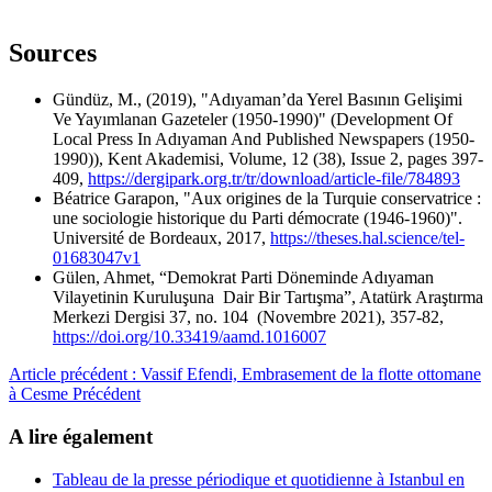
Sources
Gündüz, M., (2019), "Adıyaman’da Yerel Basının Gelişimi
Ve Yayımlanan Gazeteler (1950-1990)" (Development Of
Local Press In Adıyaman And Published Newspapers (1950-
1990)), Kent Akademisi, Volume, 12 (38), Issue 2, pages 397-
409,
https://dergipark.org.tr/tr/download/article-file/784893
Béatrice Garapon, "Aux origines de la Turquie conservatrice :
une sociologie historique du Parti démocrate (1946-1960)".
Université de Bordeaux, 2017,
https://theses.hal.science/tel-
01683047v1
Gülen, Ahmet, “Demokrat Parti Döneminde Adıyaman
Vilayetinin Kuruluşuna Dair Bir Tartışma”, Atatürk Araştırma
Merkezi Dergisi 37, no. 104 (Novembre 2021), 357-82,
https://doi.org/10.33419/aamd.1016007
Article précédent : Vassif Efendi, Embrasement de la flotte ottomane
à Cesme
Précédent
A lire également
Tableau de la presse périodique et quotidienne à Istanbul en