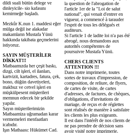
dildi suali bütün delege ve
la question de l'abrogation de
dinleyicile- sio kafasını
l'article 1er de la "Loi de salut
kemirmeğe başladı.
national", qui venait d'entrer en
vigueur, a commencé à tarauder
Mezkûr K.nun 1. maddesi eğer
l'esprit de tous les délégués et
mülga değil ise alakadar
auditeurs.
makamların Mustafa Yünü
Si l'article 1 de ladite loi n'a pas été
hakkında takibata geçmelerini
abrogé, nous demandons aux
istiyoruz.
autorités compétentes de
poursuivre Mustafa Yünü.
SAYIN MÜŞTERİLER
DİKKAT!!!
CHERS CLIENTS
Matbaamızda her çeşit baskı,
ATTENTION !!!
dizgi, cilt işleri, el ilanları,
Dans notre imprimerie, toutes
kartvizit, kartadres, fatura, çek,
sortes de travaux d'impression, de
bono, düğün davetiyeleri,
composition, de reliure, de flyers,
makbuz ve cetvel işleri en
de cartes de visite, de cartes
müşkülpesent müşterileri
d'adresses, de factures, de chèques,
memnun edecek bir şekilde
d'obligations, d'invitations de
yapılır.
mariage, de reçus et de réglettes
Sayın müşterilerimizin
sont réalisés de manière à satisfaire
Matbaamiza uğramadan karar
les clients les plus exigeants.
vermemeleri menfaatları
Il est dans l'intérêt de nos clients de
icabıdır.
ne pas prendre de décision sans
Işın Mathaası: Hükümet Cad.
avoir visité notre imprimerie.