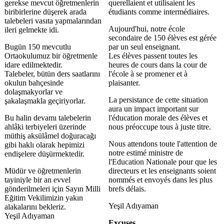
gerekse mevcut öğretmenlerin
querellaient et utilisaient les
biribirlerine düşerek arada
étudiants comme intermédiaires.
talebeleri vasıta yapmalarından
Aujourd'hui, notre école
ileri gelmekte idi.
secondaire de 150 élèves est gérée
Bugün 150 mevcutlu
par un seul enseignant.
Ortaokulumuz bir öğretmenle
Les élèves passent toutes les
idare edilmektedir.
heures de cours dans la cour de
Talebeler, bütün ders saatlarını
l'école à se promener et à
okulun bahçesinde
plaisanter.
dolaşmakyorlar ve
La persistance de cette situation
şakalaşmakla geçiriyorlar.
aura un impact important sur
Bu halin devamı talebelerin
l'éducation morale des élèves et
ahlâki terbiyeleri üzerinde
nous préoccupe tous à juste titre.
müthiş aksülâmel doğuracağı
Nous attendons toute l'attention de
gibi haklı olarak hepimizi
notre estimé ministre de
endişelere düşürmektedir.
l'Education Nationale pour que les
Müdür ve öğretmenlerin
directeurs et les enseignants soient
tayiniyle bir an evvel
nommés et envoyés dans les plus
gönderilmeleri için Sayın Milli
brefs délais.
Eğitim Vekilimizin yakın
Yeşil Adıyaman
alakalarını bekleriz.
Yeşil Adıyaman
Excuses