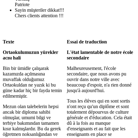
Patriote
Sayin müşteriler dikkat!!!
Chers clients attention !!!
Texte
Essai de traduction
Ortaokulumuzun yürekler
L'état lamentable de notre école
acısı hali
secondaire
Bin bir ümidle çalışarak
Malheureusement, l'école
kazamızda açılmasına
secondaire, que nous avons pu
muvaffak olduğumuz
ouvrir dans notre ville avec
Ortaokuldan ne yazık ki bu
beaucoup d'espoir, n'a rien donné
güne kadar hiç bir fayda temin
jusqu'à aujourd'hui.
edilmemiştir.
Tous les élèves qui en sont sortis
Mezun olan talebelerin hepsi
n'ont reçu qu'un diplôme et sont
ancak bir diploma sahibi
totalement dépourvus de culture
olmuşlar, umumi bilgi ve
générale et d'éducation. Cela était
terbiye bakımından tamamen
dû à la fois au manque
kısır kalmışlardır. Bu da gerek
d'enseignants et au fait que les
öğretmen noksanlığından ve
enseignants en place se