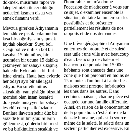
l'honorable ami m'a donné
dökmek, musirrana rapor ve
l'occasion de m'adresser à vous sur
taleplerimizin üncer olduğu
ce sujet, d'examiner ensemble la
neticeleri kısmen olsua vaz
situation, de faire la lumière sur les
etmek fırsatını verdi.
possibilités et de présenter
Mevzua girerken Adıyamanin
partiellement les résultats de nos
temizlik ve pislik bakımından
rapports et de nos demandes.
kısa bir coğrafyasını yapmak
Une brève géographie d'Adıyaman
faydalı olacaktır: Suyu bol,
en termes de propreté et de saleté
sıcağı bol ve nüfusu bol bir
sera utile : une ville avec beaucoup
kasaba. 15 bin nüfus, bir
d'eau, beaucoup de chaleur et
ucumdan bir ucuna 15 dakika
beaucoup de population.15 000
çekmeyen bir sahaya sıkışmış
habitants sont entassés dans une
haldedir. Evler adeta bir biri
zone que l’on parcourt en moins de
içine girmiş. Hatta bazı evlerde
15 minutes d'un bout à l'autre.Les
her odayı ayrı bir aile işgal
maisons sont presque imbriquées
ediyor. Bu suretle nüfus
les unes dans les autres. Dans
sıkışıklığı, yani pisliğin bizatihi
certaines maisons, chaque pièce est
membai olan insan kesafeti
occupée par une famille différente.
dolayısile muayyen bir sahaya
Ainsi, en raison de la concentration
tesadüf eden pislik fazladır.
de la population, c'est-à-dire de la
Bunlara ilaveten şehir düz bir
densité humaine, qui est la source
arazide kurulmuştur. Suların
même de la saleté, la saleté dans un
göllenmesi, çöplerin birikmesi
secteur particulier est excessive. En
ve bu birikintilerin sıcaklık ve