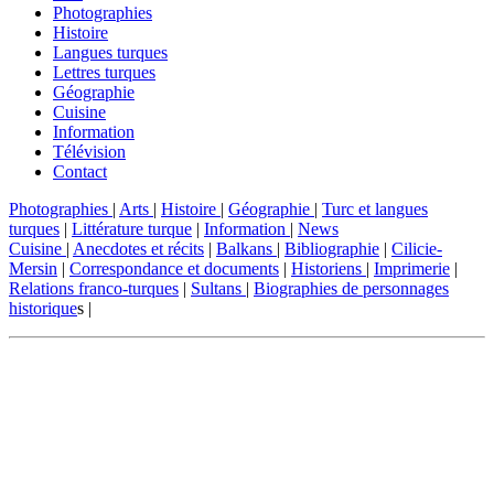
Photographies
Histoire
Langues turques
Lettres turques
Géographie
Cuisine
Information
Télévision
Contact
Photographies
|
Arts
|
Histoire
|
Géographie
|
Turc et langues
turques
|
Littérature turque
|
Information
|
News
Cuisine
|
Anecdotes et récits
|
Balkans
|
Bibliographie
|
Cilicie-
Mersin
|
Correspondance et documents
|
Historiens
|
Imprimerie
|
Relations franco-turques
|
Sultans
|
Biographies de personnages
historique
s |