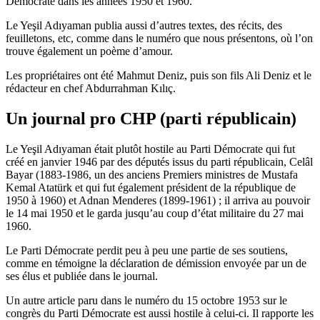
Démocrate dans les années 1950 et 1960.
Le Yeşil Adıyaman publia aussi d’autres textes, des récits, des
feuilletons, etc, comme dans le numéro que nous présentons, où l’on
trouve également un poème d’amour.
Les propriétaires ont été Mahmut Deniz, puis son fils Ali Deniz et le
rédacteur en chef Abdurrahman Kılıç.
Un journal pro CHP (parti républicain)
Le Yeşil Adıyaman était plutôt hostile au Parti Démocrate qui fut
créé en janvier 1946 par des députés issus du parti républicain, Celâl
Bayar (1883-1986, un des anciens Premiers ministres de Mustafa
Kemal Atatürk et qui fut également président de la république de
1950 à 1960) et Adnan Menderes (1899-1961) ; il arriva au pouvoir
le 14 mai 1950 et le garda jusqu’au coup d’état militaire du 27 mai
1960.
Le Parti Démocrate perdit peu à peu une partie de ses soutiens,
comme en témoigne la déclaration de démission envoyée par un de
ses élus et publiée dans le journal.
Un autre article paru dans le numéro du 15 octobre 1953 sur le
congrès du Parti Démocrate est aussi hostile à celui-ci. Il rapporte les