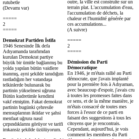
outre, la ville est construite sur un
rutubetle
terrain plat. L'accumulation d'eau,
(Devamı var)
l'accumulation de déchets, la
=====
chaleur et l'humidité générée par
2
ces accumulations...
=====
(A suivre)
Demokrat Partiden İstifa
=====
1946 Senesinde İlk defa
2
Adıyamanda tarafımdan
=====
kurulan Demokrat partiye
Démission du Parti
büyük bir ümitle bağlanmış bu
Démocratique
yolda yapılan bütün vaidlere
En 1946, je m'étais rallié au Parti
inanmış, ayni şekilde tanıdığım
démocrate, que j'avais implanté
rastladığım her vatandaşa
pour la première fois à Adıyaman,
telkinlerde bulunarak bu
avec beaucoup d'espoir, j'avais cru
partinin yükselmesi uğruna
à toutes les promesses faites dans
Bütün kudretimle kendimi
ce sens, et de la même manière, je
vakf etmiştim. Fakat demokrat
m'étais consacré de toutes mes
partinin bugünki çehresile
forces à l'essor de ce parti en
mensuplarının iktidar ve şahsi
faisant des suggestions à tous les
menfaat uğrura nasıl
citoyens que je rencontrais.
çırpındıklarını görüyor ve tarifi
Cependant, aujourd'hui, je vois
imkansiz şekilde üzülüyorum.
comment les membres du Parti