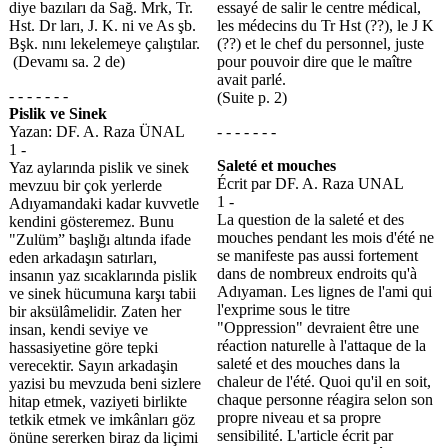
diye bazıları da Sağ. Mrk, Tr.
essayé de salir le centre médical,
Hst. Dr ları, J. K. ni ve As şb.
les médecins du Tr Hst (??), le J K
Bşk. nını lekelemeye çalıştılar.
(??) et le chef du personnel, juste
(Devamı sa. 2 de)
pour pouvoir dire que le maître
avait parlé.
- - - - - - -
(Suite p. 2)
Pislik ve Sinek
Yazan: DF. A. Raza ÜNAL
- - - - - - -
1 -
Saleté et mouches
Yaz aylarında pislik ve sinek
Écrit par DF. A. Raza UNAL
mevzuu bir çok yerlerde
1 -
Adıyamandaki kadar kuvvetle
La question de la saleté et des
kendini gösteremez. Bunu
mouches pendant les mois d'été ne
"Zulüm” başlığı altında ifade
se manifeste pas aussi fortement
eden arkadaşın satırları,
dans de nombreux endroits qu'à
insanın yaz sıcaklarında pislik
Adıyaman. Les lignes de l'ami qui
ve sinek hücumuna karşı tabii
l'exprime sous le titre
bir aksülâmelidir. Zaten her
"Oppression" devraient être une
insan, kendi seviye ve
réaction naturelle à l'attaque de la
hassasiyetine göre tepki
saleté et des mouches dans la
verecektir. Sayın arkadaşin
chaleur de l'été. Quoi qu'il en soit,
yazisi bu mevzuda beni sizlere
chaque personne réagira selon son
hitap etmek, vaziyeti birlikte
propre niveau et sa propre
tetkik etmek ve imkânları göz
sensibilité. L'article écrit par
önüne sererken biraz da liçimi