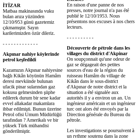
En raison d'une panne de nos
İTİZAR
presses, notre journal n'a pas été
Matbaa makinasında vuku
publié le 12/10/1953. Nous
bulan arıza yüzünden
présentons nos excuses à nos chers
12/10/953 günü gazetemiz
lecteurs.
çıkmamıştır. Sayın
karilerimizden özür dileriz.
- - - - - - - - - -
- - - - - - - - - - - - -
Découverte de pétrole dans les
villages du district d'Akpinar
Akpınar nahiye köylerinde
On soupçonnait qu'une odeur de
petrol keşfedildi
gaz se dégageait des petites
Kazamızın Akpınar nahiyesine
sources d'eau de la région du
bağlı Kikân köyünün Hamâm
ruisseau Hamâm du village de
deresi mevkiinde bulunan
Kikân dans le sous-district
ufacik pinar sularından gaz
d'Akpınar de notre district et la
kokusu gelmesinden şüphe
situation a été signalée aux
edilerek durum bir sene kadar
autorités il y a environ un an. Un
evvel allakadar makamlara
ingénieur américain et un ingénieur
ihbar edilmişti. Bunun üzerine
turc ont alors été envoyés par la
Petrol ofisi Umum Müdürlüğü
Direction générale du Bureau du
tarafından ? Amerikalı ve bir
pétrole.
yüksek Türk mühandisi
Les investigations se poursuivent à
gönderilmiştir.
un rythme soutenu dans la zone