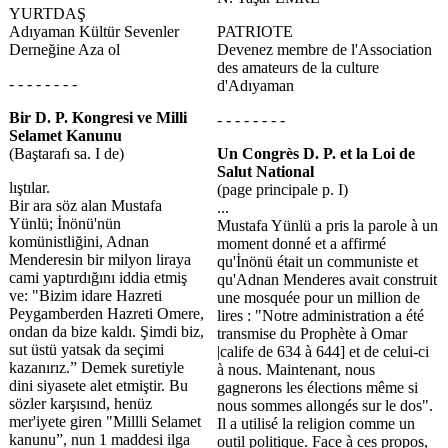
YURTDAŞ
Adıyaman Kültür Sevenler
PATRIOTE
Derneğine Aza ol
Devenez membre de l'Association
des amateurs de la culture
- - - - - - - -
d'Adıyaman
Bir D. P. Kongresi ve Milli
- - - - - - - -
Selamet Kanunu
(Baştarafı sa. I de)
Un Congrès D. P. et la Loi de
Salut National
lıştılar.
(page principale p. I)
Bir ara söz alan Mustafa
...
Yünlü; İnönü'nün
Mustafa Yünlü a pris la parole à un
komünistliğini, Adnan
moment donné et a affirmé
Menderesin bir milyon liraya
qu'İnönü était un communiste et
cami yaptırdığını iddia etmiş
qu'Adnan Menderes avait construit
ve: "Bizim idare Hazreti
une mosquée pour un million de
Peygamberden Hazreti Omere,
lires : "Notre administration a été
ondan da bize kaldı. Şimdi biz,
transmise du Prophète à Omar
sut üstü yatsak da seçimi
|calife de 634 à 644] et de celui-ci
kazanırız.” Demek suretiyle
à nous. Maintenant, nous
dini siyasete alet etmiştir. Bu
gagnerons les élections même si
sözler karşısınd, henüz
nous sommes allongés sur le dos".
mer'iyete giren "Millli Selamet
Il a utilisé la religion comme un
kanunu”, nun 1 maddesi ilga
outil politique. Face à ces propos,