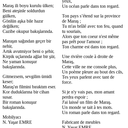
yeux,
Maraş ili boyu kurulu ülken;
Un océan parle dans ton regard.
Beni ateşinle soldurdun
gülken,
Ton pays s’étend sur la province
Gönlün aşka bile hazır
de Maraş ;
değilken;
Tu m'as brûlé avec ton feu, quand
Cazibe okupur bakışlarında.
tu souriais,
Alors que ton coeur n'est même
Maraşın sağından geçer bir
pas prêt pour l'amour ;
nehir,
Ton charme est dans ton regard.
Artık avutmiyor beni o şehir,
Kirpik uçlarında ağlar bir şiir,
Une rivière coule à droite de
Ne yaman konuşur
Maraş,
bakışlarında.
Cette ville ne me console plus,
Un poème pleure au bout des cils,
Gitmezsem, sevgilim ümidi
Tes yeux parlent avec tant de
keser;
force.
Maraş'ın filmini bıraktım eser.
Kor duduklarına bir cihan
Si je n'y vais pas, mon amant
susar.
perdra espoir ;
Bir roman konuşur
J'ai laissé un film de Maraş.
bakışlarında.
Un monde se tait à tes mots.
Un roman parle dans ton regard.
Mobilyacı
N. Yaşar EMRE
Fabricant de meubles
N. Yaşar EMRE