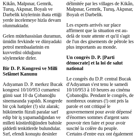
Kikân, Malpınar, Gemrik,
délimitée par les villages de Kikân,
Turuş, Akpınar, Boyalı ve
Malpınar, Gemrik, Turuş, Akpınar,
Darbelik köylerinin ihata ettiği
Boyalı et Darbelik.
yerde incelemeye hizla devam
Les experts arrivés sur place
olunmaktadır.
affirment que la situation est au-
Gelen mütehassislan duramun,
delà de toute attente et qu'il s'agit
ümidin fevkinde ve dünyadaki
de l'un des gisements de pétrole les
petrol membaalarinin en
plus importants au monde.
kuvvetlisi olduğunu
Un congrès D. P. [Parti
söylemekte dirler.
démocrate] et la loi de salut
Bir D. P. Kongresi ve Milli
national
Selâmet Kanunu
Le congrès du D.P. central Bucak
Adıyaman D. P. merkez Bucak
d'Adıyaman s'est tenu le samedi
kongresi 10/10/953 cumartesi
10/10/953 à 10 heures au cinéma
günü saat 10 da Çobanoğlu
Çobanoğlu. Pendant le congrès, de
sinemasında yapıldı. Kongrede
nombreux orateurs (!) ont pris la
bir çok hatipler (!) söz alarak;
parole et ont critiqué le
hükümetin füzuli paralar sarf
gouvernement pour avoir dépensé
edip bir iş yapamadığından ve
d'énormes sommes d'argent sans
milleti küstürdüğünden bahisle
pouvoir rien faire et pour avoir
şiddetli tenkitlerde bulundular.
suscité la colère du peuple.
Sırf, efendi konuştu desinler
Certains d'entre eux ont également