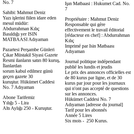
No. 7
Işın Matbaasi : Hukumet Cad. No.
7
Sahibi: Mahmut Deniz
Yazı işlerini fiilen idare eden
Propriétaire : Mahmut Deniz
mesul müdür:
Responsable qui gère
Abdurrahman Kılıç
effectivement le travail éditorial
Basıldığı yer ISIN
[rédacteur en chef] : Abdurrahman
MATBAASI Adıyaman
Kılıç
Imprimé par Isin Matbaası
Pazartesi Perşambe Günleri
Adıyaman
Çıkar Müstakil Siyasi Gazete
Resmi ilanların satırı 80 kuruş,
Journal politique indépendant
İlanlardan
publié les lundis et jeudis
sorum kabul edilmez günü
Le prix des annonces officielles est
geçen gazete 30
de 80 kurus par ligne, et de 30
kuruştur. Hükümet Caddesi
kurus par jour pour les journaux
No. 7 Adıyaman
qui n'ont pas accepté de questions
sur les annonces.
Abone Tarifemiz
Hükümet Caddesi No. 7
Yılığı 5 - Lira
Adıyaman [adresse du journal]
Altı Aylığı 250 - Kuruştur.
Tarif pour les abonnés
Année 5 Lires
Six mois - 250 Kurus.