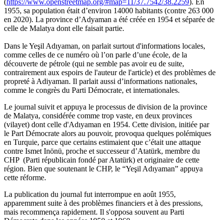
(
https://www.openstreetmap.org/#map=11/37.7542/38.2259
). En
1955, sa population était d’environ 14000 habitants (contre 263 000
en 2020). La province d’Adyaman a été créée en 1954 et séparée de
celle de Malatya dont elle faisait partie.
Dans le Yeşil Adıyaman, on parlait surtout d'informations locales,
comme celles de ce numéro où l’on parle d’une école, de la
découverte de pétrole (qui ne semble pas avoir eu de suite,
contrairement aux espoirs de l'auteur de l'article) et des problèmes de
propreté à Adiyaman. Il parlait aussi d’informations nationales,
comme le congrès du Parti Démocrate, et internationales.
Le journal suivit et appuya le processus de division de la province
de Malatya, considérée comme trop vaste, en deux provinces
(vilayet) dont celle d'Adıyaman en 1954. Cette division, initiée par
le Part Démocrate alors au pouvoir, provoqua quelques polémiques
en Turquie, parce que certains estimaient que c’était une attaque
contre Ismet Inönü, proche et successeur d’Atatürk, membre du
CHP (Parti républicain fondé par Atatürk) et originaire de cette
région. Bien que soutenant le CHP, le “Yeşil Adıyaman” appuya
cette réforme.
La publication du journal fut interrompue en août 1955,
apparemment suite à des problèmes financiers et à des pressions,
mais recommença rapidement. Il s'opposa souvent au Parti