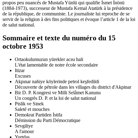
propos peu nuancés de Mustafa Yünlü qui qualifie İsmet İnönü
(1884-1973), successeur de Mustafa Kemal Atatürk à la présidence
de la république, de communiste. Le journaliste lui reproche de se
servir de la religion à des fins politiques et évoque l’article 1 de la loi
de salut national.
Sommaire et texte du numéro du 15
octobre 1953
Ortaokulumuzun yürekler acısı hali
L'état lamentable de notre école secondaire
Itizar
Excuses
Akpınar nahiye köylerinde petrol keşfedildi
Découverte de pétrole dans les villages du district d'Akpinar
Bir D. P. Kongresi ve Milli Selâmet Kanunu
Un congrès D. P. et la loi de salut national
Pislik ve Sinek
Saleté et mouches
Demokrat Partiden İstifa
Démission du Parti Démocratique
Sevgiliye
A l'amour
Yurtdaş