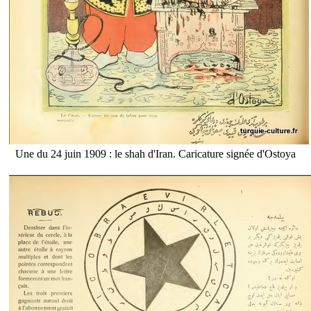
Une du 24 juin 1909 : le shah d'Iran. Caricature signée d'Ostoya