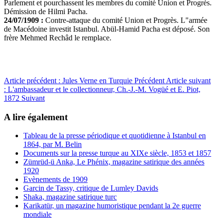
Parlement et pourchassent les membres du comité Union et Progrès.
Démission de Hilmi Pacha.
24/07/1909 :
Contre-attaque du comité Union et Progrès. L"armée
de Macédoine investit Istanbul. Abül-Hamid Pacha est déposé. Son
frère Mehmed Rechâd le remplace.
Article précédent : Jules Verne en Turquie
Précédent
Article suivant
: L'ambassadeur et le collectionneur, Ch.-J.-M. Vogüé et E. Piot,
1872
Suivant
A lire également
Tableau de la presse périodique et quotidienne à Istanbul en
1864, par M. Belin
Documents sur la presse turque au XIXe siècle, 1853 et 1857
Zümrüd-ü Anka, Le Phénix, magazine satirique des années
1920
Evènements de 1909
Garcin de Tassy, critique de Lumley Davids
Shaka, magazine satirique turc
Karikatür, un magazine humoristique pendant la 2e guerre
mondiale