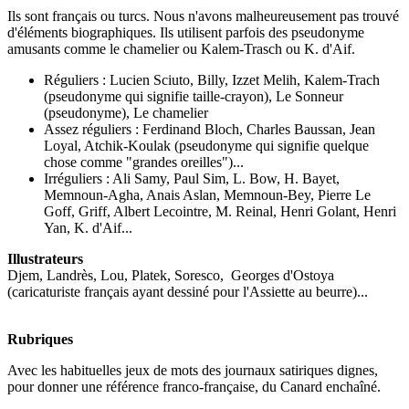
Ils sont français ou turcs. Nous n'avons malheureusement pas trouvé
d'éléments biographiques. Ils utilisent parfois des pseudonyme
amusants comme le chamelier ou Kalem-Trasch ou K. d'Aif.
Réguliers : Lucien Sciuto, Billy, Izzet Melih, Kalem-Trach
(pseudonyme qui signifie taille-crayon), Le Sonneur
(pseudonyme), Le chamelier
Assez réguliers : Ferdinand Bloch, Charles Baussan, Jean
Loyal, Atchik-Koulak (pseudonyme qui signifie quelque
chose comme "grandes oreilles")...
Irréguliers : Ali Samy, Paul Sim, L. Bow, H. Bayet,
Memnoun-Agha, Anais Aslan, Memnoun-Bey, Pierre Le
Goff, Griff, Albert Lecointre, M. Reinal, Henri Golant, Henri
Yan, K. d'Aif...
Illustrateurs
Djem, Landrès, Lou, Platek, Soresco,
Georges
d'Ostoya
(caricaturiste français ayant dessiné pour l'Assiette au beurre)
...
Rubriques
Avec les habituelles jeux de mots des journaux satiriques dignes,
pour donner une référence franco-française, du Canard enchaîné.