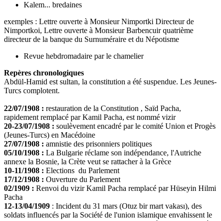
Kalem... bredaines
exemples : Lettre ouverte à Monsieur Nimportki Directeur de
Nimportkoi, Lettre ouverte à Monsieur Barbencuir quatrième
directeur de la banque du Surnuméraire et du Népotisme
Revue hebdromadaire par le chamelier
Repères chronologiques
Abdül-Hamid est sultan, la constitution a été suspendue. Les Jeunes-
Turcs complotent.
22/07/1908 :
restauration de la Constitution , Saïd Pacha,
rapidement remplacé par Kamil Pacha, est nommé vizir
20-23/07/1908 :
soulèvement encadré par le comité Union et Progès
(Jeunes-Turcs) en Macédoine
27/07/1908 :
amnistie des prisonniers politiques
05/10/1908 :
La Bulgarie réclame son indépendance, l'Autriche
annexe la Bosnie, la Crète veut se rattacher à la Grèce
10-11/1908 :
Elections du Parlement
17/12/1908 :
Ouverture du Parlement
02/1909 :
Renvoi du vizir Kamil Pacha remplacé par Hüseyin Hilmi
Pacha
12-13/04/1909
: Incident du 31 mars (Otuz bir mart vakası), des
soldats influencés par la Société de l'union islamique envahissent le