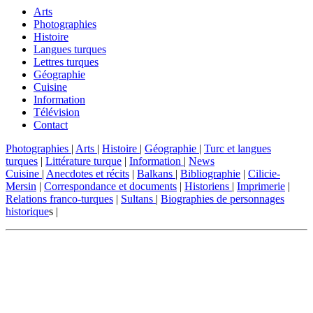
Arts
Photographies
Histoire
Langues turques
Lettres turques
Géographie
Cuisine
Information
Télévision
Contact
Photographies
|
Arts
|
Histoire
|
Géographie
|
Turc et langues
turques
|
Littérature turque
|
Information
|
News
Cuisine
|
Anecdotes et récits
|
Balkans
|
Bibliographie
|
Cilicie-
Mersin
|
Correspondance et documents
|
Historiens
|
Imprimerie
|
Relations franco-turques
|
Sultans
|
Biographies de personnages
historique
s |