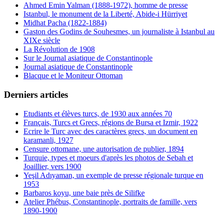
Ahmed Emin Yalman (1888-1972), homme de presse
Istanbul, le monument de la Liberté, Abide-i Hürriyet
Midhat Pacha (1822-1884)
Gaston des Godins de Souhesmes, un journaliste à Istanbul au
XIXe siècle
La Révolution de 1908
Sur le Journal asiatique de Constantinople
Journal asiatique de Constantinople
Blacque et le Moniteur Ottoman
Derniers articles
Etudiants et élèves turcs, de 1930 aux années 70
Français, Turcs et Grecs, régions de Bursa et Izmir, 1922
Ecrire le Turc avec des caractères grecs, un document en
karamanli, 1927
Censure ottomane, une autorisation de publier, 1894
Turquie, types et moeurs d'après les photos de Sebah et
Joaillier, vers 1900
Yeşil Adıyaman, un exemple de presse régionale turque en
1953
Barbaros koyu, une baie près de Silifke
Atelier Phébus, Constantinople, portraits de famille, vers
1890-1900