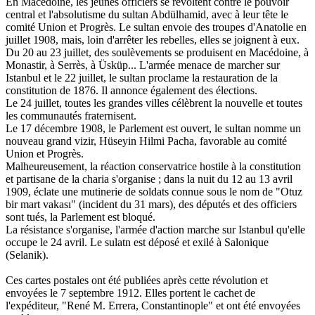
En Macédoine, les jeunes officiers se révoltent contre le pouvoir
central et l'absolutisme du sultan Abdülhamid, avec à leur tête le
comité Union et Progrès. Le sultan envoie des troupes d'Anatolie en
juillet 1908, mais, loin d'arrêter les rebelles, elles se joignent à eux.
Du 20 au 23 juillet, des soulèvements se produisent en Macédoine, à
Monastir, à Serrès, à Üsküp... L'armée menace de marcher sur
Istanbul et le 22 juillet, le sultan proclame la restauration de la
constitution de 1876. Il annonce également des élections.
Le 24 juillet, toutes les grandes villes célèbrent la nouvelle et toutes
les communautés fraternisent.
Le 17 décembre 1908, le Parlement est ouvert, le sultan nomme un
nouveau grand vizir, Hüseyin Hilmi Pacha, favorable au comité
Union et Progrès.
Malheureusement, la réaction conservatrice hostile à la constitution
et partisane de la charia s'organise ; dans la nuit du 12 au 13 avril
1909, éclate une mutinerie de soldats connue sous le nom de "Otuz
bir mart
vakası" (incident du 31 mars), des députés et des officiers
sont tués, la Parlement est bloqué.
La résistance s'organise, l'armée d'action marche sur Istanbul qu'elle
occupe le 24 avril. Le sulatn est déposé et exilé à Salonique
(Selanik).
Ces cartes postales ont été publiées après cette révolution et
envoyées le 7 septembre 1912. Elles portent le cachet de
l'expéditeur, "René M. Errera, Constantinople" et ont été envoyées