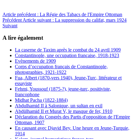
Article précédent : La Régie des Tabacs de l'Empire Ottoman
Précédent
Article suivant : La suppression du califat, mars 1924
Suivant
A lire également
La caserne de Taxim après le combat du 24 avril 1909
Constantinople, une occupation française, 1918-1923
Evènements de 1909
Corps d’occupation français de Constantinople,
photographies, 1921-1922
Fua, Albert (1870-vers 1940), Jeune-Turc, littérateur et
essayiste
Fehmi, Youssouf (1875-?), jeune-turc, positiviste,
francophone
Midhat Pacha (1822-1884)
Abdulhamid II à Salonique, un sultan en exil
Abdülhamid II et Murat V, le masque de fer, 1910
Déclaration du Congrès des Partis d'opposition de l'Empire
Ottoman, 1907
En causant avec Djavid Bey. Une heure en Jeune-Turquie,
1914