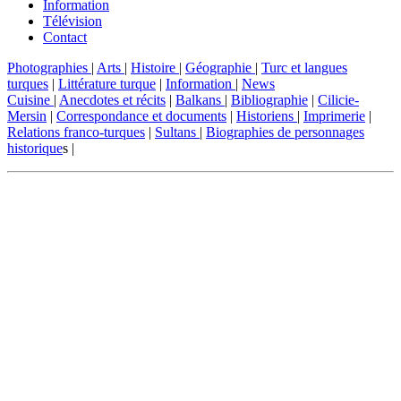
Information
Télévision
Contact
Photographies
|
Arts
|
Histoire
|
Géographie
|
Turc et langues
turques
|
Littérature turque
|
Information
|
News
Cuisine
|
Anecdotes et récits
|
Balkans
|
Bibliographie
|
Cilicie-
Mersin
|
Correspondance et documents
|
Historiens
|
Imprimerie
|
Relations franco-turques
|
Sultans
|
Biographies de personnages
historique
s |