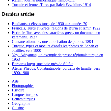
Kalem, journal humoristique franco-turc
Turquie et Jeunes-Turcs par Saleh Ezzeldine, 1914
Derniers articles
Etudiants et élèves turcs, de 1930 aux années 70
Français, Turcs et Grecs, régions de Bursa et Izmir, 1922
Ecrire le Turc avec des caractères grecs, un document en
karamanli, 1927
Censure ottomane, une autorisation de publier, 1894
Turquie, types et moeurs d'après les photos de Sebah et
Joaillier, vers 1900
Yeşil Adıyaman, un exemple de presse régionale turque en
1953
Barbaros koyu, une baie près de Silifke
Atelier Phébus, Constantinople, portraits de famille, vers
1890-1900
Arts
Photographies
Histoire
Langues turques
Lettres turques
Géographie
Cuisine