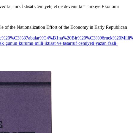
vec la Türk İktisat Cemiyeti, et de devenir la “Türkiye Ekonomi
ple of the Nationalization Effort of the Economy in Early Republican
Ftirilme%20%C3%87abalar%C4%B1na%20Bir%20%C3%96rnek%20Milli
ak-gunun-kurumu-milli-iktisat-ve-tasarruf-cemiyeti-yazan-fazli-