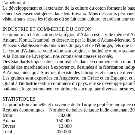
s'améliorant.
Le développement et l'extension de la culture du coton forment la ba
étaient sérieusement gênés dans leur travaux. Mais des cours permanent
visitent sans cesse les régions où se fait cette culture, et prêtent leur 
INDUSTRIE ET COMMERCE DU COTON
Le grand marché de coton de la région d'Adana est la ville même d'Ada
Ankara, Konia, Istambul, et desservie par la ligne d'Adana-Mersine. 
Plusieurs établissements financiers du pays et de l'étranger, tels que
Le coton d'Adana se vend selon son origine, « indigène » ou « secours
A la Bourse de Liverpool, nos cotons sont classés et cotés.
Des Standards impeccables sont réalisés dans le commerce du coton. Les
qualité des marchandises à exporter ou destinées à la fabrication indi
A Adana, ainsi qu'à Smyrne, il existe des fabriques et usines de divers g
Les graines sont exportées en Angleterre, en Grèce et en Espagne, et 
Quant à l'industrie textile cotonnière du pays, elle se développe parall
nationale, le gouvernement contribue beaucoup, par diverses mesures, 
STATISTIQUES
La production annuelle et moyenne de la Turquie peut être indiquée 
Régions économiques Nombre de balles (chaque balle contenant 200
Izmir 38.000
Adana 150.000
Divers 12.000
Total 200.000