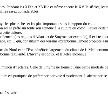
cles. Pendant les XIXe et XVIIIe et même encore le XVIIe siècles, les 
iffres assez considérables.
ys les plus riches et les plus importants sous le rapport du coton.
son sol se prête sur toute son étendue à la culture du coton. Seules cer
à cette culture.
uellement (les régions d'Adana et de Smyrne par exemple), il existe enc
ace, etc..., qui, constituent des terrains exceptionnellement propices à 
s du Nord et de l'Est, bénéficie largement du climat de la Méditerrannée
bonne régularité. L'hiver y est doux, et la gelée inconnue.
n million d'hectares. Celle de Smyrne ne forme qu'une partie modeste des
ulture est pratiquée de préférence par voie d'assolement. L'alternance se
a, à savoir: