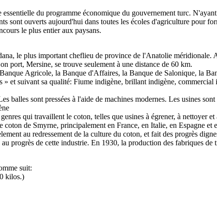
se essentielle du programme économique du gouvernement turc. N'ayant pu
s sont ouverts aujourd'hui dans toutes les écoles d'agriculture pour for
concours le plus entier aux paysans.
na, le plus important cheflieu de province de l'Anatolie méridionale. A
Son port, Mersine, se trouve seulement à une distance de 60 km.
 la Banque Agricole, la Banque d'Affaires, la Banque de Salonique, la Ba
 » et suivant sa qualité: Fiume indigène, brillant indigène, commercia
 balles sont pressées à l'aide de machines modernes. Les usines sont pla
gène
enres qui travaillent le coton, telles que usines à égrener, à nettoyer et 
le coton de Smyrne, principalement en France, en Italie, en Espagne et 
èlement au redressement de la culture du coton, et fait des progrès digne
au progrès de cette industrie. En 1930, la production des fabriques de 
comme suit:
 kilos.)