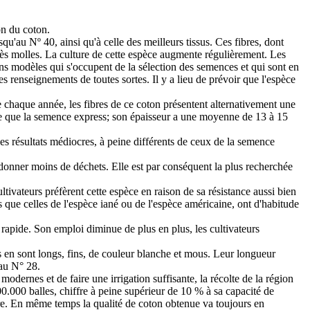
on du coton.
squ'au Nº 40, ainsi qu'à celle des meilleurs tissus. Ces fibres, dont
très molles. La culture de cette espèce augmente régulièrement. Les
ns modèles qui s'occupent de la sélection des semences et qui sont en
es renseignements de toutes sortes. Il y a lieu de prévoir que l'espèce
e chaque année, les fibres de ce coton présentent alternativement une
isse que la semence express; son épaisseur a une moyenne de 13 à 15
des résultats médiocres, à peine différents de ceux de la semence
de donner moins de déchets. Elle est par conséquent la plus recherchée
ltivateurs préfèrent cette espèce en raison de sa résistance aussi bien
 que celles de l'espèce iané ou de l'espèce américaine, ont d'habitude
t rapide. Son emploi diminue de plus en plus, les cultivateurs
en sont longs, fins, de couleur blanche et mous. Leur longueur
'au N° 28.
odernes et de faire une irrigation suffisante, la récolte de la région
200.000 balles, chiffre à peine supérieur de 10 % à sa capacité de
utre. En même temps la qualité de coton obtenue va toujours en