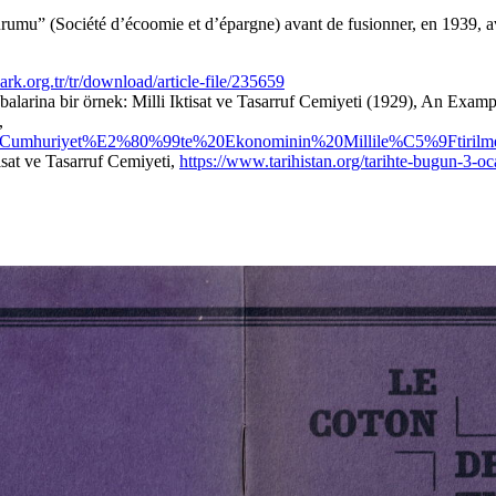
rumu” (Société d’écoomie et d’épargne) avant de fusionner, en 1939, a
park.org.tr/tr/download/article-file/235659
balarina bir örnek: Milli Iktisat ve Tasarruf Cemiyeti (1929), An Exam
),
8/Erken%20Cumhuriyet%E2%80%99te%20Ekonominin%20Millile%C5%9
sat ve Tasarruf Cemiyeti,
https://www.tarihistan.org/tarihte-bugun-3-oc