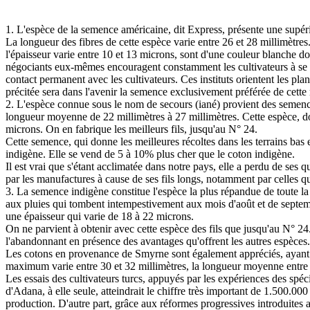
1. L'espèce de la semence américaine, dit Express, présente une supério
La longueur des fibres de cette espèce varie entre 26 et 28 millimètres. 
l'épaisseur varie entre 10 et 13 microns, sont d'une couleur blanche do
négociants eux-mêmes encouragent constamment les cultivateurs à se se
contact permanent avec les cultivateurs. Ces instituts orientent les pla
précitée sera dans l'avenir la semence exclusivement préférée de cette 
2. L'espèce connue sous le nom de secours (iané) provient des semences
longueur moyenne de 22 millimètres à 27 millimètres. Cette espèce, do
microns. On en fabrique les meilleurs fils, jusqu'au N° 24.
Cette semence, qui donne les meilleures récoltes dans les terrains bas 
indigène. Elle se vend de 5 à 10% plus cher que le coton indigène.
Il est vrai que s'étant acclimatée dans notre pays, elle a perdu de ses 
par les manufactures à cause de ses fils longs, notamment par celles qu
3. La semence indigène constitue l'espèce la plus répandue de toute la r
aux pluies qui tombent intempestivement aux mois d'août et de septembr
une épaisseur qui varie de 18 à 22 microns.
On ne parvient à obtenir avec cette espèce des fils que jusqu'au N° 24. 
l'abandonnant en présence des avantages qu'offrent les autres espèces.
Les cotons en provenance de Smyrne sont également appréciés, ayant l
maximum varie entre 30 et 32 millimètres, la longueur moyenne entre 2
Les essais des cultivateurs turcs, appuyés par les expériences des spéci
d'Adana, à elle seule, atteindrait le chiffre très important de 1.500.00
production. D'autre part, grâce aux réformes progressives introduites 