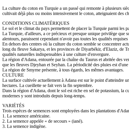
La culture du coton en Turquie a un passé qui remonte à plusieurs siè
cultivait déjà plus ou moins intensivement le coton, atteignaient des ch
CONDITIONS CLIMATÉRIQUES
Le sol et le climat du pays permettent de placer la Turquie parmi les pa
La Turquie, d'ailleurs, a ce précieux et presque unique privilège que 
alentours, paraissent cependant n'avoir pas toutes les qualités requises 
En dehors des centres où la culture du coton semble se concentrer act
long du fleuve Sakarya, et les provinces de Diyarbékir, d'Elaziz, de Tr
qualités naturelles indispensables à une culture d'envergure.
La région d'Adana, entourée par la chaîne du Taurus et abritée des vent
que les fleuves Djeyhan et Seyhan. La périodicité des pluies est d'une 
La région de Smyrne présente, à tous égards, les mêmes avantages.
CULTURE
La surface cultivée actuellement à Adana est sur le point d'atteindre u
hectares. La cueillette se fait vers la fin septembre.
Dans la région d'Adana, dont le sol est riche en sel de potassium, la c
modernes y sont introduits depuis long-temps.
VARIÉTÉS
Trois espèces de semences sont employées dans les plantations d'Adan
1. La semence américaine.
2. La semence appelée « de secours » (iané).
3. La semence indigène.