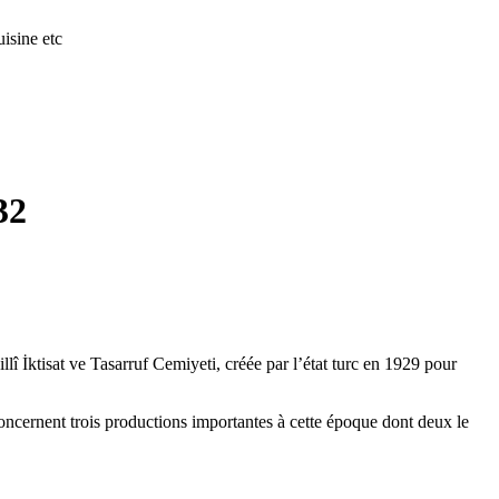
isine etc
32
llî İktisat ve Tasarruf Cemiyeti, créée par l’état turc en 1929 pour
concernent trois productions importantes à cette époque dont deux le