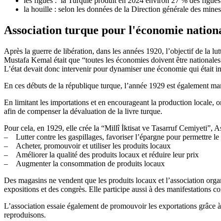
les figues : la Turquie produit en 2024 environ 27 % des figue
la houille : selon les données de la Direction générale des mines
Association turque pour l'économie nationa
Après la guerre de libération, dans les années 1920, l’objectif de la lu
Mustafa Kemal était que “toutes les économies doivent être nationale
L’état devait donc intervenir pour dynamiser une économie qui était in
En ces débuts de la république turque, l’année 1929 est également mar
En limitant les importations et en encourageant la production locale, on
afin de compenser la dévaluation de la livre turque.
Pour cela, en 1929, elle crée la “Millî İktisat ve Tasarruf Cemiyeti”, 
– Lutter contre les gaspillages, favoriser l’épargne pour permettre
– Acheter, promouvoir et utiliser les produits locaux
– Améliorer la qualité des produits locaux et réduire leur prix
– Augmenter la consommation de produits locaux
Des magasins ne vendent que les produits locaux et l’association org
expositions et des congrès. Elle participe aussi à des manifestations c
L’association essaie également de promouvoir les exportations grâce à 
reproduisons.