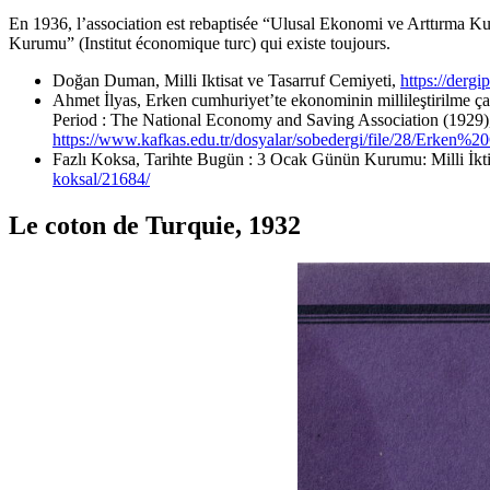
En 1936, l’association est rebaptisée “Ulusal Ekonomi ve Arttırma Ku
Kurumu” (Institut économique turc) qui existe toujours.
Doğan Duman, Milli Iktisat ve Tasarruf Cemiyeti,
https://dergi
Ahmet İlyas, Erken cumhuriyet’te ekonominin millileştirilme ça
Period : The National Economy and Saving Association (1929
https://www.kafkas.edu.tr/dosyalar/sobedergi/file/2
Fazlı Koksa, Tarihte Bugün : 3 Ocak Günün Kurumu: Milli İkti
koksal/21684/
Le coton de Turquie, 1932