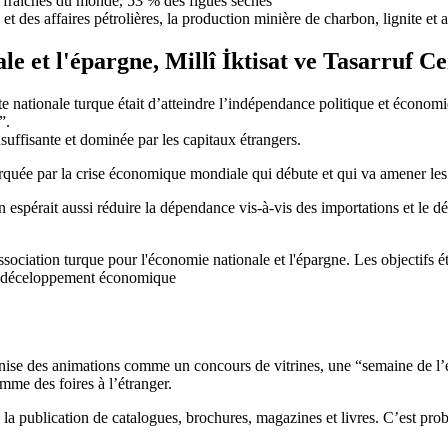
s fraîches du monde, 53 % des figues sèches
 et des affaires pétrolières, la production minière de charbon, lignite et
le et l'épargne, Millî İktisat ve Tasarruf C
tte nationale turque était d’atteindre l’indépendance politique et économiq
s”.
suffisante et dominée par les capitaux étrangers.
quée par la crise économique mondiale qui débute et qui va amener les é
 espérait aussi réduire la dépendance vis-à-vis des importations et le déf
Association turque pour l'économie nationale et l'épargne. Les objectifs é
 le déceloppement économique
anise des animations comme un concours de vitrines, une “semaine de l’
omme des foires à l’étranger.
la publication de catalogues, brochures, magazines et livres. C’est pro