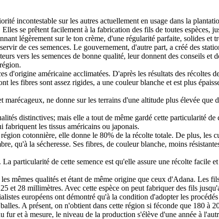
rité incontestable sur les autres actuellement en usage dans la plantati
Elles se prêtent facilement à la fabrication des fils de toutes espèces, ju
nnant légèrement sur le ton crème, d'une régularité parfaite, solides et 
rvir de ces semences. Le gouvernement, d'autre part, a créé des statio
nteurs vers les semences de bonne qualité, leur donnent des conseils et d
région.
 d'origine américaine acclimatées. D'après les résultats des récoltes d
nt les fibres sont assez rigides, a une couleur blanche et est plus épa
et marécageux, ne donne sur les terrains d'une altitude plus élevée que 
qualités distinctives; mais elle a tout de même gardé cette particularité 
i fabriquent les tissus américains ou japonais.
égion cotonnière, elle donne le 80% de la récolte totale. De plus, les cu
e, qu'à la sécheresse. Ses fibres, de couleur blanche, moins résistantes
La particularité de cette semence est qu'elle assure une récolte facile e
es mêmes qualités et étant de même origine que ceux d'Adana. Les fils 
5 et 28 millimètres. Avec cette espèce on peut fabriquer des fils jusqu
alistes européens ont démontré qu'à la condition d'adopter les procédés m
0 balles. A présent, on n'obtient dans cette région si féconde que 180 à 
au fur et à mesure, le niveau de la production s'élève d'une année à l'a