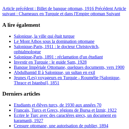
Article précédent : Billet de banque ottoman, 1916
Précédent
Article
suivant : Chameaux en Turquie et dans l'Empire ottoman
Suivant
A lire également
Salonique, la ville qui était turque
Le Mont Athos sous la domination ottomane
Salonique-Paris, 1911 : le docteur Christovitch,
ophtalmologue
Salonique-Paris, 1891 : réclamation d'un étudiant
Investir en Turquie : le guide Sam, 1928
Banque Impériale Ottomane, quelques documents, vers 1900
Abdulhamid II à Salonique, un sultan en exil
Jeunes (Les) voyageurs en Turquie - Roumélie [Salonique,
Thrace et Istanbul], 1851
Derniers articles
Etudiants et élèves turcs, de 1930 aux années 70
Français, Turcs et Grecs, régions de Bursa et Izmir, 1922
Ecrire le Turc avec des caractères grecs, un document en
karamanli, 1927
Censure ottomane, une autorisation de publier, 1894