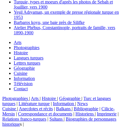
Turquie, types et moeurs d'après les photos de Sebah et
Joaillier, vers 1900
Yeşil Adıyaman, un exemple de presse régionale turque en
1953
Barbaros koyu, une baie près de Silifke
Atelier Phébus, Constantinople, portraits de famille, vers
1890-1900
Arts
Photographies
Histoire
Langues turques
Lettres turques
Géographie
Cuisine
Information
Télévision
Contact
Photographies
|
Arts
|
Histoire
|
Géographie
|
Turc et langues
turques
|
Littérature turque
|
Information
|
News
Cuisine
|
Anecdotes et récits
|
Balkans
|
Bibliographie
|
Cilicie-
Mersin
|
Correspondance et documents
|
Historiens
|
Imprimerie
|
Relations franco-turques
|
Sultans
|
Biographies de personnages
historique
s |