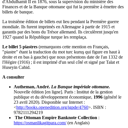
d'Abdulhamit II en 1876, sous la supervision du ministère des
Finances et de la Banque ottomane qui fut la première à émettre des
billets de banque.
La troisième édition de billets eut lieu pendant la Première guerre
mondiale. Ils furent imprimés en Allemagne à partir de 1915 et
garantis par des bons du Trésor allemand. Ils circulèrent jusqu'en
1927 quand la République turque les remplaça.
Le billet 5 piastres
(remarquons cette mention en Français,
"piastre" étant la traduction du mot turc kuruş qui figure en haut à
droite et en bas à gauche) que nous présentons date de l'an 1332 de
l'Hégire (1916) ; il est imprimé d'un seul côté et signé par Talat et
Huseyin Cahid.
A consulter
Autheman, André.
La Banque impériale ottomane.
Nouvelle édition [en ligne]. Paris : Institut de la gestion
publique et du développement économique,
1996
(généré le
23 avril 2020). Disponible sur Internet :
<
http://books.openedition.org/igpde/4760
>. ISBN :
9782111294219
The Ottoman Empire Banknote Collection
:
https://osmanlikagitpara.com/
(en Anglais)