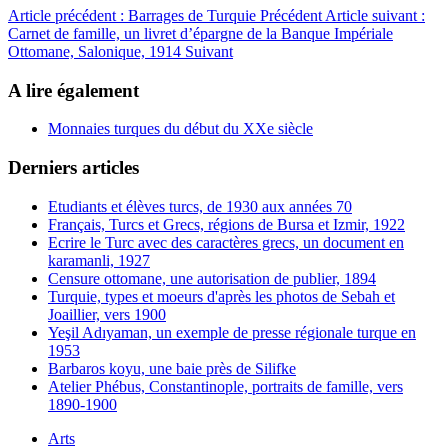
Article précédent : Barrages de Turquie
Précédent
Article suivant :
Carnet de famille, un livret d’épargne de la Banque Impériale
Ottomane, Salonique, 1914
Suivant
A lire également
Monnaies turques du début du XXe siècle
Derniers articles
Etudiants et élèves turcs, de 1930 aux années 70
Français, Turcs et Grecs, régions de Bursa et Izmir, 1922
Ecrire le Turc avec des caractères grecs, un document en
karamanli, 1927
Censure ottomane, une autorisation de publier, 1894
Turquie, types et moeurs d'après les photos de Sebah et
Joaillier, vers 1900
Yeşil Adıyaman, un exemple de presse régionale turque en
1953
Barbaros koyu, une baie près de Silifke
Atelier Phébus, Constantinople, portraits de famille, vers
1890-1900
Arts