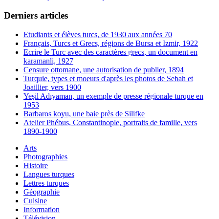
Derniers articles
Etudiants et élèves turcs, de 1930 aux années 70
Français, Turcs et Grecs, régions de Bursa et Izmir, 1922
Ecrire le Turc avec des caractères grecs, un document en
karamanli, 1927
Censure ottomane, une autorisation de publier, 1894
Turquie, types et moeurs d'après les photos de Sebah et
Joaillier, vers 1900
Yeşil Adıyaman, un exemple de presse régionale turque en
1953
Barbaros koyu, une baie près de Silifke
Atelier Phébus, Constantinople, portraits de famille, vers
1890-1900
Arts
Photographies
Histoire
Langues turques
Lettres turques
Géographie
Cuisine
Information
Télévision