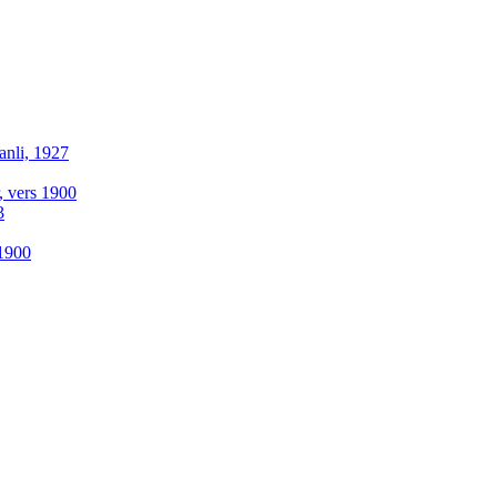
anli, 1927
r, vers 1900
3
-1900