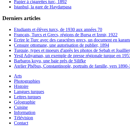
Papier à cigarettes turc, 1892
Istanbul, la gare de Haydarpasa
Derniers articles
Etudiants et élèves turcs, de 1930 aux années 70
Français, Turcs et Grecs, régions de Bursa et Izmir, 1922
Ecrire le Turc avec des caractères grecs, un document en karam
Censure ottomane, une autorisation de publier, 1894
Turquie, types et moeurs d'après les photos de Sebah et Joaillie
Yeşil Adıyaman, un exemple de presse régionale turque en 195
Barbaros koyu, une baie près de Silifke
Atelier Phébus, Constantinople, portraits de famille, vers 1890
Arts
Photographies
Histoire
Langues turques
Lettres turques
Géographie
Cuisine
Information
Télévision
Contact