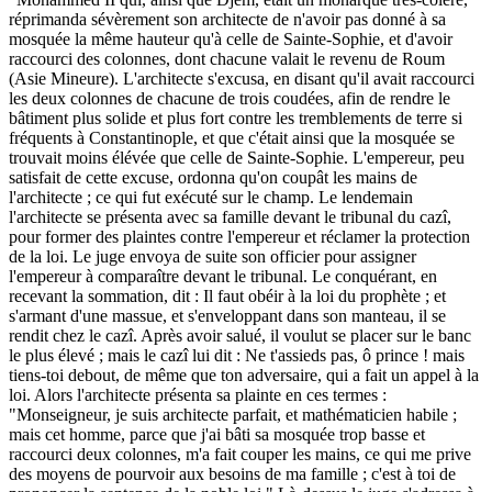
réprimanda sévèrement son architecte de n'avoir pas donné à sa
mosquée la même hauteur qu'à celle de Sainte-Sophie, et d'avoir
raccourci des colonnes, dont chacune valait le revenu de Roum
(Asie Mineure). L'architecte s'excusa, en disant qu'il avait raccourci
les deux colonnes de chacune de trois coudées, afin de rendre le
bâtiment plus solide et plus fort contre les tremblements de terre si
fréquents à Constantinople, et que c'était ainsi que la mosquée se
trouvait moins élévée que celle de Sainte-Sophie. L'empereur, peu
satisfait de cette excuse, ordonna qu'on coupât les mains de
l'architecte ; ce qui fut exécuté sur le champ. Le lendemain
l'architecte se présenta avec sa famille devant le tribunal du cazî,
pour former des plaintes contre l'empereur et réclamer la protection
de la loi. Le juge envoya de suite son officier pour assigner
l'empereur à comparaître devant le tribunal. Le conquérant, en
recevant la sommation, dit : Il faut obéir à la loi du prophète ; et
s'armant d'une massue, et s'enveloppant dans son manteau, il se
rendit chez le cazî. Après avoir salué, il voulut se placer sur le banc
le plus élevé ; mais le cazî lui dit : Ne t'assieds pas, ô prince ! mais
tiens-toi debout, de même que ton adversaire, qui a fait un appel à la
loi. Alors l'architecte présenta sa plainte en ces termes :
"Monseigneur, je suis architecte parfait, et mathématicien habile ;
mais cet homme, parce que j'ai bâti sa mosquée trop basse et
raccourci deux colonnes, m'a fait couper les mains, ce qui me prive
des moyens de pourvoir aux besoins de ma famille ; c'est à toi de