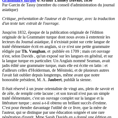
Grammaire turque
d'Arthur Lumley Davids, 1836
Par Garcin de Tassy (membre du conseil d'administration du journal
asiatique)
Critique, présentation de l'auteur et de l'ouvrage, avec la traduction
d'un texte turc extrait de l'ouvrage.
Jusqu'en 1832, époque de la publication originale de l'édition
originale de la Grammaire turque dont nous avons à entretenir les
lecteurs du Journal asiatique, il n'existait point sur cette langue de
traité élémentaire écrit en anglais, si ce n'est une petite grammaire
rédigée par
Th. Vaughan
, et publiée en 1709 ; mais cet ouvrage
n'est, selon Davids , qu'un exposé sur les langues en général, et sur
la langue turque en particulier. Un Anglais nommé Seaman, avait
jadis édité une grammaire turque, mais elle est écrite en latin : et
d'ailleurs celles d'Holderman, de Méninski, et de plusieurs autres
l'avait fait oublier depuis longtemps, même avant que notre
honorable président, M. A.
Jaubert
, publiât la sienne.
Il était réservé à un jeune orientaliste de vingt ans, plein de savoir et
de zèle, de remplir cette lacune ; et son travail n'est pas un simple
traité élémentaire, c'est un ouvrage complet sur la langue et la
littérature turque ; aussi a-t-il obtenu un brillant succès d'estime.
C'est pour étendre davantage l'utilité de ce livre, que la mère de
l'auteur, qui se distingue par une éducation soignée et une rare
pénétration d'esprit, Mme Sarah Davids en a donné une édition en