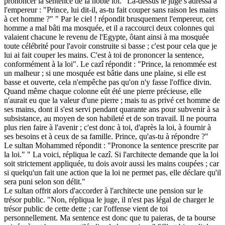
prononcer la sentence de la noble loi." Là-dessus le juge s'adressa à
l'empereur : "Prince, lui dit-il, as-tu fait couper sans raison les mains
à cet homme ?" " Par le ciel ! répondit brusquement l'empereur, cet
homme a mal bâti ma mosquée, et il a raccourci deux colonnes qui
valaient chacune le revenu de l'Egypte, ôtant ainsi à ma mosquée
toute célébrité pour l'avoir construite si basse ; c'est pour cela que je
lui ai fait couper les mains. C'est à toi de prononcer la sentence,
conformément à la loi". Le cazî répondit : "Prince, la renommée est
un malheur ; si une mosquée est bâtie dans une plaine, si elle est
basse et ouverte, cela n'empêche pas qu'on n'y fasse l'office divin.
Quand même chaque colonne eût été une pierre précieuse, elle
n'aurait eu que la valeur d'une pierre ; mais tu as privé cet homme de
ses mains, dont il s'est servi pendant quarante ans pour subvenir à sa
subsistance, au moyen de son habileté et de son travail. Il ne pourra
plus rien faire à l'avenir ; c'est donc à toi, d'après la loi, à fournir à
ses besoins et à ceux de sa famille. Prince, qu'as-tu à répondre ?"
Le sultan Mohammed répondit : "Prononce la sentence prescrite par
la loi." " La voici, répliqua le cazî. Si l'architecte demande que la loi
soit strictement appliquée, tu dois avoir aussi les mains coupées ; car
si quelqu'un fait une action que la loi ne permet pas, elle déclare qu'il
sera puni selon son délit."
Le sultan offrit alors d'accorder à l'architecte une pension sur le
trésor public. "Non, répliqua le juge, il n'est pas légal de charger le
trésor public de cette dette ; car l'offense vient de toi
personnellement. Ma sentence est donc que tu paieras, de ta bourse