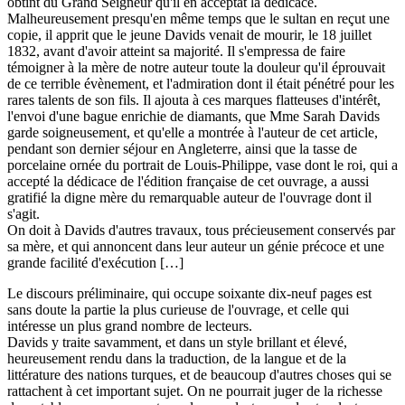
obtint du Grand Seigneur qu'il en acceptât la dédicace.
Malheureusement presqu'en même temps que le sultan en reçut une
copie, il apprit que le jeune Davids venait de mourir, le 18 juillet
1832, avant d'avoir atteint sa majorité. Il s'empressa de faire
témoigner à la mère de notre auteur toute la douleur qu'il éprouvait
de ce terrible évènement, et l'admiration dont il était pénétré pour les
rares talents de son fils. Il ajouta à ces marques flatteuses d'intérêt,
l'envoi d'une bague enrichie de diamants, que Mme Sarah Davids
garde soigneusement, et qu'elle a montrée à l'auteur de cet article,
pendant son dernier séjour en Angleterre, ainsi que la tasse de
porcelaine ornée du portrait de Louis-Philippe, vase dont le roi, qui a
accepté la dédicace de l'édition française de cet ouvrage, a aussi
gratifié la digne mère du remarquable auteur de l'ouvrage dont il
s'agit.
On doit à Davids d'autres travaux, tous précieusement conservés par
sa mère, et qui annoncent dans leur auteur un génie précoce et une
grande facilité d'exécution […]
Le discours préliminaire, qui occupe soixante dix-neuf pages est
sans doute la partie la plus curieuse de l'ouvrage, et celle qui
intéresse un plus grand nombre de lecteurs.
Davids y traite savamment, et dans un style brillant et élevé,
heureusement rendu dans la traduction, de la langue et de la
littérature des nations turques, et de beaucoup d'autres choses qui se
rattachent à cet important sujet. On ne pourrait juger de la richesse