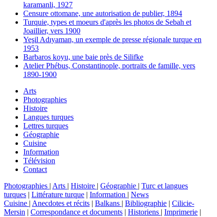
karamanli, 1927
Censure ottomane, une autorisation de publier, 1894
Turquie, types et moeurs d'après les photos de Sebah et
Joaillier, vers 1900
Yeşil Adıyaman, un exemple de presse régionale turque en
1953
Barbaros koyu, une baie près de Silifke
Atelier Phébus, Constantinople, portraits de famille, vers
1890-1900
Arts
Photographies
Histoire
Langues turques
Lettres turques
Géographie
Cuisine
Information
Télévision
Contact
Photographies
|
Arts
|
Histoire
|
Géographie
|
Turc et langues
turques
|
Littérature turque
|
Information
|
News
Cuisine
|
Anecdotes et récits
|
Balkans
|
Bibliographie
|
Cilicie-
Mersin
|
Correspondance et documents
|
Historiens
|
Imprimerie
|