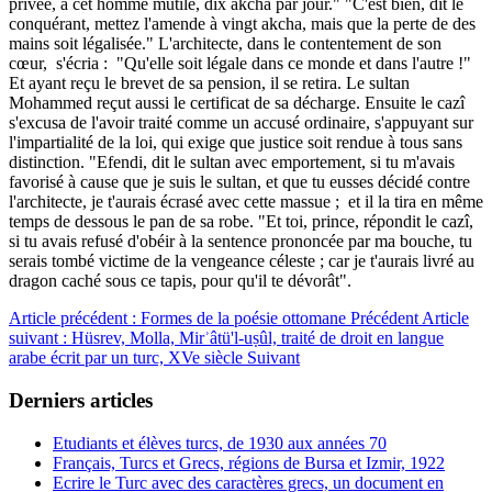
privée, à cet homme mutilé, dix akcha par jour." "C'est bien, dit le
conquérant, mettez l'amende à vingt akcha, mais que la perte de des
mains soit légalisée." L'architecte, dans le contentement de son
cœur, s'écria : "Qu'elle soit légale dans ce monde et dans l'autre !"
Et ayant reçu le brevet de sa pension, il se retira. Le sultan
Mohammed reçut aussi le certificat de sa décharge. Ensuite le cazî
s'excusa de l'avoir traité comme un accusé ordinaire, s'appuyant sur
l'impartialité de la loi, qui exige que justice soit rendue à tous sans
distinction. "Efendi, dit le sultan avec emportement, si tu m'avais
favorisé à cause que je suis le sultan, et que tu eusses décidé contre
l'architecte, je t'aurais écrasé avec cette massue ; et il la tira en même
temps de dessous le pan de sa robe. "Et toi, prince, répondit le cazî,
si tu avais refusé d'obéir à la sentence prononcée par ma bouche, tu
serais tombé victime de la vengeance céleste ; car je t'aurais livré au
dragon caché sous ce tapis, pour qu'il te dévorât".
Article précédent : Formes de la poésie ottomane
Précédent
Article
suivant : Hüsrev, Molla, Mirʾâtü'l-uṣûl, traité de droit en langue
arabe écrit par un turc, XVe siècle
Suivant
Derniers articles
Etudiants et élèves turcs, de 1930 aux années 70
Français, Turcs et Grecs, régions de Bursa et Izmir, 1922
Ecrire le Turc avec des caractères grecs, un document en