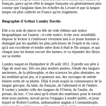
français, parce qu'en effet la langue française est généralement plus
connue que l'anglaise dans les échelles du Levant et que la langue
turque est plus cultivée en France qu'en Angleterre.
Biographie d'Arthur Lumley Davids
Elle a eu soin de placer en tête de cette édition une notice
biographique sur l'auteur ; et cette notice, écrite avec sensibilité,
dispose le lecteur à s'intéresser vivement tant à ce jeune homme si
distingué par les qualités les plus précieuses de l'esprit et du cœur,
qu'à son excellente et tendre mère dont il était le fils unique, et qui
chaque jour lui donne encore des larmes, et va répandre des fleurs
sur sa tombe.
Lumley naquit en Hampshire le 28 août 1811. Il perdit son père à
l'âge de neuf ans. Dès ses plus tendres années, l'étude des langues
anciennes, de la philosophie, et des sciences les plus abstraites, ne
lui semblait qu'un jeu, et à quatorze ans, des ouvrages de mérite
étaient sortis de sa plume. Déjà il avait acquis la connaissance de la
langue grecque, du latin, du français, de l'allemand et de l'italien.
Il voulut y joindre celle des langues de l'Orient, de l'arabe, du
persan, du turc. C'est ainsi qu'il réunit des matériaux pour le travail
dont nous parlons, travail qu'on l'engagea à rendre public, et pour
lequel sir Robert Gordon, ambassadeur anglais à Constantinople,