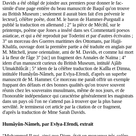
Davids a été obligé de joindre aux premiers pour donner le fac-
simile d'une page entière du beau manuscrit de Baquî qu'on trouve
au British Museum ; seulement il aurait bien fait d'en prévenir le
lecteur], célèbre poète, dont M. le baron de Hammer-Purgstall a
publié la traduction en allemand ; 2° la pièce de Mécihî, sur le
printemps, poème que Jones a inséré dans ses Commentarii poesos
asiaticae, et qui a été reproduit par Toderini et par d'autres écrivains ;
3° un morceau des Guerres maritimes des Ottomans, par Hajji-
Khalifa, ouvrage dont la première partie a été traduite en anglais par
M. Mitchell, jeune orientaliste, ami de M. Davids, et comme lui mort
à la fleur de l'âge 3° [sic] un fragment des Annales de Naïma ; 4°
idem d'un manuscrit curieux du British Museum, intitulé Ajâib
Ulmaklhlûcât ; 5° idem de la célèbre traduction de Kalîla et Dimna,
intitulée Humâyûn-Nâmeh, par Evlya-Efendi, d'après un superbe
manuscrit de M. Hammer. Ce morceau me paraît offrir un exemple
frappant des défauts et des bonnes qualités qu'on trouve souvent
réunis chez les souverains musulmans, même de nos jours, et de
l'honorable indépendance qui caractérise généralement les magistrats
dans un pays où l'on ne s'attend pas à trouver que la plus basse
servilité. Je terminerai cet article par la citation de ce fragment,
d'après la traduction de Mme Sarah Davids.
Humâyûn-Nâmeh, par Evlya-Efendi, extrait
"Mohammed II qui, ainsi que Djem, était un monarque très-colère,