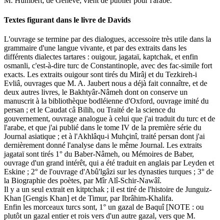
M. Humbert, de Genève, vient de publier pour l'arabe.
Textes figurant dans le livre de Davids
L'ouvrage se termine par des dialogues, accessoire très utile dans la
grammaire d'une langue vivante, et par des extraits dans les
différents dialectes tartares : ouigour, jagataï, kaptchak, et enfin
osmanli, c'est-à-dire turc de Constantinople, avec des fac-simile fort
exacts. Les extraits ouigour sont tirés du Mirâj et du Tezkireh-i
Evliâ, ouvrages que M. A. Jaubert nous a déjà fait connaître, et de
deux autres livres, le Bakhtyâr-Nâmeh dont on conserve un
manuscrit à la bibliothèque bodléienne d'Oxford, ouvrage imité du
persan ; et le Caudat câ Bilih, ou Traité de la science du
gouvernement, ouvrage analogue à celui que j'ai traduit du turc et de
l'arabe, et que j'ai publié dans le tome IV de la première série du
Journal asiatique ; et à l'Akhlâqu-i Muhçinî, traité persan dont j'ai
dernièrement donné l'analyse dans le même Journal. Les extraits
jagataï sont tirés 1° du Baber-Nâmeh, ou Mémoires de Baber,
ouvrage d'un grand intérêt, qui a été traduit en anglais par Leyden et
Eskine ; 2° de l'ouvrage d'Abû'lgâzi sur les dynasties turques ; 3° de
la Biographie des poètes, par Mîr Alî-Schir-Nawâî.
Il y a un seul extrait en kitptchak ; il est tiré de l'histoire de Junguiz-
Khan [Gengis Khan] et de Timur, par Ibrâhim-Khalifa.
Enfin les morceaux turcs sont, 1° un gazal de Baquî [NOTE : ou
plutôt un gazal entier et rois vers d'un autre gazal, vers que M.