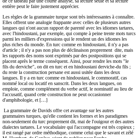
de ce tableau par une courte analyse, sa lecture seule et sa lecture
entière peut le faire justement apprécier.
Les règles de la grammaire turque sont très intéressantes à connaître.
Elles offrent une analogie frappante avec celles de plusieurs autres
langues qui n'ont aucun rapport de parenté avec les idiomes tartares,
avec l'hindoustani, par exemple, qui compte à peine trente mots turcs
parmi les milliers d'expressions qui le rendent un des idiomes les
plus riches du monde. En turc comme en hindoustani, il n'y a pas
d'article ; il n'y a pas non plus de déclinaison proprement dite, mais
les rapports des noms sont exprimés par des postpositions qui se
placent après le terme conséquent. Ainsi, pour rendre les mots "le
fils du derviche", on dit en turc et en hindoustani derviche-du fils ;
du reste la construction persane est aussi usitée dans les deux
langues. Il y a en turc comme en hindoustani, le commoratif, cas
nommé local ou locatif en sanscrit. Dans les deux langues, on
emploie, comme complément du verbe actif, le nominatif au lieu de
l'accusatif, quand cette construction ne peut occasionner
d'amphibologie, et […]
La grammaire de Davids offre cet avantage sur les autres
grammaires turques, qu'elle contient les formes et les paradigmes
non-seulement du turc proprement dit, mai de l'ouigour et des autres
dialectes tartares. Le vocabulaire qui l'accompagne est très copieux ;
il est rangé par ordre méthodique, comme celui que le savant et zélé