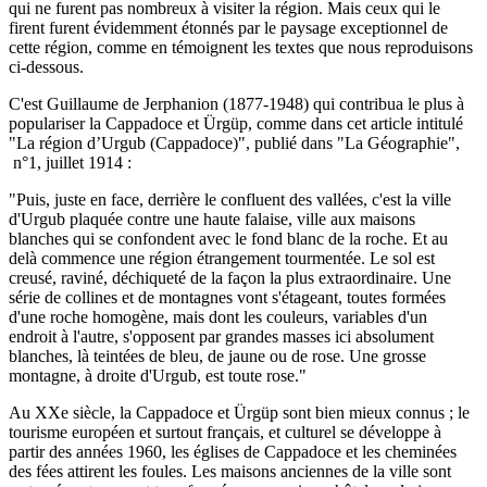
qui ne furent pas nombreux à visiter la région. Mais ceux qui le
firent furent évidemment étonnés par le paysage exceptionnel de
cette région, comme en témoignent les textes que nous reproduisons
ci-dessous.
C'est Guillaume de Jerphanion (1877-1948) qui contribua le plus à
populariser la Cappadoce et Ürgüp, comme dans cet article intitulé
"La région d’Urgub (Cappadoce)", publié dans "La Géographie",
n°1, juillet 1914 :
"Puis, juste en face, derrière le confluent des vallées, c'est la ville
d'Urgub plaquée contre une haute falaise, ville aux maisons
blanches qui se confondent avec le fond blanc de la roche. Et au
delà commence une région étrangement tourmentée. Le sol est
creusé, raviné, déchiqueté de la façon la plus extraordinaire. Une
série de collines et de montagnes vont s'étageant, toutes formées
d'une roche homogène, mais dont les couleurs, variables d'un
endroit à l'autre, s'opposent par grandes masses ici absolument
blanches, là teintées de bleu, de jaune ou de rose. Une grosse
montagne, à droite d'Urgub, est toute rose."
Au XXe siècle, la Cappadoce et Ürgüp sont bien mieux connus ; le
tourisme européen et surtout français, et culturel se développe à
partir des années 1960, les églises de Cappadoce et les cheminées
des fées attirent les foules. Les maisons anciennes de la ville sont