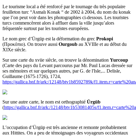
Le tourisme local a été renforcé par le tournage du très populaire
feuilleton turc “Asmalı Konak “ de 2002 à 2004, du nom du konak
que l’on peut voir dans les photographies ci-dessous. Les touristes
turcs commencèrent alors à affluer dans la ville jusqu’alors
fréquentée surtout par les touristes européens.
Le nom grec d’Ürgüp est la déformation du grec
Prokopi
(Προκόπιο). On trouve aussi
Ourgoub
au XVIIIe et au début du
XIXe siècle.
Sur une carte du xviie siècle, on trouve la dénomination
Yurcoup
(Carte des pays du Levant parcourus par Mr. Paul Lucas dressée sur
ses mémoires et sur quelques autres, par G. de l'Isle,... Delisle,
Guillaume (1675-1726), 1724,
https://gallica.bnf.fr/ark:/12148/btv1b8592789k/f1.item.r=carte%20an
Sur une autre carte, le nom est orthographié
Ürgüb
(
https://gallica.bnf.fr/ark:/12148/btv1b53081405s/f1.item.r=carte%20
L’occupation d’Ürgüp est très ancienne et remonte probablement
aux Hittites. On a peu de témoignages des voyageurs occidentaux