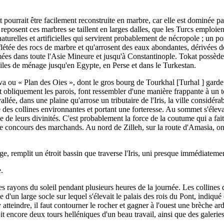
 pourrait être facilement reconstruite en marbre, car elle est dominée par
s reposent ces marbres se taillent en larges dalles, que les Turcs emploi
naturelles et artificielles qui servirent probablement de nécropole ; un po
flétée des rocs de marbre et qu'arrosent des eaux abondantes, dérivées de
es dans toute l'Asie Mineure et jusqu'à Constantinople. Tokat possède 
les de ménage jusqu'en Egypte, en Perse et dans le Turkestan.
-ova ou « Plan des Oies », dont le gros bourg de Tourkhal [Turhal ] garde
 obliquement les parois, font ressembler d'une manière frappante à un t
lée, dans une plaine qu'arrose un tributaire de l'Iris, la ville considér
es collines environnantes et portant une forteresse. Au sommet s'élevai
 de leurs divinités. C'est probablement la force de la coutume qui a fait
dé le concours des marchands. Au nord de Zilleh, sur la route d'Amasia, on
, remplit un étroit bassin que traverse l'Iris, uni presque immédiateme
.
e des rayons du soleil pendant plusieurs heures de la journée. Les collines
 d'un large socle sur lequel s'élevait le palais des rois du Pont, indiqué
 atteindre, il faut contourner le rocher et gagner à l'ouest une brèche ar
it encore deux tours helléniques d'un beau travail, ainsi que des galerie