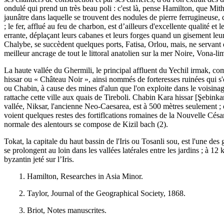
ondulé qui prend un très beau poli : c'est là, pense Hamilton, que Mithri
jaunâtre dans laquelle se trouvent des nodules de pierre ferrugineuse,
; le fer, afflué au feu de charbon, est d’ailleurs d'excellente qualité
errante, déplaçant leurs cabanes et leurs forges quand un gisement leur
Chalybe, se succèdent quelques ports, Fatisa, Orlou, mais, ne servant de
meilleur ancrage de tout le littoral anatolien sur la mer Noire, Vona-li
La haute vallée du Ghermili, le principal affluent du Yechil irmak, c
hissar ou « Château Noir », ainsi nommés de forteresses ruinées qui s
ou Chabin, à cause des mines d'alun que l'on exploite dans le voisinag
rattache cette ville aux quais de Tireboli. Chabin Kara hissar [Şebinka
vallée, Niksar, l'ancienne Neo-Caesarea, est à 500 mètres seulement ; el
voient quelques restes des fortiflcations romaines de la Nouvelle César
normale des alentours se compose de Kizil bach (2).
Tokat, la capitale du haut bassin de l'Iris ou Tosanli sou, est l'une de
se prolongent au loin dans les vallées latérales entre les jardins ; à
byzantin jeté sur l’Iris.
1. Hamilton, Researches in Asia Minor.
2. Taylor, Journal of the Geographical Society, 1868.
3. Briot, Notes manuscrites.