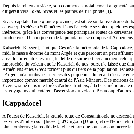
Depuis le milieu du siècle, son commerce a notablement augmenté, sur
dirigerait vers Tokat, Sivas et les plaines de l’Euphrate (1).
Sivas, capitale d'une grande province, est située sur la rive droite d
causse qui s'élève à 500 mètres. Dans l'enceinte se voient quelques es
intérieure, grâce à la convergence des principales routes de caravanes 
productives. Un cinquième de la population se compose d'Arméniens, qu
Kaisarieh [Kayseri], l'antique Césarée, la métropole de la Cappadoce, n
midi la masse énorme du mont Argée et que parcourt un petit affluent m
aussi le torrent de Césarée ; le défilé de sortie est certainement celu
rapprochée du volcan que le Kaisarieh de nos jours, n'a laissé que d'i
Arméniens et les Grecs forment plus du tiers de la population, est ass
l'Argée ; néanmoins les services des paquebots, longeant d'escale en e
importance comme marché central de l'Asie Mineure. Des maisons de ca
Everek, situé dans une forêts d'arbres fruitiers, à la base méridionale
les voyageurs qui tentèrent l'ascension du volcan. Beaucoup d'autres vi
[Cappadoce]
A l'ouest de Kaisarieh, la grande route de Constantinople ne descend pa
les villes d'Indjeh sou [Incesu], d'Ourgoub [Ürgüp] et de Nem chehr (Ne
plus nombreux ; la moitié de la ville et presque tout son commerce leu