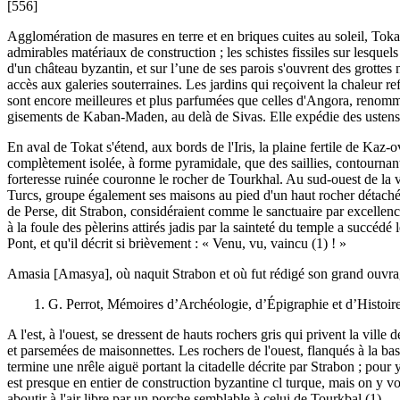
[556]
Agglomération de masures en terre et en briques cuites au soleil, Tokat
admirables matériaux de construction ; les schistes fissiles sur lesquel
d'un château byzantin, et sur l’une de ses parois s'ouvrent des grottes 
accès aux galeries souterraines. Les jardins qui reçoivent la chaleur re
sont encore meilleures et plus parfumées que celles d'Angora, renommé
gisements de Kaban-Maden, au delà de Sivas. Elle expédie des ustensi
En aval de Tokat s'étend, aux bords de l'Iris, la plaine fertile de Kaz
complètement isolée, à forme pyramidale, que des saillies, contournant
forteresse ruinée couronne le rocher de Tourkhal. Au sud-ouest de la val
Turcs, groupe également ses maisons au pied d'un haut rocher détaché d
de Perse, dit Strabon, considéraient comme le sanctuaire par excellence
à la foule des pèlerins attirés jadis par la sainteté du temple a succé
Pont, et qu'il décrit si brièvement : « Venu, vu, vaincu (1) ! »
Amasia [Amasya], où naquit Strabon et où fut rédigé son grand ouvrage
1. G. Perrot, Mémoires d’Archéologie, d’Épigraphie et d’Histoire
A l'est, à l'ouest, se dressent de hauts rochers gris qui privent la vill
et parsemées de maisonnettes. Les rochers de l'ouest, flanqués à la base
termine une nrêle aiguë portant la citadelle décrite par Strabon ; pour y
est presque en entier de construction byzantine cl turque, mais on y vo
aboutir à l'air libre par un porche semblable à celui de Tourkbal (1).