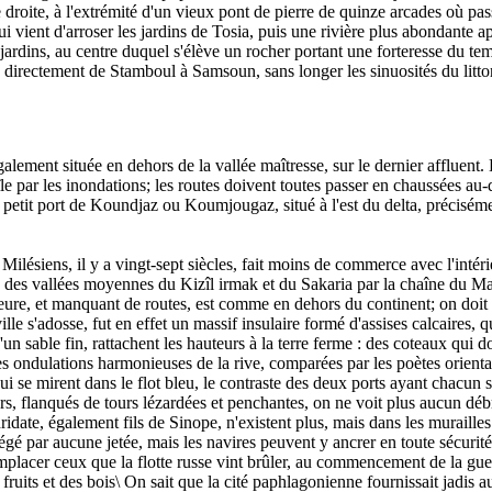
droite, à l'extrémité d'un vieux pont de pierre de quinze arcades où pass
 qui vient d'arroser les jardins de Tosia, puis une rivière plus abondant
et de jardins, au centre duquel s'élève un rocher portant une forteress
 directement de Stamboul à Samsoun, sans longer les sinuosités du litto
galement située en dehors de la vallée maîtresse, sur le dernier affluent. 
le par les inondations; les routes doivent toutes passer en chaussées au
etit port de Koundjaz ou Koumjougaz, situé à l'est du delta, précisément 
es Milésiens, il y a vingt-sept siècles, fait moins de commerce avec l'
 des vallées moyennes du Kizîl irmak et du Sakaria par la chaîne du Mar
eure, et manquant de routes, est comme en dehors du continent; on doit 
e s'adosse, fut en effet un massif insulaire formé d'assises calcaires, qu
n sable fin, rattachent les hauteurs à la terre ferme : des coteaux qui 
Les ondulations harmonieuses de la rive, comparées par les poètes orient
ui se mirent dans le flot bleu, le contraste des deux ports ayant chacun s
urs, flanqués de tours lézardées et penchantes, on ne voit plus aucun déb
idate, également fils de Sinope, n'existent plus, mais dans les murailles
tégé par aucune jetée, mais les navires peuvent y ancrer en toute sécuri
remplacer ceux que la flotte russe vint brûler, au commencement de la gu
uits et des bois\ On sait que la cité paphlagonienne fournissait jadis au