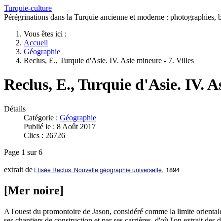
Turquie-culture
Pérégrinations dans la Turquie ancienne et moderne : photographies, bi
Vous êtes ici :
Accueil
Géographie
Reclus, E., Turquie d'Asie. IV. Asie mineure - 7. Villes
Reclus, E., Turquie d'Asie. IV. As
Détails
Catégorie :
Géographie
Publié le : 8 Août 2017
Clics : 26726
Page 1 sur 6
, 1894
extrait de
Elisée Reclus, Nouvelle géographie universelle
[Mer noire]
A l'ouest du promontoire de Jason, considéré comme la limite oriental
ses chantiers de construction et par ses carrières, d'où l'on extrait des