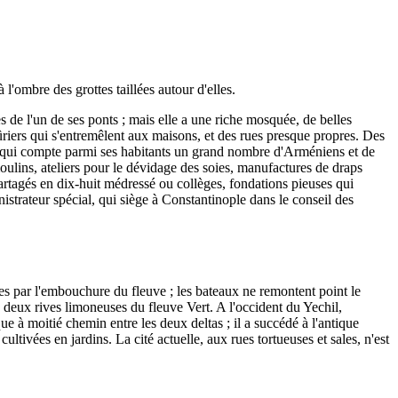
l'ombre des grottes taillées autour d'elles.
es de l'un de ses ponts ; mais elle a une riche mosquée, de belles
ûriers qui s'entremêlent aux maisons, et des rues presque propres. Des
ia, qui compte parmi ses habitants un grand nombre d'Arméniens et de
moulins, ateliers pour le dévidage des soies, manufactures de draps
artagés en dix-huit médressé ou collèges, fondations pieuses qui
istrateur spécial, qui siège à Constantinople dans le conseil des
es par l'embouchure du fleuve ; les bateaux ne remontent point le
 deux rives limoneuses du fleuve Vert. A l'occident du Yechil,
 à moitié chemin entre les deux deltas ; il a succédé à l'antique
ultivées en jardins. La cité actuelle, aux rues tortueuses et sales, n'est