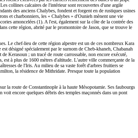
Les collines calcaires de l'intérieur sont recouvertes d'une argile
endants des anciens Chalybes, fondent et forgent en de rustiques usines
orgerons et charbonniers, les « Chalybes » d'Ounieh mènent une vie
ories amoncelées (1). A l'est, également sur la côte de la contrée des
dans cette région, abrité par le promontoire de Jason, que se trouve le
es. Le chef-lieu de cette région alpestre est un de ces nombreux Kara
tale est désigné spécialement par le surnom de Cheb-khaneh, Chabanah
rt de Kerasoun ; un tracé de route carrossable, non encore exécuté,
, est à plus de 1600 mètres d'altitude. L'autre ville commerçante de la
esses de l'Iris. Au milieu de sa vaste forêt d'arbres fruitiers se
amilton, la résidence de Mithridate. Presque toute la population
tape sur la route de Constantinople à la haute Mésopotamie. Ses faubourgs
 l'on voit encore quelques débris des temples maçonnés dans un pont