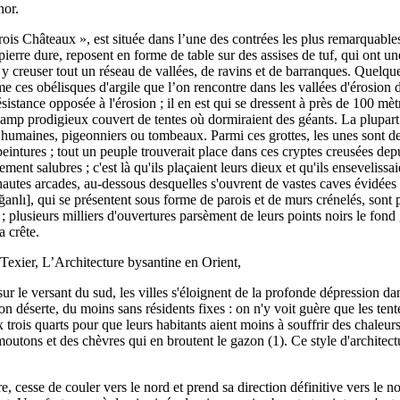
nor.
ois Châteaux », est située dans l’une des contrées les plus remarquables
ierre dure, reposent en forme de table sur des assises de tuf, qui ont u
r y creuser tout un réseau de vallées, de ravins et de barranques. Quelqu
e ces obélisques d'argile que l’on rencontre dans les vallées d'érosion d
stance opposée à l'érosion ; il en est qui se dressent à près de 100 mètr
un camp prodigieux couvert de tentes où dormiraient des géants. La plupart
 humaines, pigeonniers ou tombeaux. Parmi ces grottes, les unes sont de
intures ; tout un peuple trouverait place dans ces cryptes creusées dep
itement salubres ; c'est là qu'ils plaçaient leurs dieux et qu'ils ensevel
hautes arcades, au-dessous desquelles s'ouvrent de vastes caves évidées 
anlı], qui se présentent sous forme de parois et de murs crénelés, sont
s ; plusieurs milliers d'ouvertures parsèment de leurs points noirs le fond
a crête.
exier, L’Architecture bysantine en Orient,
ur le versant du sud, les villes s'éloignent de la profonde dépression da
 sinon déserte, du moins sans résidents fixes : on n'y voit guère que les
trois quarts pour que leurs habitants aient moins à souffrir des chaleurs 
s moutons et des chèvres qui en broutent le gazon (1). Ce style d'archite
, cesse de couler vers le nord et prend sa direction définitive vers le nor