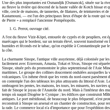
Une des plus importantes est Osmandjik [Osmancık], située sur la rive 
au fleuve la rivière qui descend de la haute vallée de Kotch hissar et
ville, cercle de maisons, de tanneries, de filatures, de teintureries 
Kastamouni, — est l'un des principaux lieux d'étape de la route qui va
de Pierre » a remplacé l'ancienne Pompéiopolis.
1. G. Perrot, ouvrage cité.
A l'est du fleuve Vizir-Köpri, entourée de cyprès et de peupliers, est é
marécages qui le bordeni, sur un terrain élevé, souvent transformé en î
humides et féconds est le tabac, qu'on expédie à Constantinople par le p
la côte.
La charmante Sinope, l'antique ville assyrienne, déjà colonisée par l
facilement avec Erzeroum, Amasia, Tokat et Sivas, Sinope est séparée
Sinope, située près du promontoire le plus septentrional de l'Asie Min
maritimes. Le groupe des collines doucement ondulées auxquelles la vill
volcaniques. Un isthme étroit que les vents du nord-ouest parsèment d'u
on contemple l'un des tableaux les plus attrayants du littoral d'Asie. 
ombragent les pentes, les maisons, les tours, les minarets, les navires q
fait de Sinope le joyau de l'Anatolie du nord. Mais à l'intérieur des m
temps où naquit Diogène le Cynique ; les édifices que construisit Mîthr
antiques. Le port méridional, de beaucoup le plus fréquenté, n'est pro
reconstruit à Sinope un arsenal et un chantier de construction, pour 
la rade. Le commerce local n'a d'importance que pour l'expédition des fr