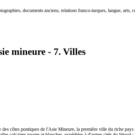
ographies, documents anciens, relations franco-turques, langue, arts, cu
ie mineure - 7. Villes
e des côtes pontiques de l'Asie Mineure, la première ville du riche pay
 dalles calcaires rouges et blanches, expédiées à d'autres cités du littoral