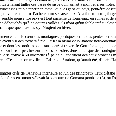
date faisait tailler ces vases de jaspe qu'il aimait à montrer à ses hôtes. 
 d'une assez faible teneur en métal, que les gens du pays, peut-être desc
 et le gouvernement turc l’achète pour ses arsenaux. A la fois mineurs, f
 semble épuisé. Le pays est tout parsemé de fourneaux en ruines et de sc
 débouchés qu'à de courtes vallées, ils n'ont qu'un faible trafic : c'est 
man : quelques navires s'y réfugient en hiver.
ommence dans le cœur des montagnes pontiques, entre des pentes herbeus
'élèvent sur des rochers à pic. Le Kara hissar de l'Anatolie nord-orien
e et dont les produits sont transportés à travers le Goumbet-dagh au po
rahisar], haut perchée sur une roche isolée, dans un cirque de montagnes
le se trouve à 50 kilomètres à peine du confluent des deux branches maîtr
ée. C'est dans cette ville, la Cabira de Strabon, qu'aurait été, d'après H
s grandes cités de l'Anatolie intérieure et l'un des principaux lieux d'é
 12 kilomètres en amont s'élevait la somptueuse Comana pontique (3), où