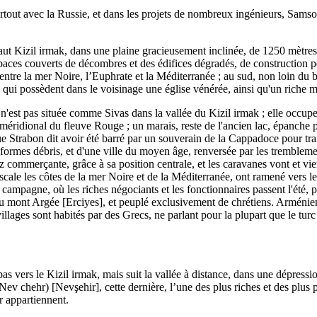
tout avec la Russie, et dans les projets de nombreux ingénieurs, Samso
u haut Kizil irmak, dans une plaine gracieusement inclinée, de 1250 mètr
paces couverts de décombres et des édifices dégradés, de construction pe
entre la mer Noire, l’Euphrate et la Méditerranée ; au sud, non loin du 
i possèdent dans le voisinage une église vénérée, ainsi qu'un riche mo
'est pas située comme Sivas dans la vallée du Kizil irmak ; elle occupe 
éridional du fleuve Rouge ; un marais, reste de l'ancien lac, épanche p
i que Strabon dit avoir été barré par un souverain de la Cappadoce pour t
nformes débris, et d'une ville du moyen âge, renversée par les trembleme
ez commerçante, grâce à sa position centrale, et les caravanes vont et 
scale les côtes de la mer Noire et de la Méditerranée, ont ramené vers l
mpagne, où les riches négociants et les fonctionnaires passent l'été, 
 du mont Argée [Erciyes], et peuplé exclusivement de chrétiens. Arméniens
llages sont habités par des Grecs, ne parlant pour la plupart que le turc 
s vers le Kizil irmak, mais suit la vallée à distance, dans une dépressi
v chehr) [Nevşehir], cette dernière, l’une des plus riches et des plus p
r appartiennent.