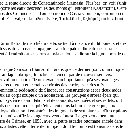
e la route directe de Constantinople à Amasia. Plus bas, on voit s'unir
e apporte les eaux descendues des monts qui entourent Kastamouni. Cette
e du temps des Comnène, — d'où son nom de Castra Comneni, corrompu en
ral. En aval, sur la même rivière, Tach-kôpri [Taşköprü] ou le « Pont
Enfin Bafra, le marché du delta, se tient à distance du lit boueux et des
-dessus de la basse campagne. La principale culture de ces terrains
à l'endroit où les terres alluviales font saillie sur la ligne normale de
intérieur que Samsoun [Samsun]. Tandis que ce dernier port communique
aï-dagh, abrupte, franchie seulement par de mauvais sentiers.
y voir une sorte d'île ne devant son importance qu'à ses avantages
e recouvrent en certains endroits des trachytes et des tufs
dominent le pédoncule de Sinope, ses constructions et ses deux rades,
aux au corps souple d'un adolescent, les groupes d'arbres épars qui
on système d'ondulations et de courants, ses risées et ses reflets, ont
ris des monuments qui s'élevaient dans la libre cité grecque, aux
 byzantines sont encastrés des fragments de sculptures et d'inscriptions
té quand souffle le dangereux vent d'ouest. Le gouvernement turc a
erre de Crimée, en 1853, avec la petite escadre ottomane ancrée dans
x artistes cette « terre de Sinope » dont le nom s'est transmis dans le