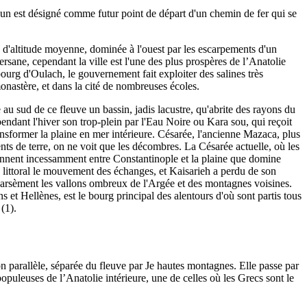
un est désigné comme futur point de départ d'un chemin de fer qui se
es d'altitude moyenne, dominée à l'ouest par les escarpements d'un
rsane, cependant la ville est l'une des plus prospères de l’Anatolie
bourg d'Oulach, le gouvernement fait exploiter des salines très
nastère, et dans la cité de nombreuses écoles.
au sud de ce fleuve un bassin, jadis lacustre, qu'abrite des rayons du
endant l'hiver son trop-plein par l'Eau Noire ou Kara sou, qui reçoit
ransformer la plaine en mer intérieure. Césarée, l'ancienne Mazaca, plus
nts de terre, on ne voit que les décombres. La Césarée actuelle, où les
viennent incessamment entre Constantinople et la plaine que domine
e littoral le mouvement des échanges, et Kaisarieh a perdu de son
parsèment les vallons ombreux de l'Argée et des montagnes voisines.
 et Hellènes, est le bourg principal des alentours d'où sont partis tous
(1).
on parallèle, séparée du fleuve par Je hautes montagnes. Elle passe par
opuleuses de l’Anatolie intérieure, une de celles où les Grecs sont le