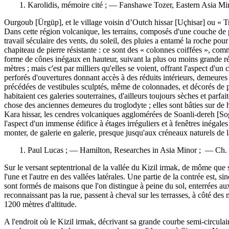
1. Karolidis, mémoire cité ; — Fanshawe Tozer, Eastern Asia Mi
Ourgoub [Ürgüp], et le village voisin d’Outch hissar [Uçhisar] ou « Tr
Dans cette région volcanique, les terrains, composés d'une couche de p
travail séculaire des vents, du soleil, des pluies a entamé la roche pou
chapiteau de pierre résistante : ce sont des « colonnes coiffées », comm
forme de cônes inégaux en hauteur, suivant la plus ou moins grande rési
mètres ; mais c'est par milliers qu'elles se voient, offrant l'aspect d'
perforés d'ouvertures donnant accès à des réduits intérieurs, demeures
précédées de vestibules sculptés, même de colonnades, et décorés de pe
habitaient ces galeries souterraines, d'ailleurs toujours sèches et parfa
chose des anciennes demeures du troglodyte ; elles sont bâties sur de 
Kara hissar, les cendres volcaniques agglomérées de Soanli-dereh [Soğ
l'aspect d'un immense édifice à étages irréguliers et à fenêtres inégale
monter, de galerie en galerie, presque jusqu'aux créneaux naturels de l
1. Paul Lucas ; — Hamilton, Researches in Asia Minor ; — Ch. T
Sur le versant septentrional de la vallée du Kizil irmak, de môme que s
l'une et l'autre en des vallées latérales. Une partie de la contrée est,
sont formés de maisons que l'on distingue à peine du sol, enterrées aux 
reconnaissant pas la rue, passent à cheval sur les terrasses, à côté de
1200 mètres d'altitude.
A l'endroit où le Kizil irmak, décrivant sa grande courbe semi-circulaire