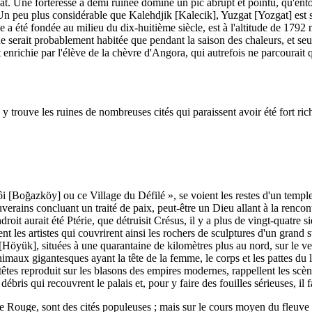
. Une forteresse à demi ruinée domine un pic abrupt et pointu, qu'ento
 Un peu plus considérable que Kalehdjik [Kalecik], Yuzgat [Yozgat] est 
le a été fondée au milieu du dix-huitième siècle, est à l'altitude de 179
ne serait probablement habitée que pendant la saison des chaleurs, et se
st enrichie par l'élève de la chèvre d'Angora, qui autrefois ne parcourait 
n y trouve les ruines de nombreuses cités qui paraissent avoir été fort 
 [Boğazköy] ou ce Village du Défilé », se voient les restes d'un templ
verains concluant un traité de paix, peut-être un Dieu allant à la rencon
endroit aurait été Ptérie, que détruisit Crésus, il y a plus de vingt-quatre
 les artistes qui couvrirent ainsi les rochers de sculptures d'un grand st
yük], situées à une quarantaine de kilomètres plus au nord, sur le vers
imaux gigantesques ayant la tête de la femme, le corps et les pattes du l
x têtes reproduit sur les blasons des empires modernes, rappellent les scè
débris qui recouvrent le palais et, pour y faire des fouilles sérieuses, 
euve Rouge, sont des cités populeuses ; mais sur le cours moyen du fleuve