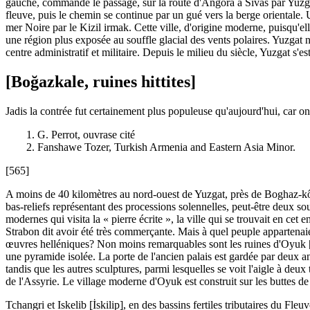
gauche, commande le passage, sur la route d'Angora à Sivas par Yuzgat
fleuve, puis le chemin se continue par un gué vers la berge orientale.
mer Noire par le Kizil irmak. Cette ville, d'origine moderne, puisqu'el
une région plus exposée au souffle glacial des vents polaires. Yuzgat 
centre administratif et militaire. Depuis le milieu du siècle, Yuzgat s'e
[Boğazkale, ruines hittites]
Jadis la contrée fut certainement plus populeuse qu'aujourd'hui, car o
1. G. Perrot, ouvrase cité
2. Fanshawe Tozer, Turkish Armenia and Eastern Asia Minor.
[565]
A moins de 40 kilomètres au nord-ouest de Yuzgat, près de Boghaz-kôi
bas-reliefs représentant des processions solennelles, peut-être deux sou
modernes qui visita la « pierre écrite », la ville qui se trouvait en cet 
Strabon dit avoir été très commerçante. Mais à quel peuple appartenaient
œuvres helléniques? Non moins remarquables sont les ruines d'Oyuk [Hö
une pyramide isolée. La porte de l'ancien palais est gardée par deux an
tandis que les autres sculptures, parmi lesquelles se voit l'aigle à deu
de l'Assyrie. Le village moderne d'Oyuk est construit sur les buttes de 
Tchangri et Iskelib [İskilip], en des bassins fertiles tributaires du Fl