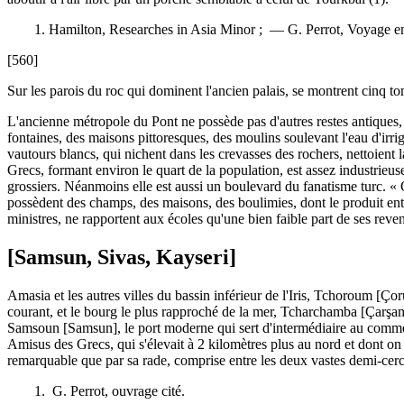
1. Hamilton, Researches in Asia Minor ; — G. Perrot, Voyage e
[560]
Sur les parois du roc qui dominent l'ancien palais, se montrent cinq tom
L'ancienne métropole du Pont ne possède pas d'autres restes antiques, si
fontaines, des maisons pittoresques, des moulins soulevant l'eau d'irr
vautours blancs, qui nichent dans les crevasses des rochers, nettoient
Grecs, formant environ le quart de la population, est assez industrieus
grossiers. Néanmoins elle est aussi un boulevard du fanatisme turc. «
possèdent des champs, des maisons, des boulimies, dont le produit entr
ministres, ne rapportent aux écoles qu'une bien faible part de ses revenu
[Samsun, Sivas, Kayseri]
Amasia et les autres villes du bassin inférieur de l'Iris, Tchoroum [Ç
courant, et le bourg le plus rapproché de la mer, Tcharchamba [Çarşamb
Samsoun [Samsun], le port moderne qui sert d'intermédiaire au commerc
Amisus des Grecs, qui s'élevait à 2 kilomètres plus au nord et dont on vo
remarquable que par sa rade, comprise entre les deux vastes demi-cercl
1. G. Perrot, ouvrage cité.