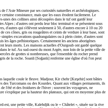
 de l’Asie Mineure par ses curiosités naturelles et archéologiques.
ne certaine consistance, mais que les eaux érodent facilement. Le
es-unes des collines ainsi découpées dans le tuf ont gardé leur
es Alpes ; d'autres ont perdu leur bloc terminal et se présentent sous
es, d'autres qui s'élèvent seulement à 50, d'autres encore à 10 ou 20
 de ces cônes, gris ou rougeâtres et ceints de verdure à leur base, sont
 simples excavations quadrangulaires ou à plein cintre, d'autres sont
uis les âges préhistoriques. Certainement les anciens aborigènes
issaient leurs morts. Les maisons actuelles d'Ourgoub ont gardé quelque
dans le tuf. Au sud-ouest du mont Argée, non loin de la petite ville de
 percées de grottes si nombreuses, que l'ensemble du rocher prend
 gris de la roche. Soanli [Soğanlı] renferme une église d'où l'on peut
ns laquelle coule le fleuve. Madjour, Kir chehr [Kırşehir] sont bâties
 tentes des Turcomans ou des Kourdes. Quant aux villages permanents, ils
de l'été et des froidures de l'hiver ; souvent les voyageurs, ne
cture s'explique par la hauteur des plateaux, qui ont en moyenne plus de
d-est, une petite ville, Kalehdjik ou le « Châtelet », située sur la rive