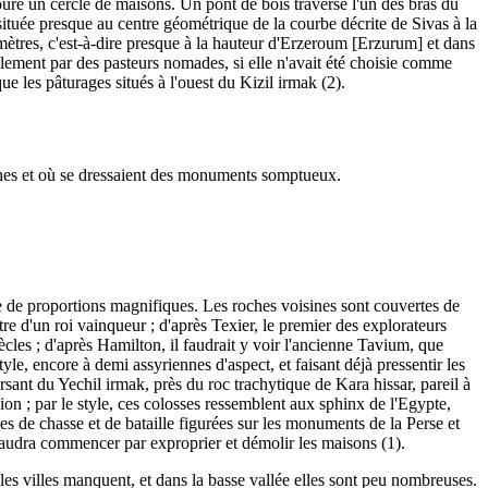
ure un cercle de maisons. Un pont de bois traverse l'un des bras du
située presque au centre géométrique de la courbe décrite de Sivas à la
2 mètres, c'est-à-dire presque à la hauteur d'Erzeroum [Erzurum] et dans
ulement par des pasteurs nomades, si elle n'avait été choisie comme
que les pâturages situés à l'ouest du Kizil irmak (2).
riches et où se dressaient des monuments somptueux.
e de proportions magnifiques. Les roches voisines sont couvertes de
tre d'un roi vainqueur ; d'après Texier, le premier des explorateurs
 siècles ; d'après Hamilton, il faudrait y voir l'ancienne Tavium, que
yle, encore à demi assyriennes d'aspect, et faisant déjà pressentir les
ant du Yechil irmak, près du roc trachytique de Kara hissar, pareil à
ion ; par le style, ces colosses ressemblent aux sphinx de l'Egypte,
nes de chasse et de bataille figurées sur les monuments de la Perse et
il faudra commencer par exproprier et démolir les maisons (1).
 les villes manquent, et dans la basse vallée elles sont peu nombreuses.