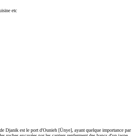
isine etc
s de Djanik est le port d'Ounieh [Ünye], ayant quelque importance par
 ; les roches excavées par les carriers renferment des bancs d'un jaspe