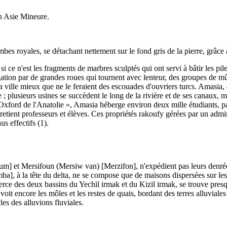
n Asie Mineure.
bes royales, se détachant nettement sur le fond gris de la pierre, grâce à 
 ce n'est les fragments de marbres sculptés qui ont servi à bâtir les pil
igation par de grandes roues qui tournent avec lenteur, des groupes de m
 la ville mieux que ne le feraient des escouades d'ouvriers turcs. Amas
e ; plusieurs usines se succèdent le long de la rivière et de ses canaux, 
 Oxford de l'Anatolie », Amasia héberge environ deux mille étudiants, p
etient professeurs et élèves. Ces propriétés rakoufy gérées par un admin
s effectifs (1).
orum] et Mersifoun (Mersiw van) [Merzifon], n'expédient pas leurs denré
a], à la tête du delta, ne se compose que de maisons dispersées sur les
e des deux bassins du Yechil irmak et du Kizil irmak, se trouve presque
it encore les môles et les restes de quais, bordant des terres alluviales c
es des alluvions fluviales.