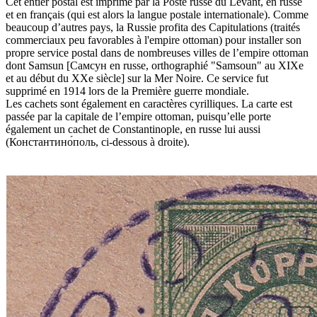
Cet entier postal est imprimé par la Poste russe du Levant, en russe
et en français (qui est alors la langue postale internationale). Comme
beaucoup d’autres pays, la Russie profita des Capitulations (traités
commerciaux peu favorables à l'empire ottoman) pour installer son
propre service postal dans de nombreuses villes de l’empire ottoman
dont Samsun [Самсун en russe, orthographié "Samsoun" au XIXe
et au début du XXe siècle] sur la Mer Noire. Ce service fut
supprimé en 1914 lors de la Première guerre mondiale.
Les cachets sont également en caractères cyrilliques. La carte est
passée par la capitale de l’empire ottoman, puisqu’elle porte
également un cachet de Constantinople, en russe lui aussi
(Константино́поль, ci-dessous à droite).