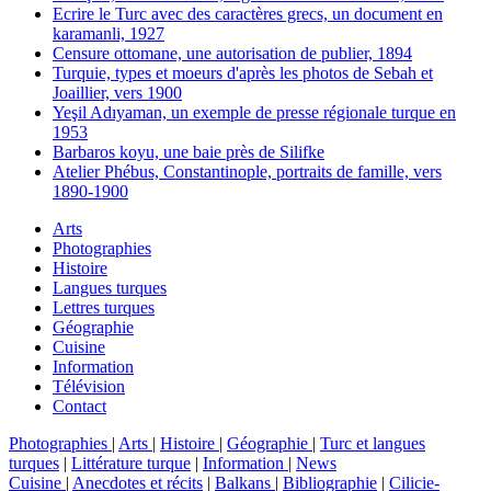
Ecrire le Turc avec des caractères grecs, un document en
karamanli, 1927
Censure ottomane, une autorisation de publier, 1894
Turquie, types et moeurs d'après les photos de Sebah et
Joaillier, vers 1900
Yeşil Adıyaman, un exemple de presse régionale turque en
1953
Barbaros koyu, une baie près de Silifke
Atelier Phébus, Constantinople, portraits de famille, vers
1890-1900
Arts
Photographies
Histoire
Langues turques
Lettres turques
Géographie
Cuisine
Information
Télévision
Contact
Photographies
|
Arts
|
Histoire
|
Géographie
|
Turc et langues
turques
|
Littérature turque
|
Information
|
News
Cuisine
|
Anecdotes et récits
|
Balkans
|
Bibliographie
|
Cilicie-