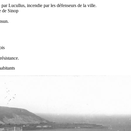
 par Lucullus, incendie par les défenseurs de la ville.
e de Sinop
amsun.
ois
ésistance.
'habitants