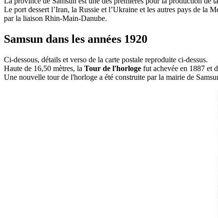
La province de Samsun est une des premières pour la production de t
Le port dessert l’Iran, la Russie et l’Ukraine et les autres pays de la
par la liaison Rhin-Main-Danube.
Samsun dans les années 1920
Ci-dessous, détails et verso de la carte postale reproduite ci-dessus.
Haute de 16,50 mètres, la
Tour de l'horloge
fut achevée en 1887 et dé
Une nouvelle tour de l'horloge a été construite par la mairie de Sams