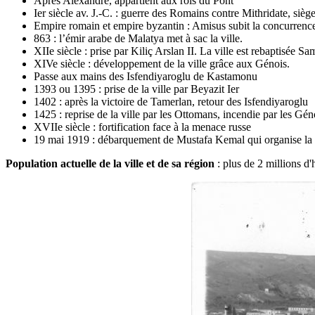
Après Alexandre, appartient aux rois du Pont
Ier siècle av. J.-C. : guerre des Romains contre Mithridate, siège
Empire romain et empire byzantin : Amisus subit la concurrenc
863 : l’émir arabe de Malatya met à sac la ville.
XIIe siècle : prise par Kiliç Arslan II. La ville est rebaptisée S
XIVe siècle : développement de la ville grâce aux Génois.
Passe aux mains des Isfendiyaroglu de Kastamonu
1393 ou 1395 : prise de la ville par Beyazit Ier
1402 : après la victoire de Tamerlan, retour des Isfendiyaroglu
1425 : reprise de la ville par les Ottomans, incendie par les Gén
XVIIe siècle : fortification face à la menace russe
19 mai 1919 : débarquement de Mustafa Kemal qui organise la r
Population actuelle de la ville et de sa région
: plus de 2 millions d