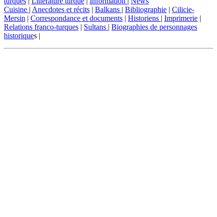
turques
|
Littérature turque
|
Information
|
News
Cuisine
|
Anecdotes et récits
|
Balkans
|
Bibliographie
|
Cilicie-
Mersin
|
Correspondance et documents
|
Historiens
|
Imprimerie
|
Relations franco-turques
|
Sultans
|
Biographies de personnages
historique
s |