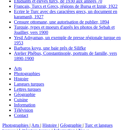
Etudiants et élèves turcs, de 1930 aux années 70
Français, Turcs et Grecs, régions de Bursa et Izmir, 1922
Ecrire le Turc avec des caractères grecs, un document en
karamanli, 1927
Censure ottomane, une autorisation de publier, 1894
Turquie, types et moeurs d'après les photos de Sebah et
Joaillier, vers 1900
Yeşil Adıyaman, un exemple de presse régionale turque en
1953
Barbaros koyu, une baie près de Silifke
Atelier Phébus, Constantinople, portraits de famille, vers
1890-1900
Arts
Photographies
Histoire
Langues turques
Lettres turques
Géographie
Cuisine
Information
Télévision
Contact
Photographies
|
Arts
|
Histoire
|
Géographie
|
Turc et langues