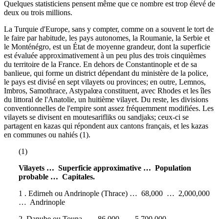
Quelques statisticiens pensent même que ce nombre est trop élevé de
deux ou trois millions.
La Turquie d'Europe, sans y compter, comme on a souvent le tort de
le faire par habitude, les pays autonomes, la Roumanie, la Serbie et
le Monténégro, est un État de moyenne grandeur, dont la superficie
est évaluée approximativement à un peu plus des trois cinquièmes
du territoire de la France. En dehors de Constantinople et de sa
banlieue, qui forme un district dépendant du ministère de la police,
le pays est divisé en sept vilayets ou provinces; en outre, Lemnos,
Imbros, Samothrace, Astypalœa constituent, avec Rhodes et les îles
du littoral de l'Anatolie, un huitième vilayet. Du reste, les divisions
conventionnelles de l'empire sont assez fréquemment modifiées. Les
vilayets se divisent en moutesarifliks ou sandjaks; ceux-ci se
partagent en kazas qui répondent aux cantons français, et les kazas
en communes ou nahiés (1).
(1)
Vilayets … Superficie approximative … Population
probable … Capitales.
1 . Edirneh ou Andrinople (Thrace) … 68,000 … 2,000,000
… Andrinople
2. Danube ou Touna … 86,000 … 5,700,000 …