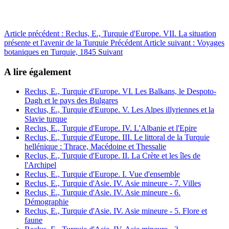
Article précédent : Reclus, E., Turquie d'Europe. VII. La situation
présente et l'avenir de la Turquie
Précédent
Article suivant : Voyages
botaniques en Turquie, 1845
Suivant
A lire également
Reclus, E., Turquie d'Europe. VI. Les Balkans, le Despoto-
Dagh et le pays des Bulgares
Reclus, E., Turquie d'Europe. V. Les Alpes illyriennes et la
Slavie turque
Reclus, E., Turquie d'Europe. IV. L'Albanie et l'Epire
Reclus, E., Turquie d'Europe. III. Le littoral de la Turquie
hellénique : Thrace, Macédoine et Thessalie
Reclus, E., Turquie d'Europe. II. La Crète et les îles de
l'Archipel
Reclus, E., Turquie d'Europe. I. Vue d'ensemble
Reclus, E., Turquie d'Asie. IV. Asie mineure - 7. Villes
Reclus, E., Turquie d'Asie. IV. Asie mineure - 6.
Démographie
Reclus, E., Turquie d'Asie. IV. Asie mineure - 5. Flore et
faune