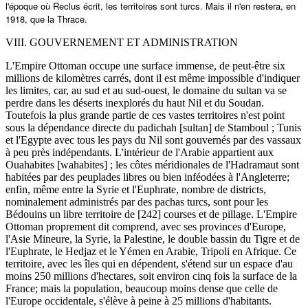
l'époque où Reclus écrit, les territoires sont turcs. Mais il n'en restera, en
1918, que la Thrace.
VIII. GOUVERNEMENT ET ADMINISTRATION
L'Empire Ottoman occupe une surface immense, de peut-être six
millions de kilomètres carrés, dont il est même impossible d'indiquer
les limites, car, au sud et au sud-ouest, le domaine du sultan va se
perdre dans les déserts inexplorés du haut Nil et du Soudan.
Toutefois la plus grande partie de ces vastes territoires n'est point
sous la dépendance directe du padichah [sultan] de Stamboul ; Tunis
et l'Egypte avec tous les pays du Nil sont gouvernés par des vassaux
à peu près indépendants. L'intérieur de l'Arabie appartient aux
Ouahabites [wahabites] ; les côtes méridionales de l'Hadramaut sont
habitées par des peuplades libres ou bien inféodées à l'Angleterre;
enfin, même entre la Syrie et l'Euphrate, nombre de districts,
nominalement administrés par des pachas turcs, sont pour les
Bédouins un libre territoire de [242] courses et de pillage. L'Empire
Ottoman proprement dit comprend, avec ses provinces d'Europe,
l'Asie Mineure, la Syrie, la Palestine, le double bassin du Tigre et de
l'Euphrate, le Hedjaz et le Yémen en Arabie, Tripoli en Afrique. Ce
territoire, avec les îles qui en dépendent, s'étend sur un espace d'au
moins 250 millions d'hectares, soit environ cinq fois la surface de la
France; mais la population, beaucoup moins dense que celle de
l'Europe occidentale, s'élève à peine à 25 millions d'habitants.