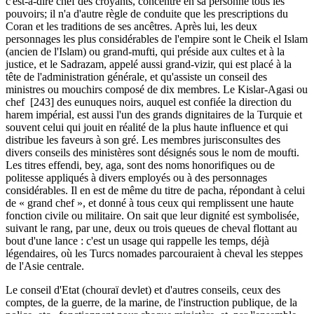
c'est-à-dire chef des croyants, concentre en sa personne tous les
pouvoirs; il n'a d'autre règle de conduite que les prescriptions du
Coran et les traditions de ses ancêtres. Après lui, les deux
personnages les plus considérables de l'empire sont le Cheik el Islam
(ancien de l'Islam) ou grand-mufti, qui préside aux cultes et à la
justice, et le Sadrazam, appelé aussi grand-vizir, qui est placé à la
tête de l'administration générale, et qu'assiste un conseil des
ministres ou mouchirs composé de dix membres. Le Kislar-Agasi ou
chef [243] des eunuques noirs, auquel est confiée la direction du
harem impérial, est aussi l'un des grands dignitaires de la Turquie et
souvent celui qui jouit en réalité de la plus haute influence et qui
distribue les faveurs à son gré. Les membres jurisconsultes des
divers conseils des ministères sont désignés sous le nom de moufti.
Les titres effendi, bey, aga, sont des noms honorifiques ou de
politesse appliqués à divers employés ou à des personnages
considérables. Il en est de même du titre de pacha, répondant à celui
de « grand chef », et donné à tous ceux qui remplissent une haute
fonction civile ou militaire. On sait que leur dignité est symbolisée,
suivant le rang, par une, deux ou trois queues de cheval flottant au
bout d'une lance : c'est un usage qui rappelle les temps, déjà
légendaires, où les Turcs nomades parcouraient à cheval les steppes
de l'Asie centrale.
Le conseil d'Etat (chouraï devlet) et d'autres conseils, ceux des
comptes, de la guerre, de la marine, de l'instruction publique, de la