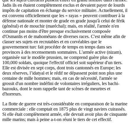
Jadis ils en étaient complètement exclus et devaient payer de lourds
impôts de capitation en échange du service militaire. Actuellement, il
est convenu officiellement que les « rayas » peuvent contribuer à la
défense nationale et monter de grade en grade jusqu'à celui de férik
(général) et de mouchir (maréchal); mais, en réalité, l'armée n'en
continue pas moins d'être presque exclusivement composée
d'Osmanlis et de mahométans de diverses races. C'est même afin de
classer ses sujets en recrutables et en corvéables que le
gouvernement turc fait procéder de temps en temps dans ses
provinces à des recensements sommaires. L'armée active (nizam),
organisée sur le modèle prussien, ne comprend guère plus de
100,000 soldats, quoique l'effectif officiel soit supérieur d'un tiers.
Elle est divisée en sept corps, dont trois cantonnés en Europe; les
deux réserves, l’idatyal et le rédif ne dépassent point non plus une
centaine de mille hommes; mais, en cas de nécessité, l'armée se
grossit d'un nombre indéfini de volontaires irréguliers, les bachi-
bazouks, dont le nom rappelle tant de scènes de meurtres et
d'horreurs.
La flotte de guerre est très-considérable en comparaison de la marine
commerciale : elle comptait en 1875 plus de vingt navires cuirassés.
Si elle était complètement armée, elle devrait avoir plus de cinquante
mille marins; mais à peine a-t-on réuni le tiers de cet effectif.