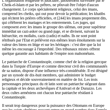
L'organisation religieuse et judiciaire, jalousement surveillée par le
Cheik-el-lslam et par les prêtres, ne p0uvait être l'objet d'aucun
changement. Le corps spécialement religieux, celui des imans,
comprend les cheiks, qui out pour devoir la prédication; les khatibs
qui récitent les prières officielles, et [244] les imans proprement dits,
qui célèbrent les mariages et les enterrements. Les juges, qui
composent avec les imans le groupe des ulémas, ont pour supérieur
immédiat un cazi-asker ou grand-juge, et se divisent, suivant la
hiérarchie, en mollahs, cazis (cadis) et naïbs. Ils ne sont point
rétribués par l'Etat et prélèvent eux-mêmes leurs émoluments sur la
valeur des biens en litige et sur les héritages : c'est dire que la loi
même les encourage à l'improbité. Des tribunaux mixtes offrent
quelque garantie aux habitants de l'empire non mahométans.
Le patriarche de Constantinople, comme chef de la religion grecque
dans la Turquie d'Europe et comme directeur civil des communautés
de sa nation, dispose d'une influence très-considérable. Il est désigné
par un synode de dix-huit membres, qui administre le budget
religieux et décide souverainement en matière de foi. Les trois
personnages principaux du rit latin sont un patriarche siégeant dans
la capitale et les deux archevêques d'Antivari et de Durazzo. Les
deux cultes arméniens ont chacun leur patriarche résidant à
Constantinople.
Il serait trop dangereux pour la puissance des Ottomans en Europe
que les sujets chrétiens pussent entrer en grand nombre dans l'armée.