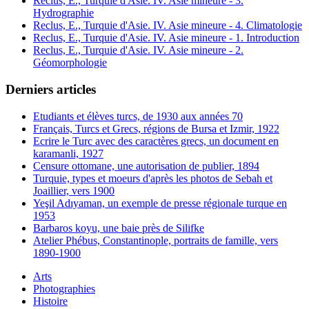
Reclus, E., Turquie d'Asie. IV. Asie mineure - 3.
Hydrographie
Reclus, E., Turquie d'Asie. IV. Asie mineure - 4. Climatologie
Reclus, E., Turquie d'Asie. IV. Asie mineure - 1. Introduction
Reclus, E., Turquie d'Asie. IV. Asie mineure - 2.
Géomorphologie
Derniers articles
Etudiants et élèves turcs, de 1930 aux années 70
Français, Turcs et Grecs, régions de Bursa et Izmir, 1922
Ecrire le Turc avec des caractères grecs, un document en
karamanli, 1927
Censure ottomane, une autorisation de publier, 1894
Turquie, types et moeurs d'après les photos de Sebah et
Joaillier, vers 1900
Yeşil Adıyaman, un exemple de presse régionale turque en
1953
Barbaros koyu, une baie près de Silifke
Atelier Phébus, Constantinople, portraits de famille, vers
1890-1900
Arts
Photographies
Histoire