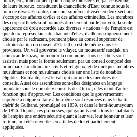
police, etc., fonctionnent pour chaque ministère, et, par l'ensemble
de leurs bureaux, constituent la chancellerie d'Etat, connue sous le
nom de divan. En outre, une cour suprême, divisée en deux sections,
s'occupe des affaires civiles et des affaires criminelles. Les membres
des corps officiels sont nommés directement par le pouvoir; la seule
apparence de droit accordée aux diverses « nations » de l'empire est
que deux représentants de chacune d'elles, d'ailleurs soigneusement
choisis par le sadrazam, prennent place au conseil supérieur de
l'administration ou conseil d'Etat. Il en est de même dans les
provinces. Un vali gouverne le vilayet, un moutesarif sandjak, un
caïmacan le kazas, un moudir la commune. Tous ces chefs sont
assistés, mais pour la forme seulement, par un conseil composé des
principaux fonctionnaires civils et religieux, et de quelques membres
musulmans et non musulmans choisis sur une liste de notables
éligibles. En réalité, c'est le vali qui nomme les membres des
conseils. Aussi ces assemblées sont-elles désignées en langage
populaire sous le nom de « conseils des Oui » ; elles n'ont d'autre
fonction que d'approuver. Les conditions que le gouvernement
suprême a daigné se faire à lui-même sont résumées dans le halti-
chérif de Gulhané, promulgué en 1839, et dans le hatti-houmayoum
de 1856. Depuis, ces promesses, qui garantissent à tous les habitants
de l'empire une entière sécurité quant à leur vie, leur honneur et leur
fortune, ont été converties en articles de loi et partiellement
appliquées.