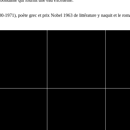
abondante qui fournit une eau excellente."
-1971), poète grec et prix Nobel 1963 de littérature y naquit et le ro