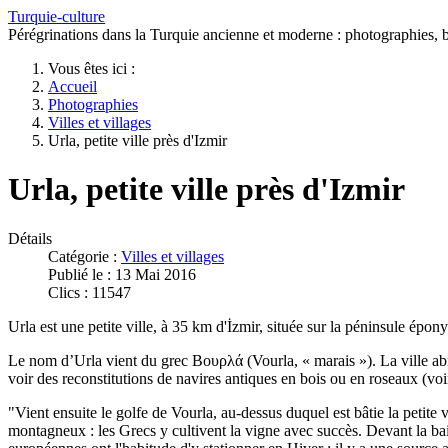
Turquie-culture
Pérégrinations dans la Turquie ancienne et moderne : photographies, bi
Vous êtes ici :
Accueil
Photographies
Villes et villages
Urla, petite ville près d'Izmir
Urla, petite ville près d'Izmir
Détails
Catégorie :
Villes et villages
Publié le : 13 Mai 2016
Clics : 11547
Urla est une petite ville, à 35 km d'İzmir, située sur la péninsule épon
Le nom d’Urla vient du grec Βουρλά (Vourla, « marais »). La ville ab
voir des reconstitutions de navires antiques en bois ou en roseaux (voi
"Vient ensuite le golfe de Vourla, au-dessus duquel est bâtie la petite 
montagneux : les Grecs y cultivent la vigne avec succès. Devant la baie 