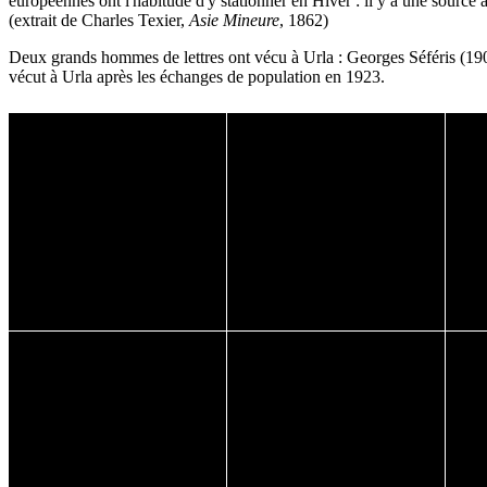
européennes ont l'habitude d'y stationner en Hiver : il y a une source 
(extrait de Charles Texier,
Asie Mineure
, 1862)
Deux grands hommes de lettres ont vécu à Urla : Georges Séféris (1900
vécut à Urla après les échanges de population en 1923.