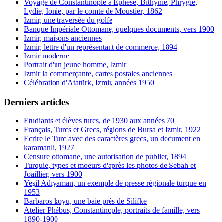
Voyage de Constantinople à Ephèse, Bithynie, Phrygie,
Lydie, Ionie, par le comte de Moustier, 1862
Izmir, une traversée du golfe
Banque Impériale Ottomane, quelques documents, vers 1900
Izmir, maisons anciennes
Izmir, lettre d'un représentant de commerce, 1894
Izmir moderne
Portrait d'un jeune homme, Izmir
Izmir la commerçante, cartes postales anciennes
Célébration d'Atatürk, Izmir, années 1950
Derniers articles
Etudiants et élèves turcs, de 1930 aux années 70
Français, Turcs et Grecs, régions de Bursa et Izmir, 1922
Ecrire le Turc avec des caractères grecs, un document en
karamanli, 1927
Censure ottomane, une autorisation de publier, 1894
Turquie, types et moeurs d'après les photos de Sebah et
Joaillier, vers 1900
Yeşil Adıyaman, un exemple de presse régionale turque en
1953
Barbaros koyu, une baie près de Silifke
Atelier Phébus, Constantinople, portraits de famille, vers
1890-1900