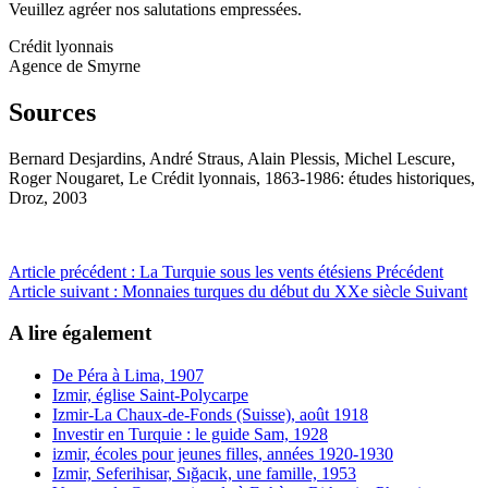
Veuillez agréer nos salutations empressées.
Crédit lyonnais
Agence de Smyrne
Sources
Bernard Desjardins, André Straus, Alain Plessis, Michel Lescure,
Roger Nougaret, Le Crédit lyonnais, 1863-1986: études historiques,
Droz, 2003
Article précédent : La Turquie sous les vents étésiens
Précédent
Article suivant : Monnaies turques du début du XXe siècle
Suivant
A lire également
De Péra à Lima, 1907
Izmir, église Saint-Polycarpe
Izmir-La Chaux-de-Fonds (Suisse), août 1918
Investir en Turquie : le guide Sam, 1928
izmir, écoles pour jeunes filles, années 1920-1930
Izmir, Seferihisar, Sığacık, une famille, 1953