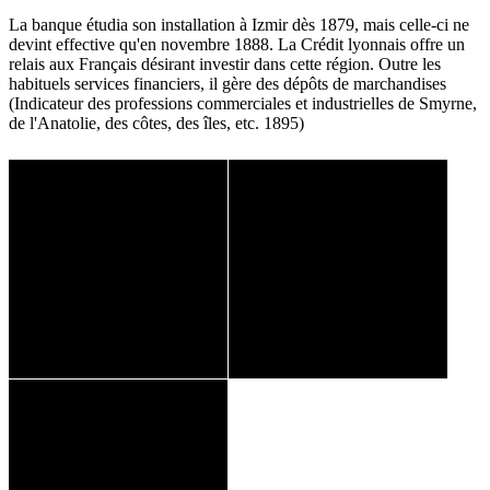
La banque étudia son installation à Izmir dès 1879, mais celle-ci ne
devint effective qu'en novembre 1888. La Crédit lyonnais offre un
relais aux Français désirant investir dans cette région. Outre les
habituels services financiers, il gère des dépôts de marchandises
(Indicateur des professions commerciales et industrielles de Smyrne,
de l'Anatolie, des côtes, des îles, etc. 1895)