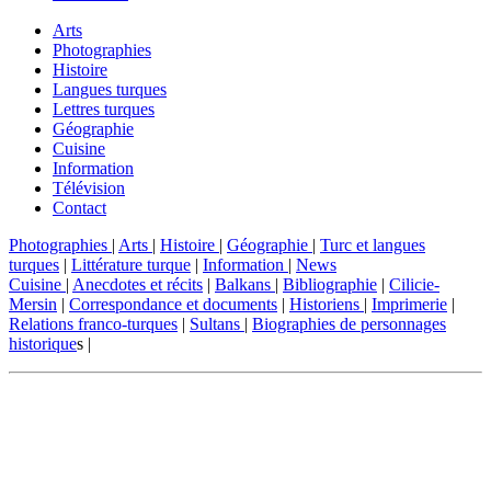
Arts
Photographies
Histoire
Langues turques
Lettres turques
Géographie
Cuisine
Information
Télévision
Contact
Photographies
|
Arts
|
Histoire
|
Géographie
|
Turc et langues
turques
|
Littérature turque
|
Information
|
News
Cuisine
|
Anecdotes et récits
|
Balkans
|
Bibliographie
|
Cilicie-
Mersin
|
Correspondance et documents
|
Historiens
|
Imprimerie
|
Relations franco-turques
|
Sultans
|
Biographies de personnages
historique
s |