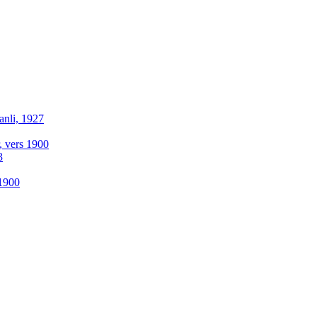
anli, 1927
r, vers 1900
3
-1900