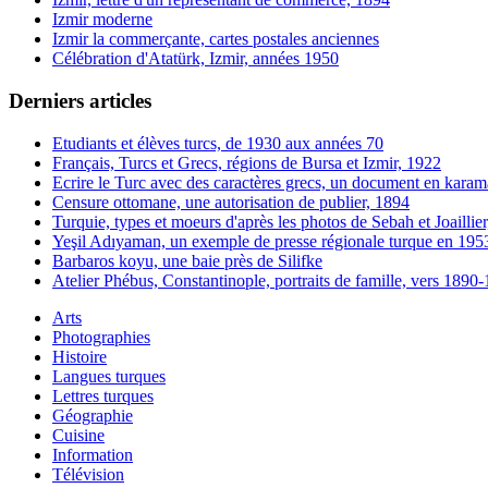
Izmir moderne
Izmir la commerçante, cartes postales anciennes
Célébration d'Atatürk, Izmir, années 1950
Derniers articles
Etudiants et élèves turcs, de 1930 aux années 70
Français, Turcs et Grecs, régions de Bursa et Izmir, 1922
Ecrire le Turc avec des caractères grecs, un document en karam
Censure ottomane, une autorisation de publier, 1894
Turquie, types et moeurs d'après les photos de Sebah et Joaillie
Yeşil Adıyaman, un exemple de presse régionale turque en 195
Barbaros koyu, une baie près de Silifke
Atelier Phébus, Constantinople, portraits de famille, vers 1890
Arts
Photographies
Histoire
Langues turques
Lettres turques
Géographie
Cuisine
Information
Télévision