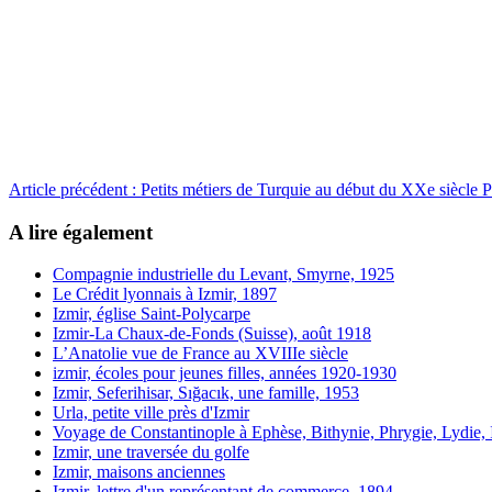
Article précédent : Petits métiers de Turquie au début du XXe siècle
P
A lire également
Compagnie industrielle du Levant, Smyrne, 1925
Le Crédit lyonnais à Izmir, 1897
Izmir, église Saint-Polycarpe
Izmir-La Chaux-de-Fonds (Suisse), août 1918
L’Anatolie vue de France au XVIIIe siècle
izmir, écoles pour jeunes filles, années 1920-1930
Izmir, Seferihisar, Sığacık, une famille, 1953
Urla, petite ville près d'Izmir
Voyage de Constantinople à Ephèse, Bithynie, Phrygie, Lydie, 
Izmir, une traversée du golfe
Izmir, maisons anciennes
Izmir, lettre d'un représentant de commerce, 1894