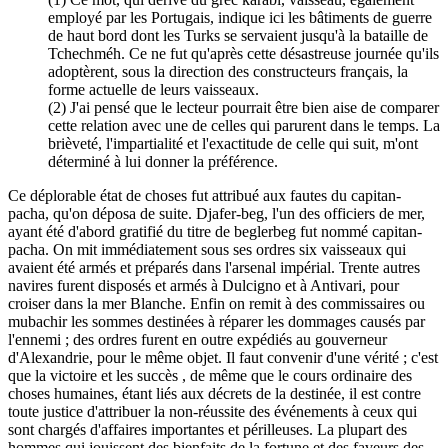
employé par les Portugais, indique ici les bâtiments de guerre
de haut bord dont les Turks se servaient jusqu'à la bataille de
Tchechméh. Ce ne fut qu'après cette désastreuse journée qu'ils
adoptèrent, sous la direction des constructeurs français, la
forme actuelle de leurs vaisseaux.
(2) J'ai pensé que le lecteur pourrait être bien aise de comparer
cette relation avec une de celles qui parurent dans le temps. La
brièveté, l'impartialité et l'exactitude de celle qui suit, m'ont
déterminé à lui donner la préférence.
Ce déplorable état de choses fut attribué aux fautes du capitan-
pacha, qu'on déposa de suite. Djafer-beg, l'un des officiers de mer,
ayant été d'abord gratifié du titre de beglerbeg fut nommé capitan-
pacha. On mit immédiatement sous ses ordres six vaisseaux qui
avaient été armés et préparés dans l'arsenal impérial. Trente autres
navires furent disposés et armés à Dulcigno et à Antivari, pour
croiser dans la mer Blanche. Enfin on remit à des commissaires ou
mubachir les sommes destinées à réparer les dommages causés par
l'ennemi ; des ordres furent en outre expédiés au gouverneur
d'Alexandrie, pour le même objet. Il faut convenir d'une vérité ; c'est
que la victoire et les succès , de même que le cours ordinaire des
choses humaines, étant liés aux décrets de la destinée, il est contre
toute justice d'attribuer la non-réussite des événements à ceux qui
sont chargés d'affaires importantes et périlleuses. La plupart des
hommes qui jouissent des bienfaits de la fortune et des faveurs des