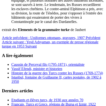
équipage, et plusieurs hommes des autres bâtiments incendiés,
se sont sauvés à terre. Le lendemain, les Russes recueillirent
les esclaves chrétiens. Le contre-amiral Elphinson a pris, avec
sa division, la route de Ténédos, pour s'opposer à l'entrée des
bâtiments qui essaieraient de porter des vivres à
Constantinople par le canal des Dardanelles.
extrait des
Elements de la grammaire turke
de Jaubert
Article précédent : Uniformes ottomans, gravures, 1907
Précédent
Article suivant : Yeşil Adıyaman, un exemple de presse régionale
turque en 1953
Suivant
A lire également
Caussin de Perceval fils (1795-1871), orientaliste
Vassif Efendi, ministre et historien
Histoire de la guerre des Turcs contre les Russes (1769-1774)
Istanbul, fontaine de Guillaume II, cartes postales, de 1902 à
1950
Derniers articles
Etudiants et élèves turcs, de 1930 aux années 70
Français, Turcs et Grecs, régions de Bursa et Izmir, 1922