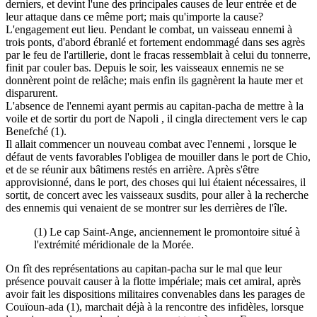
derniers, et devint l'une des principales causes de leur entrée et de
leur attaque dans ce même port; mais qu'importe la cause?
L'engagement eut lieu. Pendant le combat, un vaisseau ennemi à
trois ponts, d'abord ébranlé et fortement endommagé dans ses agrès
par le feu de l'artillerie, dont le fracas ressemblait à celui du tonnerre,
finit par couler bas. Depuis le soir, les vaisseaux ennemis ne se
donnèrent point de relâche; mais enfin ils gagnèrent la haute mer et
disparurent.
L'absence de l'ennemi ayant permis au capitan-pacha de mettre à la
voile et de sortir du port de Napoli , il cingla directement vers le cap
Benefché (1).
Il allait commencer un nouveau combat avec l'ennemi , lorsque le
défaut de vents favorables l'obligea de mouiller dans le port de Chio,
et de se réunir aux bâtimens restés en arrière. Après s'être
approvisionné, dans le port, des choses qui lui étaient nécessaires, il
sortit, de concert avec les vaisseaux susdits, pour aller à la recherche
des ennemis qui venaient de se montrer sur les derrières de l'île.
(1) Le cap Saint-Ange, anciennement le promontoire situé à
l'extrémité méridionale de la Morée.
On fît des représentations au capitan-pacha sur le mal que leur
présence pouvait causer à la flotte impériale; mais cet amiral, après
avoir fait les dispositions militaires convenables dans les parages de
Couïoun-ada (1), marchait déjà à la rencontre des infidèles, lorsque