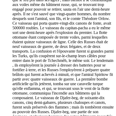
aux voiles même du bâtiment russe, qui, se trouvant trop
engagé pour pouvoir se retirer, sauta en l'air une demi-heure
après. Il ne s'est sauvé que vingt-quatre hommes, du nombre
desquels sont l'amiral, son fils, et le comte Théodore Orlow.
Ce vaisseau qui porta quatre-vingt-dix canons de fonte, avait
500000 roubles. Le vaisseau du capitan-pacha a eu le même
sort une demi-heure après l'explosion du premier. La flotte
ottomane étant composée de trente voiles, parmi lesquelles
étaient quinze vaisseaux de ligne. Celle des Russes était de
neuf vaisseaux de guerre, de deux frégates, et de deux
transports. La confusion et l'épouvante furent si grandes parmi
les Turks, qu'ils coupèrent sur-le-champ leurs câbles pour
entrer dans le port de Tchechmèh, le même soir. Le lendemain
, ils employèrent la journée à dresser des batteries pour se
fortifier à terre, et les Russes l'employèrent à préparer quatre
brûlots qui furent achevés à minuit, et que l'amiral Spiritow fit
partir avec quatre vaisseaux de guerre. La première bombe
artificielle qu'ils jetèrent, tomba sur une caravelle turque
qu'elle enflamma, et qui, se trouvant sous le vent de la flotte
ottomane, communiqua l'incendie aux bâtimens qui la
composaient. Le vaisseau de Djafer-beg, de soixante-dix
canons, cinq demi-gabares, plusieurs chaloupes et canots,
furent seuls préservés des flammes ; mais ils tombèrent ensuite
au pouvoir des Russes. Djafer-beg, une partie de son