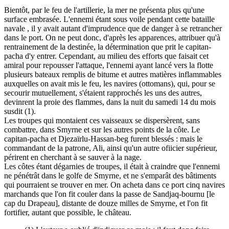
Bientôt, par le feu de l'artillerie, la mer ne présenta plus qu'une
surface embrasée. L'ennemi étant sous voile pendant cette bataille
navale , il y avait autant d'imprudence que de danger à se retrancher
dans le port. On ne peut donc, d'après les apparences, attribuer qu'à
rentrainement de la destinée, la détermination que prit le capitan-
pacha d'y entrer. Cependant, au milieu des efforts que faisait cet
amiral pour repousser l'attaque, l'ennemi ayant lancé vers la flotte
plusieurs bateaux remplis de bitume et autres matières inflammables
auxquelles on avait mis le feu, les navires (ottomans), qui, pour se
secourir mutuellement, s'étaient rapprochés les uns des autres,
devinrent la proie des flammes, dans la nuit du samedi 14 du mois
susdit (1).
Les troupes qui montaient ces vaisseaux se dispersèrent, sans
combattre, dans Smyrne et sur les autres points de la côte. Le
capitan-pacha et Djezaïrlu-Hassan-beg furent blessés : mais le
commandant de la patrone, Ali, ainsi qu'un autre ofiicier supérieur,
périrent en cherchant à se sauver à la nage.
Les côtes étant dégarnies de troupes, il était à craindre que l'ennemi
ne pénétrât dans le golfe de Smyrne, et ne s'emparât des bâtiments
qui pourraient se trouver en mer. On acheta dans ce port cinq navires
marchands que l'on fit couler dans la passe de Sandjaq-bournu [le
cap du Drapeau], distante de douze milles de Smyrne, et l'on fit
fortifier, autant que possible, le château.