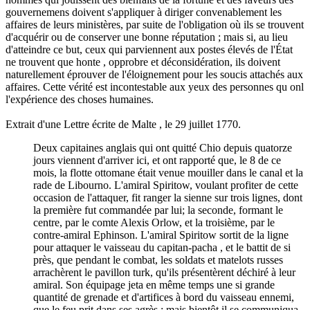
gouvernemens doivent s'appliquer à diriger convenablement les
affaires de leurs ministères, par suite de l'obligation où ils se trouvent
d'acquérir ou de conserver une bonne réputation ; mais si, au lieu
d'atteindre ce but, ceux qui parviennent aux postes élevés de l'État
ne trouvent que honte , opprobre et déconsidération, ils doivent
naturellement éprouver de l'éloignement pour les soucis attachés aux
affaires. Cette vérité est incontestable aux yeux des personnes qu onl
l'expérience des choses humaines.
Extrait d'une Lettre écrite de Malte , le 29 juillet 1770.
Deux capitaines anglais qui ont quitté Chio depuis quatorze
jours viennent d'arriver ici, et ont rapporté que, le 8 de ce
mois, la flotte ottomane était venue mouiller dans le canal et la
rade de Libourno. L'amiral Spiritow, voulant profiter de cette
occasion de l'attaquer, fit ranger la sienne sur trois lignes, dont
la première fut commandée par lui; la seconde, formant le
centre, par le comte Alexis Orlow, et la troisième, par le
contre-amiral Ephinson. L'amiral Spiritow sortit de la ligne
pour attaquer le vaisseau du capitan-pacha , et le battit de si
près, que pendant le combat, les soldats et matelots russes
arrachèrent le pavillon turk, qu'ils présentèrent déchiré à leur
amiral. Son équipage jeta en même temps une si grande
quantité de grenade et d'artifices à bord du vaisseau ennemi,
que le feu prit dans ses agrès ; mais bientôt il se communiqua