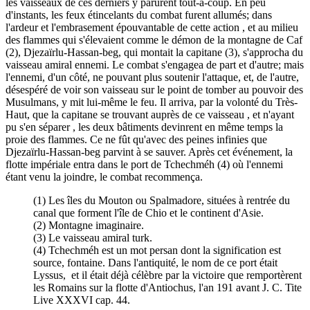
les vaisseaux de ces derniers y parurent tout-à-coup. En peu
d'instants, les feux étincelants du combat furent allumés; dans
l'ardeur et l'embrasement épouvantable de cette action , et au milieu
des flammes qui s'élevaient comme le démon de la montagne de Caf
(2), Djezaïrlu-Hassan-beg, qui montait la capitane (3), s'approcha du
vaisseau amiral ennemi. Le combat s'engagea de part et d'autre; mais
l'ennemi, d'un côté, ne pouvant plus soutenir l'attaque, et, de l'autre,
désespéré de voir son vaisseau sur le point de tomber au pouvoir des
Musulmans, y mit lui-même le feu. Il arriva, par la volonté du Très-
Haut, que la capitane se trouvant auprès de ce vaisseau , et n'ayant
pu s'en séparer , les deux bâtiments devinrent en même temps la
proie des flammes. Ce ne fût qu'avec des peines infinies que
Djezaïrlu-Hassan-beg parvint à se sauver. Après cet événement, la
flotte impériale entra dans le port de Tchechméh (4) où l'ennemi
étant venu la joindre, le combat recommença.
(1) Les îles du Mouton ou Spalmadore, situées à rentrée du
canal que forment l'île de Chio et le continent d'Asie.
(2) Montagne imaginaire.
(3) Le vaisseau amiral turk.
(4) Tchechméh est un mot persan dont la signification est
source, fontaine. Dans l'antiquité, le nom de ce port était
Lyssus, et il était déjà célèbre par la victoire que remportèrent
les Romains sur la flotte d'Antiochus, l'an 191 avant J. C. Tite
Live XXXVI cap. 44.