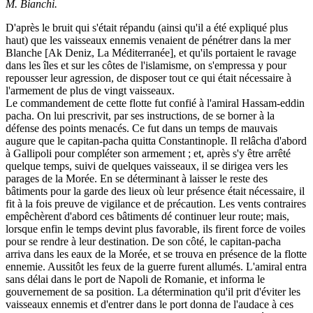
M. Bianchi.
D'après le bruit qui s'était répandu (ainsi qu'il a été expliqué plus
haut) que les vaisseaux ennemis venaient de pénétrer dans la mer
Blanche [Ak Deniz, La Méditerranée], et qu'ils portaient le ravage
dans les îles et sur les côtes de l'islamisme, on s'empressa y pour
repousser leur agression, de disposer tout ce qui était nécessaire à
l'armement de plus de vingt vaisseaux.
Le commandement de cette flotte fut confié à l'amiral Hassam-eddin
pacha. On lui prescrivit, par ses instructions, de se borner à la
défense des points menacés. Ce fut dans un temps de mauvais
augure que le capitan-pacha quitta Constantinople. Il relâcha d'abord
à Gallipoli pour compléter son armement ; et, après s'y être arrêté
quelque temps, suivi de quelques vaisseaux, il se dirigea vers les
parages de la Morée. En se déterminant à laisser le reste des
bâtiments pour la garde des lieux où leur présence était nécessaire, il
fit à la fois preuve de vigilance et de précaution. Les vents contraires
empêchèrent d'abord ces bâtiments dé continuer leur route; mais,
lorsque enfin le temps devint plus favorable, ils firent force de voiles
pour se rendre à leur destination. De son côté, le capitan-pacha
arriva dans les eaux de la Morée, et se trouva en présence de la flotte
ennemie. Aussitôt les feux de la guerre furent allumés. L'amiral entra
sans délai dans le port de Napoli de Romanie, et informa le
gouvernement de sa position. La détermination qu'il prit d'éviter les
vaisseaux ennemis et d'entrer dans le port donna de l'audace à ces