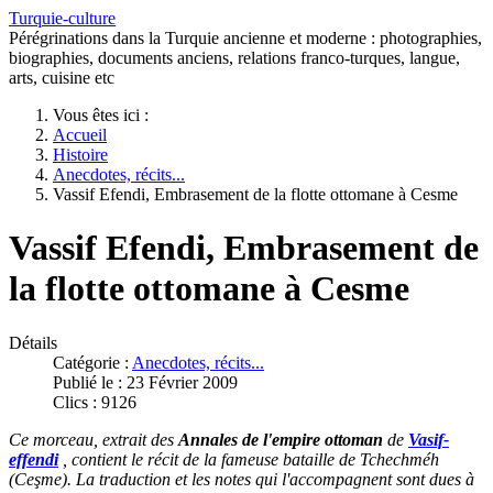
Turquie-culture
Pérégrinations dans la Turquie ancienne et moderne : photographies,
biographies, documents anciens, relations franco-turques, langue,
arts, cuisine etc
Vous êtes ici :
Accueil
Histoire
Anecdotes, récits...
Vassif Efendi, Embrasement de la flotte ottomane à Cesme
Vassif Efendi, Embrasement de
la flotte ottomane à Cesme
Détails
Catégorie :
Anecdotes, récits...
Publié le : 23 Février 2009
Clics : 9126
Ce morceau, extrait des
Annales de l'empire ottoman
de
Vasif-
effendi
, contient le récit de la fameuse bataille de Tchechméh
(Ceşme). La traduction et les notes qui l'accompagnent sont dues à