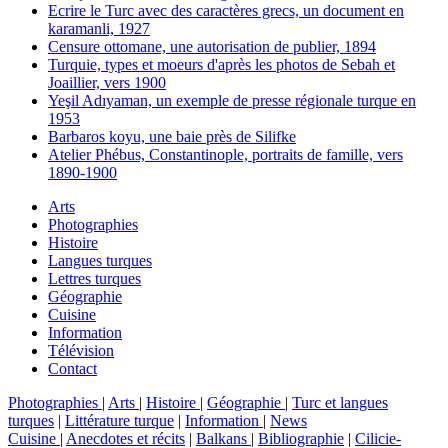
Ecrire le Turc avec des caractères grecs, un document en
karamanli, 1927
Censure ottomane, une autorisation de publier, 1894
Turquie, types et moeurs d'après les photos de Sebah et
Joaillier, vers 1900
Yeşil Adıyaman, un exemple de presse régionale turque en
1953
Barbaros koyu, une baie près de Silifke
Atelier Phébus, Constantinople, portraits de famille, vers
1890-1900
Arts
Photographies
Histoire
Langues turques
Lettres turques
Géographie
Cuisine
Information
Télévision
Contact
Photographies
|
Arts
|
Histoire
|
Géographie
|
Turc et langues
turques
|
Littérature turque
|
Information
|
News
Cuisine
|
Anecdotes et récits
|
Balkans
|
Bibliographie
|
Cilicie-