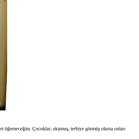
leri öğreneceğim. Çocuklar; okumuş, terbiye görmüş olursa onları