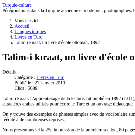
Turquie-culture
Pérégrinations dans la Turquie ancienne et moderne : photographies, bi
Vous êtes ici :
Accueil
Langues turques
Livres en Turc
Talim-i kıraat, un livre d'école ottoman, 1892
Talim-i kıraat, un livre d'école
Détails
Catégorie :
Livres en Turc
Publié le : 27 Janvier 2019
Clics : 5689
Talim-i kıraat, L'apprentissage de la lecture, fut publié en 1892 (1311
caractères arabes utilisés pour écrire le Turc et un ouvrage didactique.
On y trouve des exemples de phrases simples avec du vocabulaire simpl
réédité à de nombreuses reprises.
Nous présentons ici la 25e impression de la première section, 80 page