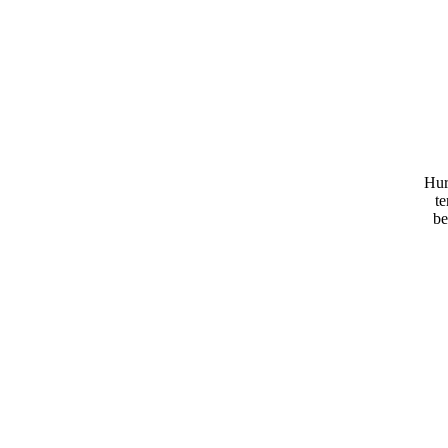
Hur
te
be