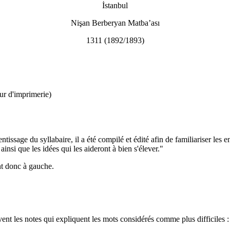
İstanbul
Nişan Berberyan Matba’ası
1311 (1892/1893)
ur d'imprimerie)
tissage du syllabaire, il a été compilé et édité afin de familiariser le
ainsi que les idées qui les aideront à bien s'élever."
nt donc à gauche.
vent les notes qui expliquent les mots considérés comme plus difficiles : 