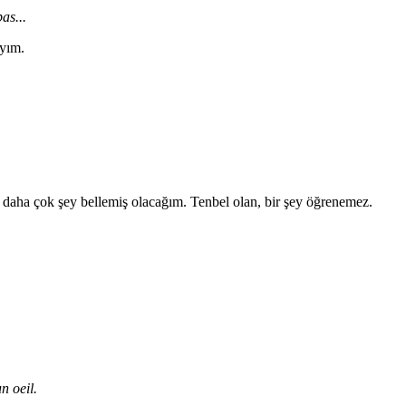
as...
ıyım.
 daha çok şey bellemiş olacağım. Tenbel olan, bir şey öğrenemez.
n oeil.