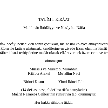
TA’LÎM-İ KIRÂAT
Ma’lûmâtı İbtidâiyye ve Nesâyih-i Nâfia
ûf-ı hecâyı belledikten sonra çocukları, ma’nasını kolayca anlayabilecek
rkîbler ile kırâate alıştırmak, kendilerine en ziyâde lâzım olan ma’lûmât 
râber hüsn-i terbiyelerine medâr olacak efkârı vermek üzere cem’ ve ter
olunmuştur.
Müessis ve Mürettibi/Musahhihi
Kitâbcı Arakel Mu’allim Nâci
Birinci Kısım Yirmi Ikinci Tab’
(14 def’ası nesh, 9 def’ası rik’a hattıyladır.)
Maârif Nezâret-i Celîlesi’nin ruhsatıyla tab’ olunmuştur.
Her hakkı sâhibine âiddir.