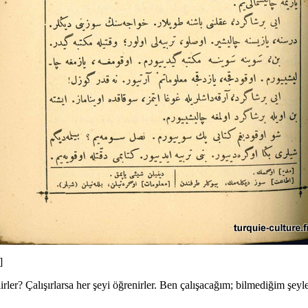
]
ler? Çalışırlarsa her şeyi öğrenirler. Ben çalışacağım; bilmediğim şey