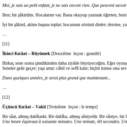
Moi, je suis un petit enfant, je ne sais encore rien. Que peuvent savoir 
Ben; bir şâkirdim. Hocalarım var. Bana okuyup yazmak öğreten, beni t
İyi bir şâkird, aklını başına toplar; hocasının sözünü dinler; dersine, ya
…
[11]
İkinci Kırâat – Büyümek
[Deuxième leçon : grandir]
Birkaç sene sonra şimdikinden daha ziyâde büyüyeceğim. Eğer oynayac
Seneler gelir geçer; yaşı artar; câhil ve sefîl kalır; hiçbir kimse onu 
Dans quelques années, je serai plus grand que maintenant...
…
[12]
Üçüncü Kırâat – Vakit
[Troisième leçon : le temps]
Bir sâat, altmış dakîkadır. Bir dakîka, altmış sâniyedir. Bir sâniye, bi
Une heure équivaut à soixante minutes. Une minute, 60 secondes. Une s