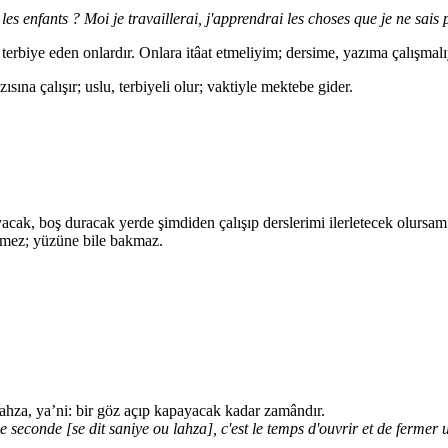
les enfants ? Moi je travaillerai, j'apprendrai les choses que je ne sais p
erbiye eden onlardır. Onlara itâat etmeliyim; dersime, yazıma çalışmal
zısına çalışır; uslu, terbiyeli olur; vaktiyle mektebe gider.
ak, boş duracak yerde şimdiden çalışıp derslerimi ilerletecek olursam
sevmez; yüzüne bile bakmaz.
r lahza, ya’ni: bir göz açıp kapayacak kadar zamândır.
econde [se dit saniye ou lahza], c'est le temps d'ouvrir et de fermer u