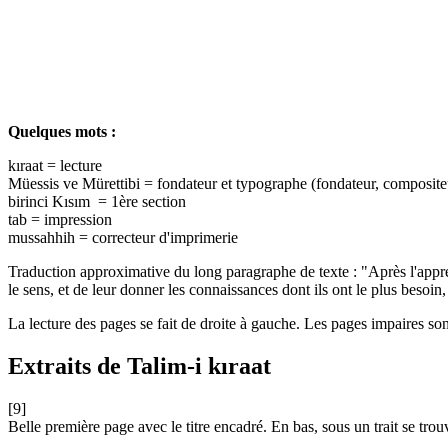
Quelques mots :
kıraat = lecture
Müessis ve Mürettibi = fondateur et typographe (fondateur, composite
birinci Kısım = 1ère section
tab = impression
mussahhih = correcteur d'imprimerie
Traduction approximative du long paragraphe de texte : "Après l'appren
le sens, et de leur donner les connaissances dont ils ont le plus besoin, 
La lecture des pages se fait de droite à gauche. Les pages impaires so
Extraits de Talim-i kıraat
[9]
Belle première page avec le titre encadré. En bas, sous un trait se trou