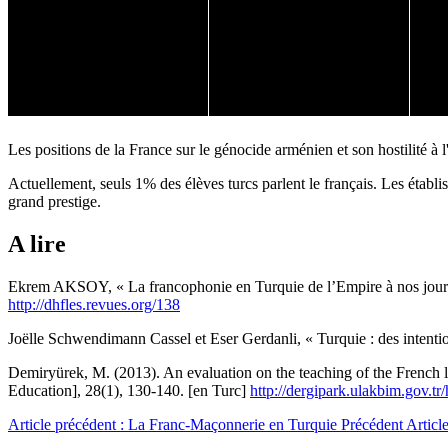
Les positions de la France sur le génocide arménien et son hostilité à
Actuellement, seuls 1% des élèves turcs parlent le français. Les étab
grand prestige.
A lire
Ekrem AKSOY, « La francophonie en Turquie de l’Empire à nos jours »
http://dhfles.revues.org/138
Joëlle Schwendimann Cassel et Eser Gerdanli, « Turquie : des intentio
Demiryürek, M. (2013). An evaluation on the teaching of the French l
Education], 28(1), 130-140. [en Turc]
http://dergipark.ulakbim.gov.t
Article précédent : La Franc-Maçonnerie en Turquie
Précédent
Articl