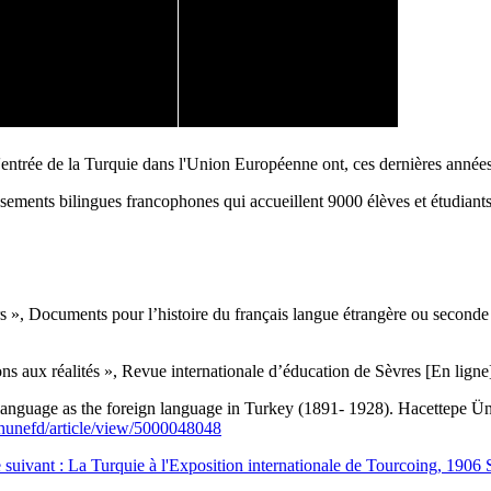
 l'entrée de la Turquie dans l'Union Européenne ont, ces dernières années
lissements bilingues francophones qui accueillent 9000 élèves et étudian
, Documents pour l’histoire du français langue étrangère ou seconde 
ns aux réalités », Revue internationale d’éducation de Sèvres [En lign
anguage as the foreign language in Turkey (1891- 1928). Hacettepe Üniv
r/hunefd/article/view/5000048048
e suivant : La Turquie à l'Exposition internationale de Tourcoing, 1906