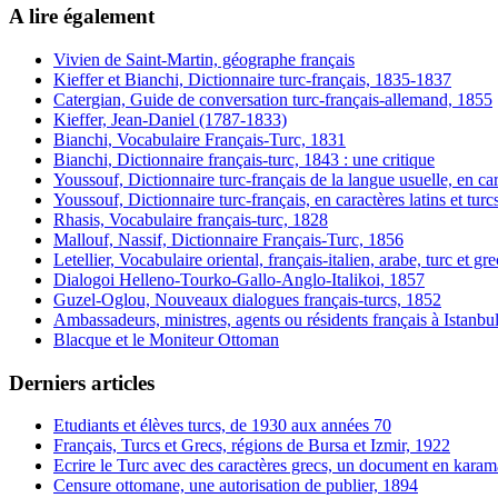
A lire également
Vivien de Saint-Martin, géographe français
Kieffer et Bianchi, Dictionnaire turc-français, 1835-1837
Catergian, Guide de conversation turc-français-allemand, 1855
Kieffer, Jean-Daniel (1787-1833)
Bianchi, Vocabulaire Français-Turc, 1831
Bianchi, Dictionnaire français-turc, 1843 : une critique
Youssouf, Dictionnaire turc-français de la langue usuelle, en car
Youssouf, Dictionnaire turc-français, en caractères latins et turc
Rhasis, Vocabulaire français-turc, 1828
Mallouf, Nassif, Dictionnaire Français-Turc, 1856
Letellier, Vocabulaire oriental, français-italien, arabe, turc et gr
Dialogoi Helleno-Tourko-Gallo-Anglo-Italikoi, 1857
Guzel-Oglou, Nouveaux dialogues français-turcs, 1852
Ambassadeurs, ministres, agents ou résidents français à Istanbu
Blacque et le Moniteur Ottoman
Derniers articles
Etudiants et élèves turcs, de 1930 aux années 70
Français, Turcs et Grecs, régions de Bursa et Izmir, 1922
Ecrire le Turc avec des caractères grecs, un document en karam
Censure ottomane, une autorisation de publier, 1894