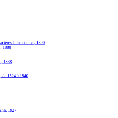
actères latins et turcs, 1890
s, 1888
ec, 1838
l, de 1524 à 1840
anli, 1927