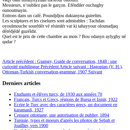
Messieurs, n’oubliez pas le garçon. Eféndiler ouchaghy
ounoutmayin.
Entrons dans un café. Poundjdjou dukianyna guirelim.
Les sculptures et les ciselures sont admirables : Tachdan
oyoulmouche sourétlér vé résimlér var ki tahayyour olounadjaq
dérédjédé guzéldir.
Quel est le prix de cette chambre au mois ? Bou odanyn aylyghy né
qadar ?
Article précédent : Giamgy, Guide de conversation, 1848 : une
curiosité multilingue
Précédent
Article suivant : Hagopian (V. H.),
Ottoman-Turkish conversation-grammar, 1907
Suivant
Derniers articles
Etudiants et élèves turcs, de 1930 aux années 70
Français, Turcs et Grecs, régions de Bursa et Izmir, 1922
Ecrire le Turc avec des caractères grecs, un document en
karamanli, 1927
Censure ottomane, une autorisation de publier, 1894
Turquie, types et moeurs d'après les photos de Sebah et
Joaillier, vers 1900