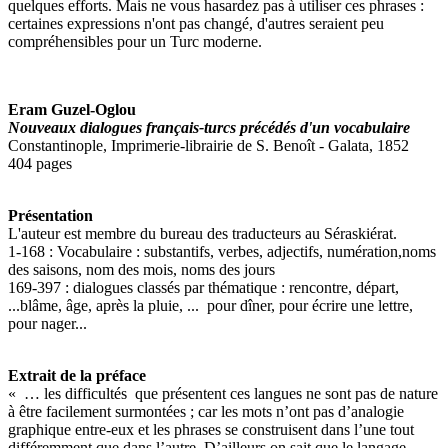
quelques efforts. Mais ne vous hasardez pas à utiliser ces phrases :
certaines expressions n'ont pas changé, d'autres seraient peu
compréhensibles pour un Turc moderne.
Eram Guzel-Oglou
Nouveaux dialogues français-turcs précédés d'un vocabulaire
Constantinople, Imprimerie-librairie de S. Benoît - Galata, 1852
404 pages
Présentation
L'auteur est membre du bureau des traducteurs au Séraskiérat.
1-168 : Vocabulaire : substantifs, verbes, adjectifs, numération,noms
des saisons, nom des mois, noms des jours
169-397 : dialogues classés par thématique : rencontre, départ,
...blâme, âge, après la pluie, ... pour dîner, pour écrire une lettre,
pour nager...
Extrait de la préface
« … les difficultés que présentent ces langues ne sont pas de nature
à être facilement surmontées ; car les mots n’ont pas d’analogie
graphique entre-eux et les phrases se construisent dans l’une tout
différemment que dans l’autre. D’ailleurs on sait que le langage