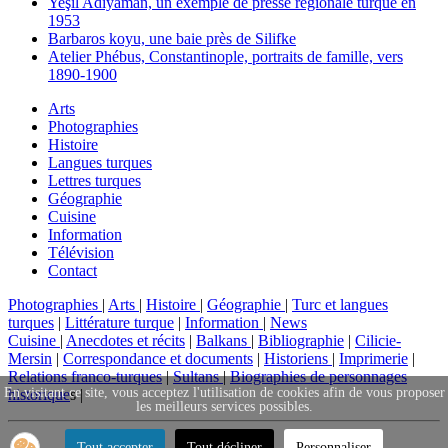
Yeşil Adıyaman, un exemple de presse régionale turque en
1953
Barbaros koyu, une baie près de Silifke
Atelier Phébus, Constantinople, portraits de famille, vers
1890-1900
Arts
Photographies
Histoire
Langues turques
Lettres turques
Géographie
Cuisine
Information
Télévision
Contact
Photographies
|
Arts
|
Histoire
|
Géographie
|
Turc et langues
turques
|
Littérature turque
|
Information
|
News
Cuisine
|
Anecdotes et récits
|
Balkans
|
Bibliographie
|
Cilicie-
Mersin
|
Correspondance et documents
|
Historiens
|
Imprimerie
|
Relations franco-turques
|
Sultans
|
Biographies de personnages
En visitant ce site, vous acceptez l'utilisation de cookies afin de vous proposer
historique
s |
les meilleurs services possibles.
Tout accepter
Tout décliner
Personnaliser