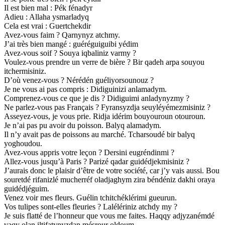
Il est bien mal : Pék fénadyr
Adieu : Allaha ysmarladyq
Cela est vrai : Guertchekdir
Avez-vous faim ? Qarnynyz atchmy.
J’ai très bien mangé : guéréguiguibi yédim
Avez-vous soif ? Souya iqbaliniz varmy ?
Voulez-vous prendre un verre de bière ? Bir qadeh arpa souyou
itchermisiniz.
D’où venez-vous ? Nérédén guéliyorsounouz ?
Je ne vous ai pas compris : Didiguinizi anlamadym.
Comprenez-vous ce que je dis ? Didiguimi anladynyzmy ?
Ne parlez-vous pas Français ? Fyransyzdja seuyléyémezmisiniz ?
Asseyez-vous, je vous prie. Ridja idérim bouyouroun otouroun.
Je n’ai pas pu avoir du poisson. Balyq alamadym.
Il n’y avait pas de poissons au marché. Tcharsoudé bir balyq
yoghoudou.
Avez-vous appris votre leçon ? Dersini eugréndinmi ?
Allez-vous jusqu’à Paris ? Parizé qadar guidédjekmisiniz ?
J’aurais donc le plaisir d’être de votre société, car j’y vais aussi. Bou
souretdé rifanizlé mucherréf oladjaghym zira béndéniz dakhi oraya
guidédjéguim.
Venez voir mes fleurs. Guélin tchitchéklérimi gueurun.
Vos tulipes sont-elles fleuries ? Lalélériniz atchdy my ?
Je suis flatté de l’honneur que vous me faites. Haqqy adjyzanémdé
vaqy olan iltifatynyzdan mésrour oldoum.