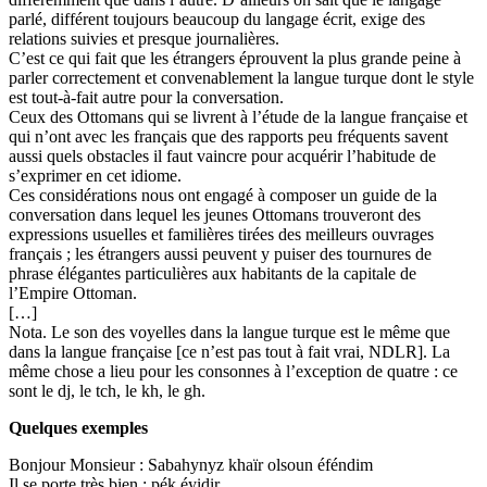
parlé, différent toujours beaucoup du langage écrit, exige des
relations suivies et presque journalières.
C’est ce qui fait que les étrangers éprouvent la plus grande peine à
parler correctement et convenablement la langue turque dont le style
est tout-à-fait autre pour la conversation.
Ceux des Ottomans qui se livrent à l’étude de la langue française et
qui n’ont avec les français que des rapports peu fréquents savent
aussi quels obstacles il faut vaincre pour acquérir l’habitude de
s’exprimer en cet idiome.
Ces considérations nous ont engagé à composer un guide de la
conversation dans lequel les jeunes Ottomans trouveront des
expressions usuelles et familières tirées des meilleurs ouvrages
français ; les étrangers aussi peuvent y puiser des tournures de
phrase élégantes particulières aux habitants de la capitale de
l’Empire Ottoman.
[…]
Nota. Le son des voyelles dans la langue turque est le même que
dans la langue française [ce n’est pas tout à fait vrai, NDLR]. La
même chose a lieu pour les consonnes à l’exception de quatre : ce
sont le dj, le tch, le kh, le gh.
Quelques exemples
Bonjour Monsieur : Sabahynyz khaïr olsoun éféndim
Il se porte très bien : pék éyidir