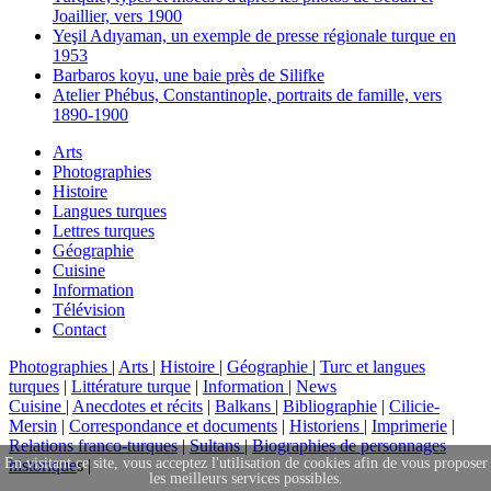
Joaillier, vers 1900
Yeşil Adıyaman, un exemple de presse régionale turque en
1953
Barbaros koyu, une baie près de Silifke
Atelier Phébus, Constantinople, portraits de famille, vers
1890-1900
Arts
Photographies
Histoire
Langues turques
Lettres turques
Géographie
Cuisine
Information
Télévision
Contact
Photographies
|
Arts
|
Histoire
|
Géographie
|
Turc et langues
turques
|
Littérature turque
|
Information
|
News
Cuisine
|
Anecdotes et récits
|
Balkans
|
Bibliographie
|
Cilicie-
Mersin
|
Correspondance et documents
|
Historiens
|
Imprimerie
|
Relations franco-turques
|
Sultans
|
Biographies de personnages
En visitant ce site, vous acceptez l'utilisation de cookies afin de vous proposer
historique
s |
les meilleurs services possibles.