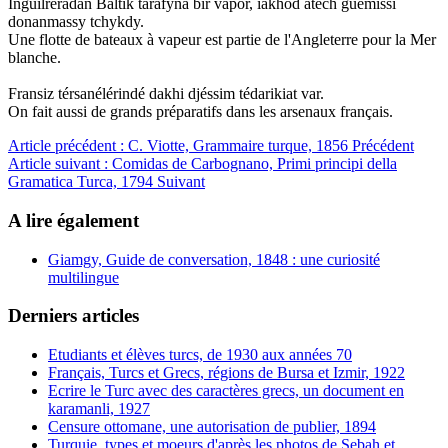
Inguilréradan Baltik tarafyna bir vapor, ïakhod atéch guémissi
donanmassy tchykdy.
Une flotte de bateaux à vapeur est partie de l'Angleterre pour la Mer
blanche.
Fransiz térsanélérindé dakhi djéssim tédarikiat var.
On fait aussi de grands préparatifs dans les arsenaux français.
Article précédent : C. Viotte, Grammaire turque, 1856
Précédent
Article suivant : Comidas de Carbognano, Primi principi della
Gramatica Turca, 1794
Suivant
A lire également
Giamgy, Guide de conversation, 1848 : une curiosité
multilingue
Derniers articles
Etudiants et élèves turcs, de 1930 aux années 70
Français, Turcs et Grecs, régions de Bursa et Izmir, 1922
Ecrire le Turc avec des caractères grecs, un document en
karamanli, 1927
Censure ottomane, une autorisation de publier, 1894
Turquie, types et moeurs d'après les photos de Sebah et