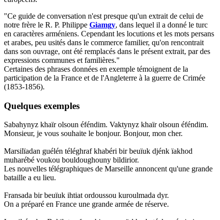
"Ce guide de conversation n'est presque qu'un extrait de celui de
notre frère le R. P. Philippe
Giamgy
, dans lequel il a donné le turc
en caractères arméniens. Cependant les locutions et les mots persans
et arabes, peu usités dans le commerce familier, qu'on rencontrait
dans son ouvrage, ont été remplacés dans le présent extrait, par des
expressions communes et familières."
Certaines des phrases données en exemple témoignent de la
participation de la France et de l'Angleterre à la guerre de Crimée
(1853-1856).
Quelques exemples
Sabahynyz khaïr olsoun éféndim. Vaktynyz khaïr olsoun éféndim.
Monsieur, je vous souhaite le bonjour. Bonjour, mon cher.
Marsilïadan guélén téléghraf khabéri bir beuïuk djénk ïakhod
muharébé voukou bouldoughouny bildirior.
Les nouvelles télégraphiques de Marseille annoncent qu'une grande
bataille a eu lieu.
Fransada bir beuïuk ihtiat ordoussou kuroulmada dyr.
On a préparé en France une grande armée de réserve.