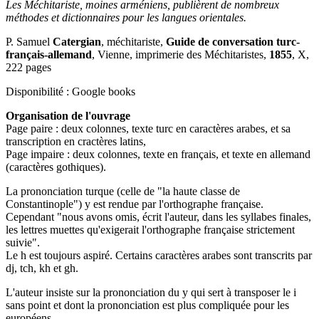
Les Méchitariste, moines arméniens, publièrent de nombreux
méthodes et dictionnaires pour les langues orientales.
P. Samuel
Catergian
, méchitariste,
Guide de conversation turc-
français-allemand
, Vienne, imprimerie des Méchitaristes,
1855
, X,
222 pages
Disponibilité : Google books
Organisation de l'ouvrage
Page paire : deux colonnes, texte turc en caractères arabes, et sa
transcription en cractères latins,
Page impaire : deux colonnes, texte en français, et texte en allemand
(caractères gothiques).
La prononciation turque (celle de "la haute classe de
Constantinople") y est rendue par l'orthographe française.
Cependant "nous avons omis, écrit l'auteur, dans les syllabes finales,
les lettres muettes qu'exigerait l'orthographe française strictement
suivie".
Le h est toujours aspiré. Certains caractères arabes sont transcrits par
dj, tch, kh et gh.
L'auteur insiste sur la prononciation du y qui sert à transposer le i
sans point et dont la prononciation est plus compliquée pour les
européens.