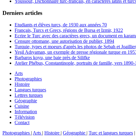
Youssouf, Dictionnaire turc-français, en caractères latins et turc
Derniers articles
Etudiants et élèves turcs, de 1930 aux années 70
Français, Turcs et Grecs, régions de Bursa et Izmir, 1922
Ecrire le Turc avec des caractères grecs, un document en karam
Censure ottomane, une autorisation de publier, 1894
Turquie, types et moeurs d'après les photos de Sebah et Joaillie
Yeşil Adıyaman, un exemple de presse régionale turque en 195
Barbaros koyu, une baie près de Silifke
Atelier Phébus, Constantinople, portraits de famille, vers 1890
Arts
Photographies
Histoire
Langues turques
Lettres turques
Géographie
Cuisine
Information
Télévision
Contact
Photographies
|
Arts
|
Histoire
|
Géographie
|
Turc et langues turques