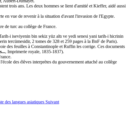
ur, Aubert-Dumayet.
stent trois ans. Les deux hommes se lient d'amitié et Kieffer, aidé aussi
te en vue de revenir à la situation d'avant l'invasion de l'Egypte.
ire de turc au collège de France.
arih-i iseviyenin bin sekiz yüz altı ve yedi senesi yani tarih-i hicrinin
lerin tercümesidir, 2 tomes de 328 et 259 pages à la BnF de Paris).
voie des feuilles à Constantinople et Ruffin les corrige. Ces documents
...
, Imprimerie royale, 1835-1837).
France.
 l'école des élèves interprètes du gouvernement attaché au collège
ste des langues asiatiques
Suivant