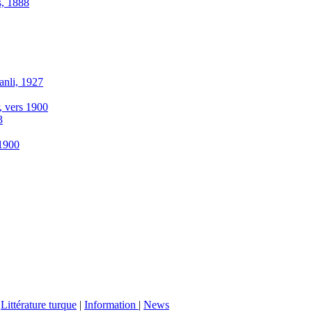
s, 1888
anli, 1927
r, vers 1900
3
-1900
|
Littérature turque
|
Information
|
News