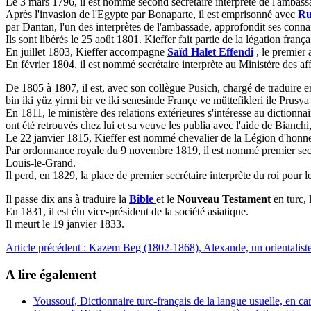
Le 3 mars 1796, il est nommé second secrétaire interprète de l'ambas
Après l'invasion de l'Egypte par Bonaparte, il est emprisonné avec
Ru
par Dantan, l'un des interprètes de l'ambassade, approfondit ses connai
Ils sont libérés le 25 août 1801. Kieffer fait partie de la légation fra
En juillet 1803, Kieffer accompagne
Saïd Halet Effendi
, le premier
En février 1804, il est nommé secrétaire interprète au Ministère des af
De 1805 à 1807, il est, avec son collègue Pusich, chargé de traduire en
bin iki yüz yirmi bir ve iki senesinde Françe ve müttefikleri ile Prusy
En 1811, le ministère des relations extérieures s'intéresse au diction
ont été retrouvés chez lui et sa veuve les publia avec l'aide de Bianchi, 
Le 22 janvier 1815, Kieffer est nommé chevalier de la Légion d'honneur
Par ordonnance royale du 9 novembre 1819, il est nommé premier secréta
Louis-le-Grand.
Il perd, en 1829, la place de premier secrétaire interprète du roi pour l
Il passe dix ans à traduire la
Bible
et le
Nouveau Testament
en turc, 
En 1831, il est élu vice-président de la société asiatique.
Il meurt le 19 janvier 1833.
Article précédent : Kazem Beg (1802-1868), Alexande, un orientalist
A lire également
Youssouf, Dictionnaire turc-français de la langue usuelle, en car