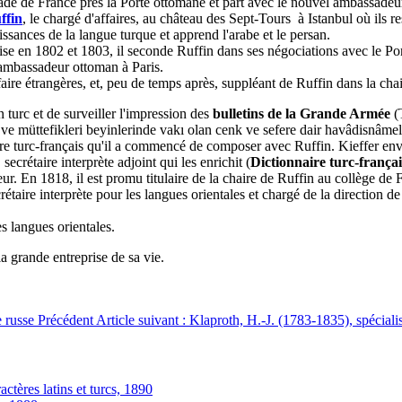
sade de France près la Porte ottomane et part avec le nouvel ambassade
ffin
, le chargé d'affaires, au château des Sept-Tours à Istanbul où ils re
ssances de la langue turque et apprend l'arabe et le persan.
nçaise en 1802 et 1803, il seconde Ruffin dans ses négociations avec le Por
 ambassadeur ottoman à Paris.
faire étrangères, et, peu de temps après, suppléant de Ruffin dans la cha
 turc et de surveiller l'impression des
bulletins de la Grande Armée
(T
a ve müttefikleri beyinlerinde vakı olan cenk ve sefere dair havâdisnâme
naire turc-français qu'il a commencé de composer avec Ruffin. Kieffer en
secrétaire interprète adjoint qui les enrichit (
Dictionnaire turc-français
. En 1818, il est promu titulaire de la chaire de Ruffin au collège de 
ire interprète pour les langues orientales et chargé de la direction de
es langues orientales.
la grande entreprise de sa vie.
e russe
Précédent
Article suivant : Klaproth, H.-J. (1783-1835), spéciali
actères latins et turcs, 1890