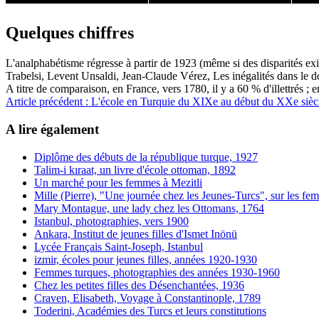
Quelques chiffres
L'analphabétisme régresse à partir de 1923 (même si des disparités exi
Trabelsi, Levent Unsaldi, Jean-Claude Vérez, Les inégalités dans le 
A titre de comparaison, en France, vers 1780, il y a 60 % d'illettrés ; 
Article précédent : L'école en Turquie du XIXe au début du XXe siè
A lire également
Diplôme des débuts de la république turque, 1927
Talim-i kıraat, un livre d'école ottoman, 1892
Un marché pour les femmes à Mezitli
Mille (Pierre), "Une journée chez les Jeunes-Turcs", sur les f
Mary Montague, une lady chez les Ottomans, 1764
Istanbul, photographies, vers 1900
Ankara, Institut de jeunes filles d'Ismet Inönü
Lycée Français Saint-Joseph, Istanbul
izmir, écoles pour jeunes filles, années 1920-1930
Femmes turques, photographies des années 1930-1960
Chez les petites filles des Désenchantées, 1936
Craven, Elisabeth, Voyage à Constantinople, 1789
Toderini, Académies des Turcs et leurs constitutions