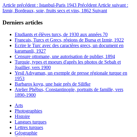
Article précédent : Istanbul-Paris 1943
Précédent
Article suivant :
Izmir, Bordeaux, soie, fruits secs et vins, 1862
Suivant
Derniers articles
Etudiants et élèves turcs, de 1930 aux années 70
Français, Turcs et Grecs, régions de Bursa et Izmir, 1922
Ecrire le Turc avec des caractères grecs, un document en
karamanli, 1927
Censure ottomane, une autorisation de publier, 1894
Turquie, types et moeurs d'après les photos de Sebah et
Joaillier, vers 1900
Yeşil Adıyaman, un exemple de presse régionale turque en
1953
Barbaros koyu, une baie près de Silifke
Atelier Phébus, Constantinople, portraits de famille, vers
1890-1900
Arts
Photographies
Histoire
Langues turques
Lettres turques
Géographie