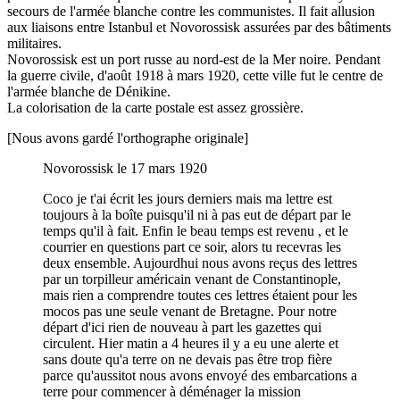
secours de l'armée blanche contre les communistes. Il fait allusion
aux liaisons entre Istanbul et Novorossisk assurées par des bâtiments
militaires.
Novorossisk est un port russe au nord-est de la Mer noire. Pendant
la guerre civile, d'août 1918 à mars 1920, cette ville fut le centre de
l'armée blanche de Dénikine.
La colorisation de la carte postale est assez grossière.
[Nous avons gardé l'orthographe originale]
Novorossisk le 17 mars 1920
Coco je t'ai écrit les jours derniers mais ma lettre est
toujours à la boîte puisqu'il ni à pas eut de départ par le
temps qu'il à fait. Enfin le beau temps est revenu , et le
courrier en questions part ce soir, alors tu recevras les
deux ensemble. Aujourdhui nous avons reçus des lettres
par un torpilleur américain venant de Constantinople,
mais rien a comprendre toutes ces lettres étaient pour les
mocos pas une seule venant de Bretagne. Pour notre
départ d'ici rien de nouveau à part les gazettes qui
circulent. Hier matin a 4 heures il y a eu une alerte et
sans doute qu'a terre on ne devais pas être trop fière
parce qu'aussitot nous avons envoyé des embarcations a
terre pour commencer à déménager la mission