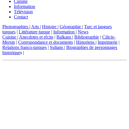
Cuisine
Information
Télévision
Contact
Photographies
|
Arts
|
Histoire
|
Géographie
|
Turc et langues
turques
|
Littérature turque
|
Information
|
News
Cuisine
|
Anecdotes et récits
|
Balkans
|
Bibliographie
|
Cilicie-
Mersin
|
Correspondance et documents
|
Historiens
|
Imprimerie
|
Relations franco-turques
|
Sultans
|
Biographies de personnages
historique
s |