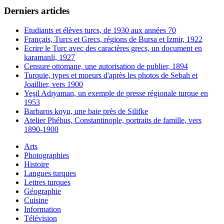
Derniers articles
Etudiants et élèves turcs, de 1930 aux années 70
Français, Turcs et Grecs, régions de Bursa et Izmir, 1922
Ecrire le Turc avec des caractères grecs, un document en
karamanli, 1927
Censure ottomane, une autorisation de publier, 1894
Turquie, types et moeurs d'après les photos de Sebah et
Joaillier, vers 1900
Yeşil Adıyaman, un exemple de presse régionale turque en
1953
Barbaros koyu, une baie près de Silifke
Atelier Phébus, Constantinople, portraits de famille, vers
1890-1900
Arts
Photographies
Histoire
Langues turques
Lettres turques
Géographie
Cuisine
Information
Télévision