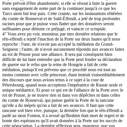
Porte prévoit d'être abandonnée, si elle se résout à faire la guerre
sans engagement de notre part de la continuer jusqu'à ce que les
Turcs aient fait leur paix. Cette crainte, sur les insinuations réitérées
du comte de Bonneval et de Saïd-Éffendi, a jeté de trop profondes
racines pour que je puisse vous flatter que des donatives seront
suffisantes pour détruire ce préjugé, et vaincre ce scrupule.
4° Vous avez pu voir, monsieur, par mes dernière relations que le
réis-effendi a rejeté l'inaction de la Porte sur deux fautes qu'il nous
reproche : l'une, de n'avoir pas accepté la médiation du Grand-
Seigneur ; l'autre, de n'avoir aucunement répondu aux avances faites
au roi de Prusse pour une alliance. Il sera par conséquent bien
difficile de lui faire entendre que la Porte peut fonder sa déclaration
de guerre sur le refus que la reine de Hongrie a fait de cette
médiation, puisqu'il est prévenu que ce procédé nous est tout au
moins commun avec celle princesse, étant instruit vraisemblablement
des discours que nous avions tenus à ce sujet à la cour de
Pétersbourg, quand nous acceptions l'impératrice de Russie seule et
unique médiatrice. Et pour ce qui est de l'alliance de la Porte avec le
roi de Prusse, je ne trouve rien ni dans vos dépêches ni dans celles
du comte de Bonneval, qui puisse guérir la Porte de la rancune
qu'elle a du mépris qu'on a fait de ses avances. Il faut que cette
rancune soit bien vive, puisque, la dernière fois que le réis-éffendi a
parlé au sieur Fonton, il a avoué qu'Ibrahim était mort de regret et de
honte des espérances qu'il avait données à la Porte sur les succès de
cette négociation. La dernière réflexion sera, monsieur, que vos