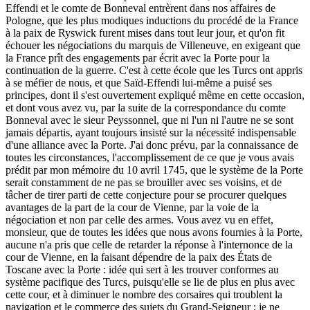
Effendi et le comte de Bonneval entrèrent dans nos affaires de
Pologne, que les plus modiques inductions du procédé de la France
à la paix de Ryswick furent mises dans tout leur jour, et qu'on fit
échouer les négociations du marquis de Villeneuve, en exigeant que
la France prît des engagements par écrit avec la Porte pour la
continuation de la guerre. C'est à cette école que les Turcs ont appris
à se méfier de nous, et que Saïd-Effendi lui-même a puisé ses
principes, dont il s'est ouvertement expliqué même en cette occasion,
et dont vous avez vu, par la suite de la correspondance du comte
Bonneval avec le sieur Peyssonnel, que ni l'un ni l'autre ne se sont
jamais départis, ayant toujours insisté sur la nécessité indispensable
d'une alliance avec la Porte. J'ai donc prévu, par la connaissance de
toutes les circonstances, l'accomplissement de ce que je vous avais
prédit par mon mémoire du 10 avril 1745, que le système de la Porte
serait constamment de ne pas se brouiller avec ses voisins, et de
tâcher de tirer parti de cette conjecture pour se procurer quelques
avantages de la part de la cour de Vienne, par la voie de la
négociation et non par celle des armes. Vous avez vu en effet,
monsieur, que de toutes les idées que nous avons fournies à la Porte,
aucune n'a pris que celle de retarder la réponse à l'internonce de la
cour de Vienne, en la faisant dépendre de la paix des États de
Toscane avec la Porte : idée qui sert à les trouver conformes au
système pacifique des Turcs, puisqu'elle se lie de plus en plus avec
cette cour, et à diminuer le nombre des corsaires qui troublent la
navigation et le commerce des sujets du Grand-Seigneur ; je ne