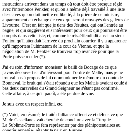
instructions arrivent dans un temps où tout doit être presque réglé
avec l'internonce Penkler, et qu'on a même déjà travaillé à une liste
d'esclaves qu'on doit mettre en liberté, à la prière de ce ministre,
apparemment en échange de ceux qui seront renvoyés des galères de
Livourne. C'est un fait que je tiens des Jésuites, qui ont l'entrée au
bagne, et qui suggèrent et s'intéressent pour ceux qui pourraient être
compris dans cette liste; et, comme le réis-éffendi dit aussi au sieur
Fonton qu'il attendait l'arrivée du prochain courrier, il y a apparence
qu'il rapportera l'ultimatum de la cour de Vienne, et que la
négociation de M. Penkler se trouvera trop avancée pour que la
Porte puisse reculer (*).
J'ai eu soin d'informer, monsieur, le bailli de Bocage de ce que
j'avais découvert ici d'intéressant pour l'ordre de Malte, mais je ne
trouvai pas à propos de lui communiquer le mémoire du comte de
Bonneval, le bruit qui s'était répandu que les Maltais avaient coulé à
bas deux caravelles du Grand-Seigneur ne s'étant pas confirmé.
Cette affaire, à ce qu'il paraît, a été perdue de vue.
Je suis avec un respect infini, etc.
(*) Voici, en résumé, le traité d'alliance offensive et défensive que
M. de Castellane avait cherché de conclure avec la Turquie.
La Sublime-Porte se fera représenter par des plénipotentiaires au
congrès appelé & rétablir la paix en Europe.