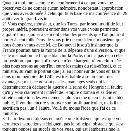
Quant à moi, monsieur, je me conformerai à ce que vous me
prescrivez de ne donner aucun mémoire, nonobstant l'approbation
que vous avez donnée à celui qui fit la base de ma conférence du 29
août avec le grand-vézir.
2° Vous espérez, monsieur, que les Turcs, par le seul motif de leur
propre intérêt, pourraient entrer dans vos vues ; vous permettez
aujourd'hui d'ajouter à ce motif celui des présents que l'on pourrait
porter à cent mille écus. Je vous prie de considérer, monsieur, que
nous étions venus avec M. de Bonneval jusqu'à insinuer que la
France pourrait faire la moitié de la dépense d'une diversion, et que
cette insinuation ne fit que blanchir la Porte, qui n'a pas reçu celle
proposition, quoique j'offrisse de m'en chargerai référendum. De
plus nous serons aujourd'hui entre les mains du réis-éffendi, et ce
ministre, suivant le portrait que j'ai eu l'honneur de vous en faire
dans mon mémoire de 1745, est très-habile à se procurer des
avantages ; mais ce ne sont pas les avantages seuls qui le
détermineront à déclarer la guerre à la reine de Hongrie ; il faudra
qu'il y voie clairement l'intérêt de l'empire ottoman et sa tête en
sûreté contre tous les événements; alors même qu'en faisant le bien
public, il voudra encore y trouver son profit particulier, mais il ne
sacrifiera pas l'un à l'autre. Voilà du moins l'idée que j'ai de ce
ministre.
3° La réflexion ci-dessus en amène une troisième, qui est que vos
dernières instructions n'éloignent pas le principal obstacle qui s'est
toujours opposé au succès de vos vues, qui est l'embarras que la