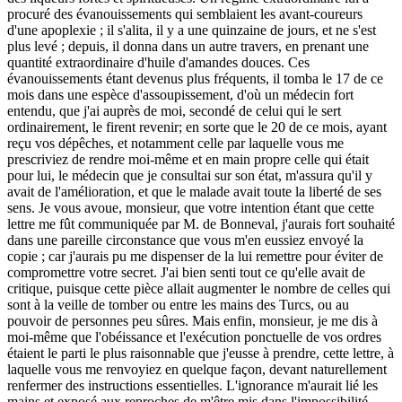
procuré des évanouissements qui semblaient les avant-coureurs
d'une apoplexie ; il s'alita, il y a une quinzaine de jours, et ne s'est
plus levé ; depuis, il donna dans un autre travers, en prenant une
quantité extraordinaire d'huile d'amandes douces. Ces
évanouissements étant devenus plus fréquents, il tomba le 17 de ce
mois dans une espèce d'assoupissement, d'où un médecin fort
entendu, que j'ai auprès de moi, secondé de celui qui le sert
ordinairement, le firent revenir; en sorte que le 20 de ce mois, ayant
reçu vos dépêches, et notamment celle par laquelle vous me
prescriviez de rendre moi-même et en main propre celle qui était
pour lui, le médecin que je consultai sur son état, m'assura qu'il y
avait de l'amélioration, et que le malade avait toute la liberté de ses
sens. Je vous avoue, monsieur, que votre intention étant que cette
lettre me fût communiquée par M. de Bonneval, j'aurais fort souhaité
dans une pareille circonstance que vous m'en eussiez envoyé la
copie ; car j'aurais pu me dispenser de la lui remettre pour éviter de
compromettre votre secret. J'ai bien senti tout ce qu'elle avait de
critique, puisque cette pièce allait augmenter le nombre de celles qui
sont à la veille de tomber ou entre les mains des Turcs, ou au
pouvoir de personnes peu sûres. Mais enfin, monsieur, je me dis à
moi-même que l'obéissance et l'exécution ponctuelle de vos ordres
étaient le parti le plus raisonnable que j'eusse à prendre, cette lettre, à
laquelle vous me renvoyiez en quelque façon, devant naturellement
renfermer des instructions essentielles. L'ignorance m'aurait lié les
mains et exposé aux reproches de m'être mis dans l'impossibilité