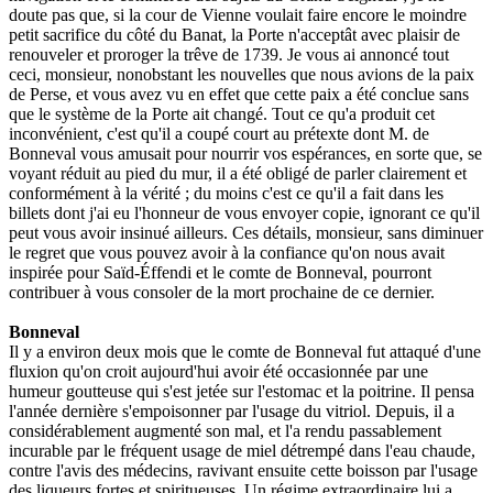
doute pas que, si la cour de Vienne voulait faire encore le moindre
petit sacrifice du côté du Banat, la Porte n'acceptât avec plaisir de
renouveler et proroger la trêve de 1739. Je vous ai annoncé tout
ceci, monsieur, nonobstant les nouvelles que nous avions de la paix
de Perse, et vous avez vu en effet que cette paix a été conclue sans
que le système de la Porte ait changé. Tout ce qu'a produit cet
inconvénient, c'est qu'il a coupé court au prétexte dont M. de
Bonneval vous amusait pour nourrir vos espérances, en sorte que, se
voyant réduit au pied du mur, il a été obligé de parler clairement et
conformément à la vérité ; du moins c'est ce qu'il a fait dans les
billets dont j'ai eu l'honneur de vous envoyer copie, ignorant ce qu'il
peut vous avoir insinué ailleurs. Ces détails, monsieur, sans diminuer
le regret que vous pouvez avoir à la confiance qu'on nous avait
inspirée pour Saïd-Éffendi et le comte de Bonneval, pourront
contribuer à vous consoler de la mort prochaine de ce dernier.
Bonneval
Il y a environ deux mois que le comte de Bonneval fut attaqué d'une
fluxion qu'on croit aujourd'hui avoir été occasionnée par une
humeur goutteuse qui s'est jetée sur l'estomac et la poitrine. Il pensa
l'année dernière s'empoisonner par l'usage du vitriol. Depuis, il a
considérablement augmenté son mal, et l'a rendu passablement
incurable par le fréquent usage de miel détrempé dans l'eau chaude,
contre l'avis des médecins, ravivant ensuite cette boisson par l'usage
des liqueurs fortes et spiritueuses. Un régime extraordinaire lui a