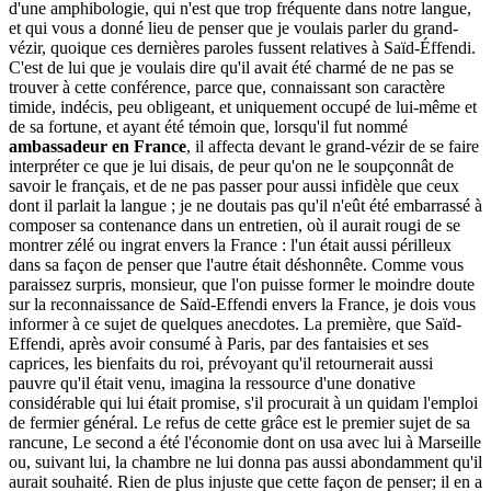
d'une amphibologie, qui n'est que trop fréquente dans notre langue,
et qui vous a donné lieu de penser que je voulais parler du grand-
vézir, quoique ces dernières paroles fussent relatives à Saïd-Éffendi.
C'est de lui que je voulais dire qu'il avait été charmé de ne pas se
trouver à cette conférence, parce que, connaissant son caractère
timide, indécis, peu obligeant, et uniquement occupé de lui-même et
de sa fortune, et ayant été témoin que, lorsqu'il fut nommé
ambassadeur en France
, il affecta devant le grand-vézir de se faire
interpréter ce que je lui disais, de peur qu'on ne le soupçonnât de
savoir le français, et de ne pas passer pour aussi infidèle que ceux
dont il parlait la langue ; je ne doutais pas qu'il n'eût été embarrassé à
composer sa contenance dans un entretien, où il aurait rougi de se
montrer zélé ou ingrat envers la France : l'un était aussi périlleux
dans sa façon de penser que l'autre était déshonnête. Comme vous
paraissez surpris, monsieur, que l'on puisse former le moindre doute
sur la reconnaissance de Saïd-Effendi envers la France, je dois vous
informer à ce sujet de quelques anecdotes. La première, que Saïd-
Effendi, après avoir consumé à Paris, par des fantaisies et ses
caprices, les bienfaits du roi, prévoyant qu'il retournerait aussi
pauvre qu'il était venu, imagina la ressource d'une donative
considérable qui lui était promise, s'il procurait à un quidam l'emploi
de fermier général. Le refus de cette grâce est le premier sujet de sa
rancune, Le second a été l'économie dont on usa avec lui à Marseille
ou, suivant lui, la chambre ne lui donna pas aussi abondamment qu'il
aurait souhaité. Rien de plus injuste que cette façon de penser; il en a