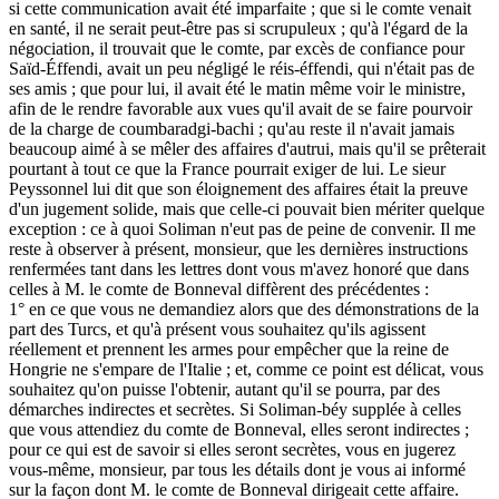
si cette communication avait été imparfaite ; que si le comte venait
en santé, il ne serait peut-être pas si scrupuleux ; qu'à l'égard de la
négociation, il trouvait que le comte, par excès de confiance pour
Saïd-Éffendi, avait un peu négligé le réis-éffendi, qui n'était pas de
ses amis ; que pour lui, il avait été le matin même voir le ministre,
afin de le rendre favorable aux vues qu'il avait de se faire pourvoir
de la charge de coumbaradgi-bachi ; qu'au reste il n'avait jamais
beaucoup aimé à se mêler des affaires d'autrui, mais qu'il se prêterait
pourtant à tout ce que la France pourrait exiger de lui. Le sieur
Peyssonnel lui dit que son éloignement des affaires était la preuve
d'un jugement solide, mais que celle-ci pouvait bien mériter quelque
exception : ce à quoi Soliman n'eut pas de peine de convenir. Il me
reste à observer à présent, monsieur, que les dernières instructions
renfermées tant dans les lettres dont vous m'avez honoré que dans
celles à M. le comte de Bonneval diffèrent des précédentes :
1° en ce que vous ne demandiez alors que des démonstrations de la
part des Turcs, et qu'à présent vous souhaitez qu'ils agissent
réellement et prennent les armes pour empêcher que la reine de
Hongrie ne s'empare de l'Italie ; et, comme ce point est délicat, vous
souhaitez qu'on puisse l'obtenir, autant qu'il se pourra, par des
démarches indirectes et secrètes. Si Soliman-béy supplée à celles
que vous attendiez du comte de Bonneval, elles seront indirectes ;
pour ce qui est de savoir si elles seront secrètes, vous en jugerez
vous-même, monsieur, par tous les détails dont je vous ai informé
sur la façon dont M. le comte de Bonneval dirigeait cette affaire.