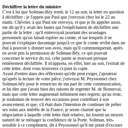
Déchiffrer la lettre du ministre
C'est à lui que Soliman-Béy remit, le 12 au soir, la lettre en question
à déchiffrer ; je l'appris par Paul que j'envoyai chez lui le 22 au
matin. Chévrier, à qui Paul me renvoya, et que je fis appeler aussi,
me dit qu'il y avait des fautes qui l'empêchaient de déchiffrer une
partie de la lettre ; qu'il entrevoyait pourtant des avantages
personnels qu'on faisait espérer au comte, et sur lesquels il ne
pouvait s'expliquer davantage jusqu'à ce que le comte revînt dans un
état à pouvoir y donner son aveu, mais qu'il communiquerait, après
en avoir pris la permission de Soliman-Béy, ce qui pouvait
concerner le service du roi, celte partie se trouvant presque
entièrement déchiffrée. Il m'apporta, en effet, hier au soir, l'extrait de
cette lettre, dont vous trouverez ci-joint la copie.
Avant d'entrer dans des réflexions qu'elle peut exiger, j'ajouterai
qu'après la lecture de votre pièce, j'envoyai M. Peyssonnel chez
Soliman-béy pour le remercier de ma part de cette communication,
et lui dire que j'avais bien des raisons de regretter M. de Bonneval,
mais que cette lettre augmentait infiniment mes regrets; qu'au reste,
je souhaitais de trouver des occasions pour contribuer à son
avancement, et que, s'il était dans l'intention de continuer de prêter
ses soins aux intérêts de la France, je serais charmé que la
négociation à laquelle cette lettre était relative, lui fournit un moyen
naturel de se ménager la confidence de la Porte. Soliman, très-
sensible à ce compliment, dit à Peyssonnel qu'il me priait d'excuser