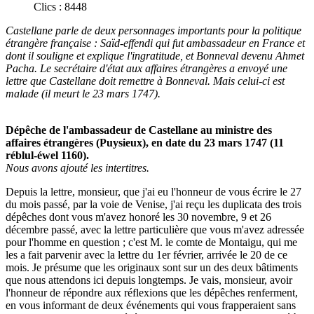
Clics : 8448
Castellane parle de deux personnages importants pour la politique
étrangère française : Saïd-effendi qui fut ambassadeur en France et
dont il souligne et explique l'ingratitude, et Bonneval devenu Ahmet
Pacha. Le secrétaire d'état aux affaires étrangères a envoyé une
lettre que Castellane doit remettre à Bonneval. Mais celui-ci est
malade (il meurt le 23 mars 1747).
Dépêche de l'ambassadeur de Castellane au ministre des
affaires étrangères (Puysieux), en date du 23 mars 1747 (11
réblul-éwel 1160).
Nous avons ajouté les intertitres.
Depuis la lettre, monsieur, que j'ai eu l'honneur de vous écrire le 27
du mois passé, par la voie de Venise, j'ai reçu les duplicata des trois
dépêches dont vous m'avez honoré les 30 novembre, 9 et 26
décembre passé, avec la lettre particulière que vous m'avez adressée
pour l'homme en question ; c'est M. le comte de Montaigu, qui me
les a fait parvenir avec la lettre du 1er février, arrivée le 20 de ce
mois. Je présume que les originaux sont sur un des deux bâtiments
que nous attendons ici depuis longtemps. Je vais, monsieur, avoir
l'honneur de répondre aux réflexions que les dépêches renferment,
en vous informant de deux événements qui vous frapperaient sans