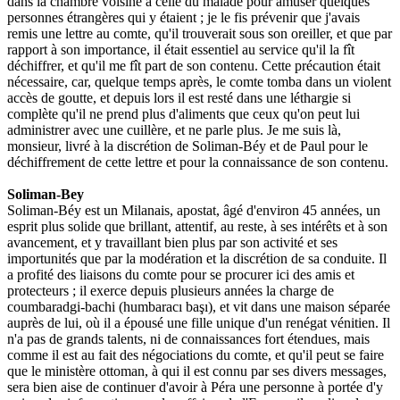
dans la chambre voisine à celle du malade pour amuser quelques
personnes étrangères qui y étaient ; je le fis prévenir que j'avais
remis une lettre au comte, qu'il trouverait sous son oreiller, et que par
rapport à son importance, il était essentiel au service qu'il la fît
déchiffrer, et qu'il me fît part de son contenu. Cette précaution était
nécessaire, car, quelque temps après, le comte tomba dans un violent
accès de goutte, et depuis lors il est resté dans une léthargie si
complète qu'il ne prend plus d'aliments que ceux qu'on peut lui
administrer avec une cuillère, et ne parle plus. Je me suis là,
monsieur, livré à la discrétion de Soliman-Béy et de Paul pour le
déchiffrement de cette lettre et pour la connaissance de son contenu.
Soliman-Bey
Soliman-Béy est un Milanais, apostat, âgé d'environ 45 années, un
esprit plus solide que brillant, attentif, au reste, à ses intérêts et à son
avancement, et y travaillant bien plus par son activité et ses
importunités que par la modération et la discrétion de sa conduite. Il
a profité des liaisons du comte pour se procurer ici des amis et
protecteurs ; il exerce depuis plusieurs années la charge de
coumbaradgi-bachi (humbaracı başı), et vit dans une maison séparée
auprès de lui, où il a épousé une fille unique d'un renégat vénitien. Il
n'a pas de grands talents, ni de connaissances fort étendues, mais
comme il est au fait des négociations du comte, et qu'il peut se faire
que le ministère ottoman, à qui il est connu par ses divers messages,
sera bien aise de continuer d'avoir à Péra une personne à portée d'y