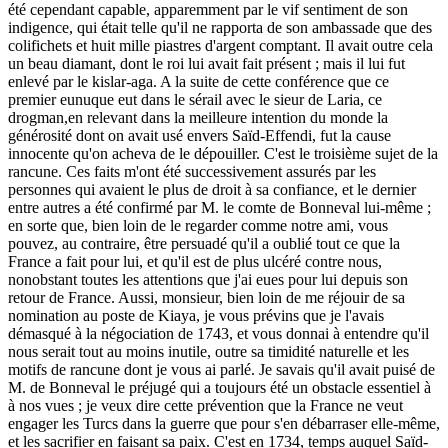
été cependant capable, apparemment par le vif sentiment de son
indigence, qui était telle qu'il ne rapporta de son ambassade que des
colifichets et huit mille piastres d'argent comptant. Il avait outre cela
un beau diamant, dont le roi lui avait fait présent ; mais il lui fut
enlevé par le kislar-aga. A la suite de cette conférence que ce
premier eunuque eut dans le sérail avec le sieur de Laria, ce
drogman,en relevant dans la meilleure intention du monde la
générosité dont on avait usé envers Saïd-Effendi, fut la cause
innocente qu'on acheva de le dépouiller. C'est le troisième sujet de la
rancune. Ces faits m'ont été successivement assurés par les
personnes qui avaient le plus de droit à sa confiance, et le dernier
entre autres a été confirmé par M. le comte de Bonneval lui-même ;
en sorte que, bien loin de le regarder comme notre ami, vous
pouvez, au contraire, être persuadé qu'il a oublié tout ce que la
France a fait pour lui, et qu'il est de plus ulcéré contre nous,
nonobstant toutes les attentions que j'ai eues pour lui depuis son
retour de France. Aussi, monsieur, bien loin de me réjouir de sa
nomination au poste de Kiaya, je vous prévins que je l'avais
démasqué à la négociation de 1743, et vous donnai à entendre qu'il
nous serait tout au moins inutile, outre sa timidité naturelle et les
motifs de rancune dont je vous ai parlé. Je savais qu'il avait puisé de
M. de Bonneval le préjugé qui a toujours été un obstacle essentiel à
à nos vues ; je veux dire cette prévention que la France ne veut
engager les Turcs dans la guerre que pour s'en débarraser elle-même,
et les sacrifier en faisant sa paix. C'est en 1734, temps auquel Saïd-