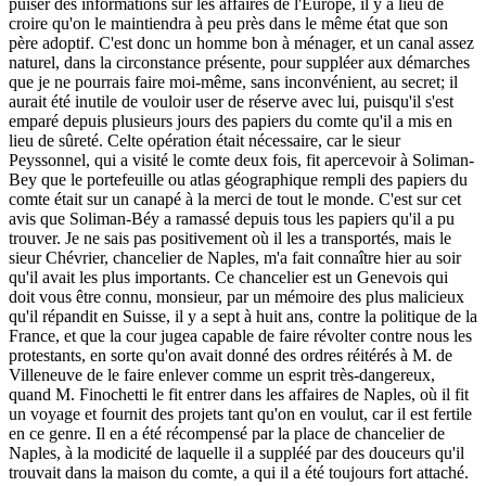
puiser des informations sur les affaires de l'Europe, il y a lieu de
croire qu'on le maintiendra à peu près dans le même état que son
père adoptif. C'est donc un homme bon à ménager, et un canal assez
naturel, dans la circonstance présente, pour suppléer aux démarches
que je ne pourrais faire moi-même, sans inconvénient, au secret; il
aurait été inutile de vouloir user de réserve avec lui, puisqu'il s'est
emparé depuis plusieurs jours des papiers du comte qu'il a mis en
lieu de sûreté. Celte opération était nécessaire, car le sieur
Peyssonnel, qui a visité le comte deux fois, fit apercevoir à Soliman-
Bey que le portefeuille ou atlas géographique rempli des papiers du
comte était sur un canapé à la merci de tout le monde. C'est sur cet
avis que Soliman-Béy a ramassé depuis tous les papiers qu'il a pu
trouver. Je ne sais pas positivement où il les a transportés, mais le
sieur Chévrier, chancelier de Naples, m'a fait connaître hier au soir
qu'il avait les plus importants. Ce chancelier est un Genevois qui
doit vous être connu, monsieur, par un mémoire des plus malicieux
qu'il répandit en Suisse, il y a sept à huit ans, contre la politique de la
France, et que la cour jugea capable de faire révolter contre nous les
protestants, en sorte qu'on avait donné des ordres réitérés à M. de
Villeneuve de le faire enlever comme un esprit très-dangereux,
quand M. Finochetti le fit entrer dans les affaires de Naples, où il fit
un voyage et fournit des projets tant qu'on en voulut, car il est fertile
en ce genre. Il en a été récompensé par la place de chancelier de
Naples, à la modicité de laquelle il a suppléé par des douceurs qu'il
trouvait dans la maison du comte, a qui il a été toujours fort attaché.