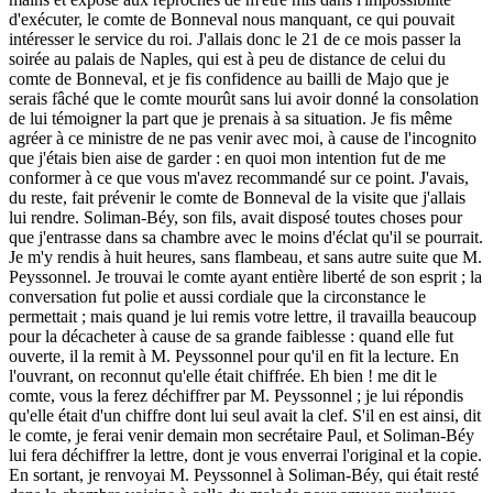
d'exécuter, le comte de Bonneval nous manquant, ce qui pouvait
intéresser le service du roi. J'allais donc le 21 de ce mois passer la
soirée au palais de Naples, qui est à peu de distance de celui du
comte de Bonneval, et je fis confidence au bailli de Majo que je
serais fâché que le comte mourût sans lui avoir donné la consolation
de lui témoigner la part que je prenais à sa situation. Je fis même
agréer à ce ministre de ne pas venir avec moi, à cause de l'incognito
que j'étais bien aise de garder : en quoi mon intention fut de me
conformer à ce que vous m'avez recommandé sur ce point. J'avais,
du reste, fait prévenir le comte de Bonneval de la visite que j'allais
lui rendre. Soliman-Béy, son fils, avait disposé toutes choses pour
que j'entrasse dans sa chambre avec le moins d'éclat qu'il se pourrait.
Je m'y rendis à huit heures, sans flambeau, et sans autre suite que M.
Peyssonnel. Je trouvai le comte ayant entière liberté de son esprit ; la
conversation fut polie et aussi cordiale que la circonstance le
permettait ; mais quand je lui remis votre lettre, il travailla beaucoup
pour la décacheter à cause de sa grande faiblesse : quand elle fut
ouverte, il la remit à M. Peyssonnel pour qu'il en fit la lecture. En
l'ouvrant, on reconnut qu'elle était chiffrée. Eh bien ! me dit le
comte, vous la ferez déchiffrer par M. Peyssonnel ; je lui répondis
qu'elle était d'un chiffre dont lui seul avait la clef. S'il en est ainsi, dit
le comte, je ferai venir demain mon secrétaire Paul, et Soliman-Béy
lui fera déchiffrer la lettre, dont je vous enverrai l'original et la copie.
En sortant, je renvoyai M. Peyssonnel à Soliman-Béy, qui était resté