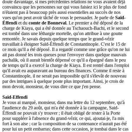
doute davantage, si mes précédentes relations ne vous avaient déjà
convaincu que les personnes sur qui vous faisiez ici le plus de fond
n'étaient pas à beaucoup près aussi essentielles au succès de nos
vues qu'on peut avoir tâché de vous le persuader. Je parle de
Saïd-
Éffendi
et du
comte de Bonneval
. Le premier a été déposé de la
charge de Kiaya, qui a été donnée au Tschaouch-Bachi, et le second
est tombé dans une léthargie mortelle, qu'on attribue à une goutte
remontée. Je savais depuis quelque temps que le grand-vézir
travaillait à éloigner Saïd-Éffendi de Constantinople. C'est le 15 de
ce mois qu'il a été déposé. Il a regardé comme une grâce qu'on ne lui
ait pas donné les trois queues pour l'envoyer dans quelque mauvais
pachalik, où il aurait bientôt dépensé ce qu'il a épargné dans le peu
de temps qu'il a exercé la charge de Kiaya. Il est rentré dans l'emploi
qu'il avait eu auparavant au bureau des finances. Comme il reste à
Constantinople, il ne serait pas impossible qu'il s'élevât de nouveau
par des intrigues à quelque poste plus important. Ainsi, je crois de
mon devoir, monsieur, de vous dire ce que j'en pense.
Said-Effendi
Je vous ai marqué, monsieur, dans ma lettre du 12 septembre, qu'à
l'audience du 29 août, qui m'a été donnée à la campagne, Said-
Éffendi ne pouvait s'y trouver ; il était obligé de rester à la Porte
pour suppléer à l'absence du grand-vézir, ce qui, ajoutai-je, l'a mis
fort à son aise ; car la composition de sa contenance n'aurait pas été
pour lui un petit embarras; dans cette occasion, je tombai dans le cas