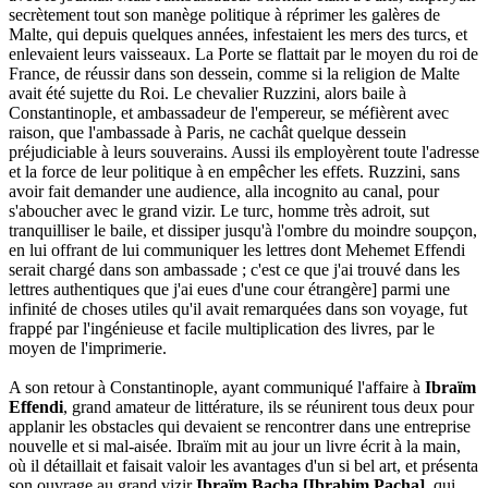
secrètement tout son manège politique à réprimer les galères de
Malte, qui depuis quelques années, infestaient les mers des turcs, et
enlevaient leurs vaisseaux. La Porte se flattait par le moyen du roi de
France, de réussir dans son dessein, comme si la religion de Malte
avait été sujette du Roi. Le chevalier Ruzzini, alors baile à
Constantinople, et ambassadeur de l'empereur, se méfièrent avec
raison, que l'ambassade à Paris, ne cachât quelque dessein
préjudiciable à leurs souverains. Aussi ils employèrent toute l'adresse
et la force de leur politique à en empêcher les effets. Ruzzini, sans
avoir fait demander une audience, alla incognito au canal, pour
s'aboucher avec le grand vizir. Le turc, homme très adroit, sut
tranquilliser le baile, et dissiper jusqu'à l'ombre du moindre soupçon,
en lui offrant de lui communiquer les lettres dont Mehemet Effendi
serait chargé dans son ambassade ; c'est ce que j'ai trouvé dans les
lettres authentiques que j'ai eues d'une cour étrangère] parmi une
infinité de choses utiles qu'il avait remarquées dans son voyage, fut
frappé par l'ingénieuse et facile multiplication des livres, par le
moyen de l'imprimerie.
A son retour à Constantinople, ayant communiqué l'affaire à
Ibraïm
Effendi
, grand amateur de littérature, ils se réunirent tous deux pour
applanir les obstacles qui devaient se rencontrer dans une entreprise
nouvelle et si mal-aisée. Ibraïm mit au jour un livre écrit à la main,
où il détaillait et faisait valoir les avantages d'un si bel art, et présenta
son ouvrage au grand vizir
Ibraïm Bacha [Ibrahim Pacha]
, qui