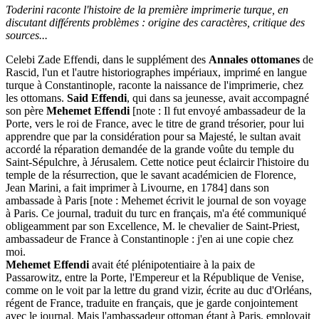
Toderini raconte l'histoire de la première imprimerie turque, en
discutant différents problèmes : origine des caractères, critique des
sources...
Celebi Zade Effendi, dans le supplément des
Annales ottomanes
de
Rascid, l'un et l'autre historiographes impériaux, imprimé en langue
turque à Constantinople, raconte la naissance de l'imprimerie, chez
les ottomans.
Said Effendi
, qui dans sa jeunesse, avait accompagné
son père
Mehemet Effendi
[note : Il fut envoyé ambassadeur de la
Porte, vers le roi de France, avec le titre de grand trésorier, pour lui
apprendre que par la considération pour sa Majesté, le sultan avait
accordé la réparation demandée de la grande voûte du temple du
Saint-Sépulchre, à Jérusalem. Cette notice peut éclaircir l'histoire du
temple de la résurrection, que le savant académicien de Florence,
Jean Marini, a fait imprimer à Livourne, en 1784] dans son
ambassade à Paris [note : Mehemet écrivit le journal de son voyage
à Paris. Ce journal, traduit du turc en français, m'a été communiqué
obligeamment par son Excellence, M. le chevalier de Saint-Priest,
ambassadeur de France à Constantinople : j'en ai une copie chez
moi.
Mehemet Effendi
avait été plénipotentiaire à la paix de
Passarowitz, entre la Porte, l'Empereur et la République de Venise,
comme on le voit par la lettre du grand vizir, écrite au duc d'Orléans,
régent de France, traduite en français, que je garde conjointement
avec le journal. Mais l'ambassadeur ottoman étant à Paris, employait