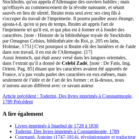
Stockholm, qu'on appela d'Allemagne des ouvriers habiles ; mais
qu'effrayés au commencement de la révolte naissante, et sétant
sauvés en lieu de sûreté, Ibraïm resta seul avec ses cinq fils à
s'occuper du travail de l'imprimerie. Il pourra paraître assez étrange,
ajouta-t-il, qu'en si peu de temps, Ibraïm ait appris l'art de
l'imprimerie tel qu'il est, et qui plus est à former et à fondre des
caractères. [note : Histoire de la bibliothèque royale de Stockholm
par Omagnus Celsius, bibliothécaire du Roi, p. 205 en latin,
Holmiae, 1751] C'est pourquoi si Ibraïm eût des lumières et de l'aide
dans son travail, il en eut de l'Allemagne. [17]
Aussi Jennisch, qui était assez versé dans les langues orientales,
dans l’extrait qu’il a donné de
Celebi Zadé
, [note : De Fatis, ling.
Orient. Pag. 85] disant que les caractères avaient été apportés de
France, n’a pas voulu parler des caractères en eux-mêmes, mais
seulement de l’idée et de l’art de les former ; et là-dessus, nous
n’aurons aucun différent avec ce savant auteur.
Article précédent : Toderini, Des livres imprimés à Constantinople,
1789
Précédent
A lire également
Livres imprimés à Istanbul de 1728 à 1830
Toderini, Des livres imprimés à Constantinople, 1789
Cournand, Antoine (1747-1814), révolutionnaire et traducteur