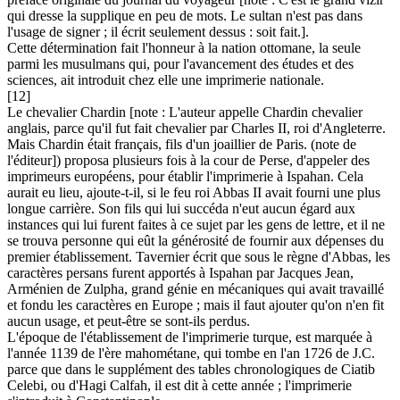
qui dresse la supplique en peu de mots. Le sultan n'est pas dans
l'usage de signer ; il écrit seulement dessus : soit fait.].
Cette détermination fait l'honneur à la nation ottomane, la seule
parmi les musulmans qui, pour l'avancement des études et des
sciences, ait introduit chez elle une imprimerie nationale.
[12]
Le chevalier Chardin [note : L'auteur appelle Chardin chevalier
anglais, parce qu'il fut fait chevalier par Charles II, roi d'Angleterre.
Mais Chardin était français, fils d'un joaillier de Paris. (note de
l'éditeur]) proposa plusieurs fois à la cour de Perse, d'appeler des
imprimeurs européens, pour établir l'imprimerie à Ispahan. Cela
aurait eu lieu, ajoute-t-il, si le feu roi Abbas II avait fourni une plus
longue carrière. Son fils qui lui succéda n'eut aucun égard aux
instances qui lui furent faites à ce sujet par les gens de lettre, et il ne
se trouva personne qui eût la générosité de fournir aux dépenses du
premier établissement. Tavernier écrit que sous le règne d'Abbas, les
caractères persans furent apportés à Ispahan par Jacques Jean,
Arménien de Zulpha, grand génie en mécaniques qui avait travaillé
et fondu les caractères en Europe ; mais il faut ajouter qu'on n'en fit
aucun usage, et peut-être se sont-ils perdus.
L'époque de l'établissement de l'imprimerie turque, est marquée à
l'année 1139 de l'ère mahométane, qui tombe en l'an 1726 de J.C.
parce que dans le supplément des tables chronologiques de Ciatib
Celebi, ou d'Hagi Calfah, il est dit à cette année ; l'imprimerie