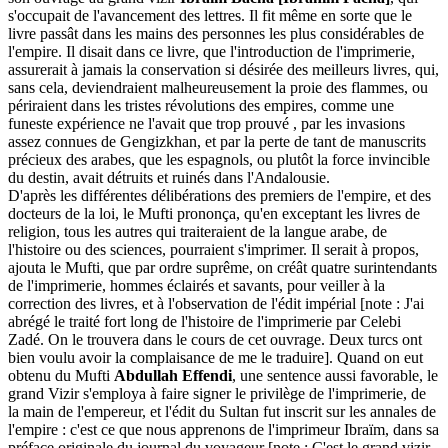
s'occupait de l'avancement des lettres. Il fit même en sorte que le
livre passât dans les mains des personnes les plus considérables de
l'empire. Il disait dans ce livre, que l'introduction de l'imprimerie,
assurerait à jamais la conservation si désirée des meilleurs livres, qui,
sans cela, deviendraient malheureusement la proie des flammes, ou
périraient dans les tristes révolutions des empires, comme une
funeste expérience ne l'avait que trop prouvé , par les invasions
assez connues de Gengizkhan, et par la perte de tant de manuscrits
précieux des arabes, que les espagnols, ou plutôt la force invincible
du destin, avait détruits et ruinés dans l'Andalousie.
D'après les différentes délibérations des premiers de l'empire, et des
docteurs de la loi, le Mufti prononça, qu'en exceptant les livres de
religion, tous les autres qui traiteraient de la langue arabe, de
l'histoire ou des sciences, pourraient s'imprimer. Il serait à propos,
ajouta le Mufti, que par ordre suprême, on créât quatre surintendants
de l'imprimerie, hommes éclairés et savants, pour veiller à la
correction des livres, et à l'observation de l'édit impérial [note : J'ai
abrégé le traité fort long de l'histoire de l'imprimerie par Celebi
Zadé. On le trouvera dans le cours de cet ouvrage. Deux turcs ont
bien voulu avoir la complaisance de me le traduire]. Quand on eut
obtenu du Mufti
Abdullah Effendi
, une sentence aussi favorable, le
grand Vizir s'employa à faire signer le privilège de l'imprimerie, de
la main de l'empereur, et l'édit du Sultan fut inscrit sur les annales de
l'empire : c'est ce que nous apprenons de l'imprimeur Ibraïm, dans sa
préface originale du journal du voyageur [note : C'est le grand vizir