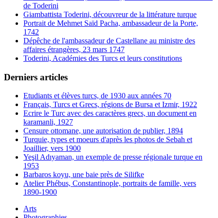
de Toderini
Giambattista Toderini, découvreur de la littérature turque
Portrait de Mehmet Saïd Pacha, ambassadeur de la Porte,
1742
Dépêche de l'ambassadeur de Castellane au ministre des
affaires étrangères, 23 mars 1747
Toderini, Académies des Turcs et leurs constitutions
Derniers articles
Etudiants et élèves turcs, de 1930 aux années 70
Français, Turcs et Grecs, régions de Bursa et Izmir, 1922
Ecrire le Turc avec des caractères grecs, un document en
karamanli, 1927
Censure ottomane, une autorisation de publier, 1894
Turquie, types et moeurs d'après les photos de Sebah et
Joaillier, vers 1900
Yeşil Adıyaman, un exemple de presse régionale turque en
1953
Barbaros koyu, une baie près de Silifke
Atelier Phébus, Constantinople, portraits de famille, vers
1890-1900
Arts
Photographies