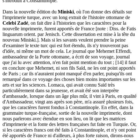
s'introduit à Constantinople.
Dans la nouvelle édition du
Miniski
, où l'on donne des détails sur
l'imprimerie turque, avec un long extrait de l'histoire ottomane de
Celebi Zadé
, on fait dire à l'historien que les caractères pour la
nouvelle imprimerie, furent apportés de France [note : Diss. de Fatis
linguarum orient. par Jenisch. Cette dissertation est mise à la tête du
nouveau Miniski.]. Mais si les savants veulent prendre la peine
d'examiner le texte turc qui est fort étendu, ils n'y trouveront pas
d'idée, ni même un mot de cela. Le journal que Mehemet Effendi,
ambassadeur de la Porte ottomane, a écrit de son voyage, journal
que j'ai lu avec attention, n'en fait point mention du tout ; [14] il faut
en conclure que Mehemet, ni son fils Saïd, ne les ont point apportés
de Paris ; car ils n'auraient point manqué d'en parler, puisqu'ils ont
remarqué dans ce voyage des choses bien moins importantes sur les
arts et sur les sciences. Lomaca, qui avait connu Saïd très
particulièrement dans sa jeunesse, et avait été son interprète
d'ambassade, lorsque dans un âge plus mûr, il vint à Paris, en qualité
d'Ambassadeur, vingt ans après son père, m'a assuré plusieurs fois,
que les caractères furent fondus à Constantinople. En effet, dans la
grammaire turque-française, sortie de la nouvelle imprimerie, dont
nous parlerons avec étendue en son lieu, on lit que les matrices
d'imprimerie et la fonte des lettres françaises fut faite en Turquie. Or,
si les caractères francs ont été faits à Constantinople, et n'y ont point
été apportés de France ni d'ailleurs, à plus forte raison, dirons-nous