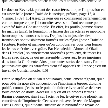
que les caractères turcs ont été fabriqués et fondus dans cette ville.
Le docteur Reviczki, parlant des
caractères
, dit que l'impression en
est assez belle [note : Traité de la tactique, préface, page 15, à
Vienne, 1769].[15] Assez de gens qui se connaissent parfaitement en
écriture turque et que j'ai consultés avec soin, l'ont reconnue pour
avoir été faite à Constantinople. En effet, les profils (comme disent
les maîtres turcs), la formation, la liaison des caractères se rapproche
beaucoup des manuscrits turcs. De plus les majuscules des
frontispices sont visiblement formées sur les règles [note : Traité de
l'écriture. Règles et manières qu'on doit observer pour bien former
les lettres et écrire avec grâce. Par Kemaleddin Ahmed al Okaili
dans Herbelot.] solennellement observées parmi eux, de tracer les
lettres avec grâce, ce qui ne ressemble gueres aux livres imprimés
dans toute la Chrétienté. Ainsi pour toutes sortes de raisons, l'on ne
peut pas dire que les caractères aient été apportés de France ; c'est un
travail de Constantinople. [16]
Enfin le diplôme du sultan Abdulhamid, actuellement régnant, qui a
pour objet la nouvelle concession de l'imprimerie turque, diplôme
publié, comme j'étais sur le point de finir ce livre, achève de lever
toute espèce de doute là-dessus. Il y est dit en propres termes :
Ibraïm a composé, gravé sur l'acier, le fer, le cuivre et le plomb, les
caractères de l'imprimerie. Ceci s'accorde avec le récit de Magnus
Olaus Celsius, qui dit dans l'histoire de la bibliothèque royale de