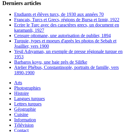
Derniers articles
Etudiants et élèves turcs, de 1930 aux années 70
Français, Turcs et Grecs, régions de Bursa et Izmir, 1922
Ecrire le Turc avec des caractères grecs, un document en
karamanli, 1927
Censure ottomane, une autorisation de publier, 1894
Turquie, types et moeurs d'après les photos de Sebah et
Joaillier, vers 1900
Yeşil Adıyaman, un exemple de presse régionale turque en
1953
Barbaros koyu, une baie près de Silifke
Atelier Phébus, Constantinople, portraits de famille, vers
1890-1900
Arts
Photographies
Histoire
Langues turques
Lettres turques
Géographie
Cuisine
Information
Télévision
Contact