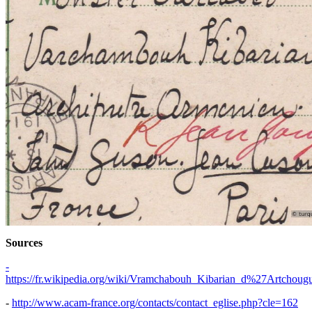
Sources
-
https://fr.wikipedia.org/wiki/Vramchabouh_Kibarian_d%27Artchoug
-
http://www.acam-france.org/contacts/contact_eglise.php?cle=162