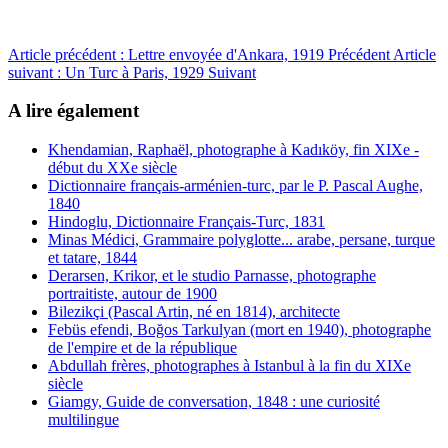
Article précédent : Lettre envoyée d'Ankara, 1919
Précédent
Article
suivant : Un Turc à Paris, 1929
Suivant
A lire également
Khendamian, Raphaël, photographe à Kadıköy, fin XIXe -
début du XXe siècle
Dictionnaire français-arménien-turc, par le P. Pascal Aughe,
1840
Hindoglu, Dictionnaire Français-Turc, 1831
Minas Médici, Grammaire polyglotte... arabe, persane, turque
et tatare, 1844
Derarsen, Krikor, et le studio Parnasse, photographe
portraitiste, autour de 1900
Bilezikçi (Pascal Artin, né en 1814), architecte
Febüs efendi, Boğos Tarkulyan (mort en 1940), photographe
de l'empire et de la république
Abdullah frères, photographes à Istanbul à la fin du XIXe
siècle
Giamgy, Guide de conversation, 1848 : une curiosité
multilingue