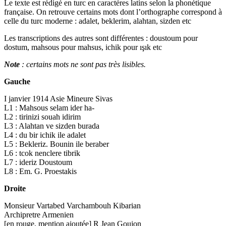
Le texte est rédigé en turc en caractères latins selon la phonétique
française. On retrouve certains mots dont l’orthographe correspond à
celle du turc moderne : adalet, beklerim, alahtan, sizden etc
Les transcriptions des autres sont différentes : doustoum pour
dostum, mahsous pour mahsus, ichik pour ışık etc
Note
: certains mots ne sont pas très lisibles.
Gauche
I janvier 1914 Asie Mineure Sivas
L1 : Mahsous selam ider ha-
L2 : tirinizi souah idirim
L3 : Alahtan ve sizden burada
L4 : du bir ichik ile adalet
L5 : Bekleriz. Bounin ile beraber
L6 : tcok nenclere tibrik
L7 : ideriz Doustoum
L8 : Em. G. Proestakis
Droite
Monsieur Vartabed Varchambouh Kibarian
Archipretre Armenien
[en rouge, mention ajoutée] R Jean Goujon