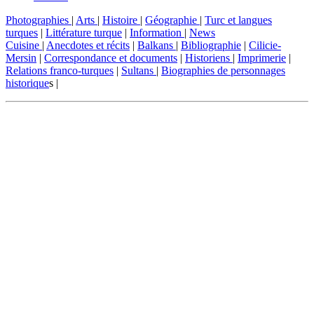
Photographies
|
Arts
|
Histoire
|
Géographie
|
Turc et langues
turques
|
Littérature turque
|
Information
|
News
Cuisine
|
Anecdotes et récits
|
Balkans
|
Bibliographie
|
Cilicie-
Mersin
|
Correspondance et documents
|
Historiens
|
Imprimerie
|
Relations franco-turques
|
Sultans
|
Biographies de personnages
historique
s |