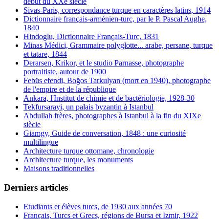
début du XXe siècle
Sivas-Paris, correspondance turque en caractères latins, 1914
Dictionnaire français-arménien-turc, par le P. Pascal Aughe,
1840
Hindoglu, Dictionnaire Français-Turc, 1831
Minas Médici, Grammaire polyglotte... arabe, persane, turque
et tatare, 1844
Derarsen, Krikor, et le studio Parnasse, photographe
portraitiste, autour de 1900
Febüs efendi, Boğos Tarkulyan (mort en 1940), photographe
de l'empire et de la république
Ankara, l'Institut de chimie et de bactériologie, 1928-30
Tekfursarayi, un palais byzantin à Istanbul
Abdullah frères, photographes à Istanbul à la fin du XIXe
siècle
Giamgy, Guide de conversation, 1848 : une curiosité
multilingue
Architecture turque ottomane, chronologie
Architecture turque, les monuments
Maisons traditionnelles
Derniers articles
Etudiants et élèves turcs, de 1930 aux années 70
Français, Turcs et Grecs, régions de Bursa et Izmir, 1922