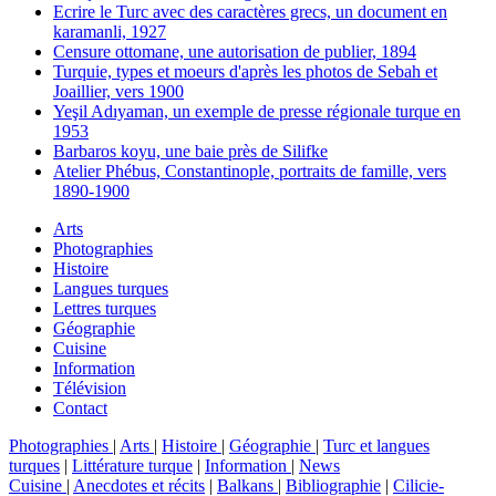
Ecrire le Turc avec des caractères grecs, un document en
karamanli, 1927
Censure ottomane, une autorisation de publier, 1894
Turquie, types et moeurs d'après les photos de Sebah et
Joaillier, vers 1900
Yeşil Adıyaman, un exemple de presse régionale turque en
1953
Barbaros koyu, une baie près de Silifke
Atelier Phébus, Constantinople, portraits de famille, vers
1890-1900
Arts
Photographies
Histoire
Langues turques
Lettres turques
Géographie
Cuisine
Information
Télévision
Contact
Photographies
|
Arts
|
Histoire
|
Géographie
|
Turc et langues
turques
|
Littérature turque
|
Information
|
News
Cuisine
|
Anecdotes et récits
|
Balkans
|
Bibliographie
|
Cilicie-