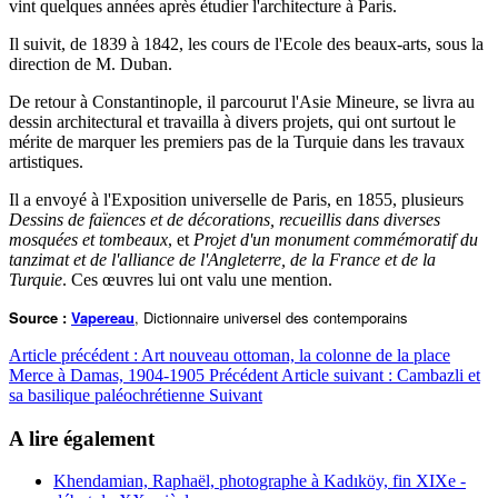
vint quelques années après étudier l'architecture à Paris.
Il suivit, de 1839 à 1842, les cours de l'Ecole des beaux-arts, sous la
direction de M. Duban.
De retour à Constantinople, il parcourut l'Asie Mineure, se livra au
dessin architectural et travailla à divers projets, qui ont surtout le
mérite de marquer les premiers pas de la Turquie dans les travaux
artistiques.
Il a envoyé à l'Exposition universelle de Paris, en 1855, plusieurs
Dessins de faïences et de décorations, recueillis dans diverses
mosquées et tombeaux
, et
Projet d'un monument commémoratif du
tanzimat et de l'alliance de l'Angleterre, de la France et de la
Turquie
. Ces œuvres lui ont valu une mention.
Source :
Vapereau
, Dictionnaire universel des contemporains
Article précédent : Art nouveau ottoman, la colonne de la place
Merce à Damas, 1904-1905
Précédent
Article suivant : Cambazli et
sa basilique paléochrétienne
Suivant
A lire également
Khendamian, Raphaël, photographe à Kadıköy, fin XIXe -