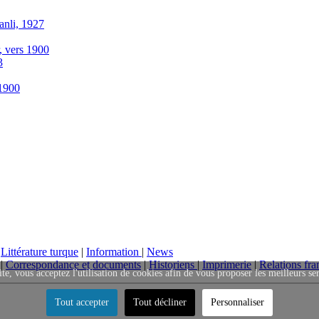
anli, 1927
r, vers 1900
3
-1900
|
Littérature turque
|
Information
|
News
|
Correspondance et documents
|
Historiens
|
Imprimerie
|
Relations fra
ite, vous acceptez l'utilisation de cookies afin de vous proposer les meilleurs se
Tout accepter
Tout décliner
Personnaliser