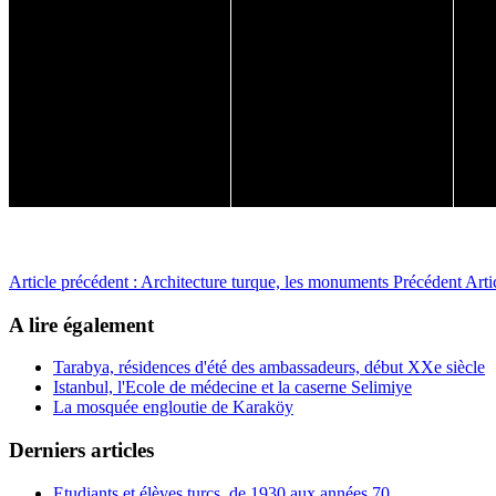
Article précédent : Architecture turque, les monuments
Précédent
Arti
A lire également
Tarabya, résidences d'été des ambassadeurs, début XXe siècle
Istanbul, l'Ecole de médecine et la caserne Selimiye
La mosquée engloutie de Karaköy
Derniers articles
Etudiants et élèves turcs, de 1930 aux années 70