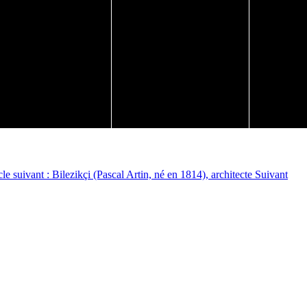
cle suivant : Bilezikçi (Pascal Artin, né en 1814), architecte
Suivant