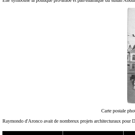
Elle symbolise la politique pro-arabe et pan-islamique du sultan Abdülh
Carte postale pho
Raymondo d'Aronco avait de nombreux projets architecturaux pour Dam