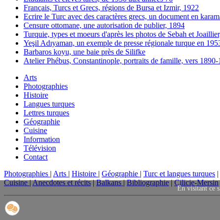
Français, Turcs et Grecs, régions de Bursa et Izmir, 1922
Ecrire le Turc avec des caractères grecs, un document en karam
Censure ottomane, une autorisation de publier, 1894
Turquie, types et moeurs d'après les photos de Sebah et Joaillie
Yeşil Adıyaman, un exemple de presse régionale turque en 195
Barbaros koyu, une baie près de Silifke
Atelier Phébus, Constantinople, portraits de famille, vers 1890
Arts
Photographies
Histoire
Langues turques
Lettres turques
Géographie
Cuisine
Information
Télévision
Contact
Photographies
|
Arts
|
Histoire
|
Géographie
|
Turc et langues turques
Cuisine
|
Anecdotes et récits
|
Balkans
|
Bibliographie
|
Cilicie-Mersin
En visitant ce s