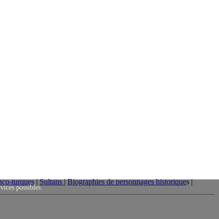
nco-turques
|
Sultans
|
Biographies de personnages historique
s |
rvices possibles.