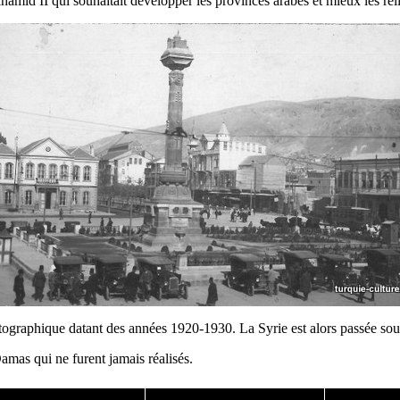
amid II qui souhaitait développer les provinces arabes et mieux les reli
tographique datant des années 1920-1930. La Syrie est alors passée sou
as qui ne furent jamais réalisés.