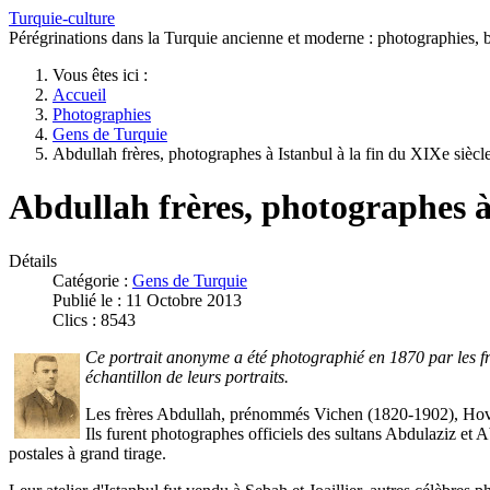
Turquie-culture
Pérégrinations dans la Turquie ancienne et moderne : photographies, bi
Vous êtes ici :
Accueil
Photographies
Gens de Turquie
Abdullah frères, photographes à Istanbul à la fin du XIXe siècl
Abdullah frères, photographes à 
Détails
Catégorie :
Gens de Turquie
Publié le : 11 Octobre 2013
Clics : 8543
Ce portrait anonyme a été photographié en 1870 par les frèr
échantillon de leurs portraits.
Les frères Abdullah, prénommés Vichen (1820-1902), Hovse
Ils furent photographes officiels des sultans Abdulaziz et A
postales à grand tirage.