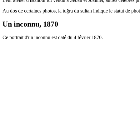
Leur atelier d'Istanbul fut vendu à Sebah et Joaillier, autres célèbres
Au dos de certaines photos, la tuğra du sultan indique le statut de phot
Un inconnu, 1870
Ce portrait d'un inconnu est daté du 4 février 1870.