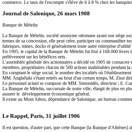
commerce. Le taux de l'escompte s'élève de 6 à 8 % chez les banquiers 
Journal de Salonique, 26 mars 1908
Banque de Mételin
La Banque de Mételin, société anonyme ottomane ayant son siège social
termes de sa concession, elle peut créer, participer ou commanditer tou
fabriques, mines, docks et généralement toute autre entreprise d'utilité
En 1905, le capital de la Banque de Mételin fut fixé à 168.000 livres t
prélèvement sur les bénéfices nets.
L'assemblée générale des actionnaires a décidé en 1905 de consacrer e
membres, propriétaires chacun de 500 actions inaliénables pendant la du
En comptant le siège social, le nombre des localités où l'établissement
MM. Anghélaki s'étant retirés au bout d'un certain temps, M. Zissi di
Le personnel actuel se compose de MM. Simonidès, directeur ; E. Cara
La Banque de Mételin, succursale de notre ville, élargit de plus en plus
assurer le développement économique général.
Il existe au Mont Athos, dépendance de Salonique, un bureau commercia
Le Rappel, Paris, 31 juillet 1906
Il est question, d'autre part, que cette Banque [la Banque d'Athènes] 