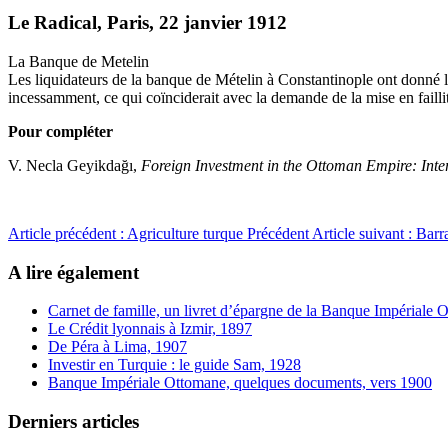
Le Radical, Paris, 22 janvier 1912
La Banque de Metelin
Les liquidateurs de la banque de Mételin à Constantinople ont donné le
incessamment, ce qui coïnciderait avec la demande de la mise en faill
Pour compléter
V. Necla Geyikdağı,
Foreign Investment in the Ottoman Empire: Inte
Article précédent : Agriculture turque
Précédent
Article suivant : Bar
A lire également
Carnet de famille, un livret d’épargne de la Banque Impériale
Le Crédit lyonnais à Izmir, 1897
De Péra à Lima, 1907
Investir en Turquie : le guide Sam, 1928
Banque Impériale Ottomane, quelques documents, vers 1900
Derniers articles