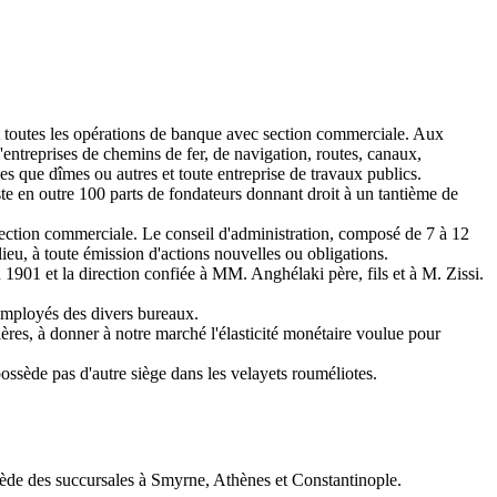
it toutes les opérations de banque avec section commerciale. Aux
'entreprises de chemins de fer, de navigation, routes, canaux,
les que dîmes ou autres et toute entreprise de travaux publics.
ste en outre 100 parts de fondateurs donnant droit à un tantième de
section commerciale. Le conseil d'administration, composé de 7 à 12
lieu, à toute émission d'actions nouvelles ou obligations.
 1901 et la direction confiée à MM. Anghélaki père, fils et à M. Zissi.
 employés des divers bureaux.
cières, à donner à notre marché l'élasticité monétaire voulue pour
ssède pas d'autre siège dans les velayets rouméliotes.
ssède des succursales à Smyrne, Athènes et Constantinople.