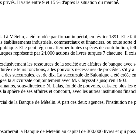
privés. Il varie entre 9 et 15 % d'après la situation du marché.
 à Mételin, a été fondée par firman impérial, en février 1891. Elle fa
s établissements industriels, commerciaux et financiers, ou toute sorte d
 publique. Elle peut régir ou affermer toutes espèces de contribution, tel
urques représenté par 24.000 actions de livres turques 7 chacune. Il exi
xclusivement les ressources de la société aux affaires de banque avec 
rée de leurs fonctions, a les pouvoirs nécessaires de procéder, s'il y a 
 a des succursales, est de dix. La succursale de Salonique a été créée en
rigea la succursale conjointement avec M. Chryssafis jusqu'en 1903.
manos, sous-directeur; N. Lalas, fondé de pouvoirs, caissier, plus les
 la sphère de ses affaires et concourt, avec les autres institutions finan
l de la Banque de Mételin. A part ces deux agences, l'institution ne po
absorberait la Banque de Metelin au capital de 300.000 livres et qui po