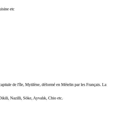
isine etc
apitale de l'île, Mytilène, déformé en Mételin par les Français. La
ikili, Nazilli, Söke, Ayvalık, Chio etc.