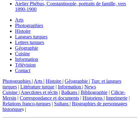
Atelier Phébus, Constantinople, portraits de famille, vers
1890-1900
Arts
Photographies
Histoire
Langues turques
Lettres turques
Géographie
Cuisine
Information
Télévision
Contact
Photographies
|
Arts
|
Histoire
|
Géographie
|
Turc et langues
turques
|
Littérature turque
|
Information
|
News
Cuisine
|
Anecdotes et récits
|
Balkans
|
Bibliographie
|
Cilicie-
Mersin
|
Correspondance et documents
|
Historiens
|
Imprimerie
|
Relations franco-turques
|
Sultans
|
Biographies de personnages
historique
s |