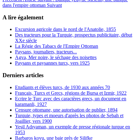
dans l'empire ottoman
Suivant
A lire également
Excursion agricole dans le nord de l'Anatolie, 1855
Des tracteurs pour la Turquie, prospectus publicitaire, début
XXe siècle
La Régie des Tabacs de l'Empire Ottoman
Paysans, journaliers, tracteurs...
Agva, Mer noire, le séchage des noisettes
Paysans et paysannes turcs, vers 1925
Derniers articles
Etudiants et élèves turcs, de 1930 aux années 70
Français, Turcs et Grecs, régions de Bursa et Izmir, 1922
Ecrire le Turc avec des caractères grecs, un document en
karamanli, 1927
Censure ottomane, une autorisation de publier, 1894
Turquie, types et moeurs d'après les photos de Sebah et
Joaillier, vers 1900
Yeşil Adıyaman, un exemple de presse régionale turque en
1953
Barbaros koyu, une baie près de Silifke