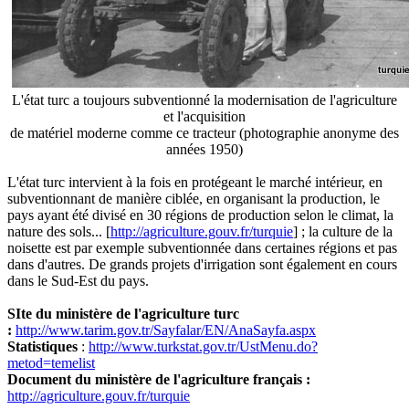
L'état turc a toujours subventionné la modernisation de l'agriculture
et l'acquisition
de matériel moderne comme ce tracteur (photographie anonyme des
années 1950)
L'état turc intervient à la fois en protégeant le marché intérieur, en
subventionnant de manière ciblée, en organisant la production, le
pays ayant été divisé en 30 régions de production selon le climat, la
nature des sols... [
http://agriculture.gouv.fr/turquie
] ; la culture de la
noisette est par exemple subventionnée dans certaines régions et pas
dans d'autres. De grands projets d'irrigation sont également en cours
dans le Sud-Est du pays.
SIte du ministère de l'agriculture turc
:
http://www.tarim.gov.tr/Sayfalar/EN/AnaSayfa.aspx
Statistiques
:
http://www.turkstat.gov.tr/UstMenu.do?
metod=temelist
Document du ministère de l'agriculture français :
http://agriculture.gouv.fr/turquie