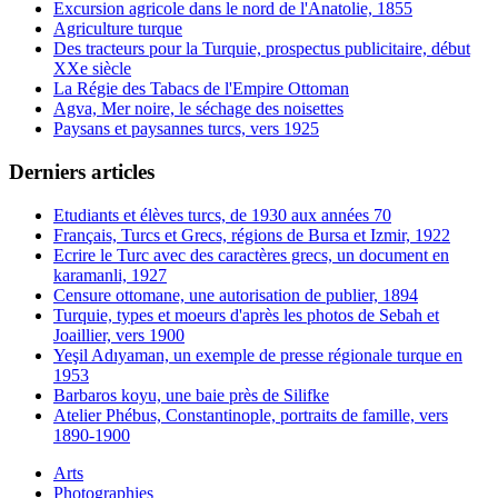
Excursion agricole dans le nord de l'Anatolie, 1855
Agriculture turque
Des tracteurs pour la Turquie, prospectus publicitaire, début
XXe siècle
La Régie des Tabacs de l'Empire Ottoman
Agva, Mer noire, le séchage des noisettes
Paysans et paysannes turcs, vers 1925
Derniers articles
Etudiants et élèves turcs, de 1930 aux années 70
Français, Turcs et Grecs, régions de Bursa et Izmir, 1922
Ecrire le Turc avec des caractères grecs, un document en
karamanli, 1927
Censure ottomane, une autorisation de publier, 1894
Turquie, types et moeurs d'après les photos de Sebah et
Joaillier, vers 1900
Yeşil Adıyaman, un exemple de presse régionale turque en
1953
Barbaros koyu, une baie près de Silifke
Atelier Phébus, Constantinople, portraits de famille, vers
1890-1900
Arts
Photographies