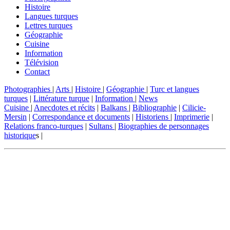
Histoire
Langues turques
Lettres turques
Géographie
Cuisine
Information
Télévision
Contact
Photographies
|
Arts
|
Histoire
|
Géographie
|
Turc et langues
turques
|
Littérature turque
|
Information
|
News
Cuisine
|
Anecdotes et récits
|
Balkans
|
Bibliographie
|
Cilicie-
Mersin
|
Correspondance et documents
|
Historiens
|
Imprimerie
|
Relations franco-turques
|
Sultans
|
Biographies de personnages
historique
s |