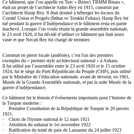
Ce bâtiment, que l’on appelle en Turc « Birinci TBMM Binası »,
était un projet de l’architecte Salim Bey en 1915, construit par
l’architecte Hasip Bey. Il était destiné à héberger les locaux du
Comité Union et Progrès (İttihat ve Terakki Fırkası). Hasip Bey fut
tué pendant la guerre d’Indépendance et le bâtiment resta en partie
inachevé. Lorsque l’on voulu réunir la grande assemblée nationale,
le 23 avril 1920, il fut décidé d’utiliser ce bâtiment qui était assez
vaste et que Necati Bey fut chargé de terminer.
Construit en pierre locale (andésite), c’est l'un des premiers
exemples du « premier style architectural national » à Ankara.
Il fut utilisé par l’assemblée entre le 23 avril 1920 et le 15 octobre
1924, fut le siège du Parti Républicain du Peuple (CHP), puis utilisé
par le Ministère de l’éducation nationale, avant de devenir, en 1961,
Musée de la Grande Assemblée nationale, et par la suite Musée de la
guerre d’indépendance.
Ce bâtiment fut le témoin d’événements importants pour l’histoire de
la Turquie moderne :
· Première Constitution de la République de Turquie le 20 janvier
1921,
· Choix de l'hymne national le 12 mars 1921
· Abolition du sultanat le 1er novembre 1922
· Ratification du traité de paix de Lausanne du 24 juillet 1923