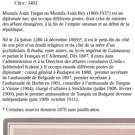
Clics : 3402
Mustafa Asım Turgut ou Mustafa Asım Bey (1869-1937) est un
diplomate turc qui occupa différents postes, dont celui de ministre
des affaire étrangères, à la fin de l’empire ottoman et au début de la
république.
Né le 24 Şaban 1286 (4 décembre 1869)*, il est le petit-fils du côté
de son père d’un érudit religieux et du côté de sa mère d’un
şeyhülislam. Il étudia, entre autres, au lycée impérial de Galatasaray
et parlait le Français et l’Allemand. Dès 1887, il entra dans
l’administration et à la Direction des affaires consulaires (Umûr-ı
Şehbenderî Kalemi ). Il occupa ensuite différents postes de
diplomate : consul général à Budapest en 1888, premier secrétaire
de l'ambassade de Belgrade en 1897, premier secrétaire à
l'ambassade de Berlin en 1901, conseiller à l’ambassade de Turquie
à Vienne (1904), chargé d’affaires à Stockholm (juillet 1908- février
1909), puis le premier ambassadeur de Turquie en Bulgarie devenue
indépendante (juin 1909- octobre 1911).
* Certaines sources donnent 1870 sans justification.