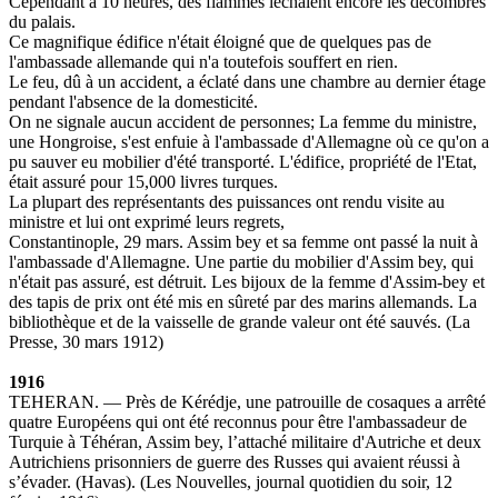
Cependant à 10 heures, des flammes léchaient encore les décombres
du palais.
Ce magnifique édifice n'était éloigné que de quelques pas de
l'ambassade allemande qui n'a toutefois souffert en rien.
Le feu, dû à un accident, a éclaté dans une chambre au dernier étage
pendant l'absence de la domesticité.
On ne signale aucun accident de personnes; La femme du ministre,
une Hongroise, s'est enfuie à l'ambassade d'Allemagne où ce qu'on a
pu sauver eu mobilier d'été transporté. L'édifice, propriété de l'Etat,
était assuré pour 15,000 livres turques.
La plupart des représentants des puissances ont rendu visite au
ministre et lui ont exprimé leurs regrets,
Constantinople, 29 mars. Assim bey et sa femme ont passé la nuit à
l'ambassade d'Allemagne. Une partie du mobilier d'Assim bey, qui
n'était pas assuré, est détruit. Les bijoux de la femme d'Assim-bey et
des tapis de prix ont été mis en sûreté par des marins allemands. La
bibliothèque et de la vaisselle de grande valeur ont été sauvés. (La
Presse, 30 mars 1912)
1916
TEHERAN. — Près de Kérédje, une patrouille de cosaques a arrêté
quatre Européens qui ont été reconnus pour être l'ambassadeur de
Turquie à Téhéran, Assim bey, l’attaché militaire d'Autriche et deux
Autrichiens prisonniers de guerre des Russes qui avaient réussi à
s’évader. (Havas). (Les Nouvelles, journal quotidien du soir, 12