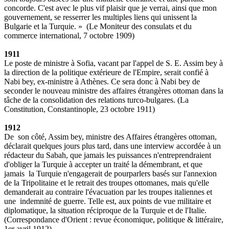
concorde. C'est avec le plus vif plaisir que je verrai, ainsi que mon
gouvernement, se resserrer les multiples liens qui unissent la
Bulgarie et la Turquie. » (Le Moniteur des consulats et du
commerce international, 7 octobre 1909)
1911
Le poste de ministre à Sofia, vacant par l'appel de S. E. Assim bey à
la direction de la politique extérieure de l'Empire, serait confié à
Nabi bey, ex-ministre à Athènes. Ce sera donc à Nabi bey de
seconder le nouveau ministre des affaires étrangères ottoman dans la
tâche de la consolidation des relations turco-bulgares. (La
Constitution, Constantinople, 23 octobre 1911)
1912
De son côté, Assim bey, ministre des Affaires étrangères ottoman,
déclarait quelques jours plus tard, dans une interview accordée à un
rédacteur du Sabah, que jamais les puissances n'entreprendraient
d'obliger la Turquie à accepter un traité la démembrant, et que
jamais la Turquie n'engagerait de pourparlers basés sur l'annexion
de la Tripolitaine et le retrait des troupes ottomanes, mais qu'elle
demanderait au contraire l'évacuation par les troupes italiennes et
une indemnité de guerre. Telle est, aux points de vue militaire et
diplomatique, la situation réciproque de la Turquie et de l'Italie.
(Correspondance d'Orient : revue économique, politique & littéraire,
1er avril 1912)