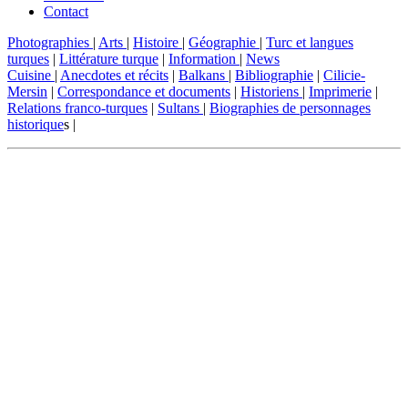
Contact
Photographies
|
Arts
|
Histoire
|
Géographie
|
Turc et langues
turques
|
Littérature turque
|
Information
|
News
Cuisine
|
Anecdotes et récits
|
Balkans
|
Bibliographie
|
Cilicie-
Mersin
|
Correspondance et documents
|
Historiens
|
Imprimerie
|
Relations franco-turques
|
Sultans
|
Biographies de personnages
historique
s |