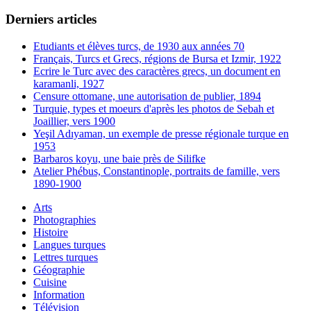
Derniers articles
Etudiants et élèves turcs, de 1930 aux années 70
Français, Turcs et Grecs, régions de Bursa et Izmir, 1922
Ecrire le Turc avec des caractères grecs, un document en
karamanli, 1927
Censure ottomane, une autorisation de publier, 1894
Turquie, types et moeurs d'après les photos de Sebah et
Joaillier, vers 1900
Yeşil Adıyaman, un exemple de presse régionale turque en
1953
Barbaros koyu, une baie près de Silifke
Atelier Phébus, Constantinople, portraits de famille, vers
1890-1900
Arts
Photographies
Histoire
Langues turques
Lettres turques
Géographie
Cuisine
Information
Télévision