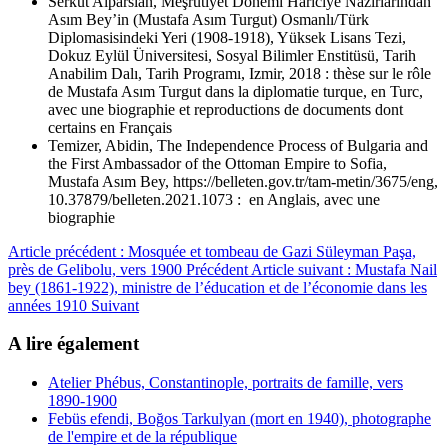
Serkut Alparslan, Meşrutiyet Dönemi Hariciye Nazırlarından
Asım Bey’in (Mustafa Asım Turgut) Osmanlı/Türk
Diplomasisindeki Yeri (1908-1918), Yüksek Lisans Tezi,
Dokuz Eylül Üniversitesi, Sosyal Bilimler Enstitüsü, Tarih
Anabilim Dalı, Tarih Programı, Izmir, 2018 : thèse sur le rôle
de Mustafa Asım Turgut dans la diplomatie turque, en Turc,
avec une biographie et reproductions de documents dont
certains en Français
Temizer, Abidin, The Independence Process of Bulgaria and
the First Ambassador of the Ottoman Empire to Sofia,
Mustafa Asım Bey, https://belleten.gov.tr/tam-metin/3675/eng,
10.37879/belleten.2021.1073 : en Anglais, avec une
biographie
Article précédent : Mosquée et tombeau de Gazi Süleyman Paşa,
près de Gelibolu, vers 1900
Précédent
Article suivant : Mustafa Nail
bey (1861-1922), ministre de l’éducation et de l’économie dans les
années 1910
Suivant
A lire également
Atelier Phébus, Constantinople, portraits de famille, vers
1890-1900
Febüs efendi, Boğos Tarkulyan (mort en 1940), photographe
de l'empire et de la république