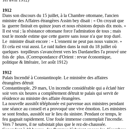
1912
Dans son discours du 15 juillet, à la Chambre ottomane, l'ancien
ministre des Affaires étrangères Assim bey disait : « On croyait que
la guerre finirait en quinze jours et nous résistons depuis dix mois. »
Il est vrai ; la résistance ottomane force l'admiration de tous ; mais
tout le monde estime que cette guerre sans issue n'a que trop duré.
Le ministre disait encore : « L'ennemi ne peut pas nous vaincre. »
Et cela est vrai aussi. Le raid italien dans la nuit du 18 juillet où
quelques torpilleurs s'avancèrent vers les Dardanelles l'a prouvé une
fois de plus. (Correspondance d'Orient : revue économique,
politique & littéraire, 1er août 1912)
1912
Palais Incendié à Constantinople. Le ministère des affaires
étrangères détruit
Constantinople, 29 mars, Un incendie considérable qui a éclaté hier
soir vers six heures a complètement détruit te palais qui servit de
résidence au ministre des affaire étrangères.
La nouvelle aussitôt téléphonée est parvenue aux ministres pendant
une séance au conseil et a provoqué une vive émotion. Les ministres
se sont fendus, aussitôt sur le lieu du sinistre. Pendant ce temps, le
feu gagnait rapidement. Une foule immense contemplait l'incendie.
Vers 7 heures, il ne subsistait plus que le rez-de-chaussée.