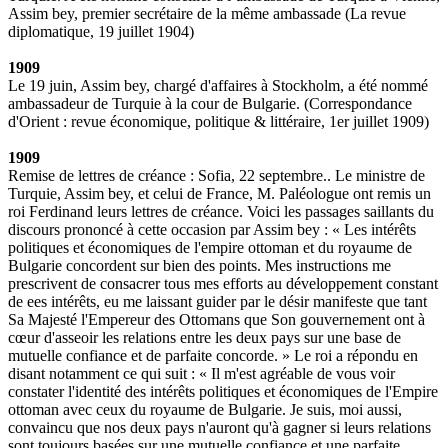
Assim bey, premier secrétaire de la même ambassade (La revue
diplomatique, 19 juillet 1904)
1909
Le 19 juin, Assim bey, chargé d'affaires à Stockholm, a été nommé
ambassadeur de Turquie à la cour de Bulgarie. (Correspondance
d'Orient : revue économique, politique & littéraire, 1er juillet 1909)
1909
Remise de lettres de créance : Sofia, 22 septembre.. Le ministre de
Turquie, Assim bey, et celui de France, M. Paléologue ont remis un
roi Ferdinand leurs lettres de créance. Voici les passages saillants du
discours prononcé à cette occasion par Assim bey : « Les intérêts
politiques et économiques de l'empire ottoman et du royaume de
Bulgarie concordent sur bien des points. Mes instructions me
prescrivent de consacrer tous mes efforts au développement constant
de ees intérêts, eu me laissant guider par le désir manifeste que tant
Sa Majesté l'Empereur des Ottomans que Son gouvernement ont à
cœur d'asseoir les relations entre les deux pays sur une base de
mutuelle confiance et de parfaite concorde. » Le roi a répondu en
disant notamment ce qui suit : « Il m'est agréable de vous voir
constater l'identité des intérêts politiques et économiques de l'Empire
ottoman avec ceux du royaume de Bulgarie. Je suis, moi aussi,
convaincu que nos deux pays n'auront qu'à gagner si leurs relations
sont toujours basées sur une mutuelle confiance et une parfaite