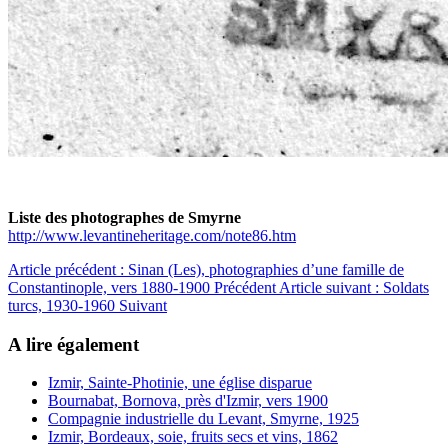
Liste des photographes de Smyrne
http://www.levantineheritage.com/note86.htm
Article précédent : Sinan (Les), photographies d’une famille de
Constantinople, vers 1880-1900
Précédent
Article suivant : Soldats
turcs, 1930-1960
Suivant
A lire également
Izmir, Sainte-Photinie, une église disparue
Bournabat, Bornova, près d'Izmir, vers 1900
Compagnie industrielle du Levant, Smyrne, 1925
Izmir, Bordeaux, soie, fruits secs et vins, 1862