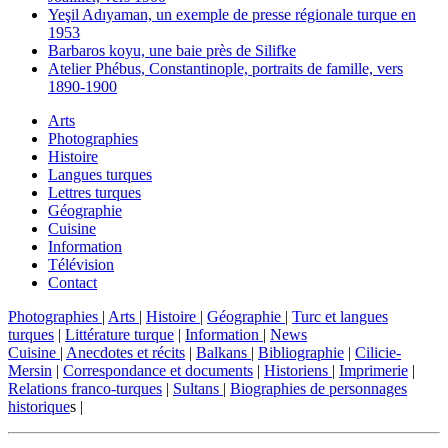
Yeşil Adıyaman, un exemple de presse régionale turque en
1953
Barbaros koyu, une baie près de Silifke
Atelier Phébus, Constantinople, portraits de famille, vers
1890-1900
Arts
Photographies
Histoire
Langues turques
Lettres turques
Géographie
Cuisine
Information
Télévision
Contact
Photographies
|
Arts
|
Histoire
|
Géographie
|
Turc et langues
turques
|
Littérature turque
|
Information
|
News
Cuisine
|
Anecdotes et récits
|
Balkans
|
Bibliographie
|
Cilicie-
Mersin
|
Correspondance et documents
|
Historiens
|
Imprimerie
|
Relations franco-turques
|
Sultans
|
Biographies de personnages
historique
s |