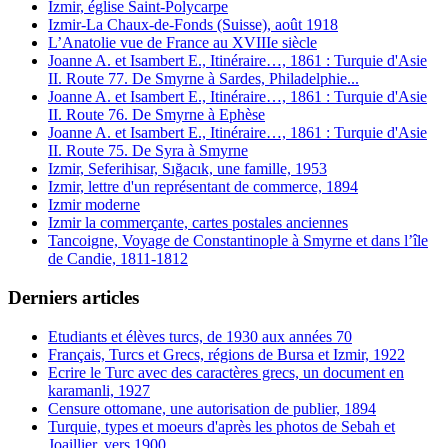
Izmir, église Saint-Polycarpe
Izmir-La Chaux-de-Fonds (Suisse), août 1918
L’Anatolie vue de France au XVIIIe siècle
Joanne A. et Isambert E., Itinéraire…, 1861 : Turquie d'Asie
II. Route 77. De Smyrne à Sardes, Philadelphie...
Joanne A. et Isambert E., Itinéraire…, 1861 : Turquie d'Asie
II. Route 76. De Smyrne à Ephèse
Joanne A. et Isambert E., Itinéraire…, 1861 : Turquie d'Asie
II. Route 75. De Syra à Smyrne
Izmir, Seferihisar, Sığacık, une famille, 1953
Izmir, lettre d'un représentant de commerce, 1894
Izmir moderne
Izmir la commerçante, cartes postales anciennes
Tancoigne, Voyage de Constantinople à Smyrne et dans l’île
de Candie, 1811-1812
Derniers articles
Etudiants et élèves turcs, de 1930 aux années 70
Français, Turcs et Grecs, régions de Bursa et Izmir, 1922
Ecrire le Turc avec des caractères grecs, un document en
karamanli, 1927
Censure ottomane, une autorisation de publier, 1894
Turquie, types et moeurs d'après les photos de Sebah et
Joaillier, vers 1900