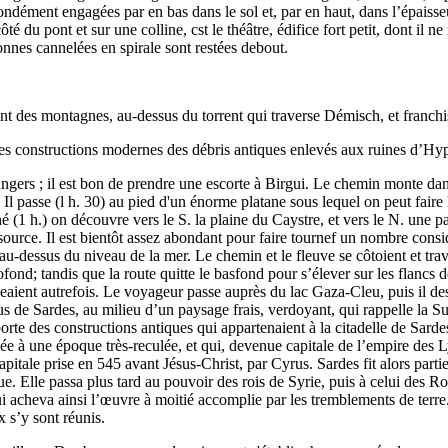
ndément engagées par en bas dans le sol et, par en haut, dans l’épaisseu
é du pont et sur une colline, cst le théâtre, édifice fort petit, dont il 
nnes cannelées en spirale sont restées debout.
nt des montagnes, au-dessus du torrent qui traverse Démisch, et franchiss
es constructions modernes des débris antiques enlevés aux ruines d’Hypæ
angers ; il est bon de prendre une escorte à Birgui. Le chemin monte dan
Il passe (l h. 30) au pied d'un énorme platane sous lequel on peut faire
é (1 h.) on découvre vers le S. la plaine du Caystre, et vers le N. une pa
a source. Il est bientôt assez abondant pour faire tournef un nombre con
dessus du niveau de la mer. Le chemin et le fleuve se côtoient et traver
ofond; tandis que la route quitte le basfond pour s’élever sur les flancs
eaient autrefois. Le voyageur passe auprès du lac Gaza-Cleu, puis il des
s de Sardes, au milieu d’un paysage frais, verdoyant, qui rappelle la S
rte des constructions antiques qui appartenaient à la citadelle de Sardes
ndée à une époque très-reculée, et qui, devenue capitale de l’empire des Ly
pitale prise en 545 avant Jésus-Christ, par Cyrus. Sardes fit alors part
que. Elle passa plus tard au pouvoir des rois de Syrie, puis à celui des
ui acheva ainsi l’œuvre à moitié accomplie par les tremblements de terre.
x s’y sont réunis.