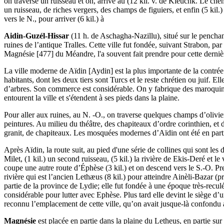
on traverse un ruisseau et on, arrive au (12 kil. v. de Kieuchk. Le chem
un ruisseau, de riches vergers, des champs de figuiers, et enfin (5 kil
vers le N., pour arriver (6 kil.) à
Aidin-Guzél-Hissar
(11 h. de Aschagha-Nazillu), situé sur le pencha
ruines de l’antique Tralles. Cette ville fut fondée, suivant Strabon, pa
Magnésie [477] du Méandre, l'a souvent fait prendre pour cette derniè
La ville moderne de Aïdin [Aydin] est la plus importante de la contré
habitants, dont les deux tiers sont Turcs et le reste chrétien ou juif.
d’arbres. Son commerce est considérable. On y fabrique des maroquins t
entourent la ville et s'étendent à ses pieds dans la plaine.
Pour aller aux ruines, au N. -O., on traverse quelques champs d’olivier
peintures. Au milieu du théâtre, des chapiteaux d’ordre corinthien, et 
granit, de chapiteaux. Les mosquées modernes d’Aïdin ont été en parti
Après Aïdin, la route suit, au pied d'une série de collines qui sont les
Milet, (1 kil.) un second ruisseau, (5 kil.) la rivière de Ekis-Deré et l
coupe une autre route d’Éphèse (3 kil.) et on descend vers le S.-O. Presq
rivière qui est l’ancien Lethæus (8 kil.) pour atteindre Ainèli-Bazar (
partie de la province de Lydie; elle fut fondée à une époque très-recul
considérable pour lutter avec Ephèse. Plus tard elle devint le siège d’
reconnu l’emplacement de cette ville, qu’on avait jusque-là confondu 
Magnésie
est placée en partie dans la plaine du Letheus, en partie s