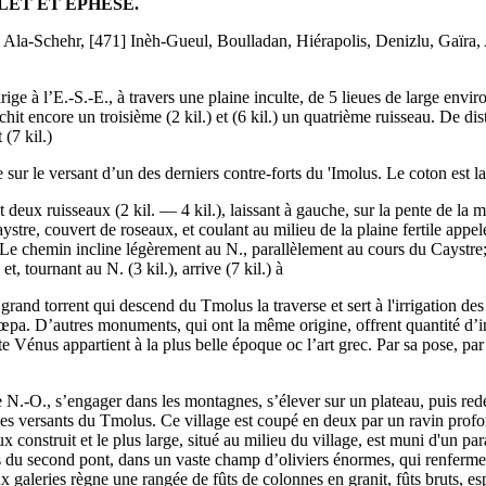
LET ET ÉPHESE.
, Ala-Schehr, [471] Inèh-Gueul, Boulladan, Hiérapolis, Denizlu, Gaïra
e à l’E.-S.-E., à travers une plaine inculte, de 5 lieues de large enviro
anchit encore un troisième (2 kil.) et (6 kil.) un quatrième ruisseau. De d
 (7 kil.)
sur le versant d’un des derniers contre-forts du 'Imolus. Le coton est l
eux ruisseaux (2 kil. — 4 kil.), laissant à gauche, sur la pente de la mo
aystre, couvert de roseaux, et coulant au milieu de la plaine fertile app
Le chemin incline légèrement au N., parallèlement au cours du Caystre; il 
, tournant au N. (3 kil.), arrive (7 kil.) à
rand torrent qui descend du Tmolus la traverse et sert à l'irrigation de
pœpa. D’autres monuments, qui ont la même origine, offrent quantité d’i
e Vénus appartient à la plus belle époque oc l’art grec. Par sa pose, pa
rs le N.-O., s’engager dans les montagnes, s’élever sur un plateau, puis re
des versants du Tmolus. Ce village est coupé en deux par un ravin prof
eux construit et le plus large, situé au milieu du village, est muni d'un p
s du second pont, dans un vaste champ d’oliviers énormes, qui renferme 
x galeries règne une rangée de fûts de colonnes en granit, fûts bruts, esp