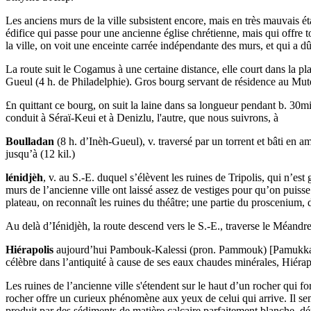
Les anciens murs de la ville subsistent encore, mais en très mauvais éta
édifice qui passe pour une ancienne église chrétienne, mais qui offre to
la ville, on voit une enceinte carrée indépendante des murs, et qui a d
La route suit le Cogamus à une certaine distance, elle court dans la pl
Gueul (4 h. de Philadelphie). Gros bourg servant de résidence au Mut
£n quittant ce bourg, on suit la laine dans sa longueur pendant b. 30m
conduit à Séraï-Keui et à Denizlu, l'autre, que nous suivrons, à
Boulladan
(8 h. d’Inèh-Gueul), v. traversé par un torrent et bâti en 
jusqu’à (12 kil.)
lénidjèh
, v. au S.-E. duquel s’élèvent les ruines de Tripolis, qui n’es
murs de l’ancienne ville ont laissé assez de vestiges pour qu’on puisse 
plateau, on reconnaît les ruines du théâtre; une partie du proscenium, 
Au delà d’Iénidjèh, la route descend vers le S.-E., traverse le Méandre (
Hiérapolis
aujourd’hui Pambouk-Kalessi (pron. Pammouk) [Pamukkale] (7 
célèbre dans l’antiquité à cause de ses eaux chaudes minérales, Hiérapo
Les ruines de l’ancienne ville s'étendent sur le haut d’un rocher qui f
rocher offre un curieux phénomène aux yeux de celui qui arrive. Il semb
produit par des sédiments de matière calcaire parfaitement blanche, dép