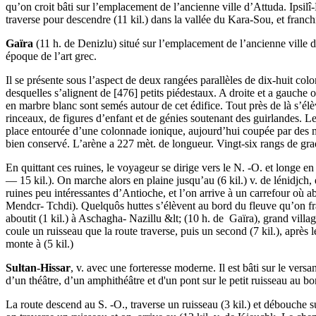
qu’on croit bâti sur l’emplacement de l’ancienne ville d’Attuda. Ipsilî
traverse pour descendre (11 kil.) dans la vallée du Kara-Sou, et franchit
Gaïra
(11 h. de Denizlu) situé sur l’emplacement de l’ancienne ville d'
époque de l’art grec.
Il se présente sous l’aspect de deux rangées parallèles de dix-huit col
desquelles s’alignent de [476] petits piédestaux. A droite et a gauche
en marbre blanc sont semés autour de cet édifice. Tout près de là s’é
rinceaux, de figures d’enfant et de génies soutenant des guirlandes. 
place entourée d’une colonnade ionique, aujourd’hui coupée par des mur
bien conservé. L’arène a 227 mèt. de longueur. Vingt-six rangs de grad
En quittant ces ruines, le voyageur se dirige vers le N. -O. et longe 
— 15 kil.). On marche alors en plaine jusqu’au (6 kil.) v. de lénidjch, 
ruines peu intéressantes d’Antioche, et l’on arrive à un carrefour où a
Mendcr- Tchdi). Quelquôs huttes s’élèvent au bord du fleuve qu’on franc
aboutit (1 kil.) à Aschagha- Nazillu &lt; (10 h. de Gaïra), grand vil
coule un ruisseau que la route traverse, puis un second (7 kil.), après l
monte à (5 kil.)
Sultan-Hissar
, v. avec une forteresse moderne. Il est bâti sur le vers
d’un théâtre, d’un amphithéâtre et d'un pont sur le petit ruisseau au b
La route descend au S. -O., traverse un ruisseau (3 kil.) et débouche 