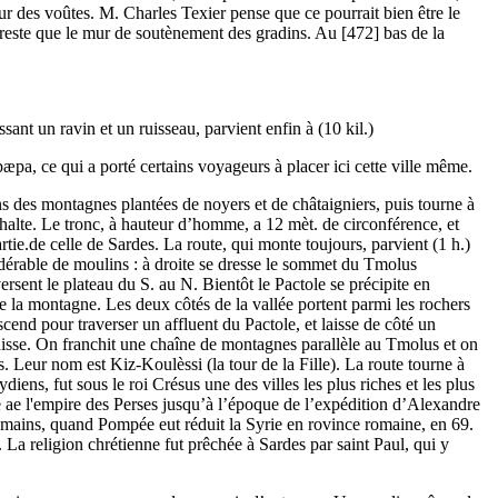
r des voûtes. M. Charles Texier pense que ce pourrait bien être le
ne reste que le mur de soutènement des gradins. Au [472] bas de la
ant un ravin et un ruisseau, parvient enfin à (10 kil.)
pa, ce qui a porté certains voyageurs à placer ici cette ville même.
s des montagnes plantées de noyers et de châtaigniers, puis tourne à
 halte. Le tronc, à hauteur d’homme, a 12 mèt. de circonférence, et
rtie.de celle de Sardes. La route, qui monte toujours, parvient (1 h.)
sidérable de moulins : à droite se dresse le sommet du Tmolus
sent le plateau du S. au N. Bientôt le Pactole se précipite en
 de la montagne. Les deux côtés de la vallée portent parmi les rochers
cend pour traverser un affluent du Pactole, et laisse de côté un
uisse. On franchit une chaîne de montagnes parallèle au Tmolus et on
. Leur nom est Kiz-Koulèssi (la tour de la Fille). La route tourne à
diens, fut sous le roi Crésus une des villes les plus riches et les plus
ie ae l'empire des Perses jusqu’à l’époque de l’expédition d’Alexandre
 Romains, quand Pompée eut réduit la Syrie en rovince romaine, en 69.
 La religion chrétienne fut prêchée à Sardes par saint Paul, qui y