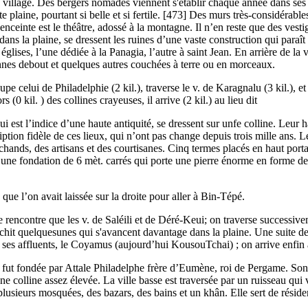
village. Des bergers nomades viennent s'établir chaque année dans se
e plaine, pourtant si belle et si fertile. [473] Des murs très-considérabl
n enceinte est le théâtre, adossé à la montagne. Il n’en reste que des ves
 dans la plaine, se dressent les ruines d’une vaste construction qui paraî
glises, l’une dédiée à la Panagia, l’autre à saint Jean. En arrière de la 
lonnes debout et quelques autres couchées à terre ou en morceaux.
e celui de Philadelphie (2 kil.), traverse le v. de Karagnalu (3 kil.), et
(0 kil. ) des collines crayeuses, il arrive (2 kil.) au lieu dit
ui est l’indice d’une haute antiquité, se dressent sur unfe colline. Leur
tion fidèle de ces lieux, qui n’ont pas change depuis trois mille ans.
marchands, des artisans et des courtisanes. Cinq termes placés en haut po
une fondation de 6 mèt. carrés qui porte une pierre énorme en forme de 
 que l’on avait laissée sur la droite pour aller à Bin-Tépé.
ne rencontre que les v. de Saléili et de Déré-Keui; on traverse successivem
nchit quelquesunes qui s'avancent davantage dans la plaine. Une suite de
e ses affluents, le Coyamus (aujourd’hui KousouTchai) ; on arrive enfin 
e fut fondée par Attale Philadelphe frère d’Eumène, roi de Pergame. Son 
r une colline assez élevée. La ville basse est traversée par un ruisseau q
plusieurs mosquées, des bazars, des bains et un khân. Elle sert de résid