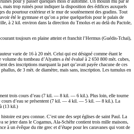
s ruines pour y passer quelques mois d’automne. Un moulin mû par le
es, mais trop ruinés pour indiquer la disposition des édifices auxquels
tiges du pourtour extérieur et le mur de soutènement des gradins. Tout
t avoir été le gymnase et qu’on a prise quelquefois pour le palais de
ville, à 2 kil. environ dans la direction du Tmolus et au delà du Pactole,
 courant toujours en plaine atteint et franchit l’Hermus (Guédis-Tchaï),
 hauteur varie de 16 à 20 mèt. Celui qui est désigné comme étant le
 Le volume du tombeau d’Alyattes a été évalué à 2 650 800 mèt. cubes,
rtaient des inscriptions marquant la part qu’avait payée chacune de ces
phallus, de 3 mèt. de diamètre, mais sans, inscription. Les tumulus en
ent trois cours d’eau (7 kil. — 8 kil. — 6 kil.). Plus loin, elle tourne
 cours d’eau se présentent (7 kil. — 4 kil. — 5 kil. — 8 kil.). La
à (13 kil.)
histoire est peu connue. C’est une des sept églises de saint Paul. La
ui va se jeter dans le Cogamus, Ala-Schèhr contient trois mille maisons,
ence à un évêque du rite grec et d’étape pour les caravanes qui vont de