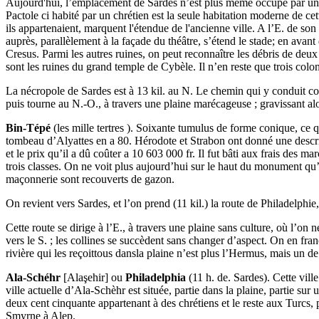
Aujourd'hui, l’emplacement de Sardes n’est plus même occupé par un 
Pactole ci habité par un chrétien est la seule habitation moderne de cett
ils appartenaient, marquent l'étendue de l'ancienne ville. A l’E. de so
auprès, parallèlement à la façade du théâtre, s’étend le stade; en avant
Cresus. Parmi les autres ruines, on peut reconnaître les débris de deux é
sont les ruines du grand temple de Cybèle. Il n’en reste que trois co
La nécropole de Sardes est à 13 kil. au N. Le chemin qui y conduit coup
puis tourne au N.-O., à travers une plaine marécageuse ; gravissant alors 
Bin-Tépé
(les mille tertres ). Soixante tumulus de forme conique, ce q
tombeau d’Alyattes en a 80. Hérodote et Strabon ont donné une descrip
et le prix qu’il a dû coûter a 10 603 000 fr. Il fut bâti aux frais des 
trois classes. On ne voit plus aujourd’hui sur le haut du monument qu’
maçonnerie sont recouverts de gazon.
On revient vers Sardes, et l’on prend (11 kil.) la route de Philadelphie,
Cette route se dirige à l’E., à travers une plaine sans culture, où l’on 
vers le S. ; les collines se succèdent sans changer d’aspect. On en fra
rivière qui les reçoittous dansla plaine n’est plus l’Hermus, mais un d
Ala-Schéhr
[Alaşehir] ou
Philadelphia
(11 h. de. Sardes). Cette vill
ville actuelle d’Ala-Schèhr est située, partie dans la plaine, partie su
deux cent cinquante appartenant à des chrétiens et le reste aux Turcs, 
Smyrne à Alep.