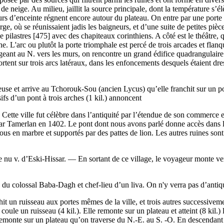
te de neige. Au milieu, jaillit la source principale, dont la températur
urs d’enceinte régnent encore autour du plateau. On entre par une porte
e, où se réunissaient jadis les baigneurs, et d’une suite de petites piè
 pilastres [475] avec des chapiteaux corinthiens. A côté est le théâtre, q
e. L'arc ou plutôt la porte triomphale est percé de trois arcades et flanq
rigeant au N. vers les murs, on rencontre un grand édifice quadrangulair
ortent sur trois arcs latéraux, dans les enfoncements desquels étaient dr
se et arrive au Tchorouk-Sou (ancien Lycus) qu’elle franchit sur un pont (
sifs d’un pont à trois arches (1 kil.) annoncent
ette ville fut célèbre dans l’antiquité par l’étendue de son commerce et
e par Tamerlan en 1402. Le pont dont nous avons parlé donne accès dans l
 tous en marbre et supportés par des pattes de lion. Les autres ruines so
ute nu v. d’Eski-Hissar. — En sortant de ce village, le voyageur monte 
ed du colossal Baba-Dagh et chef-lieu d’un liva. On n'y verra pas d’anti
it un ruisseau aux portes mêmes de la ville, et trois autres successivemen
ule un ruisseau (4 kil.). Elle remonte sur un plateau et atteint (8 kil.)
remonte sur un plateau qu’on traverse du N.-E. au S. -O. En descendant u