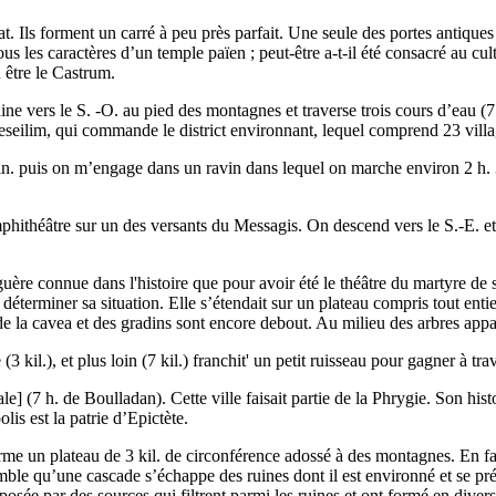
t. Ils forment un carré à peu près parfait. Une seule des portes antiques
us les caractères d’un temple païen ; peut-être a-t-il été consacré au cu
û être le Castrum.
aine vers le S. -O. au pied des montagnes et traverse trois cours d’eau 
eseilim, qui commande le district environnant, lequel comprend 23 vill
in. puis on m’engage dans un ravin dans lequel on marche environ 2 h. 3
amphithéâtre sur un des versants du Messagis. On descend vers le S.-E. et
t guère connue dans l'histoire que pour avoir été le théâtre du martyre d
déterminer sa situation. Elle s’étendait sur un plateau compris tout enti
de la cavea et des gradins sont encore debout. Au milieu des arbres appa
3 kil.), et plus loin (7 kil.) franchit' un petit ruisseau pour gagner à t
h. de Boulladan). Cette ville faisait partie de la Phrygie. Son histoir
lis est la patrie d’Epictète.
orme un plateau de 3 kil. de circonférence adossé à des montagnes. En fa
le qu’une cascade s’échappe des ruines dont il est environné et se précip
osée par des sources qui filtrent parmi les ruines et ont formé en diver