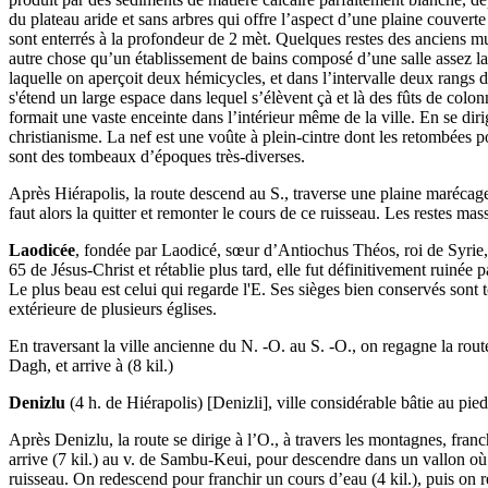
du plateau aride et sans arbres qui offre l’aspect d’une plaine couver
sont enterrés à la profondeur de 2 mèt. Quelques restes des anciens m
autre chose qu’un établissement de bains composé d’une salle assez larg
laquelle on aperçoit deux hémicycles, et dans l’intervalle deux rangs de
s'étend un large espace dans lequel s’élèvent çà et là des fûts de colonn
formait une vaste enceinte dans l’intérieur même de la ville. En se di
christianisme. La nef est une voûte à plein-cintre dont les retombées p
sont des tombeaux d’époques très-diverses.
Après Hiérapolis, la route descend au S., traverse une plaine marécageu
faut alors la quitter et remonter le cours de ce ruisseau. Les restes mas
Laodicée
, fondée par Laodicé, sœur d’Antiochus Théos, roi de Syrie, C
65 de Jésus-Christ et rétablie plus tard, elle fut définitivement ruiné
Le plus beau est celui qui regarde l'E. Ses sièges bien conservés sont
extérieure de plusieurs églises.
En traversant la ville ancienne du N. -O. au S. -O., on regagne la ro
Dagh, et arrive à (8 kil.)
Denizlu
(4 h. de Hiérapolis) [Denizli], ville considérable bâtie au pi
Après Denizlu, la route se dirige à l’O., à travers les montagnes, franch
arrive (7 kil.) au v. de Sambu-Keui, pour descendre dans un vallon où co
ruisseau. On redescend pour franchir un cours d’eau (4 kil.), puis on 