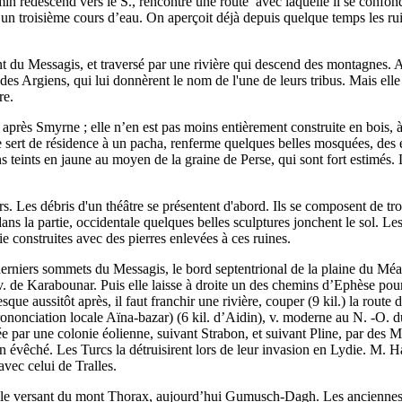
in redescend vers le S., rencontre une route’ avec laquelle il se confond 
.) un troisième cours d’eau. On aperçoit déjà depuis quelque temps les r
nt du Messagis, et traversé par une rivière qui descend des montagnes. 
r des Argiens, qui lui donnèrent le nom de l'une de leurs tribus. Mais elle
re.
e après Smyrne ; elle n’en est pas moins entièrement construite en bois
 Elle sert de résidence à un pacha, renferme quelques belles mosquées, des
eints en jaune au moyen de la graine de Perse, qui sont fort estimés. L
s. Les débris d'un théâtre se présentent d'abord. Ils se composent de tr
dans la partie, occidentale quelques belles sculptures jonchent le sol. 
e construites avec des pierres enlevées à ces ruines.
 derniers sommets du Messagis, le bord septentrional de la plaine du Méand
e v. de Karabounar. Puis elle laisse à droite un des chemins d’Ephèse pour 
ue aussitôt après, il faut franchir une rivière, couper (9 kil.) la route 
prononciation locale Aïna-bazar) (6 kil. d’Aidin), v. moderne au N. -O. d
ée par une colonie éolienne, suivant Strabon, et suivant Pline, par des 
un évêché. Les Turcs la détruisirent lors de leur invasion en Lydie. M. 
avec celui de Tralles.
ur le versant du mont Thorax, aujourd’hui Gumusch-Dagh. Les anciennes 