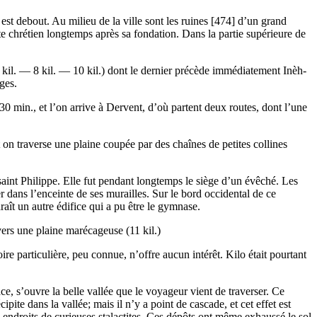
 est debout. Au milieu de la ville sont les ruines [474] d’un grand
lte chrétien longtemps après sa fondation. Dans la partie supérieure de
(7 kil. — 8 kil. — 10 kil.) dont le dernier précède immédiatement Inèh-
ages.
0 min., et l’on arrive à Dervent, d’où partent deux routes, dont l’une
 on traverse une plaine coupée par des chaînes de petites collines
e saint Philippe. Elle fut pendant longtemps le siège d’un évêché. Les
er dans l’enceinte de ses murailles. Sur le bord occidental de ce
raît un autre édifice qui a pu être le gymnase.
ravers une plaine marécageuse (11 kil.)
e particulière, peu connue, n’offre aucun intérêt. Kilo était pourtant
ce, s’ouvre la belle vallée que le voyageur vient de traverser. Ce
ite dans la vallée; mais il n’y a point de cascade, et cet effet est
s endroits de curieuses stalactites. Ces dépôts ont même exhaussé le sol