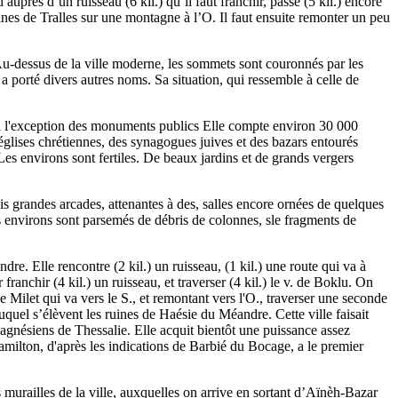
auprès d’un ruisseau (6 kil.) qu’il faut franchir, passe (5 kil.) encore
uines de Tralles sur une montagne à l’O. Il faut ensuite remonter un peu
Au-dessus de la ville moderne, les sommets sont couronnés par les
 a porté divers autres noms. Sa situation, qui ressemble à celle de
, à l'exception des monuments publics Elle compte environ 30 000
 églises chrétiennes, des synagogues juives et des bazars entourés
es environs sont fertiles. De beaux jardins et de grands vergers
ois grandes arcades, attenantes à des, salles encore ornées de quelques
Les environs sont parsemés de débris de colonnes, sle fragments de
re. Elle rencontre (2 kil.) un ruisseau, (1 kil.) une route qui va à
franchir (4 kil.) un ruisseau, et traverser (4 kil.) le v. de Boklu. On
de Milet qui va vers le S., et remontant vers l'O., traverser une seconde
uquel s’élèvent les ruines de Haésie du Méandre. Cette ville faisait
Magnésiens de Thessalie. Elle acquit bientôt une puissance assez
Hamilton, d'après les indications de Barbié du Bocage, a le premier
murailles de la ville, auxquelles on arrive en sortant d’Aïnèh-Bazar