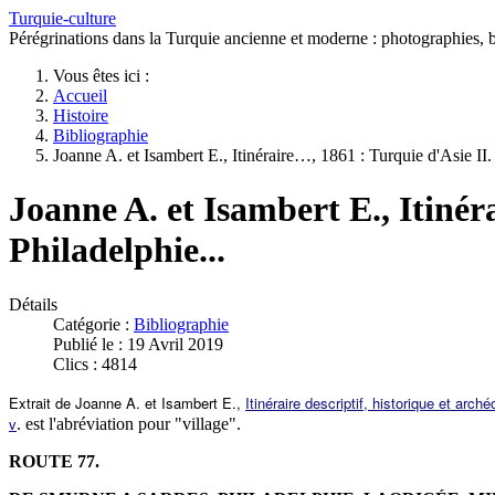
Turquie-culture
Pérégrinations dans la Turquie ancienne et moderne : photographies, bi
Vous êtes ici :
Accueil
Histoire
Bibliographie
Joanne A. et Isambert E., Itinéraire…, 1861 : Turquie d'Asie II
Joanne A. et Isambert E., Itinér
Philadelphie...
Détails
Catégorie :
Bibliographie
Publié le : 19 Avril 2019
Clics : 4814
Extrait de Joanne A. et Isambert E.,
Itinéraire descriptif, historique et arch
v
. est l'abréviation pour "village".
ROUTE 77.