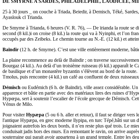
DE SMYRNE A SARDES, PHILADELPHIE, LAODICÉE, MI
25 à 30 jours _ on couche à Triada, Beiedir, à Demisch, Téké, Sardes
Ayaslouk cl Trianda.
De Smyrne à Trianda, 6 heures (V. R. 76), — De ïrianda la route se dirig
second (8 kil.)i on croise (8 kil.) la route qui va à Nyinphi, et l’on fr
occupés par des Zeibeks. Le chemin tourne au N.-E. (12 kil.) et atteint
Baïndir
(12 h. de Smyrne). C’est une ville entièrement moderne, bâtie 
La plaine recommence au delà de Baïndir ; on traverse successivement d
Bourgaz (4 kil.). Au delà d’un troisième ruisseau (6 kil.) apparaît le C
de basilique et d’un monastère byzantin s’élèvent au bord de la route. 
Tmolus, puis rencontre (4 kil.) un café au confluent de deux ruisseaux et
Démisch
ou Eudémich (6 h. de Baïndir), ville assez considérable. Un g
apparence et bâtie en partie avec des matériaux lires des ruines d’Hy
Hypœpa, sert à soutenir l’escalier de l’école grecque de Démisch. Cett
Vénus de Milo.
Pour visiter
Hypæpa
(5 ou 6 h. aller et retour), il faut se diriger ve
l'antique Hypæpa, en grec moderne llypipa, en turc Tépé,bâti sur un 
joignaient autrefois les deux bords, il n’en reste plus qué trois. Le mi
conduisait jadis hors des murs. En remontant le ravin, on arrive auprè
souterraine qui parait avoir appartenu à un grand temple. Entre les deu