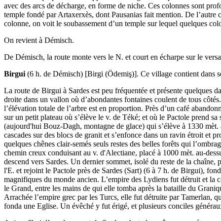
avec des arcs de décharge, en forme de niche. Ces colonnes sont profo
temple fondé par Artaxerxès, dont Pausanias fait mention. De l’autre côt
colonne, on voit le soubassement d’un temple sur lequel quelques colo
On revient à Démisch.
De Démisch, la route monte vers le N. et court en écharpe sur le versa
Birgui
(6 h. de Démisch) [Birgi (Ödemiş)]. Ce village contient dans s
La route de Birgui à Sardes est peu fréquentée et présente quelques d
droite dans un vallon où d’abondantes fontaines coulent de tous côtés. 
l’élévation totale de l’arbre est en proportion. Près d’un café abandonn
sur un petit plateau où s’élève le v. de Téké; et où le Pactole prend s
(aujourd'hui Bouz-Dagh, montagne de glace) qui s’élève à 1330 mèt. au-
cascades sur des blocs de granit et s’enfonce dans un ravin étroit et pr
quelques chênes clair-semés seuls restes des belles forêts qui l’ombrag
chemin creux conduisant au v. d'Alectiane, placé à 1000 mèt. au-dessu
descend vers Sardes. Un dernier sommet, isolé du reste de la chaîne, po
l'E. et rejoint le Pactole près de Sardes (Sart) (6 à 7 h. de Birgui), fo
magnifiques du monde ancien. L’empire des Lydiens fut détruit et la ca
le Grand, entre les mains de qui elle tomba après la bataille du Grani
Arrachée l’empire grec par les Turcs, elle fut détruite par Tamerlan, q
fonda une Eglise. Un évêché y fut érigé, et plusieurs conciles générau