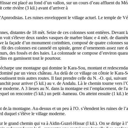
-Hissar est placé au fond d’un vallon, sur un cours d’eau affluent du Méa
 cette rivière (3 kil.) avant d’arriver à
Apnrodisias. Les ruines enveloppent le village actuel. Le temple de Vénus
onnes, distantes de 18 mèt. Seize de ces colonnes sont entières. Devant l
 on voit s'élever deux randes vasques de marbre blanc e 4 mèt. de diamèt
lève la façade d’un monument corinthien, composé de quatre colonnes sur
Le fût des colonnes est cannelé en spirale, genre d’ornements assez rar
s, des fossés et des haies. La colonnade se compose d’environ quarante 
ins en garnissent tout le pourtour.
en écharpe une montagne qui domine le Kara-Sou, montant et redescendant
dominé par un vieux château. Au delà de ce village on côtoie le Kara-Sou, 
boutissent trois autres routes. Il faut prendre celle du N. -O. qui, suiva
hit pour arriver (5 kil.) au v. de Andalu. Là le chemin tourne vers l’O.,
lage moderne. A 3 lieues au N. dans la montagne est l’emplacement, de l
equel on rencontre (5 kil.) un petit -hameau. On atteint ensuite (1 kil.) l
ant de.la montagne. Au-dessus et un peu à l'O. s’étendent les ruines de l
ord duquel s’élève le village moderne.
sur le grand chemin qui va à Aïdin-Guzel-Hissar (I kil.). On se dirige à