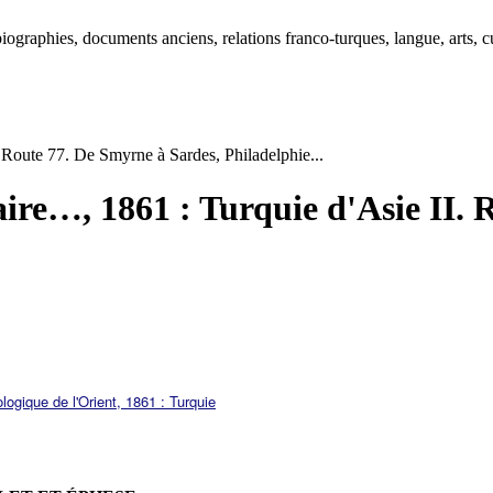
ographies, documents anciens, relations franco-turques, langue, arts, cu
. Route 77. De Smyrne à Sardes, Philadelphie...
aire…, 1861 : Turquie d'Asie II.
éologique de l'Orient, 1861 : Turquie