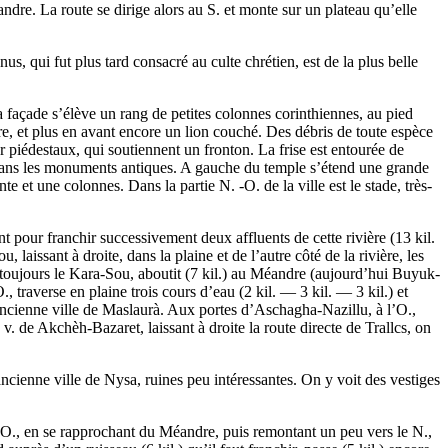
ndre. La route se dirige alors au S. et monte sur un plateau qu’elle
, qui fut plus tard consacré au culte chrétien, est de la plus belle
a façade s’élève un rang de petites colonnes corinthiennes, au pied
re, et plus en avant encore un lion couché. Des débris de toute espèce
 piédestaux, qui soutiennent un fronton. La frise est entourée de
e dans les monuments antiques. A gauche du temple s’étend une grande
et une colonnes. Dans la partie N. -O. de la ville est le stade, très-
 pour franchir successivement deux affluents de cette rivière (13 kil.
laissant à droite, dans la plaine et de l’autre côté de la rivière, les
nt toujours le Kara-Sou, aboutit (7 kil.) au Méandre (aujourd’hui Buyuk-
 traverse en plaine trois cours d’eau (2 kil. — 3 kil. — 3 kil.) et
'ancienne ville de Maslaurà. Aux portes d’Aschagha-Nazillu, à l’O.,
e v. de Akchèh-Bazaret, laissant à droite la route directe de Trallcs, on
’ancienne ville de Nysa, ruines peu intéressantes. On y voit des vestiges
 l’O., en se rapprochant du Méandre, puis remontant un peu vers le N.,