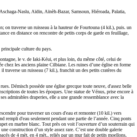
, Aschaga-Naslu, Aïdin, Aïnèh-Bazar, Samsoun, Hiéroada, Palatia,
n; on traverse un ruisseau à la hauteur de Fourtouna (4 kil.), puis. un
istance en distance on rencontre de petits corps de garde en feuillage,
a principale culture du pays.
ntagne, le v. de Iaki-Kéui, et plus loin, du même côté, celui de
elée chez les anciens plaine Cilbiane. Les ruines d’une église en forme
traverse un ruisseau (7 kil.), franchit un des petits cratères du
s rues. Démisch possède une église grecque toute neuve, d'assez belle
nscriptions de toutes les époques. Une statue de Vénus, prise encore à
r ses admirables draperies, elle a une grande ressemblance avec la
descendre pour traverser un cours d'eau et remonter (10 kil.) vers
ond rempli d'eau seulement pendant une partie de l’année. Cinq ponts
arapet en marbre blanc. Tout près on voit l’ouverture d’un souterrain qui
une construction d’un style assez rare. C’est une double galerie
acés de 4 mèt. en 4 mèt., reliés par un mur fait de petits moellons,