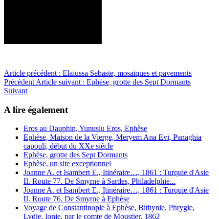
Article précédent : Elaiussa Sebaste, mosaïques et pavements
Précédent
Article suivant : Ephèse, grotte des Sept Dormants
Suivant
A lire également
Eros au Dauphin, Yunuslu Eros, Ephèse
Ephèse, Maison de la Vierge, Meryem Ana Evi, Panaghia
capouli, début du XXe siècle
Ephèse, grotte des Sept Dormants
Ephèse, un site exceptionnel
Joanne A. et Isambert E., Itinéraire…, 1861 : Turquie d'Asie
II. Route 77. De Smyrne à Sardes, Philadelphie...
Joanne A. et Isambert E., Itinéraire…, 1861 : Turquie d'Asie
II. Route 76. De Smyrne à Ephèse
Voyage de Constantinople à Ephèse, Bithynie, Phrygie,
Lydie, Ionie, par le comte de Moustier, 1862