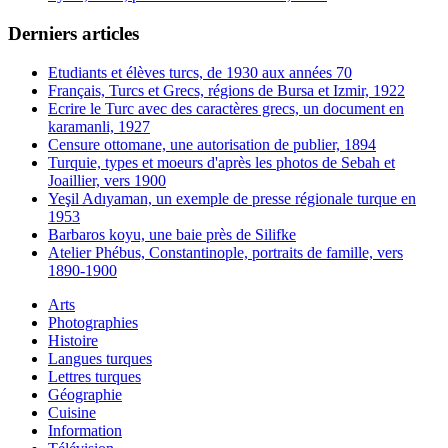
Derniers articles
Etudiants et élèves turcs, de 1930 aux années 70
Français, Turcs et Grecs, régions de Bursa et Izmir, 1922
Ecrire le Turc avec des caractères grecs, un document en
karamanli, 1927
Censure ottomane, une autorisation de publier, 1894
Turquie, types et moeurs d'après les photos de Sebah et
Joaillier, vers 1900
Yeşil Adıyaman, un exemple de presse régionale turque en
1953
Barbaros koyu, une baie près de Silifke
Atelier Phébus, Constantinople, portraits de famille, vers
1890-1900
Arts
Photographies
Histoire
Langues turques
Lettres turques
Géographie
Cuisine
Information