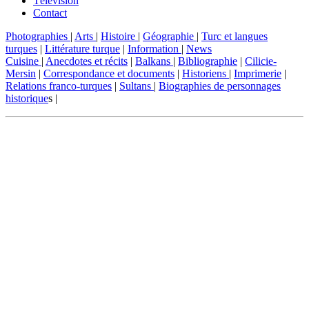
Télévision
Contact
Photographies
|
Arts
|
Histoire
|
Géographie
|
Turc et langues
turques
|
Littérature turque
|
Information
|
News
Cuisine
|
Anecdotes et récits
|
Balkans
|
Bibliographie
|
Cilicie-
Mersin
|
Correspondance et documents
|
Historiens
|
Imprimerie
|
Relations franco-turques
|
Sultans
|
Biographies de personnages
historique
s |